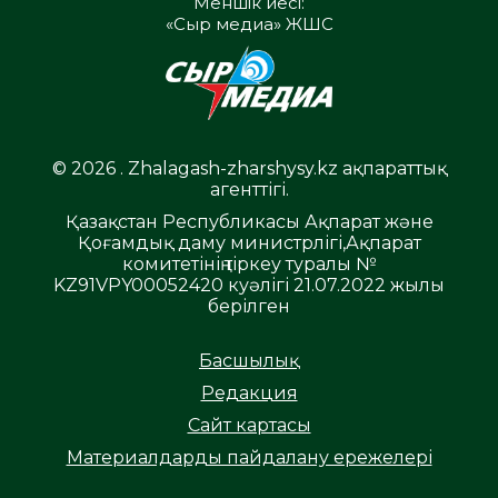
Меншік иесі:
«Сыр медиа» ЖШС
© 2026 . Zhalagash-zharshysy.kz ақпараттық
агенттігі.
Қазақстан Республикасы Ақпарат және
Қоғамдық даму министрлігі,Ақпарат
комитетінің тіркеу туралы №
KZ91VPY00052420 куәлігі 21.07.2022 жылы
берілген
Басшылық
Редакция
Сайт картасы
Материалдарды пайдалану ережелері