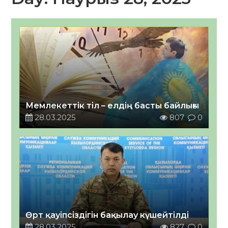
Мемлекеттік тіл – елдің басты байлығы
28.03.2025
807
0
Өрт қауіпсіздігін бақылау күшейтілді
28.03.2025
827
0