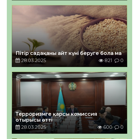
Пітір садақаны айт күні беруге бола ма
28.03.2025
821
0
Терроризмге қарсы комиссия
отырысы өтті
28.03.2025
600
0