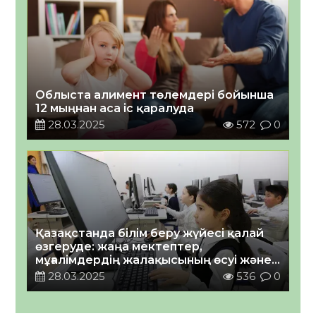
Облыста алимент төлемдері бойынша
12 мыңнан аса іс қаралуда
28.03.2025
572
0
Қазақстанда білім беру жүйесі қалай
өзгеруде: жаңа мектептер,
мұғалімдердің жалақысының өсуі және
оқушылардың ыстық тамақпен
28.03.2025
536
0
қамтылуы