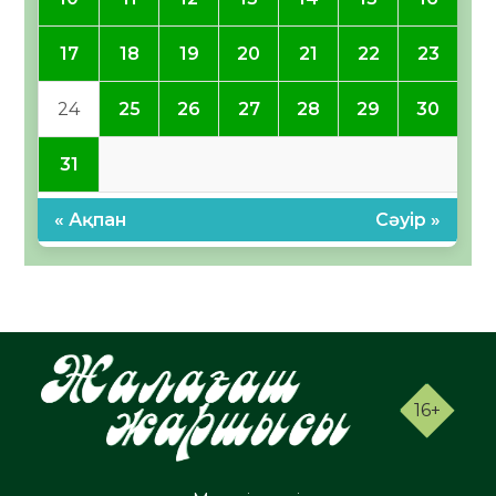
17
18
19
20
21
22
23
24
25
26
27
28
29
30
31
« Ақпан
Сәуір »
16+