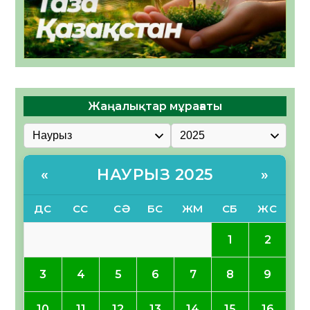
Жаңалықтар мұрағаты
НАУРЫЗ 2025
«
»
ДС
СС
СӘ
БС
ЖМ
СБ
ЖС
1
2
3
4
5
6
7
8
9
10
11
12
13
14
15
16