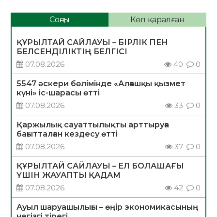
Соңғы
Көп қаралған
ҚҰРЫЛТАЙ САЙЛАУЫ – БІРЛІК ПЕН
БЕЛСЕНДІЛІКТІҢ БЕЛГІСІ
07.08.2026
40
0
5547 әскери бөлімінде «Алғашқы қызмет
күні» іс-шарасы өтті
07.08.2026
33
0
Қаржылық сауаттылықты арттыруға
бағытталған кездесу өтті
07.08.2026
37
0
ҚҰРЫЛТАЙ САЙЛАУЫ – ЕЛ БОЛАШАҒЫ
ҮШІН ЖАУАПТЫ ҚАДАМ
07.08.2026
42
0
Ауыл шаруашылығы – өңір экономикасының
негізгі тірегі