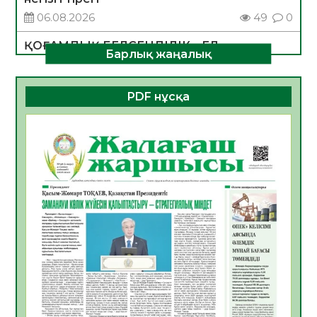
06.08.2026
49
0
ҚОҒАМДЫҚ БЕЛСЕНДІЛІК – ЕЛ
Барлық жаңалық
ДАМУЫНЫҢ НЕГІЗІ
06.08.2026
47
0
PDF нұсқа
ҚҰРЫЛТАЙ САЙЛАУЫ – БОЛАШАҚҚА
БАСТАР ЖАУАПТЫ ТАҢДАУ
06.08.2026
49
0
Инфекциялық ауруларға қарсы иммундау
жұмыстарының тиімділігі
06.08.2026
51
0
Көкжөтел ауруы туралы
06.08.2026
48
0
АПВ вакцинасы туралы мәлімет
06.08.2026
46
0