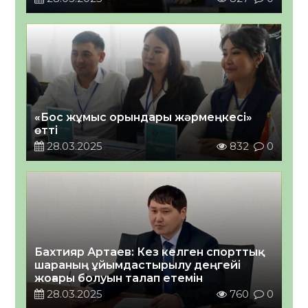
«Бос жұмыс орындары жәрмеңкесі»
өтті
28.03.2025
832
0
Бахтияр Артаев: Кез келген спорттық
шараның ұйымдастырылу деңгейі
жоғары болуын талап етемін
28.03.2025
760
0