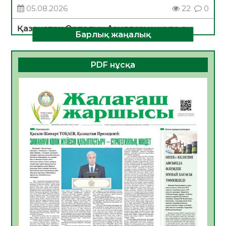
05.08.2026
22
0
Қазақстан Орталық Азиядағы көшуге ең
Барлық жаңалық
қолайлы ел атанды
05.08.2026
26
0
PDF нұсқа
Өрт қауіпсіздігі талаптарын сақтау – әр
азаматтың міндеті
05.08.2026
26
0
Руслан Рүстемұлы облыс әкімінің
кеңесшісі болып тағайындалды
05.08.2026
22
0
Цифрландыру саласын дамыту аясында
салынатын жаңа орталықтың жобасы
талқыланды
05.08.2026
21
0
Алғашқы цифрлық жасанды интеллект
құралдарының таныстырылымы өтті