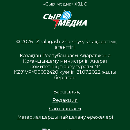
«Сыр медиа» ЖШС
© 2026 . Zhalagash-zharshysy.kz ақпараттық
агенттігі.
Қазақстан Республикасы Ақпарат және
Қоғамдық даму министрлігі,Ақпарат
комитетінің тіркеу туралы №
KZ91VPY00052420 куәлігі 21.07.2022 жылы
берілген
Басшылық
Редакция
Сайт картасы
Материалдарды пайдалану ережелері