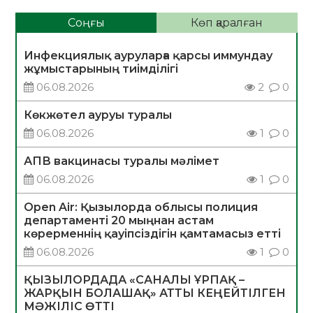
Соңғы
Көп қаралған
Инфекциялық ауруларға қарсы иммундау
жұмыстарының тиімділігі
06.08.2026
2
0
Көкжөтел ауруы туралы
06.08.2026
1
0
АПВ вакцинасы туралы мәлімет
06.08.2026
1
0
Open Air: Қызылорда облысы полиция
департаменті 20 мыңнан астам
көрерменнің қауіпсіздігін қамтамасыз етті
06.08.2026
1
0
ҚЫЗЫЛОРДАДА «САНАЛЫ ҰРПАҚ –
ЖАРҚЫН БОЛАШАҚ» АТТЫ КЕҢЕЙТІЛГЕН
МӘЖІЛІС ӨТТІ