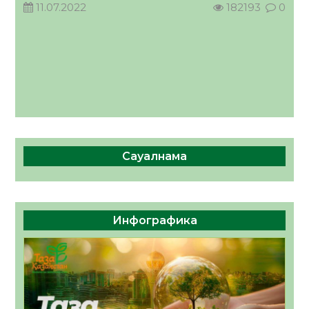
11.07.2022
182193
0
Сауалнама
Инфографика