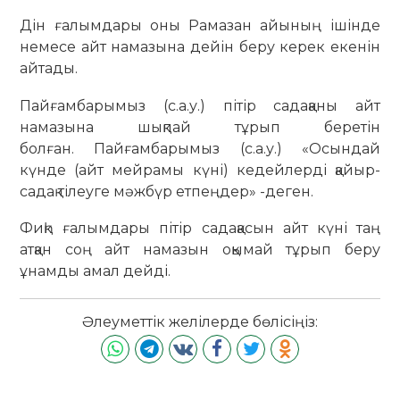
Дін ғалымдары оны Рамазан айының ішінде
немесе айт намазына дейін беру керек екенін
айтады.
Пайғамбарымыз (с.а.у.) пітір садақаны айт
намазына шықпай тұрып беретін
болған. Пайғамбарымыз (с.а.у.) «Осындай
күнде (айт мейрамы күні) кедейлерді қайыр-
садақ тілеуге мәжбүр етпеңдер» -деген.
Фиқһ ғалымдары пітір садақасын айт күні таң
атқан соң айт намазын оқымай тұрып беру
ұнамды амал дейді.
Әлеуметтік желілерде бөлісіңіз: