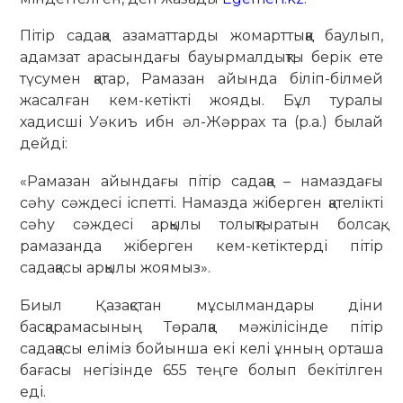
Пітір садақа азаматтарды жомарттыққа баулып,
адамзат арасындағы бауырмалдықты берік ете
түсумен қатар, Рамазан айында біліп-білмей
жасалған кем-кетікті жояды. Бұл туралы
хадисші Уәкиъ ибн әл-Жәррах та (р.а.) былай
дейді:
«Рамазан айындағы пітір садақа – намаздағы
сәһу сәждесі іспетті. Намазда жіберген қателікті
сәһу сәждесі арқылы толықтыратын болсақ,
рамазанда жіберген кем-кетіктерді пітір
садақасы арқылы жоямыз».
Биыл Қазақстан мұсылмандары діни
басқарамасының Төралқа мәжілісінде пітір
садақасы еліміз бойынша екі келі ұнның орташа
бағасы негізінде 655 теңге болып бекітілген
еді.