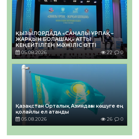
ҚЫЗЫЛОРДАДА «САНАЛЫ ҰРПАҚ –
ЖАРҚЫН БОЛАШАҚ» АТТЫ
КЕҢЕЙТІЛГЕН МӘЖІЛІС ӨТТІ
05.08.2026
22
0
Қазақстан Орталық Азиядағы көшуге ең
қолайлы ел атанды
05.08.2026
26
0