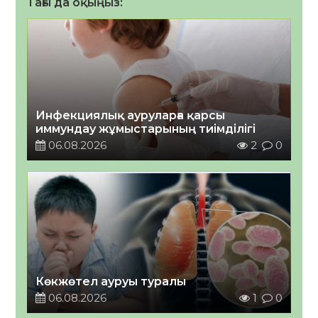
Тағы да оқыңыз:
Инфекциялық ауруларға қарсы
иммундау жұмыстарының тиімділігі
06.08.2026
2
0
Көкжөтел ауруы туралы
06.08.2026
1
0