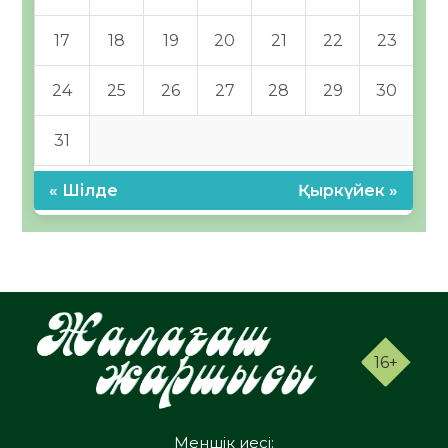
17
18
19
20
21
22
23
24
25
26
27
28
29
30
31
« Шілде
Қыркүйек »
16+
Меншік иесі: