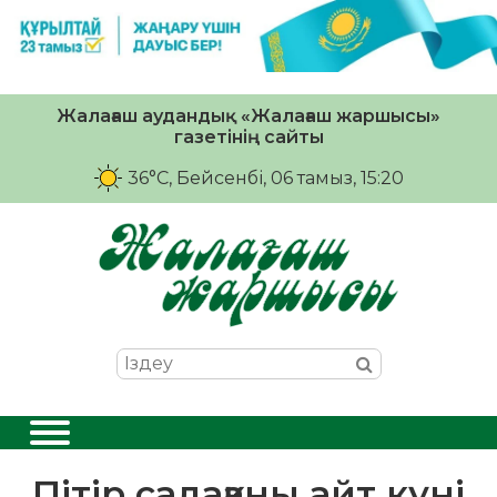
Жалағаш аудандық «Жалағаш жаршысы»
газетінің сайты
36°C
, Бейсенбі, 06 тамыз, 15:20
Пітір садақаны айт күні