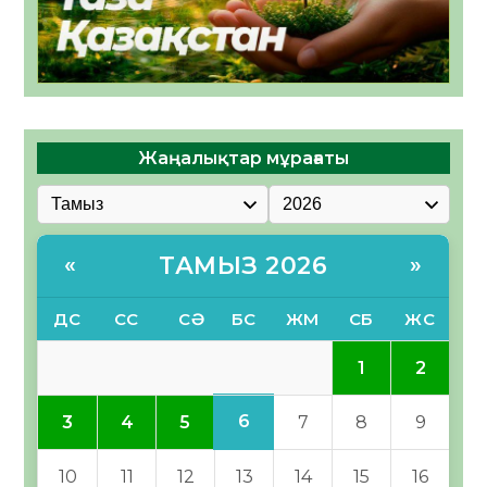
Жаңалықтар мұрағаты
ТАМЫЗ 2026
«
»
ДС
СС
СӘ
БС
ЖМ
СБ
ЖС
1
2
6
3
4
5
7
8
9
10
11
12
13
14
15
16