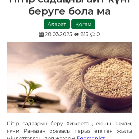
беруге бола ма
Ақпарат
Қоғам
28.03.2025
815
0
Пітір садақасын беру Хижреттің екінші жылы,
яғни Рамазан оразасы парыз етілген жылы
міндеттелген, деп жазады
Egemen.kz
.