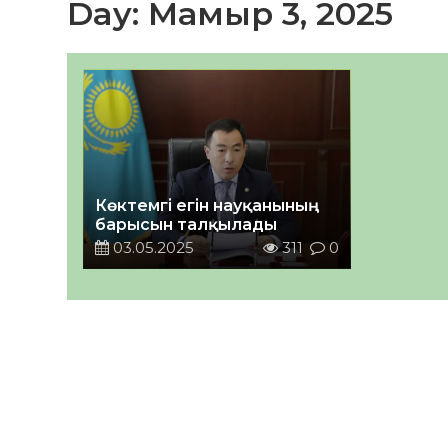
Day:
Мамыр 3, 2025
Көктемгі егін науқанының
барысын талқылады
03.05.2025
311
0