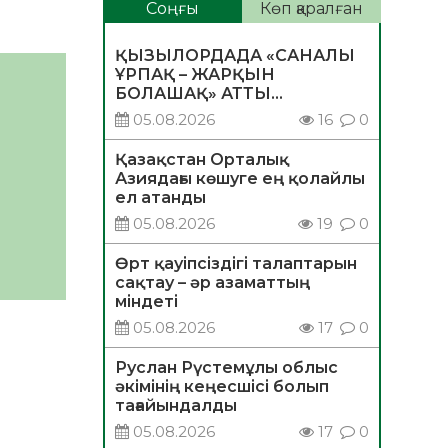
Соңғы
Көп қаралған
ҚЫЗЫЛОРДАДА «САНАЛЫ
ҰРПАҚ – ЖАРҚЫН
БОЛАШАҚ» АТТЫ
КЕҢЕЙТІЛГЕН МӘЖІЛІС
05.08.2026
16
0
ӨТТІ
Қазақстан Орталық
Азиядағы көшуге ең қолайлы
ел атанды
05.08.2026
19
0
Өрт қауіпсіздігі талаптарын
сақтау – әр азаматтың
міндеті
05.08.2026
17
0
Руслан Рүстемұлы облыс
әкімінің кеңесшісі болып
тағайындалды
05.08.2026
17
0