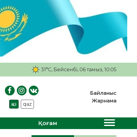
31°C
, Бейсенбі, 06 тамыз, 10:05
Байланыс
Жарнама
қаз
qaz
Қоғам