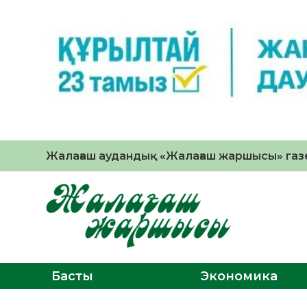
Жалағаш аудандық «Жалағаш жаршысы» газе
Басты
Экономика