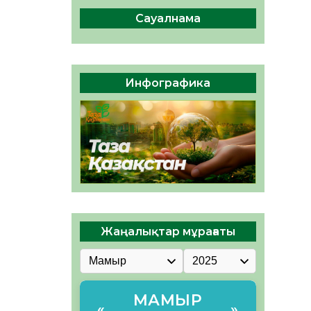
04.08.2026
47
0
Сауалнама
Құрылтай: Қызылордада
1344 комиссия мүшесінің
білімі жетілдіріледі
04.08.2026
38
0
Инфографика
ҚҰРЫЛТАЙ САЙЛАУЫ – ЕЛ
БІРЛІГІ МЕН АЗАМАТТЫҚ
ЖАУАПКЕРШІЛІКТІҢ
КӨРІНІСІ
04.08.2026
50
0
Жаңалықтар мұрағаты
МАМЫР
«
»