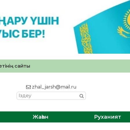
тінің сайты
zhal_jarsh@mail.ru
Жаһан
Руханият