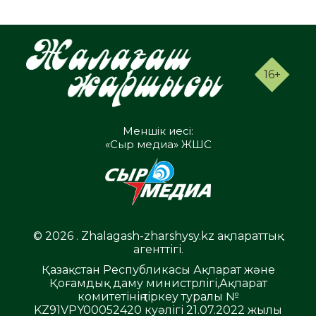
16+
Меншік иесі:
«Сыр медиа» ЖШС
© 2026 . Zhalagash-zharshysy.kz ақпараттық
агенттігі.
Қазақстан Республикасы Ақпарат және
Қоғамдық даму министрлігі,Ақпарат
комитетінің тіркеу туралы №
KZ91VPY00052420 куәлігі 21.07.2022 жылы