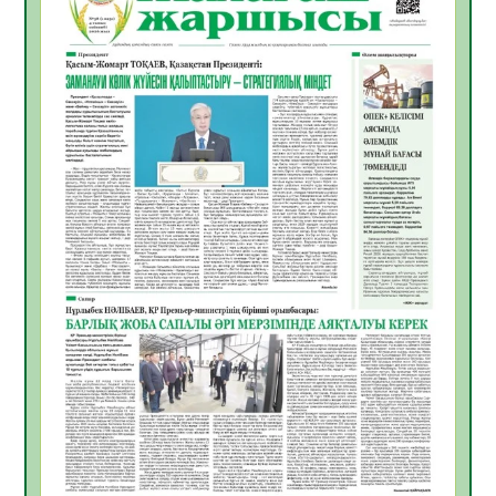
Инфекциялық ауруларға қарсы иммундау
жұмыстарының тиімділігі
06.08.2026
26
0
Көкжөтел ауруы туралы
06.08.2026
23
0
АПВ вакцинасы туралы мәлімет
06.08.2026
24
0
Open Air: Қызылорда облысы полиция
департаменті 20 мыңнан астам
көрерменнің қауіпсіздігін қамтамасыз етті
06.08.2026
36
0
ҚЫЗЫЛОРДАДА «САНАЛЫ ҰРПАҚ –
ЖАРҚЫН БОЛАШАҚ» АТТЫ КЕҢЕЙТІЛГЕН
МӘЖІЛІС ӨТТІ
05.08.2026
36
0
Қазақстан Орталық Азиядағы көшуге ең