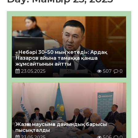
«Небәрі 30–50 мың кетеді»: Ардақ
Назаров айына тамаққа қанша
жұмсайтынын айтты
23.05.2025
507
0
Жазғы маусымға дайындық барысы
пысықталды
23.05.2025
506
0