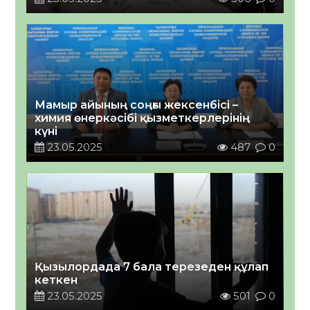
Мамыр айының соңғы жексенбісі –
химия өнеркәсібі қызметкерлерінің
күні
23.05.2025
487
0
Қызылордада 7 бала терезеден құлап
кеткен
23.05.2025
501
0