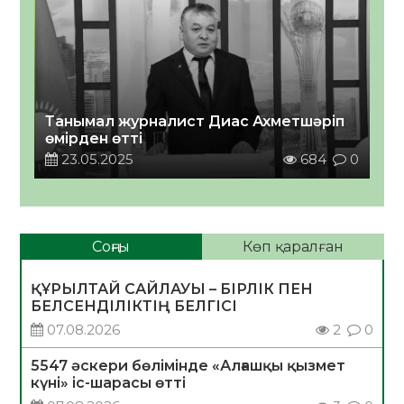
Танымал журналист Диас Ахметшәріп
өмірден өтті
23.05.2025
684
0
Соңғы
Көп қаралған
ҚҰРЫЛТАЙ САЙЛАУЫ – БІРЛІК ПЕН
БЕЛСЕНДІЛІКТІҢ БЕЛГІСІ
07.08.2026
2
0
5547 әскери бөлімінде «Алғашқы қызмет
күні» іс-шарасы өтті