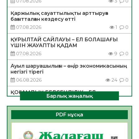
07.08.2026
3
0
Қаржылық сауаттылықты арттыруға
бағытталған кездесу өтті
07.08.2026
1
0
ҚҰРЫЛТАЙ САЙЛАУЫ – ЕЛ БОЛАШАҒЫ
ҮШІН ЖАУАПТЫ ҚАДАМ
07.08.2026
9
0
Ауыл шаруашылығы – өңір экономикасының
негізгі тірегі
06.08.2026
24
0
ҚОҒАМДЫҚ БЕЛСЕНДІЛІК – ЕЛ
Барлық жаңалық
ДАМУЫНЫҢ НЕГІЗІ
06.08.2026
22
0
PDF нұсқа
ҚҰРЫЛТАЙ САЙЛАУЫ – БОЛАШАҚҚА
БАСТАР ЖАУАПТЫ ТАҢДАУ
06.08.2026
25
0