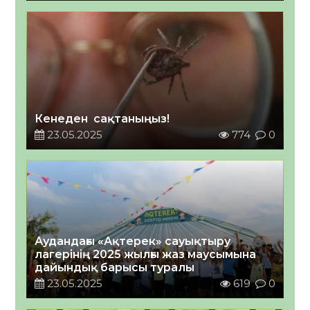
Кенеден сақтаныңыз!
23.05.2025
774
0
Аудандағы «Ақтерек» сауықтыру
лагерінің 2025 жылғы жаз маусымына
дайындық барысы туралы
23.05.2025
619
0