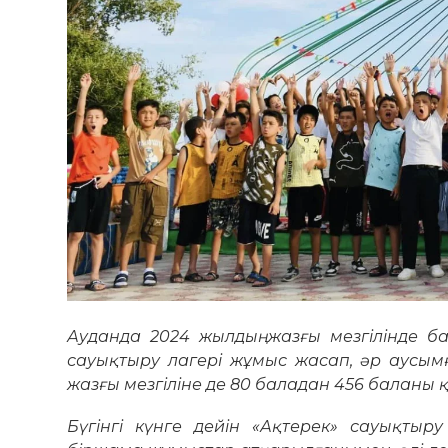
Ауданда 2024 жылдың жазғы мезгілінде б
сауықтыру лагері жұмыс жасап, әр аусым
жазғы мезгіліне де 80 баладан 456 баланы 
Бүгінгі күнге дейін «Ақтерек» сауықтыр