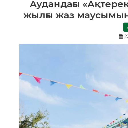
Аудандағы «Ақтерек
жылғы жаз маусымы
2