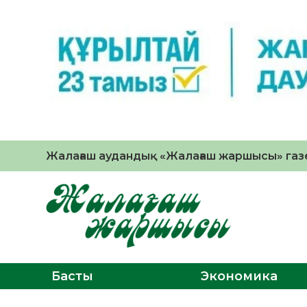
Жалағаш аудандық «Жалағаш жаршысы» газе
Басты
Экономика