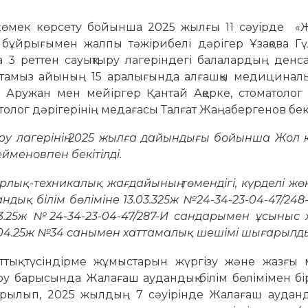
көмек көрсету бойынша 2025 жылғы 11 сәуірде «
ұйрығымен жалпы тәжірибелі дәрігер Ұзақова Гү
 3 реттен сауықтыру лагеріндегі балалардың денс
 тамыз айының 15 аралығында алғашқы медициналы
 Аружан мен мейіргер Қантай Ақерке, стоматолог 
толог дәрігерінің медағасы Талғат Жаңабергенов бекі
ру лагерінің 2025 жылға дайындығы бойынша Жол 
ейменовпен бекітілді.
арлық-техникалық жағдайының төмендігі, күрделі ж
дандық білім бөліміне 13.03.325ж №24-34-23-04-47/248
3.25ж №24-34-23-04-47/287-И сандарымен ұсыныс 
9.04.25ж №34 санымен хаттамалық шешімі шығарылд
аттық түсіндірме жұмыстарын жүргізу және жазғы 
 барысында Жалағаш аудандық білім бөлімімен бі
ылып, 2025 жылдың 7 сәуірінде Жалағаш ауданды