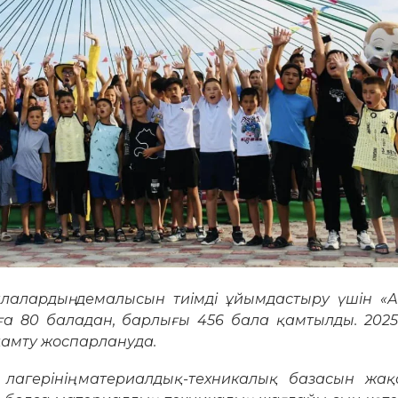
алалардың демалысын тиімді ұйымдастыру үшін «А
ға 80 баладан, барлығы 456 бала қамтылды. 2025
қамту жоспарлануда.
у лагерінің материалдық-техникалық базасын жақ