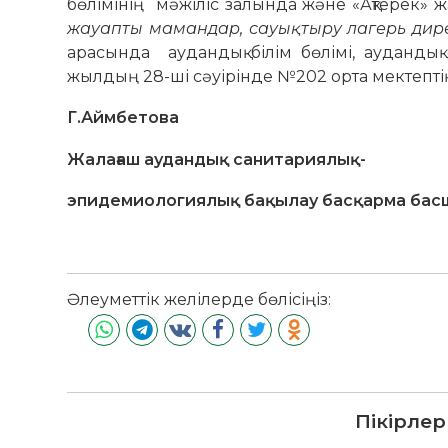
бөлімінің мәжіліс залында және «Ақтерек» 
жауапты мамандар, сауықтыру лагерь дире
арасында аудандық білім бөлімі, ауданды
жылдың 28-ші сәуірінде №202 орта мектептің
Г.Аймбетова
Жалағаш аудандық санитариялық-
эпидемиологиялық бақылау басқарма ба
Әлеуметтік желілерде бөлісіңіз:
Пікірлер