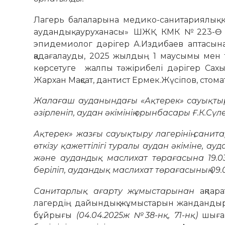
Лагерь балаларына медико-санитариялық 
аудандық ауруханасы» ШЖҚ КМК №223-Ө б
эпидемиолог дәрігер А.Издибаев аптасына
қадағалауды, 2025 жылдың 1 маусымы мен
көрсетуге жалпы тәжірибелі дәрігер Сахы
Жархан Мақсат, дантист Ермек.Жүсіпов, стома
Ж
алағаш ауданындағы «Ақтерек» сауықты
әзірленіп, аудан әкімінің орынбасары Ғ.К.Сүл
Ақтерек» жазғы сауықтыру лагерінің санит
өткізу қажеттілігі туралы аудан әкіміне, ау
және аудандық маслихат төрағасына 19.0
беріліп, аудандық маслихат төрағасының 0
Санитарлық ағарту жұмыстарынан
ақпар
лагердің дайындық жұмыстарын жандандыру
бұйрығы
(04.04.2025ж №38-нқ, 71-нқ)
шығар