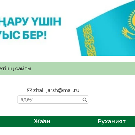
тінің сайты
zhal_jarsh@mail.ru
Жаһан
Руханият