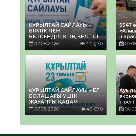
ҚҰРЫЛТАЙ САЙЛАУЫ –
5547 
БІРЛІК ПЕН
«Алғаш
БЕЛСЕНДІЛІКТІҢ БЕЛГІСІ
шарас
07.08.2026
44
0
07.0
ҚҰРЫЛТАЙ САЙЛАУЫ – ЕЛ
Ауыл 
БОЛАШАҒЫ ҮШІН
эконо
ЖАУАПТЫ ҚАДАМ
тірегі
07.08.2026
46
0
06.0