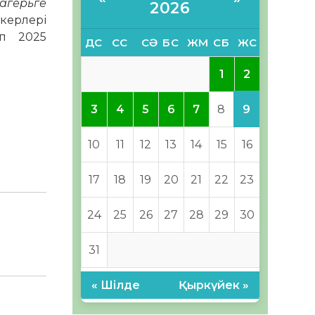
лагерьге
2026
ткерлері
ып 2025
ДС
СС
СӘ
БС
ЖМ
СБ
ЖС
2
1
9
3
4
5
6
7
8
10
11
12
13
14
15
16
17
18
19
20
21
22
23
24
25
26
27
28
29
30
31
« Шілде
Қыркүйек »