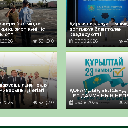
әскери бөлімінде
Қаржылық сауаттылы
қы қызмет күні» іс-
арттыруға бағытталған
ы өтті
кездесу өтті
8.2026
39
0
07.08.2026
4
шаруашылығы – өңір
микасының негізгі
ҚОҒАМДЫҚ БЕЛСЕНДІ
– ЕЛ ДАМУЫНЫҢ НЕГІ
8.2026
53
0
06.08.2026
5