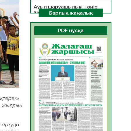
Ауыл шаруашылығы – өңір
экономикасының негізгі
Барлық жаңалық
тірегі
06.08.2026
53
0
PDF нұсқа
ҚОҒАМДЫҚ БЕЛСЕНДІЛІК –
ЕЛ ДАМУЫНЫҢ НЕГІЗІ
06.08.2026
51
0
ҚҰРЫЛТАЙ САЙЛАУЫ –
БОЛАШАҚҚА БАСТАР
ЖАУАПТЫ ТАҢДАУ
06.08.2026
53
0
Инфекциялық ауруларға
қарсы иммундау
қтерек»
жұмыстарының тиімділігі
 жылдың
06.08.2026
55
0
Көкжөтел ауруы туралы
сартуда
06.08.2026
53
0