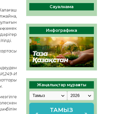
сақтау – әр азаматтың
міндеті
Сауалнама
Жалағаш
05.08.2026
69
0
лжайна,
аулығын
Руслан Рүстемұлы облыс
әкімінің кеңесшісі болып
қ көмек
Инфографика
тағайындалды
дәрігер
05.08.2026
64
0
тілді.
картасы
өндеуден
-И,249-И
хаттары
Жаңалықтар мұрағаты
ы.
мезгілге
рлескен
қ білім
ТАМЫЗ
«
»