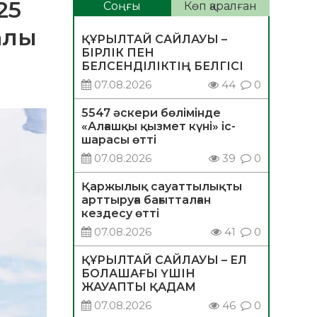
25
Соңғы
Көп қаралған
алы
ҚҰРЫЛТАЙ САЙЛАУЫ –
БІРЛІК ПЕН
БЕЛСЕНДІЛІКТІҢ БЕЛГІСІ
07.08.2026
44
0
5547 әскери бөлімінде
«Алғашқы қызмет күні» іс-
шарасы өтті
07.08.2026
39
0
Қаржылық сауаттылықты
арттыруға бағытталған
кездесу өтті
07.08.2026
41
0
ҚҰРЫЛТАЙ САЙЛАУЫ – ЕЛ
БОЛАШАҒЫ ҮШІН
ЖАУАПТЫ ҚАДАМ
07.08.2026
46
0