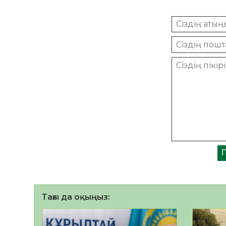
Тағы да оқыңыз: