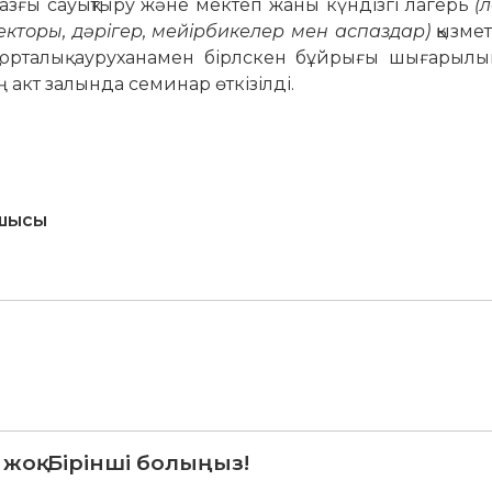
жазғы сауықтыру және мектеп жаны күндізгі лагерь
(
кторы, дәрігер, мейірбикелер мен аспаздар)
қызме
қ орталық ауруханамен бірлскен бұйрығы шығарыл
 акт залында семинар өткізілді.
сшысы
 жоқ. Бірінші болыңыз!