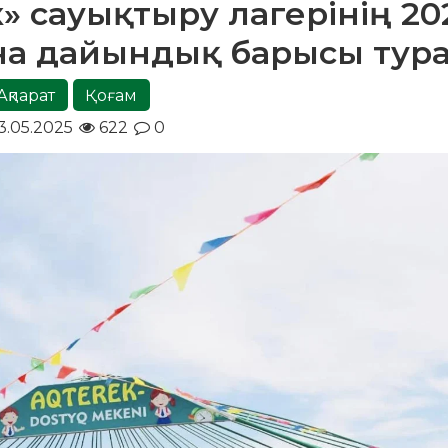
» сауықтыру лагерінің 20
на дайындық барысы тур
Ақпарат
Қоғам
3.05.2025
622
0