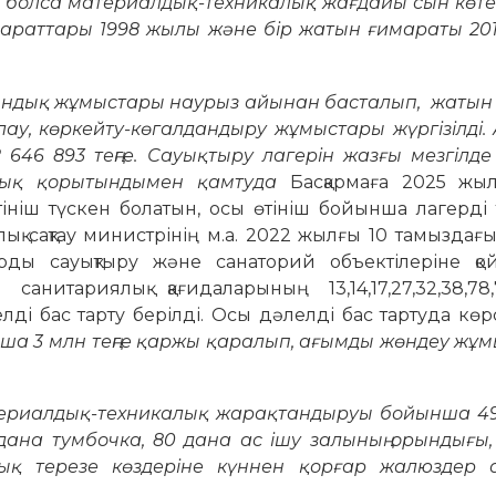
 болса материалдық-техникалық жағдайы сын көте
мараттары 1998 жылы және бір жатын ғимараты 20
ндық жұмыстары наурыз айынан басталып, жатын ү
лау, көркейту-көгалдандыру жұмыстары жүргізілді
46 893 теңге. Сауықтыру лагерін жазғы мезгілде
ялық қорытындымен қамтуда
Басқармаға 2025 жы
ніш түскен болатын, осы өтініш бойынша лагерді 
ық сақтау министрінің м.а. 2022 жылғы 10 тамызд
ы сауықтыру және санаторий объектілеріне қо
санитариялық қағидаларының 13,14,17,27,32,38,78,
лді бас тарту берілді. Осы дәлелді бас тартуда көр
а 3 млн теңге қаржы қаралып, ағымды жөндеу жұ
атериалдық-техникалық жарақтандыруы бойынша 491
 дана тумбочка, 80 дана ас ішу залының орындығы,
ық терезе көздеріне күннен қорғар жалюздер 