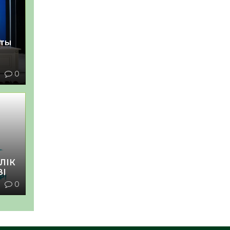
қты
1
0
ЛІК
ЗІ
1
0