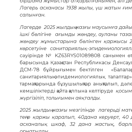
біршама жұмыстар атқарылғанымен, әлі де
Лагерь асханасы 1938 жылы, үш жатын ғи
салынған.
Лагерде 2025 жылдың жазғы маусымға дайы
ішкі бөлігіне ағымды жөндеу, ауланы таза
жөндеу жұмыстарына бөлінген қаржысы 2 6
көрсетуіне санитариялық-эпидемиологи
сәуірінде № KZ63RYS01089808 санымен өті
барысында Қазақстан Республикасы Денсаул
ДСМ-78 бұйрығымен бектілген «Балалард
санитариялық-эпидемиологиялық талаптар» 
тармақтарында бұзушылықтар анықталып, дәле
кемшіліктерді қайта қалпына келтіруде
қосымш
жүргізіліп, толығымен аяқталды.
2025 жылдың жазғы мезгілінде лагерьді м
теңге қаржы қаралып, 40дана керуерт, 40
асханалық шкаф, 32 дана жастық, барл
орнатылды.