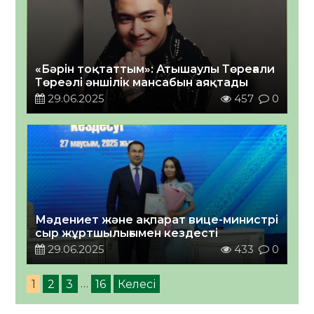
«Бәрін тоқтаттым»: Атышаулы Төреғали
Төреәлі әншілік мансабын аяқтады
29.06.2025
457
0
Мәдениет және ақпарат вице-министрі
сыр жұртшылығымен кездесті
29.06.2025
433
0
1
2
3
…
16
Келесі