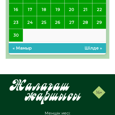
16
17
18
19
20
21
22
23
24
25
26
27
28
29
30
« Мамыр
Шілде »
16+
Меншік иесі: