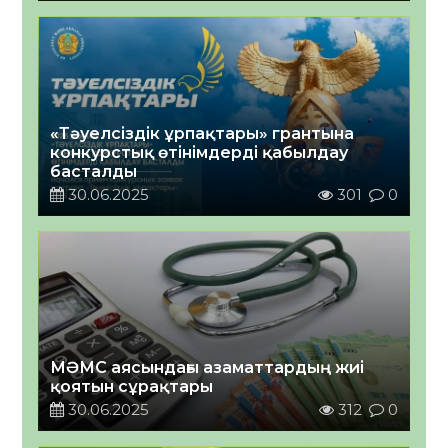
«Тәуелсіздік ұрпақтары» грантына
конкурстық өтінімдерді қабылдау
басталды
30.06.2025
301
0
МӘМС аясындағы азаматтардың жиі
қоятын сұрақтары
30.06.2025
312
0