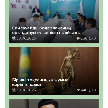
Сайлауалды бағдарламаның
орындалуы ел сенімін нығайтады
30.06.2025
286
0
Бірінші тоқсанының жұмыс
қорытындысы
30.06.2025
416
0