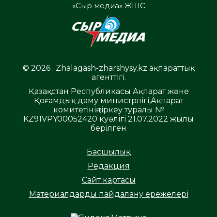
«Сыр медиа» ЖШС
© 2026 . Zhalagash-zharshysy.kz ақпараттық
агенттігі.
Қазақстан Республикасы Ақпарат және
Қоғамдық даму министрлігі,Ақпарат
комитетінің тіркеу туралы №
KZ91VPY00052420 куәлігі 21.07.2022 жылы
берілген
Басшылық
Редакция
Сайт картасы
Материалдарды пайдалану ережелері