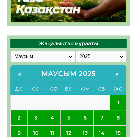
Жаңалықтар мұрағаты
МАУСЫМ 2025
«
»
ДС
СС
СӘ
БС
ЖМ
СБ
ЖС
1
2
3
4
5
6
7
8
9
10
11
12
13
14
15