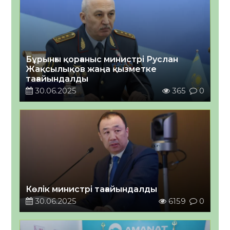
Бұрынғы қорғаныс министрі Руслан
Жақсылықов жаңа қызметке
тағайындалды
30.06.2025
365
0
Көлік министрі тағайындалды
30.06.2025
6159
0