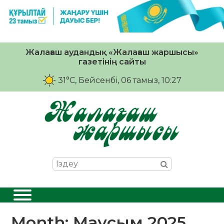
Жалағаш аудандық «Жалағаш жаршысы»
газетінің сайты
31°C
, Бейсенбі, 06 тамыз, 10:27
Month:
Маусым 2025