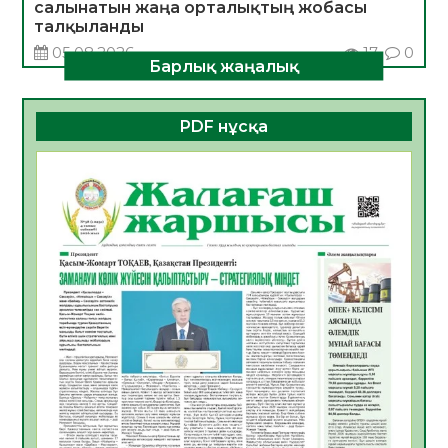
салынатын жаңа орталықтың жобасы
талқыланды
05.08.2026
17
0
Барлық жаңалық
Алғашқы цифрлық жасанды интеллект
құралдарының таныстырылымы өтті
PDF нұсқа
05.08.2026
18
0
Қазақстандықтардың 72,3%-ы жаңа
Құрылтай үшін дауыс беруге дайын
05.08.2026
19
0
ӘРБІР ДАУЫС – ҚОҒАМ ДАМУЫНА
ҚОСЫЛҒАН ҮЛЕС
05.08.2026
26
0
ҚҰРЫЛТАЙ САЙЛАУЫ – БІРЛІК ПЕН
ЖАУАПКЕРШІЛІККЕ БАСТАЙТЫН ҚАДАМ
05.08.2026
24
0
Мектептен – Ұлттық ұлан сапына