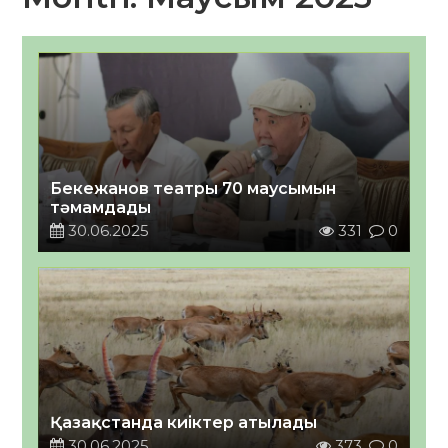
Бекежанов театры 70 маусымын
тәмамдады
30.06.2025
331
0
Қазақстанда киіктер атылады
30.06.2025
373
0