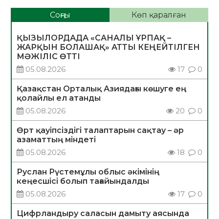
Соңғы
Көп қаралған
ҚЫЗЫЛОРДАДА «САНАЛЫ ҰРПАҚ –
ЖАРҚЫН БОЛАШАҚ» АТТЫ КЕҢЕЙТІЛГЕН
МӘЖІЛІС ӨТТІ
05.08.2026
17
0
Қазақстан Орталық Азиядағы көшуге ең
қолайлы ел атанды
05.08.2026
20
0
Өрт қауіпсіздігі талаптарын сақтау – әр
азаматтың міндеті
05.08.2026
18
0
Руслан Рүстемұлы облыс әкімінің
кеңесшісі болып тағайындалды
05.08.2026
17
0
Цифрландыру саласын дамыту аясында