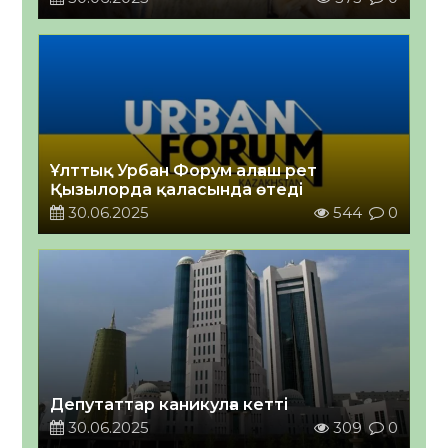
Ұлттық Урбан Форум алғаш рет
Қызылорда қаласында өтеді
30.06.2025
544
0
Депутаттар каникулға кетті
30.06.2025
309
0