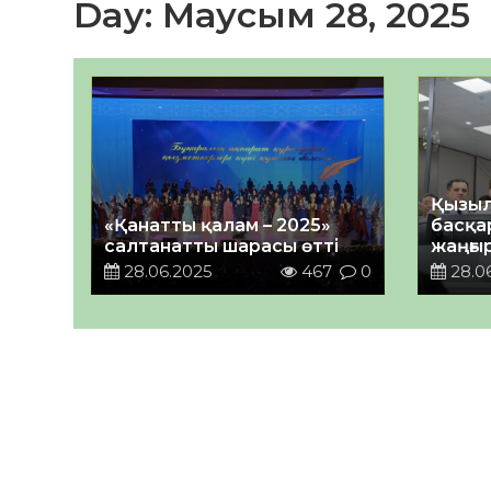
Day:
Маусым 28, 2025
Қызыл
«Қанатты қалам – 2025»
басқа
салтанатты шарасы өтті
жаңғы
техно
28.06.2025
467
0
28.0
жабд