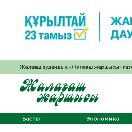
Жалағаш аудандық «Жалағаш жаршысы» газе
Басты
Экономика