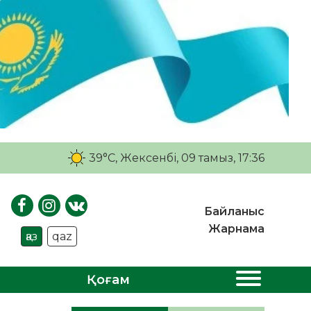
39°C
, Жексенбі, 09 тамыз, 17:36
Байланыс
Жарнама
қаз
qaz
Қоғам