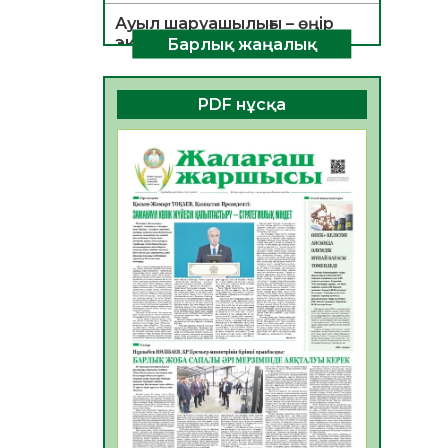
Ауыл шаруашылығы – өңір
экономикасының негізгі
Барлық жаңалық
тірегі
06.08.2026
54
0
PDF нұсқа
ҚОҒАМДЫҚ БЕЛСЕНДІЛІК –
ЕЛ ДАМУЫНЫҢ НЕГІЗІ
06.08.2026
52
0
ҚҰРЫЛТАЙ САЙЛАУЫ –
БОЛАШАҚҚА БАСТАР
ЖАУАПТЫ ТАҢДАУ
06.08.2026
54
0
Инфекциялық ауруларға
қарсы иммундау
жұмыстарының тиімділігі
06.08.2026
56
0
Көкжөтел ауруы туралы
06.08.2026
54
0