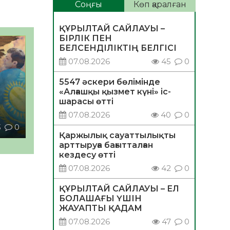
Соңғы
Көп қаралған
ҚҰРЫЛТАЙ САЙЛАУЫ –
БІРЛІК ПЕН
БЕЛСЕНДІЛІКТІҢ БЕЛГІСІ
07.08.2026
45
0
5547 әскери бөлімінде
«Алғашқы қызмет күні» іс-
шарасы өтті
07.08.2026
40
0
3
0
Қаржылық сауаттылықты
арттыруға бағытталған
кездесу өтті
07.08.2026
42
0
ҚҰРЫЛТАЙ САЙЛАУЫ – ЕЛ
БОЛАШАҒЫ ҮШІН
ЖАУАПТЫ ҚАДАМ
07.08.2026
47
0