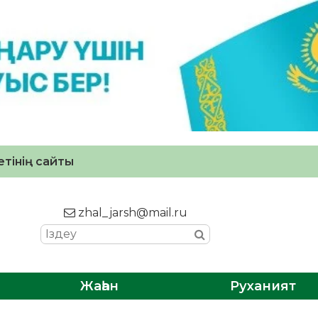
тінің сайты
zhal_jarsh@mail.ru
Жаһан
Руханият