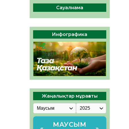
сақтау – әр азаматтың
міндеті
Сауалнама
05.08.2026
70
0
Руслан Рүстемұлы облыс
әкімінің кеңесшісі болып
Инфографика
тағайындалды
05.08.2026
65
0
Жаңалықтар мұрағаты
МАУСЫМ
«
»