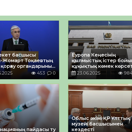
екет басшысы
Еуропа Кеңесінің
-Жомарт Тоқаевтың
қылмыстық істер бойы
 қорғау органдарының
құқықтық көмек көрсе
тілген алқа
туралы Конвенциясын
6.2025
453
0
23.06.2025
98
сінде сөйлеген сөзі
қосылуға шақыру турал
Облыс әкімі ҚР Ұлттық
музейі басшысымен
нацияның пайдасы туралы
кездесті