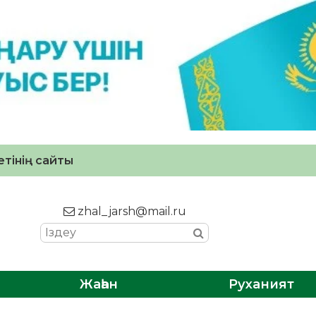
тінің сайты
zhal_jarsh@mail.ru
Жаһан
Руханият