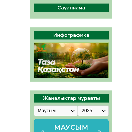
ы жаңа Құрылтай үшін дауыс
беруге дайын
Сауалнама
05.08.2026
29
0
ӘРБІР ДАУЫС – ҚОҒАМ
ДАМУЫНА ҚОСЫЛҒАН
Инфографика
ҮЛЕС
05.08.2026
35
0
Жаңалықтар мұрағаты
МАУСЫМ
«
»