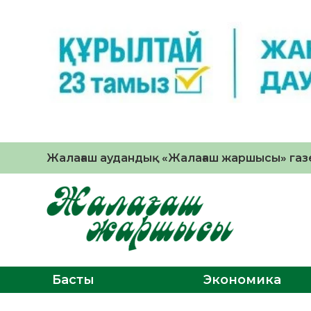
Жалағаш аудандық «Жалағаш жаршысы» газе
Басты
Экономика