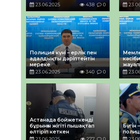
құттықтады
23.06.2025
438
0
23.0
Полиция күні – ерлік пен
Мемле
адалдықты дәріптейтін
кәсіби
мереке
жауап
23.06.2025
340
0
23.0
Астанада бойжеткенді
бұрынғы жігіті пышақтап
Бүгін 
өлтіріп кеткен
полиц
23.06.2025
277
0
23.0