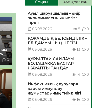
Соңғы
Көп қаралған
Ауыл шаруашылығы – өңір
экономикасының негізгі
тірегі
06.08.2026
8
0
ҚОҒАМДЫҚ БЕЛСЕНДІЛІК –
ЕЛ ДАМУЫНЫҢ НЕГІЗІ
06.08.2026
13
0
нша
ту
а
ҚҰРЫЛТАЙ САЙЛАУЫ –
4
0
ы
БОЛАШАҚҚА БАСТАР
ЖАУАПТЫ ТАҢДАУ
06.08.2026
14
0
Инфекциялық ауруларға
қарсы иммундау
жұмыстарының тиімділігі
06.08.2026
16
0