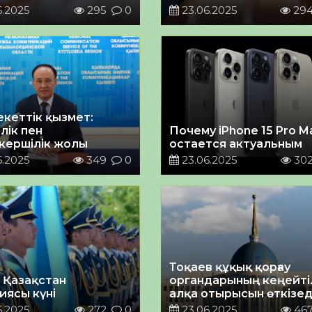
6.2025
295
0
23.06.2025
29
кеттік қызмет:
лік пен
Почему iPhone 15 Pro M
кершілік жолы
остается актуальным
6.2025
349
0
23.06.2025
30
Тоқаев құқық қорғау
– Қазақстан
органдарының кеңейті
иясы күні
алқа отырысын өткізед
6.2025
272
0
23.06.2025
46