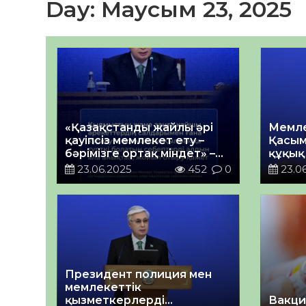
Day:
Маусым 23, 2025
«Қазақстанды жайлы әрі
Мемл
қауіпсіз мемлекет ету –
Қасым
бәрімізге ортақ міндет» –
құқық
Президент
кеңей
23.06.2025
452
0
23.0
мәжілі
Президент полиция мен
мемлекеттік
қызметкерлерді
Вакци