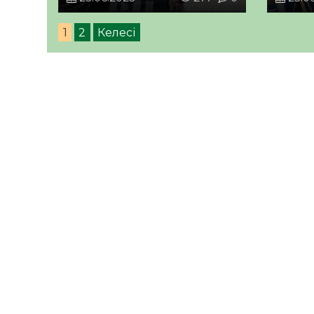
1
2
Келесі