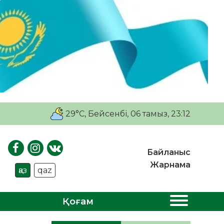
29°C
, Бейсенбі, 06 тамыз, 23:12
Байланыс
Жарнама
қаз
qaz
Қоғам