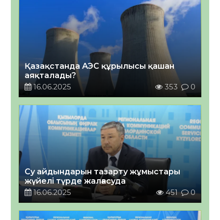
Қазақстанда АЭС құрылысы қашан
аяқталады?
16.06.2025
353
0
Су айдындарын тазарту жұмыстары
жүйелі түрде жалғасуда
16.06.2025
451
0