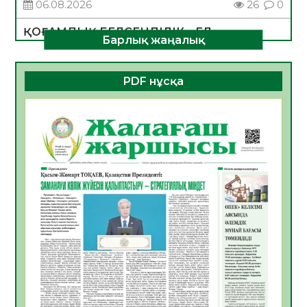
06.08.2026
26
0
ҚОҒАМДЫҚ БЕЛСЕНДІЛІК – ЕЛ
Барлық жаңалық
ДАМУЫНЫҢ НЕГІЗІ
06.08.2026
24
0
PDF нұсқа
ҚҰРЫЛТАЙ САЙЛАУЫ – БОЛАШАҚҚА
БАСТАР ЖАУАПТЫ ТАҢДАУ
06.08.2026
27
0
Инфекциялық ауруларға қарсы иммундау
жұмыстарының тиімділігі
06.08.2026
28
0
Көкжөтел ауруы туралы
06.08.2026
25
0
АПВ вакцинасы туралы мәлімет
06.08.2026
26
0
Open Air: Қызылорда облысы полиция