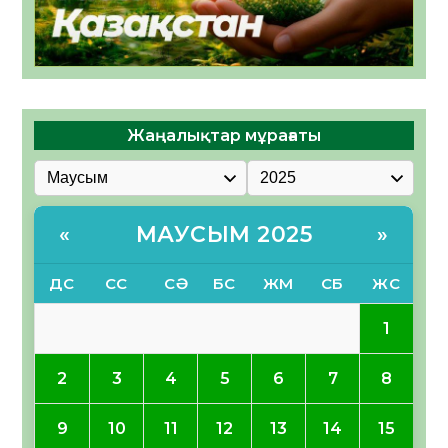
Жаңалықтар мұрағаты
МАУСЫМ 2025
«
»
ДС
СС
СӘ
БС
ЖМ
СБ
ЖС
1
2
3
4
5
6
7
8
9
10
11
12
13
14
15