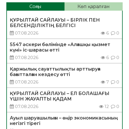
Соңғы
Көп қаралған
ҚҰРЫЛТАЙ САЙЛАУЫ – БІРЛІК ПЕН
БЕЛСЕНДІЛІКТІҢ БЕЛГІСІ
07.08.2026
6
0
5547 әскери бөлімінде «Алғашқы қызмет
күні» іс-шарасы өтті
07.08.2026
6
0
Қаржылық сауаттылықты арттыруға
бағытталған кездесу өтті
07.08.2026
7
0
ҚҰРЫЛТАЙ САЙЛАУЫ – ЕЛ БОЛАШАҒЫ
ҮШІН ЖАУАПТЫ ҚАДАМ
07.08.2026
12
0
Ауыл шаруашылығы – өңір экономикасының
негізгі тірегі