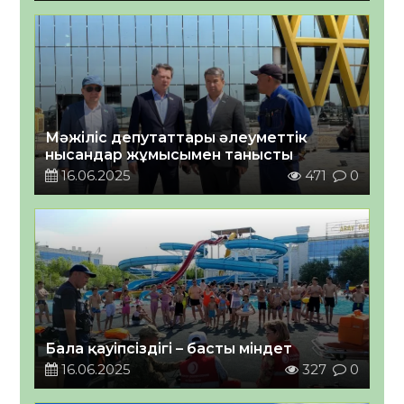
Мәжіліс депутаттары әлеуметтік
нысандар жұмысымен танысты
16.06.2025
471
0
Бала қауіпсіздігі – басты міндет
16.06.2025
327
0