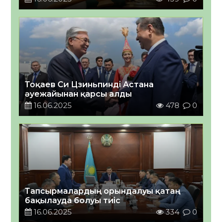
Тоқаев Си Цзиньпинді Астана
әуежайынан қарсы алды
16.06.2025
478
0
Тапсырмалардың орындалуы қатаң
бақылауда болуы тиіс
16.06.2025
334
0