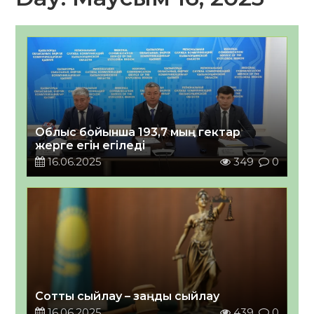
Облыс бойынша 193,7 мың гектар
жерге егін егіледі
16.06.2025
349
0
Сотты сыйлау – заңды сыйлау
16.06.2025
439
0