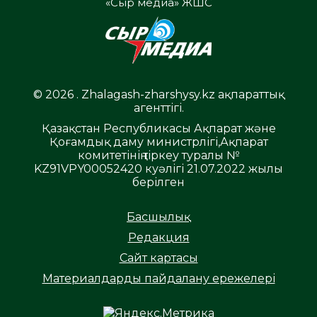
«Сыр медиа» ЖШС
© 2026 . Zhalagash-zharshysy.kz ақпараттық
агенттігі.
Қазақстан Республикасы Ақпарат және
Қоғамдық даму министрлігі,Ақпарат
комитетінің тіркеу туралы №
KZ91VPY00052420 куәлігі 21.07.2022 жылы
берілген
Басшылық
Редакция
Сайт картасы
Материалдарды пайдалану ережелері