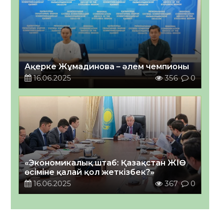
Ақерке Жұмадинова – әлем чемпионы
16.06.2025
356
0
«Экономикалық штаб: Қазақстан ЖІӨ
өсіміне қалай қол жеткізбек?»
16.06.2025
367
0