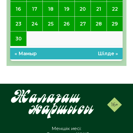
16
17
18
19
20
21
22
23
24
25
26
27
28
29
30
« Мамыр
Шілде »
16+
Меншік иесі: