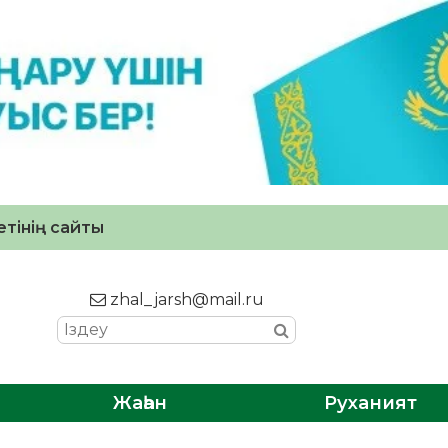
тінің сайты
zhal_jarsh@mail.ru
Жаһан
Руханият