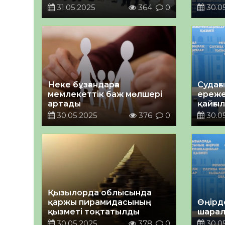
бірыңғ
31.05.2025
364
0
30.0
пилот
қосы
Неке бұзғандарға
Судағы
мемлекеттік баж мөлшері
ереже
артады
қайғыл
болуд
30.05.2025
376
0
30.0
Қызылорда облысында
қаржы пирамидасының
Өңірд
қызметі тоқтатылды
шарал
30.05.2025
378
0
30.0