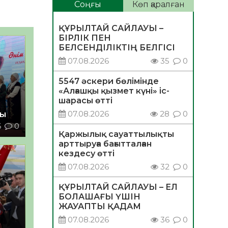
Соңғы
Көп қаралған
ҚҰРЫЛТАЙ САЙЛАУЫ –
БІРЛІК ПЕН
БЕЛСЕНДІЛІКТІҢ БЕЛГІСІ
07.08.2026
35
0
5547 әскери бөлімінде
«Алғашқы қызмет күні» іс-
шарасы өтті
07.08.2026
28
0
ды
6
0
Қаржылық сауаттылықты
арттыруға бағытталған
кездесу өтті
07.08.2026
32
0
ҚҰРЫЛТАЙ САЙЛАУЫ – ЕЛ
БОЛАШАҒЫ ҮШІН
ЖАУАПТЫ ҚАДАМ
07.08.2026
36
0