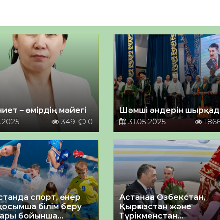
иет – өмірдің мәйегі
Шәмші әндерін шырқа
.2025
349
0
31.05.2025
186
станда спорт, өнер
Астанаға Өзбекстан,
қосымша білім беру
Қырғызстан және
тары бойынша
Түрікменстан