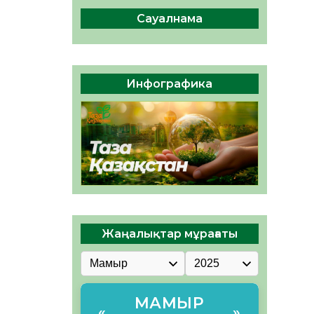
сақтау – әр азаматтың
міндеті
Сауалнама
05.08.2026
57
0
Руслан Рүстемұлы облыс
әкімінің кеңесшісі болып
Инфографика
тағайындалды
05.08.2026
52
0
Жаңалықтар мұрағаты
МАМЫР
«
»