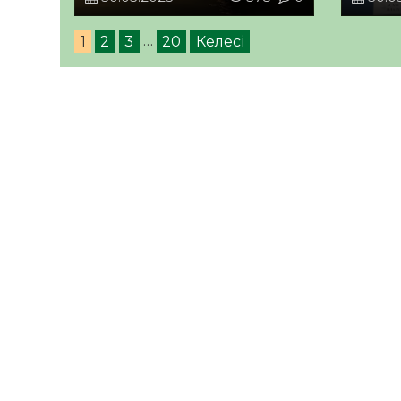
1
2
3
…
20
Келесі