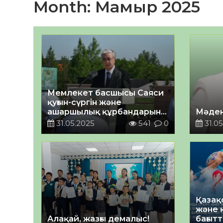
Month:
Мамыр 2025
Мемлекет басшысы Саяси
қуғын-сүргін және
ашаршылық құрбандарын
Мәден
еске алуға арналған іс-
31.05.2025
541
0
31.05
шарада сөйлеген сөзі
Қазақ
және 
Алақай, жазғы демалыс!
бағыт