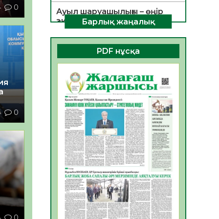
4
0
Ауыл шаруашылығы – өңір
экономикасының негізгі
Барлық жаңалық
тірегі
06.08.2026
44
0
PDF нұсқа
ҚОҒАМДЫҚ БЕЛСЕНДІЛІК –
ЕЛ ДАМУЫНЫҢ НЕГІЗІ
ия
06.08.2026
41
0
а
ҚҰРЫЛТАЙ САЙЛАУЫ –
5
0
БОЛАШАҚҚА БАСТАР
ЖАУАПТЫ ТАҢДАУ
06.08.2026
43
0
Инфекциялық ауруларға
қарсы иммундау
жұмыстарының тиімділігі
06.08.2026
46
0
Көкжөтел ауруы туралы
4
0
06.08.2026
42
0