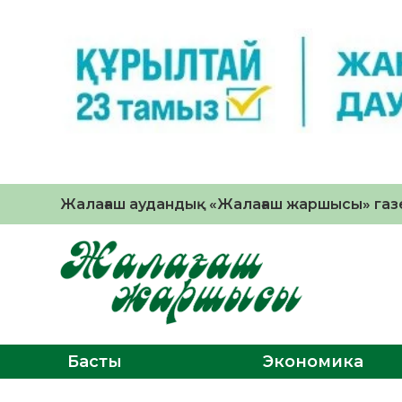
Жалағаш аудандық «Жалағаш жаршысы» газе
Басты
Экономика