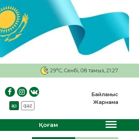
29°C
, Сенбі, 08 тамыз, 21:27
Байланыс
Жарнама
қаз
qaz
Қоғам