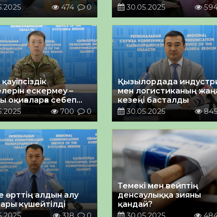
ай ваучер жүйесінің
президенттері келді
5.2025
474
0
30.05.2025
59
тық жобасы іске
лады
 қауіпсіздік
Қызылордада индустр
лерін ескермеу –
мен логистиканың жаң
ы оқиғаларға себеп
кезеңі басталды
а
5.2025
700
0
30.05.2025
84
Темекі мен вейптің
е өрттің алдын алу
денсаулыққа зияны
ары күшейтілді
қандай?
5.2025
318
0
30.05.2025
48