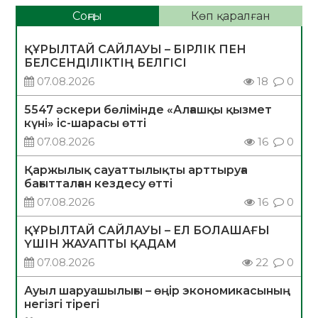
Соңғы
Көп қаралған
ҚҰРЫЛТАЙ САЙЛАУЫ – БІРЛІК ПЕН
БЕЛСЕНДІЛІКТІҢ БЕЛГІСІ
07.08.2026
18
0
5547 әскери бөлімінде «Алғашқы қызмет
күні» іс-шарасы өтті
07.08.2026
16
0
Қаржылық сауаттылықты арттыруға
бағытталған кездесу өтті
07.08.2026
16
0
ҚҰРЫЛТАЙ САЙЛАУЫ – ЕЛ БОЛАШАҒЫ
ҮШІН ЖАУАПТЫ ҚАДАМ
07.08.2026
22
0
Ауыл шаруашылығы – өңір экономикасының
негізгі тірегі