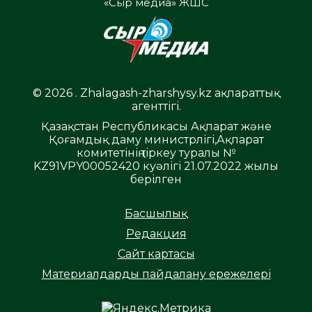
«Сыр медиа» ЖШС
© 2026 . Zhalagash-zharshysy.kz ақпараттық
агенттігі.
Қазақстан Республикасы Ақпарат және
Қоғамдық даму министрлігі,Ақпарат
комитетінің тіркеу туралы №
KZ91VPY00052420 куәлігі 21.07.2022 жылы
берілген
Басшылық
Редакция
Сайт картасы
Материалдарды пайдалану ережелері