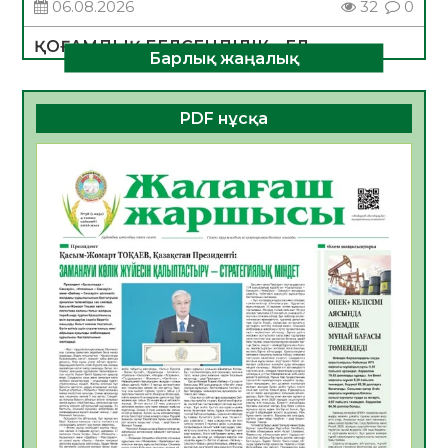
06.08.2026
32
0
ҚОҒАМДЫҚ БЕЛСЕНДІЛІК – ЕЛ
Барлық жаңалық
ДАМУЫНЫҢ НЕГІЗІ
06.08.2026
31
0
PDF нұсқа
ҚҰРЫЛТАЙ САЙЛАУЫ – БОЛАШАҚҚА
БАСТАР ЖАУАПТЫ ТАҢДАУ
06.08.2026
33
0
Инфекциялық ауруларға қарсы иммундау
жұмыстарының тиімділігі
06.08.2026
34
0
Көкжөтел ауруы туралы
06.08.2026
31
0
АПВ вакцинасы туралы мәлімет
06.08.2026
32
0
Open Air: Қызылорда облысы полиция