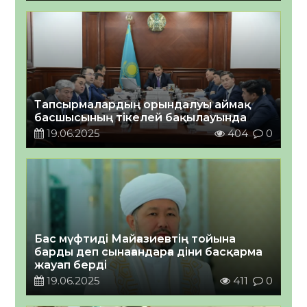
Тапсырмалардың орындалуы аймақ
басшысының тікелей бақылауында
19.06.2025
404
0
Бас мүфтиді Майғазиевтің тойына
барды деп сынағандарға діни басқарма
жауап берді
19.06.2025
411
0