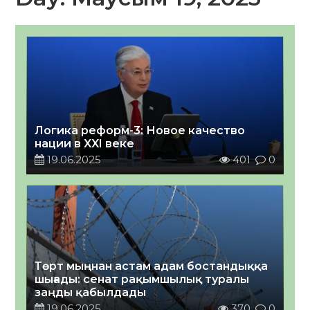
Логика реформ-3: Новое качество
нации в XXI веке
19.06.2025
401
0
Төрт мыңнан астам адам бостандыққа
шығады: сенат рақымшылық туралы
заңды қабылдады
19.06.2025
370
0