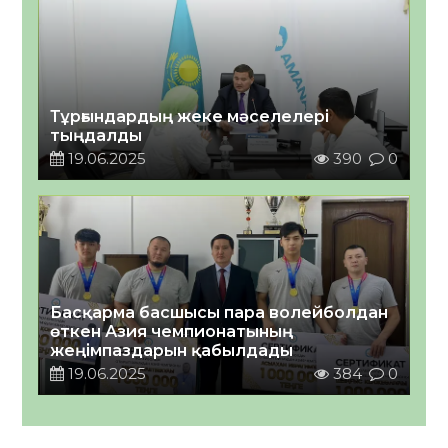
Тұрғындардың жеке мәселелері
тыңдалды
19.06.2025
390
0
Басқарма басшысы пара волейболдан
өткен Азия чемпионатының
жеңімпаздарын қабылдады
19.06.2025
384
0