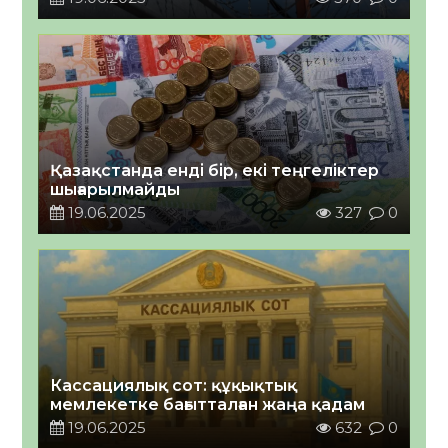
Қазақстанда енді бір, екі теңгеліктер
шығарылмайды
19.06.2025
327
0
Кассациялық сот: құқықтық
мемлекетке бағытталған жаңа қадам
19.06.2025
632
0