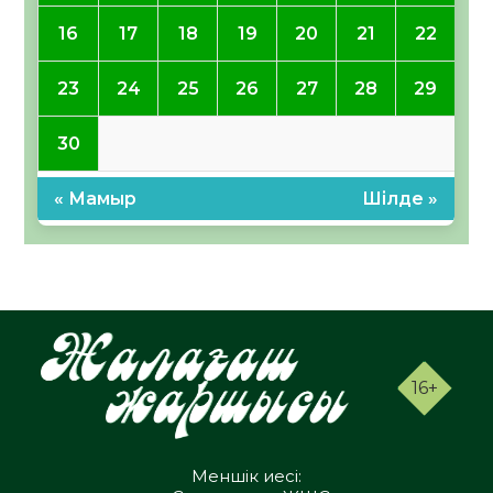
16
17
18
19
20
21
22
23
24
25
26
27
28
29
30
« Мамыр
Шілде »
16+
Меншік иесі: