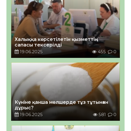
Халыққа көрсетілетін қызметтің
сапасы тексерілді
19.06.2025
455
0
Күніне қанша мөлшерде тұз тұтынған
дұрыс?
19.06.2025
581
0