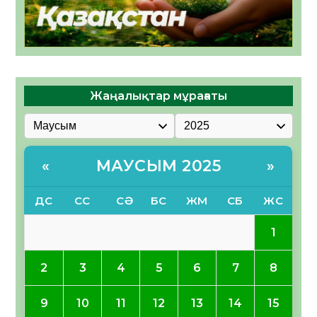
Жаңалықтар мұрағаты
МАУСЫМ 2025
«
»
ДС
СС
СӘ
БС
ЖМ
СБ
ЖС
1
2
3
4
5
6
7
8
9
10
11
12
13
14
15