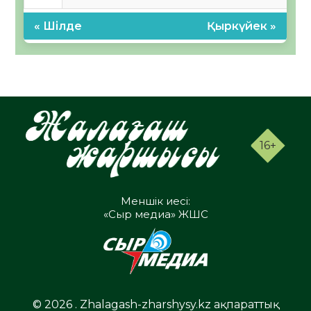
« Шілде
Қыркүйек »
16+
Меншік иесі:
«Сыр медиа» ЖШС
© 2026 . Zhalagash-zharshysy.kz ақпараттық