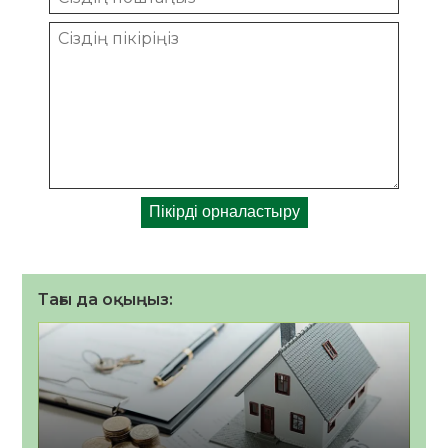
Тағы да оқыңыз: