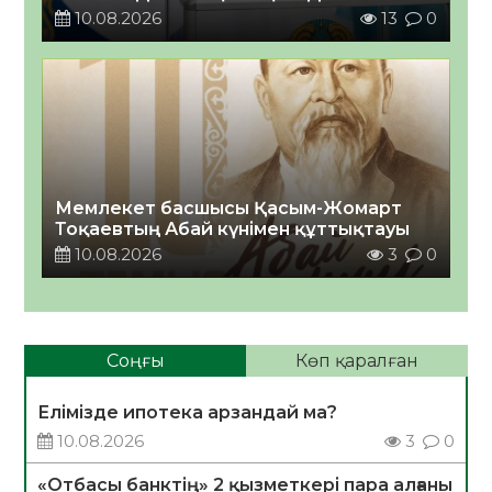
10.08.2026
13
0
Мемлекет басшысы Қасым-Жомарт
Тоқаевтың Абай күнімен құттықтауы
10.08.2026
3
0
Соңғы
Көп қаралған
Елімізде ипотека арзандай ма?
10.08.2026
3
0
«Отбасы банктің» 2 қызметкері пара алғаны