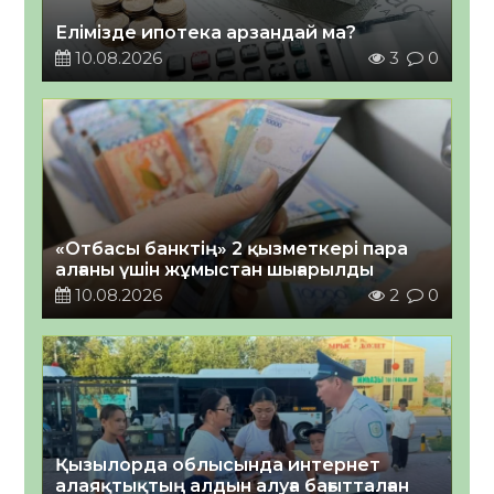
Елімізде ипотека арзандай ма?
10.08.2026
3
0
«Отбасы банктің» 2 қызметкері пара
алғаны үшін жұмыстан шығарылды
10.08.2026
2
0
Қызылорда облысында интернет
алаяқтықтың алдын алуға бағытталған