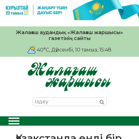
Жалағаш аудандық «Жалағаш жаршысы»
газетінің сайты
40°C
, Дүйсенбі, 10 тамыз, 15:48
Қазақстанда енді бір,