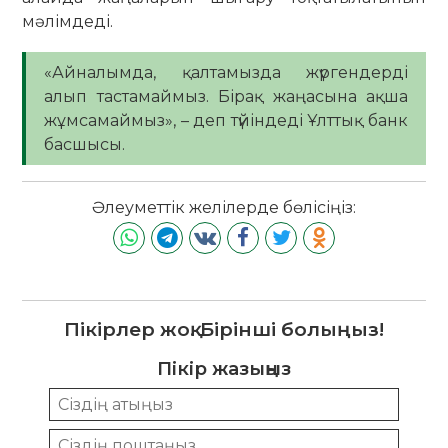
мәлімдеді.
«Айналымда, қалтамызда жүргендерді
алып тастамаймыз. Бірақ жаңасына ақша
жұмсамаймыз», – деп түйіндеді Ұлттық банк
басшысы.
Әлеуметтік желілерде бөлісіңіз:
Пікірлер жоқ. Бірінші болыңыз!
Пікір жазыңыз