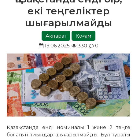
екі теңгеліктер
шығарылмайды
Ақпарат
Қоғам
19.06.2025
330
0
Қазақстанда енді номиналы 1 және 2 теңге
болатын тиындар шығарылмайды. Бұл туралы