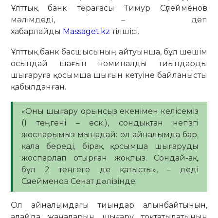
Ұлттық банк төрағасы Тимур Сүлейменов
мәлімдеді, – деп
хабарлайды
Massaget.kz
тілшісі.
Ұлттық банк басшысының айтуынша, бұл шешім
осындай шағын номиналды тиындарды
шығаруға қосымша шығын кетуіне байланысты
қабылданған.
«Оны шығару орынсыз екенімен келісеміз
(1 теңгені – еск.), сондықтан негізгі
жоспарымыз мынадай: ол айналымда бар,
қала береді, бірақ қосымша шығаруды
жоспарлап отырған жоқпыз. Сондай-ақ,
бұл 2 теңгеге де қатысты», – деді
Сүлейменов Сенат дәлізінде.
Ол айналымдағы тиындар алынбайтынын,
алайда жаңаларын шығару тоқтатылатынын