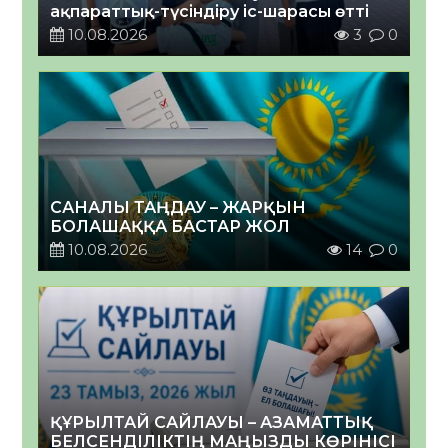
ақпараттық-түсіндіру іс-шарасы өтті
10.08.2026
3
0
САНАЛЫ ТАҢДАУ – ЖАРҚЫН
БОЛАШАҚҚА БАСТАР ЖОЛ
10.08.2026
14
0
ҚҰРЫЛТАЙ САЙЛАУЫ – АЗАМАТТЫҚ
БЕЛСЕНДІЛІКТІҢ МАҢЫЗДЫ КӨРІНІСІ