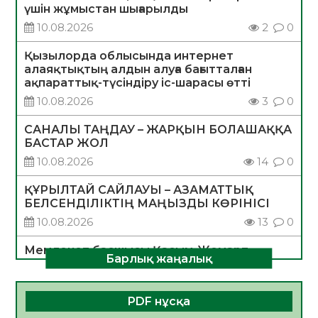
үшін жұмыстан шығарылды
10.08.2026
2
0
Қызылорда облысында интернет
алаяқтықтың алдын алуға бағытталған
ақпараттық-түсіндіру іс-шарасы өтті
10.08.2026
3
0
САНАЛЫ ТАҢДАУ – ЖАРҚЫН БОЛАШАҚҚА
БАСТАР ЖОЛ
10.08.2026
14
0
ҚҰРЫЛТАЙ САЙЛАУЫ – АЗАМАТТЫҚ
БЕЛСЕНДІЛІКТІҢ МАҢЫЗДЫ КӨРІНІСІ
10.08.2026
13
0
Мемлекет басшысы Қасым-Жомарт
Барлық жаңалық
Тоқаевтың Абай күнімен құттықтауы
10.08.2026
3
0
PDF нұсқа
«Жастар және заң мен тәртіп» атты