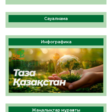
Сауалнама
Инфографика
Жаңалықтар мұрағаты