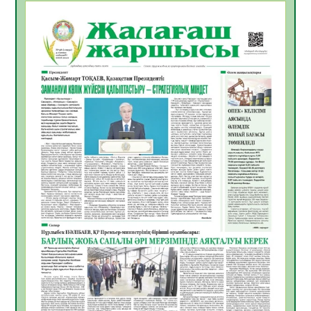
облыстық жайдарман ойындары өтті
10.08.2026
2
0
Өңірде «Кең дала-2» бағдарламасы арқылы
80 шаруашылық қаржыландырылды
09.08.2026
22
0
Жер ресурстары тиімді игерілуде
09.08.2026
23
0
Ел игілігі үшін еңбек етіп жүрген
құрылысшыларға құрмет көрсетті
08.08.2026
20
0
ҚЫЗЫЛОРДАДА «ЖАСЫЛ ЕЛ» ЕҢБЕК
ЖАСАҚТАРЫНЫҢ ҚАТЫСУЫМЕН
ЭКОЛОГИЯЛЫҚ СЕНБІЛІК ӨТТІ
08.08.2026
19
0
Білім гранты иегерлерінің тізімі шықты
07.08.2026
20
0