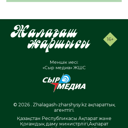
16+
Меншік иесі:
«Сыр медиа» ЖШС
© 2026 . Zhalagash-zharshysy.kz ақпараттық
агенттігі.
Қазақстан Республикасы Ақпарат және
Қоғамдық даму министрлігі,Ақпарат