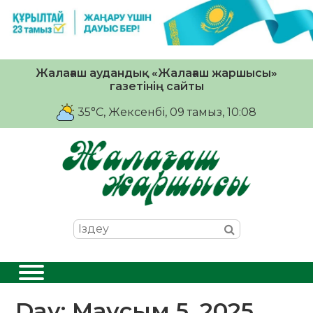
Жалағаш аудандық «Жалағаш жаршысы»
газетінің сайты
35°C
, Жексенбі, 09 тамыз, 10:08
Day:
Маусым 5, 2025