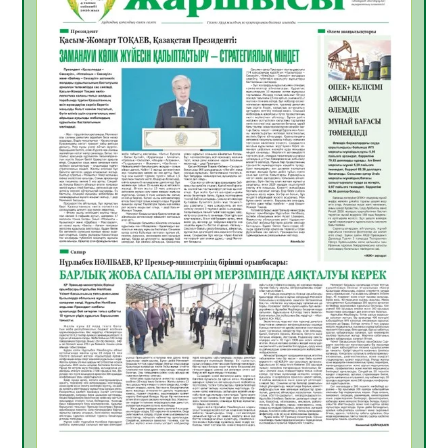
Инфекциялық ауруларға қарсы иммундау
жұмыстарының тиімділігі
06.08.2026
51
0
Көкжөтел ауруы туралы
06.08.2026
49
0
АПВ вакцинасы туралы мәлімет
06.08.2026
47
0
Open Air: Қызылорда облысы полиция
департаменті 20 мыңнан астам
көрерменнің қауіпсіздігін қамтамасыз етті
06.08.2026
60
0
ҚЫЗЫЛОРДАДА «САНАЛЫ ҰРПАҚ –
ЖАРҚЫН БОЛАШАҚ» АТТЫ КЕҢЕЙТІЛГЕН
МӘЖІЛІС ӨТТІ
05.08.2026
61
0
Қазақстан Орталық Азиядағы көшуге ең
қолайлы ел атанды