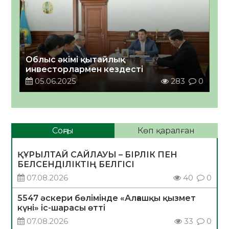
Облыс әкімі қытайлық
инвесторлармен кездесті
05.06.2025
283
0
Соңғы
Көп қаралған
ҚҰРЫЛТАЙ САЙЛАУЫ – БІРЛІК ПЕН
БЕЛСЕНДІЛІКТІҢ БЕЛГІСІ
07.08.2026
40
0
5547 әскери бөлімінде «Алғашқы қызмет
күні» іс-шарасы өтті
07.08.2026
33
0