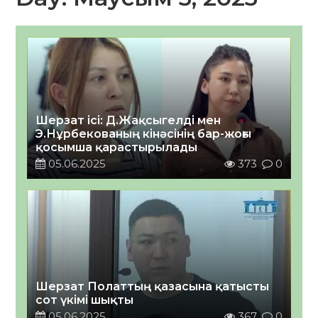
Шерзат ісі: Д.Жақсыгелді мен
Э.Нұрбекованың кінәсінің бар-жоғы
қосымша қарастырылады
05.06.2025
373
0
Шерзат Полаттың қазасына қатысты
сот үкімі шықты
05.06.2025
367
0