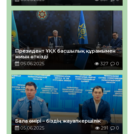
Президент ҰҚК басшылық құрамымен
жиын өткізді
05.06.2025
327
0
Бала өмірі – біздің жауапкершілік
05.06.2025
291
0