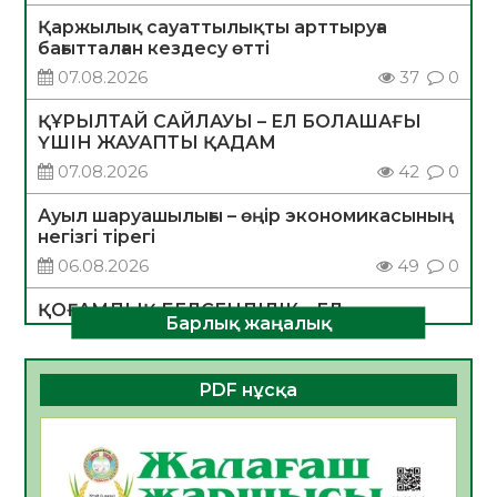
Қаржылық сауаттылықты арттыруға
бағытталған кездесу өтті
07.08.2026
37
0
ҚҰРЫЛТАЙ САЙЛАУЫ – ЕЛ БОЛАШАҒЫ
ҮШІН ЖАУАПТЫ ҚАДАМ
07.08.2026
42
0
Ауыл шаруашылығы – өңір экономикасының
негізгі тірегі
06.08.2026
49
0
ҚОҒАМДЫҚ БЕЛСЕНДІЛІК – ЕЛ
Барлық жаңалық
ДАМУЫНЫҢ НЕГІЗІ
06.08.2026
47
0
PDF нұсқа
ҚҰРЫЛТАЙ САЙЛАУЫ – БОЛАШАҚҚА
БАСТАР ЖАУАПТЫ ТАҢДАУ
06.08.2026
49
0