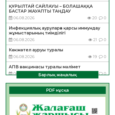
ҚҰРЫЛТАЙ САЙЛАУЫ – БОЛАШАҚҚА
БАСТАР ЖАУАПТЫ ТАҢДАУ
06.08.2026
20
0
Инфекциялық ауруларға қарсы иммундау
жұмыстарының тиімділігі
06.08.2026
21
0
Көкжөтел ауруы туралы
06.08.2026
19
0
АПВ вакцинасы туралы мәлімет
06.08.2026
20
0
Барлық жаңалық
Open Air: Қызылорда облысы полиция
департаменті 20 мыңнан астам
PDF нұсқа
көрерменнің қауіпсіздігін қамтамасыз етті
06.08.2026
32
0
ҚЫЗЫЛОРДАДА «САНАЛЫ ҰРПАҚ –