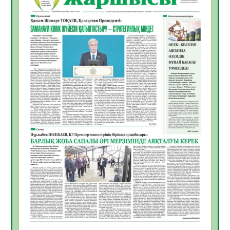
ЖАРҚЫН БОЛАШАҚ» АТТЫ КЕҢЕЙТІЛГЕН
МӘЖІЛІС ӨТТІ
05.08.2026
32
0
Қазақстан Орталық Азиядағы көшуге ең
қолайлы ел атанды
05.08.2026
33
0
Өрт қауіпсіздігі талаптарын сақтау – әр
азаматтың міндеті
05.08.2026
33
0
Руслан Рүстемұлы облыс әкімінің
кеңесшісі болып тағайындалды
05.08.2026
31
0
Цифрландыру саласын дамыту аясында
салынатын жаңа орталықтың жобасы
талқыланды
05.08.2026
30
0
Алғашқы цифрлық жасанды интеллект