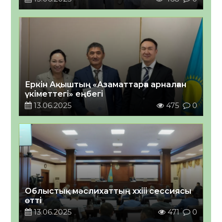
Еркін Ақыштың «Азаматтарға арналған
үкіметтегі» еңбегі
13.06.2025
475
0
Облыстық мәслихаттың xхііі сессиясы
өтті
13.06.2025
471
0