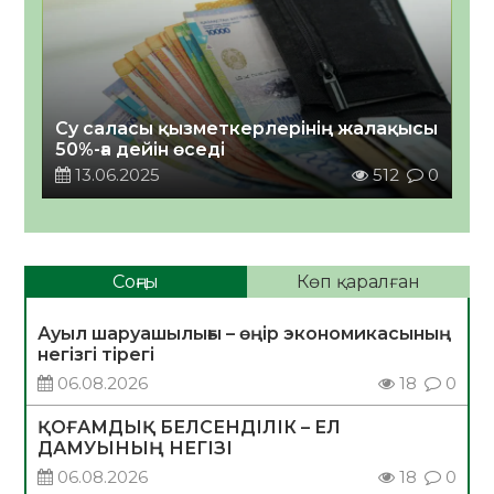
Су саласы қызметкерлерінің жалақысы
50%-ға дейін өседі
13.06.2025
512
0
Соңғы
Көп қаралған
Ауыл шаруашылығы – өңір экономикасының
негізгі тірегі
06.08.2026
18
0
ҚОҒАМДЫҚ БЕЛСЕНДІЛІК – ЕЛ
ДАМУЫНЫҢ НЕГІЗІ
06.08.2026
18
0