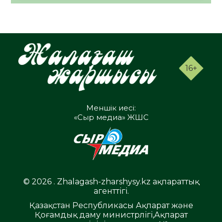
16+
Меншік иесі:
«Сыр медиа» ЖШС
© 2026 . Zhalagash-zharshysy.kz ақпараттық
агенттігі.
Қазақстан Республикасы Ақпарат және
Қоғамдық даму министрлігі,Ақпарат