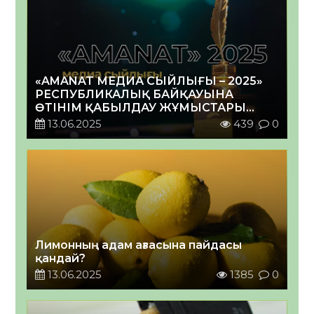
«AMANAT МЕДИА СЫЙЛЫҒЫ – 2025»
РЕСПУБЛИКАЛЫҚ БАЙҚАУЫНА
ӨТІНІМ ҚАБЫЛДАУ ЖҰМЫСТАРЫ
АЯҚТАЛУҒА ЖАҚЫН
13.06.2025
439
0
Лимонның адам ағзасына пайдасы
қандай?
13.06.2025
1385
0