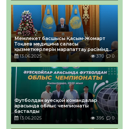
Мемлекет басшысы Қасым-Жомарт
Тоқаев медицина саласы
қызметкерлерін марапаттау рәсімінде
сөз сөйледі
13.06.2025
370
0
Футболдан әуесқой командалар
арасында облыс чемпионаты
басталды
13.06.2025
395
0