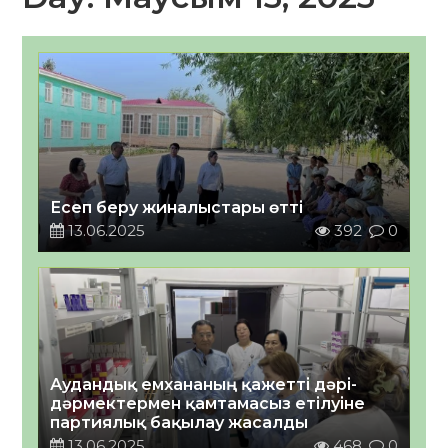
Есеп беру жиналыстары өтті
13.06.2025
392
0
Аудандық емхананың қажетті дәрі-
дәрмектермен қамтамасыз етілуіне
партиялық бақылау жасалды
13.06.2025
468
0