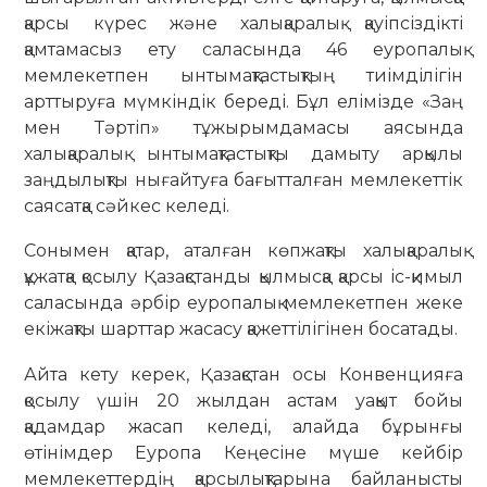
қарсы күрес және халықаралық қауіпсіздікті
қамтамасыз ету саласында 46 еуропалық
мемлекетпен ынтымақтастықтың тиімділігін
арттыруға мүмкіндік береді. Бұл елімізде «Заң
мен Тәртіп» тұжырымдамасы аясында
халықаралық ынтымақтастықты дамыту арқылы
заңдылықты нығайтуға бағытталған мемлекеттік
саясатқа сәйкес келеді.
Сонымен қатар, аталған көпжақты халықаралық
құжатқа қосылу Қазақстанды қылмысқа қарсы іс-қимыл
саласында әрбір еуропалық мемлекетпен жеке
екіжақты шарттар жасасу қажеттілігінен босатады.
Айта кету керек, Қазақстан осы Конвенцияға
қосылу үшін 20 жылдан астам уақыт бойы
қадамдар жасап келеді, алайда бұрынғы
өтінімдер Еуропа Кеңесіне мүше кейбір
мемлекеттердің қарсылықтарына байланысты