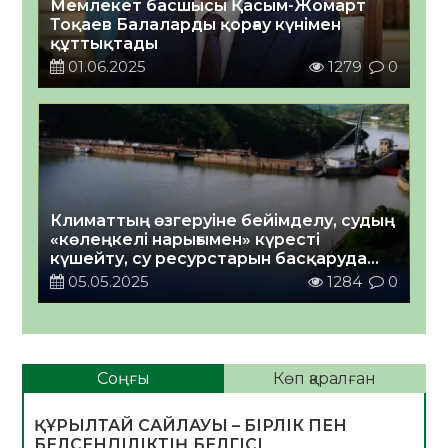
Мемлекет басшысы Қасым-Жомарт
Тоқаев Балаларды қорғау күнімен
құттықтады
01.06.2025
1279
0
Климаттың өзгеруіне бейімделу, судың
«көлеңкелі нарығымен» күресті
күшейту, су ресурстарын басқаруда
қоғамдық бақылау: Жаңа Су
05.05.2025
1284
0
кодексіндегі басты жаңалықтар
Соңғы
Көп қаралған
ҚҰРЫЛТАЙ САЙЛАУЫ – БІРЛІК ПЕН
БЕЛСЕНДІЛІКТІҢ БЕЛГІСІ