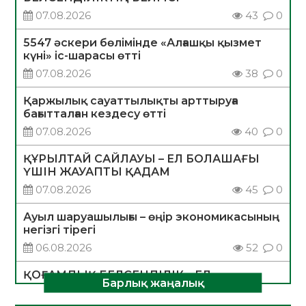
07.08.2026
43
0
5547 әскери бөлімінде «Алғашқы қызмет
күні» іс-шарасы өтті
07.08.2026
38
0
Қаржылық сауаттылықты арттыруға
бағытталған кездесу өтті
07.08.2026
40
0
ҚҰРЫЛТАЙ САЙЛАУЫ – ЕЛ БОЛАШАҒЫ
ҮШІН ЖАУАПТЫ ҚАДАМ
07.08.2026
45
0
Ауыл шаруашылығы – өңір экономикасының
негізгі тірегі
06.08.2026
52
0
ҚОҒАМДЫҚ БЕЛСЕНДІЛІК – ЕЛ
Барлық жаңалық
ДАМУЫНЫҢ НЕГІЗІ
06.08.2026
50
0