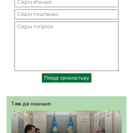
Тағы да оқыңыз: