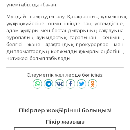
үнемі қабылданбаған.
Мұндай шақыртуды алу Қазақстанның қылмыстық
құқықтық жүйесіне, оның ішінде заң үстемдігіне,
адам құқықтары мен бостандықтарының сақталуына
еуропалық қауымдастық тарапынан сенімнің
белгісі және қазақстандық прокурорлар мен
дипломаттардың көпжылдық қажырлы еңбегінің
нәтижесі болып табылады.
Әлеуметтік желілерде бөлісіңіз:
Пікірлер жоқ. Бірінші болыңыз!
Пікір жазыңыз