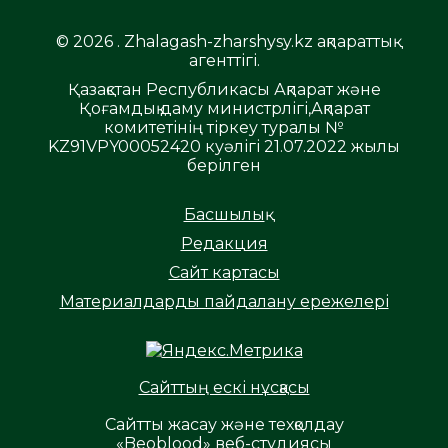
© 2026 . Zhalagash-zharshysy.kz ақпараттық
агенттігі.
Қазақстан Республикасы Ақпарат және
Қоғамдық даму министрлігі,Ақпарат
комитетінің тіркеу туралы №
KZ91VPY00052420 куәлігі 21.07.2022 жылы
берілген
Басшылық
Редакция
Сайт картасы
Материалдарды пайдалану ережелері
Сайттың ескі нұсқасы
Сайтты жасау және техқолдау
«Beoblood» веб-студиясы