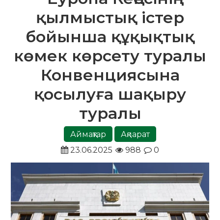
қылмыстық істер
бойынша құқықтық
көмек көрсету туралы
Конвенциясына
қосылуға шақыру
туралы
Аймақтар
Ақпарат
23.06.2025
988
0