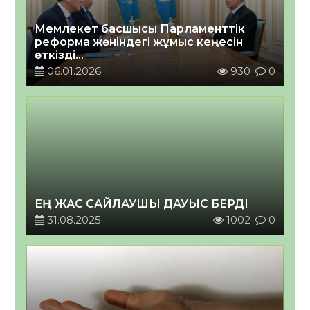
Мемлекет басшысы Парламенттік
реформа жөніндегі жұмыс кеңесін
өткізді
2026 жылғы 06 қаңтар
06.01.2026
930
0
ЕҢ ЖАС САЙЛАУШЫ ДАУЫС БЕРДІ
31.08.2025
1002
0