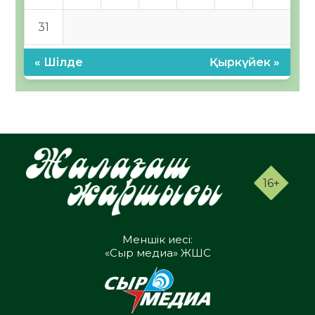
31
« Шілде
Қыркүйек »
16+
Меншік иесі:
«Сыр медиа» ЖШС