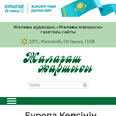
Жалағаш аудандық «Жалағаш жаршысы»
газетінің сайты
39°C
, Жексенбі, 09 тамыз, 13:58
Еуропа Кеңесінің