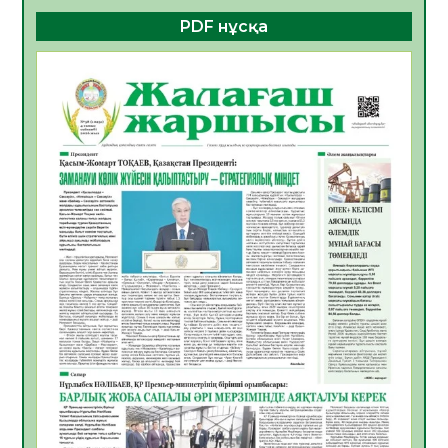
PDF нұсқа
ҚҰРЫЛТАЙ САЙЛАУЫ – БОЛАШАҚҚА
БАСТАР ЖАУАПТЫ ТАҢДАУ
06.08.2026
52
0
Инфекциялық ауруларға қарсы иммундау
жұмыстарының тиімділігі
06.08.2026
54
0
Көкжөтел ауруы туралы
06.08.2026
52
0
АПВ вакцинасы туралы мәлімет
06.08.2026
51
0
Open Air: Қызылорда облысы полиция
департаменті 20 мыңнан астам
көрерменнің қауіпсіздігін қамтамасыз етті
06.08.2026
63
0
ҚЫЗЫЛОРДАДА «САНАЛЫ ҰРПАҚ –