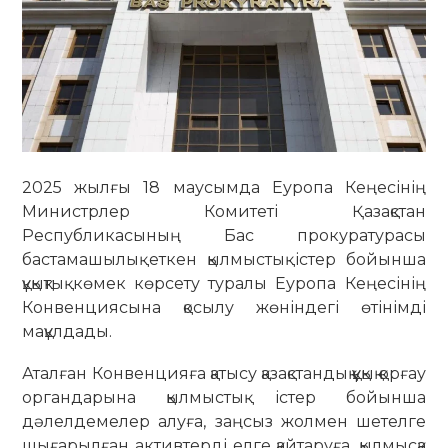
2025 жылғы 18 маусымда Еуропа Кеңесінің
Министрлер Комитеті Қазақстан
Республикасының Бас прокуратурасы
бастамашылық еткен қылмыстық істер бойынша
құқықтық көмек көрсету туралы Еуропа Кеңесінің
Конвенциясына қосылу жөніндегі өтінімді
мақұлдады.
Аталған Конвенцияға қатысу қазақстандық құқық қорғау
органдарына қылмыстық істер бойынша
дәлелдемелер алуға, заңсыз жолмен шетелге
шығарылған активтерді елге қайтаруға, қылмысқа