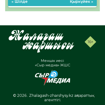
« Шілде
Қыркүйек »
16+
Меншік иесі:
«Сыр медиа» ЖШС
© 2026 . Zhalagash-zharshysy.kz ақпараттық
агенттігі.