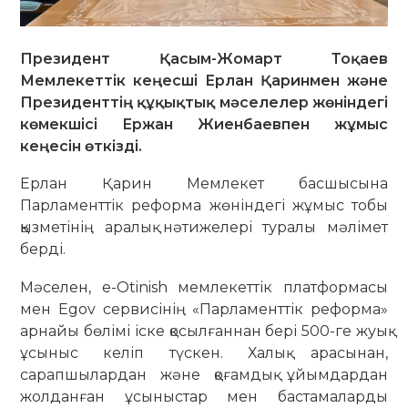
Президент Қасым-Жомарт Тоқаев
Мемлекеттік кеңесші Ерлан Қаринмен және
Президенттің құқықтық мәселелер жөніндегі
көмекшісі Ержан Жиенбаевпен жұмыс
кеңесін өткізді.
Ерлан Қарин Мемлекет басшысына
Парламенттік реформа жөніндегі жұмыс тобы
қызметінің аралық нәтижелері туралы мәлімет
берді.
Мәселен, e-Otinish мемлекеттік платформасы
мен Egov сервисінің «Парламенттік реформа»
арнайы бөлімі іске қосылғаннан бері 500-ге жуық
ұсыныс келіп түскен. Халық арасынан,
сарапшылардан және қоғамдық ұйымдардан
жолданған ұсыныстар мен бастамаларды