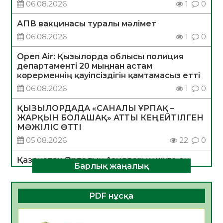
06.08.2026
1
0
АПВ вакцинасы туралы мәлімет
06.08.2026
1
0
Open Air: Қызылорда облысы полиция
департаменті 20 мыңнан астам
көрерменнің қауіпсіздігін қамтамасыз етті
06.08.2026
1
0
ҚЫЗЫЛОРДАДА «САНАЛЫ ҰРПАҚ –
ЖАРҚЫН БОЛАШАҚ» АТТЫ КЕҢЕЙТІЛГЕН
МӘЖІЛІС ӨТТІ
05.08.2026
22
0
Қазақстан Орталық Азиядағы көшуге ең
Барлық жаңалық
қолайлы ел атанды
05.08.2026
26
0
PDF нұсқа
Өрт қауіпсіздігі талаптарын сақтау – әр
азаматтың міндеті