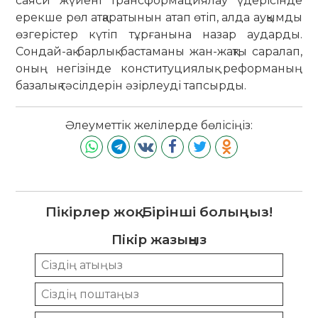
саяси жүйені трансформациялау үдерісінде
ерекше рөл атқаратынын атап өтіп, алда ауқымды
өзгерістер күтіп тұрғанына назар аударды.
Сондай-ақ барлық бастаманы жан-жақты саралап,
оның негізінде конституциялық реформаның
базалық тәсілдерін әзірлеуді тапсырды.
Әлеуметтік желілерде бөлісіңіз:
Пікірлер жоқ. Бірінші болыңыз!
Пікір жазыңыз