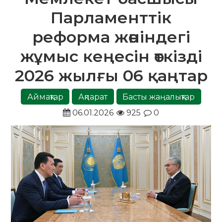
Парламенттік
реформа жөніндегі
жұмыс кеңесін өткізді
2026 жылғы 06 қаңтар
Аймақтар
Ақпарат
Басты жаңалықтар
06.01.2026
925
0