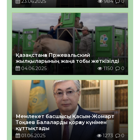
23.06.2025
984
0
Қазақстанға Пржевальский
жылқыларының жаңа тобы жеткізілді
04.06.2025
1150
0
Мемлекет басшысы Қасым-Жомарт
Тоқаев Балаларды қорғау күнімен
құттықтады
01.06.2025
1273
0