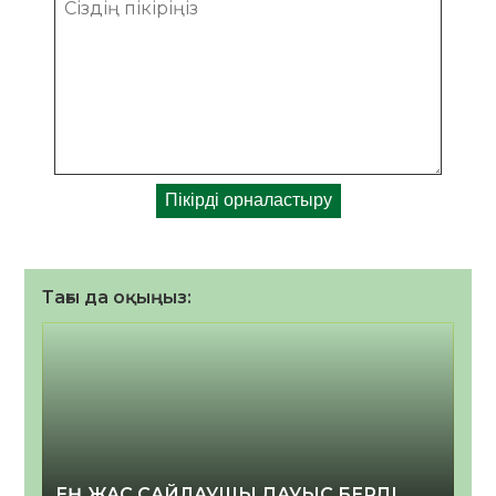
Тағы да оқыңыз:
ЕҢ ЖАС САЙЛАУШЫ ДАУЫС БЕРДІ