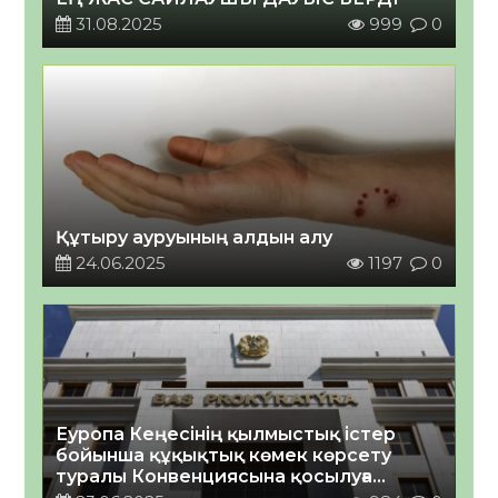
31.08.2025
999
0
Құтыру ауруының алдын алу
24.06.2025
1197
0
Еуропа Кеңесінің қылмыстық істер
бойынша құқықтық көмек көрсету
туралы Конвенциясына қосылуға
шақыру туралы