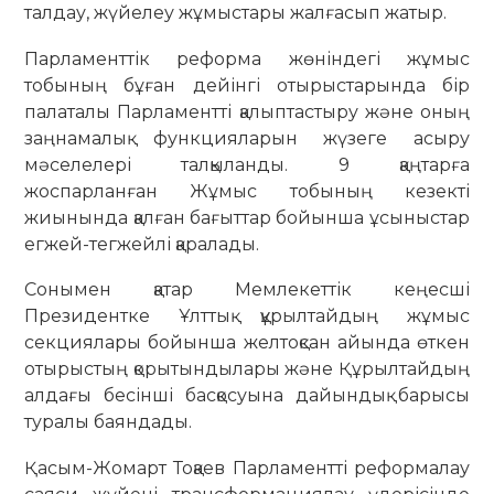
талдау, жүйелеу жұмыстары жалғасып жатыр.
Парламенттік реформа жөніндегі жұмыс
тобының бұған дейінгі отырыстарында бір
палаталы Парламентті қалыптастыру және оның
заңнамалық функцияларын жүзеге асыру
мәселелері талқыланды. 9 қаңтарға
жоспарланған Жұмыс тобының кезекті
жиынында қалған бағыттар бойынша ұсыныстар
егжей-тегжейлі қаралады.
Сонымен қатар Мемлекеттік кеңесші
Президентке Ұлттық құрылтайдың жұмыс
секциялары бойынша желтоқсан айында өткен
отырыстың қорытындылары және Құрылтайдың
алдағы бесінші басқосуына дайындық барысы
туралы баяндады.
Қасым-Жомарт Тоқаев Парламентті реформалау