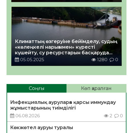
Климаттың өзгеруіне бейімделу, судың
«көлеңкелі нарығымен» күресті
күшейту, су ресурстарын басқаруда
қоғамдық бақылау: Жаңа Су
05.05.2025
1280
0
кодексіндегі басты жаңалықтар
Соңғы
Көп қаралған
Инфекциялық ауруларға қарсы иммундау
жұмыстарының тиімділігі
06.08.2026
2
0
Көкжөтел ауруы туралы