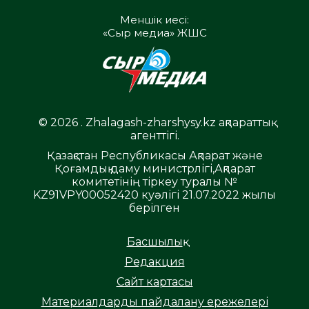
Меншік иесі:
«Сыр медиа» ЖШС
© 2026 . Zhalagash-zharshysy.kz ақпараттық
агенттігі.
Қазақстан Республикасы Ақпарат және
Қоғамдық даму министрлігі,Ақпарат
комитетінің тіркеу туралы №
KZ91VPY00052420 куәлігі 21.07.2022 жылы
берілген
Басшылық
Редакция
Сайт картасы
Материалдарды пайдалану ережелері