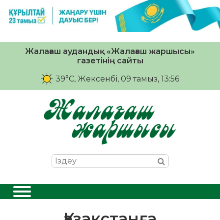
Жалағаш аудандық «Жалағаш жаршысы»
газетінің сайты
39°C
, Жексенбі, 09 тамыз, 13:56
Қазақстанға