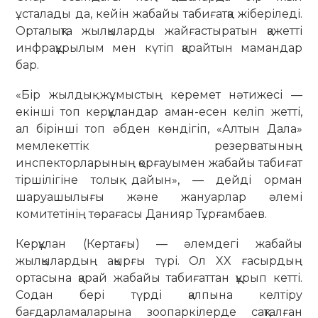
ұсталады да, кейін жабайы табиғатқа жіберіледі.
Орталықта жылқыларды жайғастыратын қажетті
инфрақұрылым мен күтіп қарайтын мамандар
бар.
«Бір жылдық жұмыстың керемет нәтижесі —
екінші топ керқұландар аман-есен келіп жетті,
ал бірінші топ әбден көндігіп, «Алтын Дала»
мемлекеттік резерватының
инспекторларының қорғауымен жабайы табиғат
тіршілігіне толық дайын», — дейді орман
шаруашылығы және жануарлар әлемі
комитетінің төрағасы Данияр Тұрғамбаев.
Керқұлан (Кертағы) — әлемдегі жабайы
жылқылардың ақырғы түрі. Ол XX ғасырдың
ортасына қарай жабайы табиғаттан құрып кетті.
Содан бері түрді қалпына келтіру
бағдарламаларына зоопаркілерде сақталған