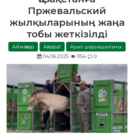
Пржевальский
жылқыларының жаңа
тобы жеткізілді
Аймақтар
Ақпарат
Ауыл шаруашылығы
04.06.2025
1154
0