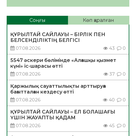
Соңғы
Көп қаралған
ҚҰРЫЛТАЙ САЙЛАУЫ – БІРЛІК ПЕН
БЕЛСЕНДІЛІКТІҢ БЕЛГІСІ
07.08.2026
43
0
5547 әскери бөлімінде «Алғашқы қызмет
күні» іс-шарасы өтті
07.08.2026
37
0
Қаржылық сауаттылықты арттыруға
бағытталған кездесу өтті
07.08.2026
40
0
ҚҰРЫЛТАЙ САЙЛАУЫ – ЕЛ БОЛАШАҒЫ
ҮШІН ЖАУАПТЫ ҚАДАМ
07.08.2026
45
0