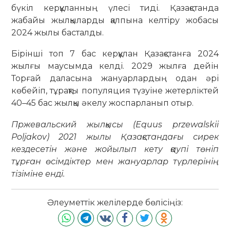
бүкіл керқұланның үлесі тиді. Қазақстанда
жабайы жылқыларды қалпына келтіру жобасы
2024 жылы басталды.
Бірінші топ 7 бас керқұлан Қазақстанға 2024
жылғы маусымда келді. 2029 жылға дейін
Торғай даласына жануарлардың одан әрі
көбейіп, тұрақты популяция түзуіне жетерліктей
40–45 бас жылқы әкелу жоспарланып отыр.
Пржевальский жылқысы (Equus przewalskii
Poljakov) 2021 жылы Қазақстандағы сирек
кездесетін және жойылып кету қаупі төніп
тұрған өсімдіктер мен жануарлар түрлерінің
тізіміне енді.
Әлеуметтік желілерде бөлісіңіз: