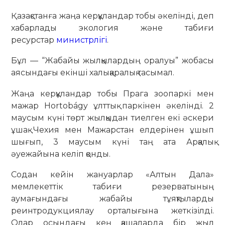
Қазақстанға жаңа керқұландар тобы әкелінді, деп
хабарлады экология және табиғи
ресурстар
министрлігі
.
Бұл — “Жабайы жылқылардың оралуы” жобасы
аясындағы екінші халықаралық тасымал.
Жаңа керқұландар тобы Прага зоопаркі мен
мажар Hortobágy ұлттық паркінен әкелінді. 2
маусым күні төрт жылқыдан тиелген екі әскери
ұшақ Чехия мен Мажарстан елдерінен ұшып
шығып, 3 маусым күні таң ата Арқалық
әуежайына келіп қонды.
Содан кейін жануарлар «Алтын Дала»
мемлекеттік табиғи резерватының
аумағындағы жабайы тұяқтыларды
реинтродукциялау орталығына жеткізілді.
Олар осындағы кең қашаларда бір жыл