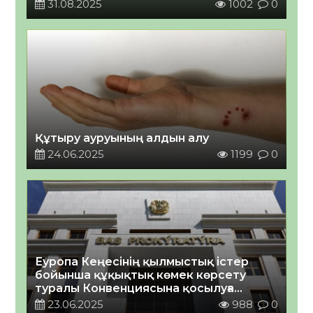
31.08.2025
1002
0
Құтыру ауруының алдын алу
24.06.2025
1199
0
Еуропа Кеңесінің қылмыстық істер
бойынша құқықтық көмек көрсету
туралы Конвенциясына қосылуға
шақыру туралы
23.06.2025
988
0