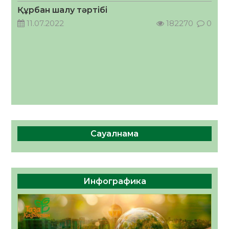
05.08.2026
62
0
Құрбан шалу тәртібі
11.07.2022
182270
0
Сауалнама
Инфографика