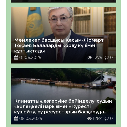
Мемлекет басшысы Қасым-Жомарт
Тоқаев Балаларды қорғау күнімен
құттықтады
01.06.2025
1279
0
Климаттың өзгеруіне бейімделу, судың
«көлеңкелі нарығымен» күресті
күшейту, су ресурстарын басқаруда
қоғамдық бақылау: Жаңа Су
05.05.2025
1284
0
кодексіндегі басты жаңалықтар