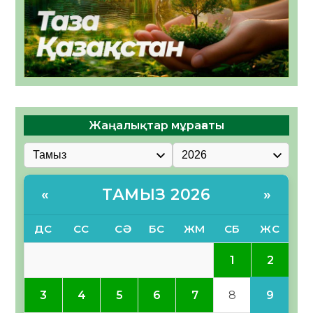
Жаңалықтар мұрағаты
ТАМЫЗ 2026
«
»
ДС
СС
СӘ
БС
ЖМ
СБ
ЖС
2
1
9
3
4
5
6
7
8