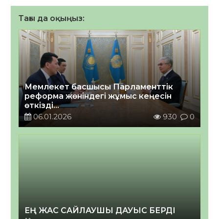
Тағы да оқыңыз:
Мемлекет басшысы Парламенттік
реформа жөніндегі жұмыс кеңесін
өткізді
2026 жылғы 06 қаңтар
06.01.2026
930
0
ЕҢ ЖАС САЙЛАУШЫ ДАУЫС БЕРДІ