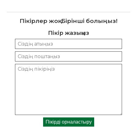
Пікірлер жоқ. Бірінші болыңыз!
Пікір жазыңыз