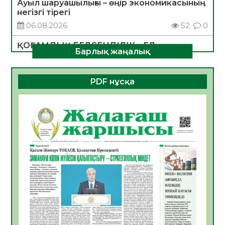
Ауыл шаруашылығы – өңір экономикасының
негізгі тірегі
06.08.2026
52
0
ҚОҒАМДЫҚ БЕЛСЕНДІЛІК – ЕЛ
Барлық жаңалық
ДАМУЫНЫҢ НЕГІЗІ
06.08.2026
50
0
PDF нұсқа
ҚҰРЫЛТАЙ САЙЛАУЫ – БОЛАШАҚҚА
БАСТАР ЖАУАПТЫ ТАҢДАУ
06.08.2026
52
0
Инфекциялық ауруларға қарсы иммундау
жұмыстарының тиімділігі
06.08.2026
54
0
Көкжөтел ауруы туралы
06.08.2026
52
0
АПВ вакцинасы туралы мәлімет
06.08.2026
51
0