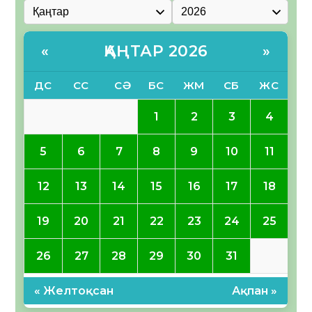
ҚАҢТАР 2026
«
»
ДС
СС
СӘ
БС
ЖМ
СБ
ЖС
1
2
3
4
5
6
7
8
9
10
11
12
13
14
15
16
17
18
19
20
21
22
23
24
25
26
27
28
29
30
31
« Желтоқсан
Ақпан »