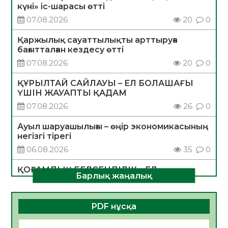
күні» іс-шарасы өтті
07.08.2026
20
0
Қаржылық сауаттылықты арттыруға
бағытталған кездесу өтті
07.08.2026
20
0
ҚҰРЫЛТАЙ САЙЛАУЫ – ЕЛ БОЛАШАҒЫ
ҮШІН ЖАУАПТЫ ҚАДАМ
07.08.2026
26
0
Ауыл шаруашылығы – өңір экономикасының
негізгі тірегі
06.08.2026
35
0
ҚОҒАМДЫҚ БЕЛСЕНДІЛІК – ЕЛ
Барлық жаңалық
ДАМУЫНЫҢ НЕГІЗІ
06.08.2026
32
0
PDF нұсқа
ҚҰРЫЛТАЙ САЙЛАУЫ – БОЛАШАҚҚА
БАСТАР ЖАУАПТЫ ТАҢДАУ