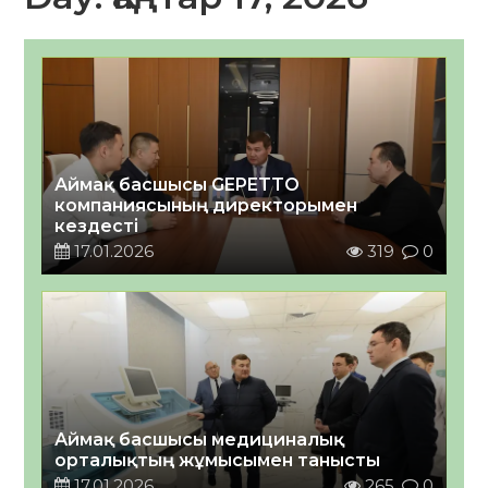
Аймақ басшысы GEPETTO
компаниясының директорымен
кездесті
17.01.2026
319
0
Аймақ басшысы медициналық
орталықтың жұмысымен танысты
17.01.2026
265
0