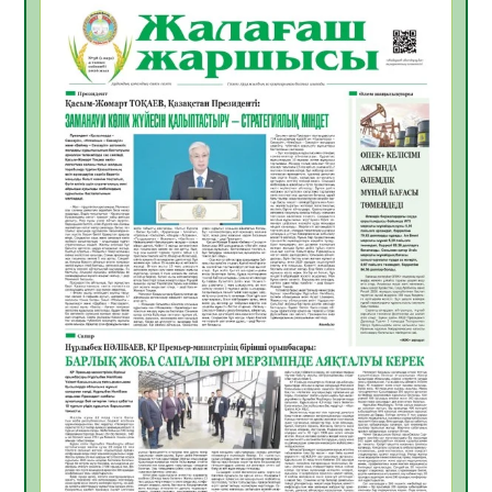
06.08.2026
35
0
Инфекциялық ауруларға қарсы иммундау
жұмыстарының тиімділігі
06.08.2026
36
0
Көкжөтел ауруы туралы
06.08.2026
33
0
АПВ вакцинасы туралы мәлімет
06.08.2026
33
0
Open Air: Қызылорда облысы полиция
департаменті 20 мыңнан астам
көрерменнің қауіпсіздігін қамтамасыз етті
06.08.2026
45
0
ҚЫЗЫЛОРДАДА «САНАЛЫ ҰРПАҚ –
ЖАРҚЫН БОЛАШАҚ» АТТЫ КЕҢЕЙТІЛГЕН
МӘЖІЛІС ӨТТІ
05.08.2026
45
0