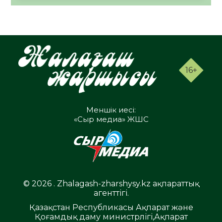
16+
Меншік иесі:
«Сыр медиа» ЖШС
© 2026 . Zhalagash-zharshysy.kz ақпараттық
агенттігі.
Қазақстан Республикасы Ақпарат және
Қоғамдық даму министрлігі,Ақпарат