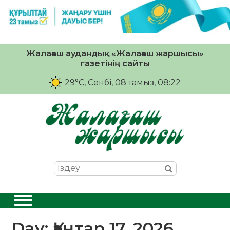
Жалағаш аудандық «Жалағаш жаршысы»
газетінің сайты
29°C
, Сенбі, 08 тамыз, 08:22
Day:
Қаңтар 17, 2026