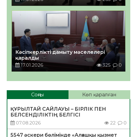
Кәсіпкерлікті дамыту мәселелері
қаралды
17.01.2026
325
0
Соңғы
Көп қаралған
ҚҰРЫЛТАЙ САЙЛАУЫ – БІРЛІК ПЕН
БЕЛСЕНДІЛІКТІҢ БЕЛГІСІ
07.08.2026
22
0
5547 әскери бөлімінде «Алғашқы қызмет