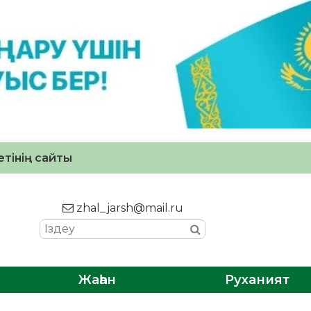
тінің сайты
zhal_jarsh@mail.ru
Жаһан
Руханият