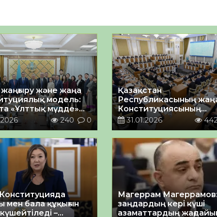
 жаңғыру және жаңа
Қазақстан
итуциялық модель:
Республикасының жаң
та «Ұлттық мүдде»
Конституциясының
г алаңының отырысы
жобасы жарияланды
.2026
240
0
31.01.2026
44
Конституцияда
Магеррам Магеррамов
ы мен бала құқығын
заңдардың кері күші
 күшейтіледі –
азаматтардың жағдайы