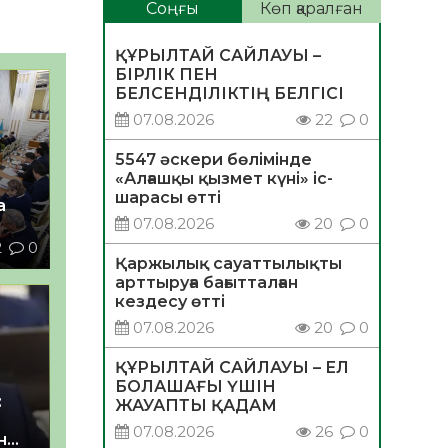
Соңғы
Көп қаралған
ҚҰРЫЛТАЙ САЙЛАУЫ –
БІРЛІК ПЕН
БЕЛСЕНДІЛІКТІҢ БЕЛГІСІ
07.08.2026
22
0
5547 әскери бөлімінде
«Алғашқы қызмет күні» іс-
шарасы өтті
а
07.08.2026
20
0
2
0
Қаржылық сауаттылықты
арттыруға бағытталған
кездесу өтті
07.08.2026
20
0
ҚҰРЫЛТАЙ САЙЛАУЫ – ЕЛ
БОЛАШАҒЫ ҮШІН
:
ЖАУАПТЫ ҚАДАМ
07.08.2026
26
0
н