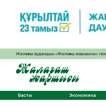
Жалағаш аудандық «Жалағаш жаршысы» газе
Басты
Экономика