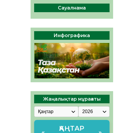
сақтау – әр азаматтың
міндеті
Сауалнама
05.08.2026
46
0
Руслан Рүстемұлы облыс
әкімінің кеңесшісі болып
Инфографика
тағайындалды
05.08.2026
43
0
Жаңалықтар мұрағаты
ҚАҢТАР
«
»