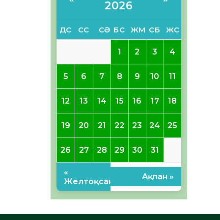
2026
ДС
СС
СӘ
БС
ЖМ
СБ
ЖС
1
2
3
4
5
6
7
8
9
10
11
12
13
14
15
16
17
18
19
20
21
22
23
24
25
26
27
28
29
30
31
«
Ақпан »
Желтоқсан