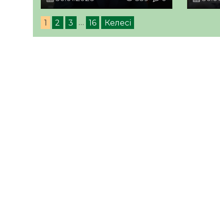
болып пысықтап жатырмыз
– Бақтықожа Ізмұхамбетов
1
2
3
…
16
Келесі