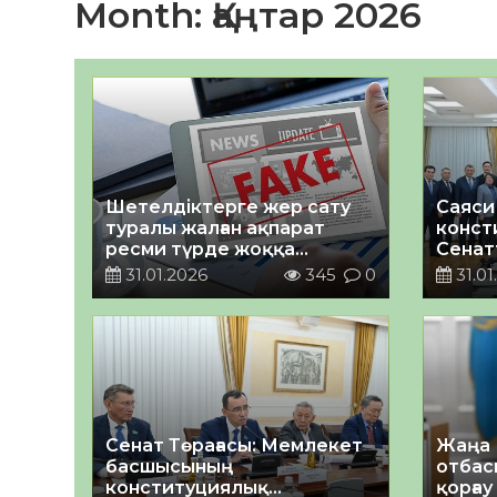
Month:
Қаңтар 2026
Шетелдіктерге жер сату
Саяси
туралы жалған ақпарат
конст
ресми түрде жоққа
Сенат
шығарылды
диало
31.01.2026
345
0
31.01
өтті
Сенат Төрағасы: Мемлекет
Жаңа 
басшысының
отбас
конституциялық
қорғау