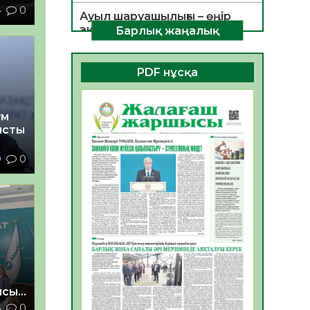
4
0
Ауыл шаруашылығы – өңір
экономикасының негізгі
Барлық жаңалық
тірегі
06.08.2026
35
0
PDF нұсқа
ҚОҒАМДЫҚ БЕЛСЕНДІЛІК –
ЕЛ ДАМУЫНЫҢ НЕГІЗІ
ум
06.08.2026
32
0
ысты
ҚҰРЫЛТАЙ САЙЛАУЫ –
9
0
БОЛАШАҚҚА БАСТАР
ЖАУАПТЫ ТАҢДАУ
06.08.2026
35
0
Инфекциялық ауруларға
қарсы иммундау
жұмыстарының тиімділігі
06.08.2026
36
0
Көкжөтел ауруы туралы
ысы
3
0
06.08.2026
33
0