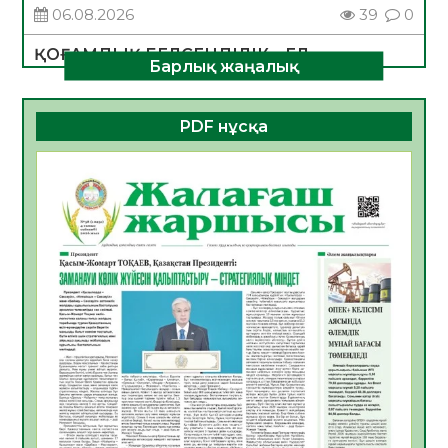
06.08.2026
39
0
ҚОҒАМДЫҚ БЕЛСЕНДІЛІК – ЕЛ
Барлық жаңалық
ДАМУЫНЫҢ НЕГІЗІ
06.08.2026
36
0
PDF нұсқа
ҚҰРЫЛТАЙ САЙЛАУЫ – БОЛАШАҚҚА
БАСТАР ЖАУАПТЫ ТАҢДАУ
06.08.2026
38
0
Инфекциялық ауруларға қарсы иммундау
жұмыстарының тиімділігі
06.08.2026
40
0
Көкжөтел ауруы туралы
06.08.2026
36
0
АПВ вакцинасы туралы мәлімет
06.08.2026
36
0
Open Air: Қызылорда облысы полиция