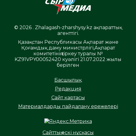
© 2026 . Zhalagash-zharshysy.kz ақпараттық
агенттігі.
Қазақстан Республикасы Ақпарат және
Қоғамдық даму министрлігі,Ақпарат
комитетінің тіркеу туралы №
KZ91VPY00052420 куәлігі 21.07.2022 жылы
берілген
Басшылық
Редакция
Сайт картасы
Материалдарды пайдалану ережелері
Сайттың ескі нұсқасы