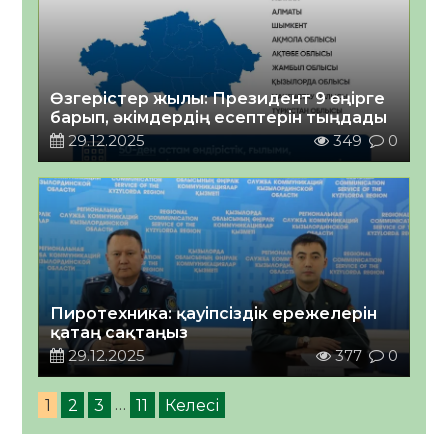
Өзгерістер жылы: Президент 9 өңірге
барып, әкімдердің есептерін тыңдады
29.12.2025
349
0
Пиротехника: қауіпсіздік ережелерін
қатаң сақтаңыз
29.12.2025
377
0
1
2
3
…
11
Келесі