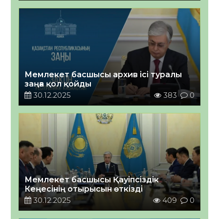
Мемлекет басшысы архив ісі туралы
заңға қол қойды
30.12.2025
383
0
Мемлекет басшысы Қауіпсіздік
Кеңесінің отырысын өткізді
30.12.2025
409
0