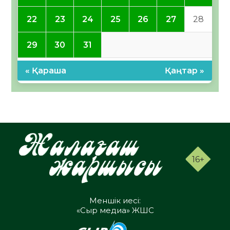
22
23
24
25
26
27
28
29
30
31
« Қараша
Қаңтар »
16+
Меншік иесі:
«Сыр медиа» ЖШС