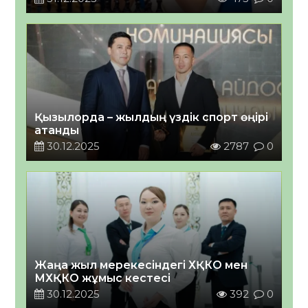
құттықтады
Қызылорда – жылдың үздік спорт өңірі
атанды
30.12.2025
2787
0
Жаңа жыл мерекесіндегі ХҚКО мен
МХҚКО жұмыс кестесі
30.12.2025
392
0