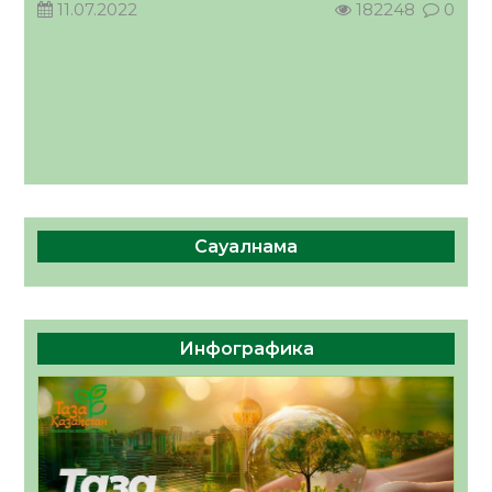
11.07.2022
182248
0
Сауалнама
Инфографика