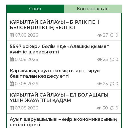
Соңғы
Көп қаралған
ҚҰРЫЛТАЙ САЙЛАУЫ – БІРЛІК ПЕН
БЕЛСЕНДІЛІКТІҢ БЕЛГІСІ
07.08.2026
27
0
5547 әскери бөлімінде «Алғашқы қызмет
күні» іс-шарасы өтті
07.08.2026
23
0
Қаржылық сауаттылықты арттыруға
бағытталған кездесу өтті
07.08.2026
25
0
ҚҰРЫЛТАЙ САЙЛАУЫ – ЕЛ БОЛАШАҒЫ
ҮШІН ЖАУАПТЫ ҚАДАМ
07.08.2026
30
0
Ауыл шаруашылығы – өңір экономикасының
негізгі тірегі