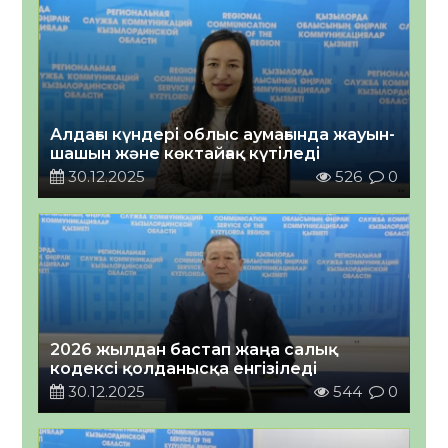
Алдағы күндері облыс аумағында жауын-
шашын және көктайғақ күтіледі
30.12.2025
526
0
2026 жылдан бастап жаңа салық
кодексі қолданысқа енгізіледі
30.12.2025
544
0