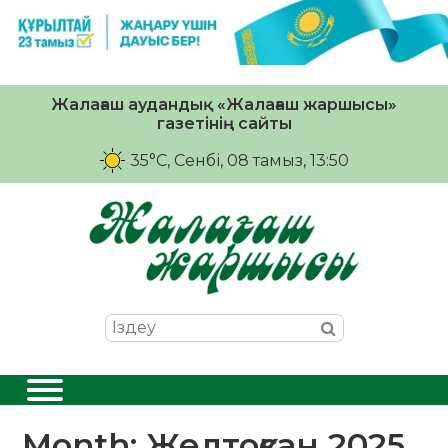
Жалағаш аудандық «Жалағаш жаршысы»
газетінің сайты
35°C
, Сенбі, 08 тамыз, 13:50
Month:
Желтоқсан 2025