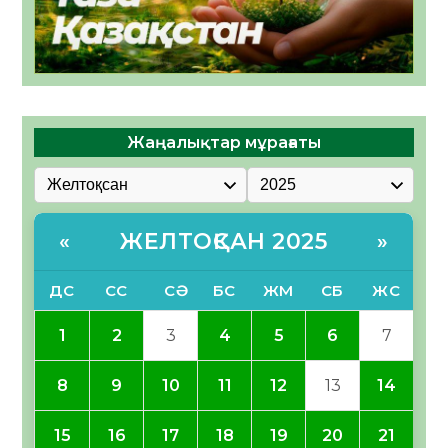
Жаңалықтар мұрағаты
ЖЕЛТОҚСАН 2025
«
»
ДС
СС
СӘ
БС
ЖМ
СБ
ЖС
1
2
3
4
5
6
7
8
9
10
11
12
13
14
15
16
17
18
19
20
21