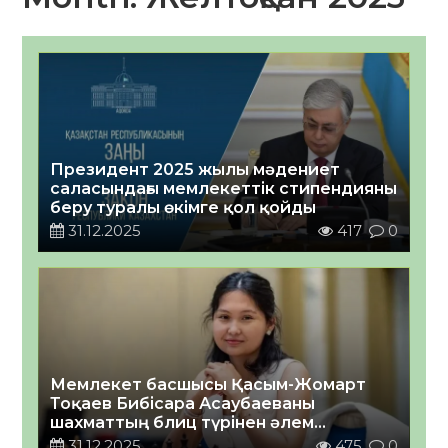
Президент 2025 жылы мәдениет
саласындағы мемлекеттік стипендияны
беру туралы өкімге қол қойды
31.12.2025
417
0
Мемлекет басшысы Қасым-Жомарт
Тоқаев Бибісара Асаубаеваны
шахматтың блиц түрінен әлем
чемпионатындағы жеңісімен
31.12.2025
475
0