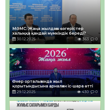
МӘМС: Жаңа жылдағы өзгерістер
халыққа қандай мүмкіндік береді?
30.12.2025
363
0
Өнер орталығында жыл
қорытындысына арналған іс-шара өтті
29.12.2025
430
0