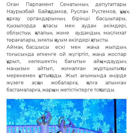
Оған Парламент Сенатының депутаттары
Наурызбай Байқадамов, Руслан Рүстемов, құқық
қорғау органдарының бірінші басшылары,
Қызылорда қаласы мен аудан әкімдері,
облыстық, қалалық және аудандық мәслихат
төрағалары, зиялы қауым өкілдері қатысты.
Аймақ басшысы ескі мен жаңа жылдың
тоғысында өткенге ой жүгіртіп, жаңа жоспар
құрып, келешектің бағытын айқындаудың
маңызын айтып, жиналған жұртшылықты
мерекемен құттықтады. Жыл ағымында өңірде
жүзеге асқан жобаларға, қолға алынған
бастамаларға, жарқын жетістіктерге тоқталды.