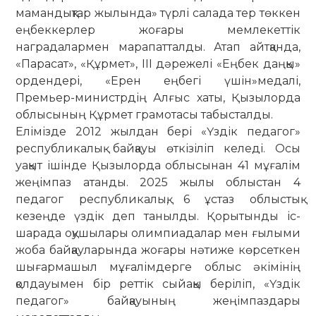
мамандықтар жылында» түрлі салада тер төккен
еңбеккерлер жоғары мемлекеттік
наградалармен марапатталды. Атап айтқанда,
«Парасат», «Құрмет», III дәрежелі «Еңбек даңқы»
ордендері, «Ерен еңбегі үшін»медалі,
Премьер-министрдің Алғыс хаты, Қызылорда
облысының Құрмет грамотасы табысталды.
Елімізде 2012 жылдан бері «Үздік педагог»
республикалық байқауы өткізіліп келеді. Осы
уақыт ішінде Қызылорда облысынан 41 мұғалім
жеңімпаз атанды. 2025 жылы облыстан 4
педагог республикалық, 6 ұстаз облыстық
кезеңде үздік деп танылды. Қорытынды іс-
шарада оқушылары олимпиадалар мен ғылыми
жоба байқауларында жоғары нәтиже көрсеткен
шығармашыл мұғалімдерге облыс әкімінің
қолдауымен бір реттік сыйақы беріліп, «Үздік
педагог» байқауының жеңімпаздары