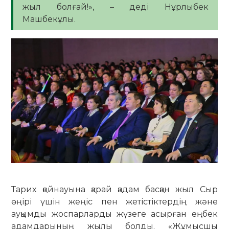
жыл болғай!», – деді Нұрлыбек
Машбекұлы.
Тарих қойнауына қарай қадам басқан жыл Сыр
өңірі үшін жеңіс пен жетістіктердің және
ауқымды жоспарларды жүзеге асырған еңбек
адамдарының жылы болды. «Жұмысшы