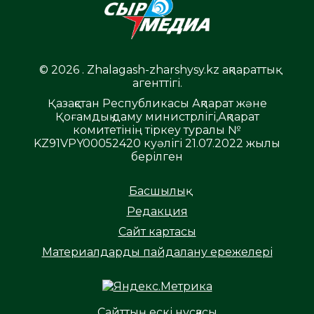
© 2026 . Zhalagash-zharshysy.kz ақпараттық
агенттігі.
Қазақстан Республикасы Ақпарат және
Қоғамдық даму министрлігі,Ақпарат
комитетінің тіркеу туралы №
KZ91VPY00052420 куәлігі 21.07.2022 жылы
берілген
Басшылық
Редакция
Сайт картасы
Материалдарды пайдалану ережелері
Сайттың ескі нұсқасы