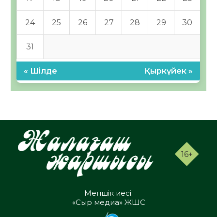
24
25
26
27
28
29
30
31
« Шілде
Қыркүйек »
16+
Меншік иесі:
«Сыр медиа» ЖШС