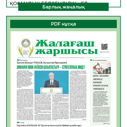
ҚОҒАМДЫҚ БЕЛСЕНДІЛІК – ЕЛ
Барлық жаңалық
ДАМУЫНЫҢ НЕГІЗІ
06.08.2026
49
0
PDF нұсқа
ҚҰРЫЛТАЙ САЙЛАУЫ – БОЛАШАҚҚА
БАСТАР ЖАУАПТЫ ТАҢДАУ
06.08.2026
51
0
Инфекциялық ауруларға қарсы иммундау
жұмыстарының тиімділігі
06.08.2026
53
0
Көкжөтел ауруы туралы
06.08.2026
51
0
АПВ вакцинасы туралы мәлімет
06.08.2026
49
0
Open Air: Қызылорда облысы полиция
департаменті 20 мыңнан астам
көрерменнің қауіпсіздігін қамтамасыз етті