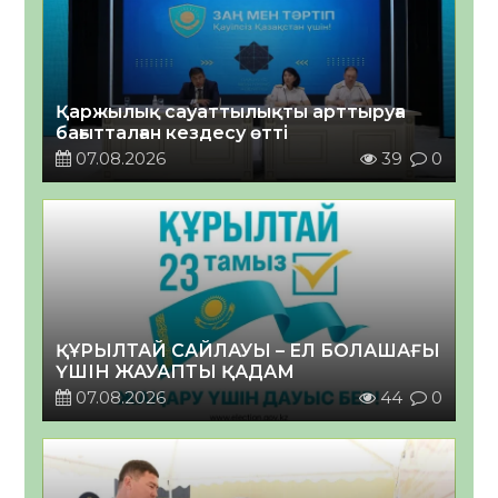
Қаржылық сауаттылықты арттыруға
бағытталған кездесу өтті
07.08.2026
39
0
ҚҰРЫЛТАЙ САЙЛАУЫ – ЕЛ БОЛАШАҒЫ
ҮШІН ЖАУАПТЫ ҚАДАМ
07.08.2026
44
0