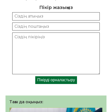
Пікір жазыңыз
Тағы да оқыңыз: