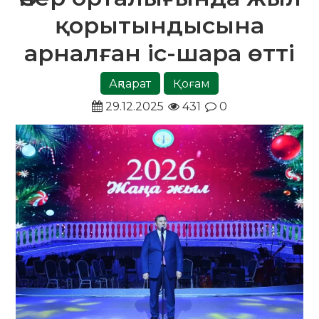
қорытындысына
арналған іс-шара өтті
Ақпарат
Қоғам
29.12.2025
431
0