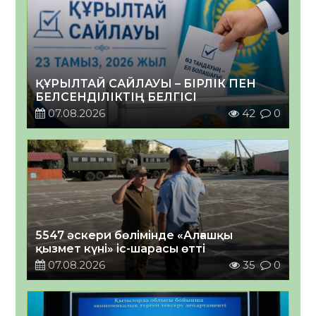
ҚҰРЫЛТАЙ САЙЛАУЫ – БІРЛІК ПЕН
БЕЛСЕНДІЛІКТІҢ БЕЛГІСІ
07.08.2026
42
0
5547 әскери бөлімінде «Алғашқы
қызмет күні» іс-шарасы өтті
07.08.2026
35
0