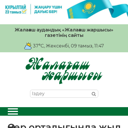
Жалағаш аудандық «Жалағаш жаршысы»
газетінің сайты
37°C
, Жексенбі, 09 тамыз, 11:47
Өнер орталығында жыл