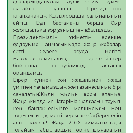
қалаларындағыдай тәулік бойы жұмыс
жасайтын үшінші Президенттік
кітапхананың Қызылордада салынатынын
айтты. Бұл бастаманы барша Сыр
жұртшылығы зор қуанышпен қабылдады.
Президентіміздің, Үкіметтің ерекше
қолдауымен аймағымызда жаңа жобалар
сәтті жүзеге асуда. Негізгі
макроэкономикалық көрсеткіштер
бойынша республикада алғашқы
орындамыз.
Бірер күннен соң жақсылықпен, жақсы
үмітпен халқымыздың жеті қазынасының бірі
саналатынЖылқы жылын қарсы аламыз.
Жаңа жылда игі істеріміз жалғасын тауып,
кең байтақ елімізге молшылығы мен
тоқшылығын, қасиетті жерімізге бақ-берекесін
алып келсін! Жаңа 2026 аймағымызды
толайым табыстардың төріне шығаратын