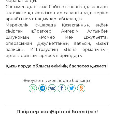
марапатталды.
Сонымен қатар, жыл бойы өз саласында жоғары
нәтижеге қол жеткізген әр саланың үздіктеріне
арнайы номинациялар табысталды.
Мерекелік іс-шарада Қазақстанның еңбек
сіңірген қайраткері Айгерім Алтынбек
Ш.Гуноның «Ромео мен Джульетта»
операсынан Джульеттаның вальсін, «Бақыт
вальсін», И.Штраустың «Вена орманының
ертегілері» шығармасын орындады.
Қызылорда облысы әкімінің баспасөз қызметі
Әлеуметтік желілерде бөлісіңіз:
Пікірлер жоқ. Бірінші болыңыз!