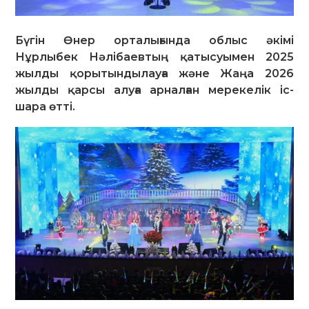
Бүгін Өнер орталығында облыс әкімі
Нұрлыбек Нәлібаевтың қатысуымен 2025
жылды қорытындылауға және Жаңа 2026
жылды қарсы алуға арналған мерекелік іс-
шара өтті.