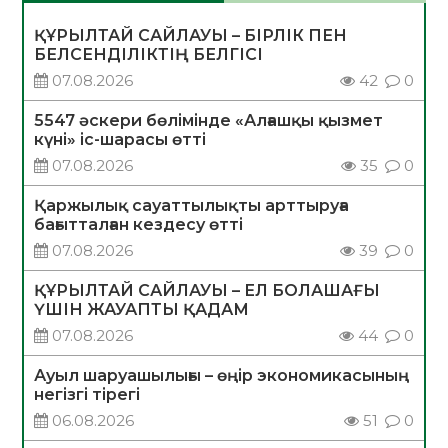
ҚҰРЫЛТАЙ САЙЛАУЫ – БІРЛІК ПЕН
БЕЛСЕНДІЛІКТІҢ БЕЛГІСІ
07.08.2026
42
0
5547 әскери бөлімінде «Алғашқы қызмет
күні» іс-шарасы өтті
07.08.2026
35
0
Қаржылық сауаттылықты арттыруға
бағытталған кездесу өтті
07.08.2026
39
0
ҚҰРЫЛТАЙ САЙЛАУЫ – ЕЛ БОЛАШАҒЫ
ҮШІН ЖАУАПТЫ ҚАДАМ
07.08.2026
44
0
Ауыл шаруашылығы – өңір экономикасының
негізгі тірегі
06.08.2026
51
0