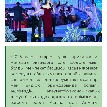
«2025 еліміз, өңіріміз үшін тарихи-саяси
маңызды оқиғаларға толы, табысты жыл
болды. Мемлекет басшысы Қасым-Жомарт
Кемелұлы облысымызға арнайы жұмыс
сапарымен келгенде әлеуметтік нысандар
мен өндіріс орындарында болып,
өңіріміздің әлеуметтік-экономикалық
дамуы бағытында атқарылған істерімізге оң
бағасын берді. Астана мен Алматы