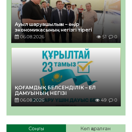
Ауыл шаруашылығы – өңір
экономикасының негізгі тірегі
06.08.2026
51
0
ҚОҒАМДЫҚ БЕЛСЕНДІЛІК – ЕЛ
ДАМУЫНЫҢ НЕГІЗІ
06.08.2026
49
0
Соңғы
Көп қаралған