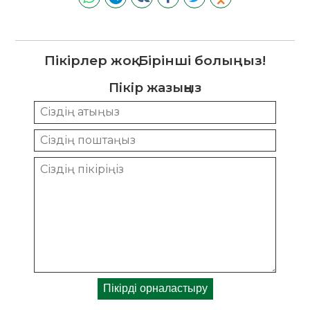
Пікірлер жоқ. Бірінші болыңыз!
Пікір жазыңыз