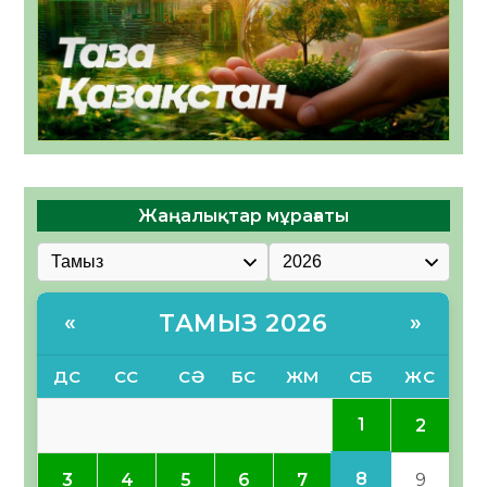
Жаңалықтар мұрағаты
ТАМЫЗ 2026
«
»
ДС
СС
СӘ
БС
ЖМ
СБ
ЖС
1
2
8
3
4
5
6
7
9