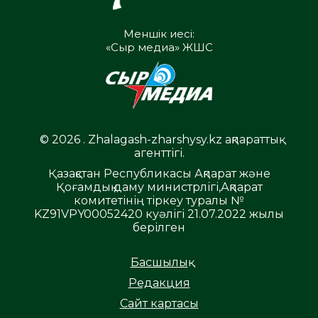
Меншік иесі:
«Сыр медиа» ЖШС
© 2026 . Zhalagash-zharshysy.kz ақпараттық
агенттігі.
Қазақстан Республикасы Ақпарат және
Қоғамдық даму министрлігі,Ақпарат
комитетінің тіркеу туралы №
KZ91VPY00052420 куәлігі 21.07.2022 жылы
берілген
Басшылық
Редакция
Сайт картасы