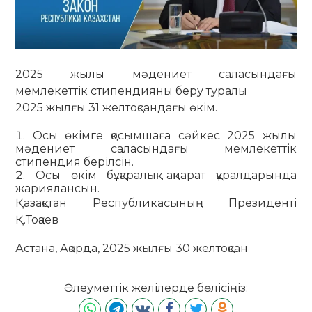
2025 жылы мәдениет саласындағы
мемлекеттік стипендияны беру туралы
2025 жылғы 31 желтоқсандағы өкім.
Осы өкімге қосымшаға сәйкес 2025 жылы
мәдениет саласындағы мемлекеттік
стипендия берілсін.
Осы өкім бұқаралық ақпарат құралдарында
жариялансын.
Қазақстан Республикасының Президенті
Қ.Тоқаев
Астана, Ақорда, 2025 жылғы 30 желтоқсан
Әлеуметтік желілерде бөлісіңіз: