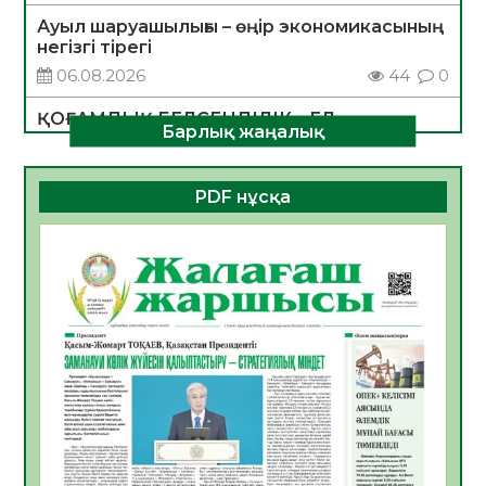
Ауыл шаруашылығы – өңір экономикасының
негізгі тірегі
06.08.2026
44
0
ҚОҒАМДЫҚ БЕЛСЕНДІЛІК – ЕЛ
Барлық жаңалық
ДАМУЫНЫҢ НЕГІЗІ
06.08.2026
41
0
PDF нұсқа
ҚҰРЫЛТАЙ САЙЛАУЫ – БОЛАШАҚҚА
БАСТАР ЖАУАПТЫ ТАҢДАУ
06.08.2026
43
0
Инфекциялық ауруларға қарсы иммундау
жұмыстарының тиімділігі
06.08.2026
46
0
Көкжөтел ауруы туралы
06.08.2026
42
0
АПВ вакцинасы туралы мәлімет