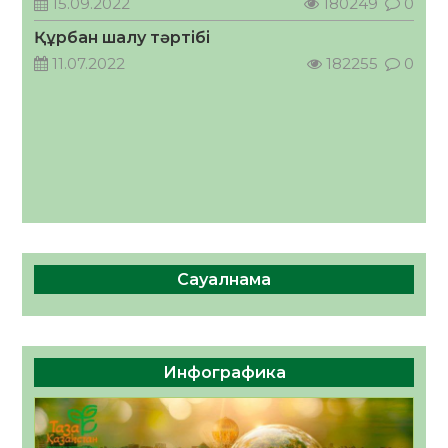
15.09.2022
180249
0
05.08.2026
52
0
Құрбан шалу тәртібі
11.07.2022
182255
0
Сауалнама
Инфографика