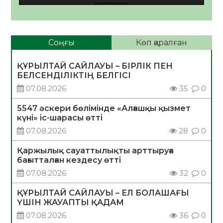
Соңғы
Көп қаралған
ҚҰРЫЛТАЙ САЙЛАУЫ – БІРЛІК ПЕН
БЕЛСЕНДІЛІКТІҢ БЕЛГІСІ
07.08.2026
35
0
5547 әскери бөлімінде «Алғашқы қызмет
күні» іс-шарасы өтті
07.08.2026
28
0
Қаржылық сауаттылықты арттыруға
бағытталған кездесу өтті
07.08.2026
32
0
ҚҰРЫЛТАЙ САЙЛАУЫ – ЕЛ БОЛАШАҒЫ
ҮШІН ЖАУАПТЫ ҚАДАМ
07.08.2026
36
0