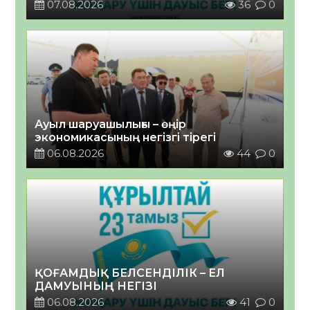
07.08.2026
36
0
Ауыл шаруашылығы – өңір
экономикасының негізгі тірегі
06.08.2026
44
0
ҚОҒАМДЫҚ БЕЛСЕНДІЛІК – ЕЛ
ДАМУЫНЫҢ НЕГІЗІ
06.08.2026
41
0