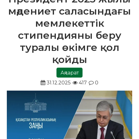
мәдениет саласындағы
мемлекеттік
стипендияны беру
туралы өкімге қол
қойды
Ақпарат
31.12.2025
417
0