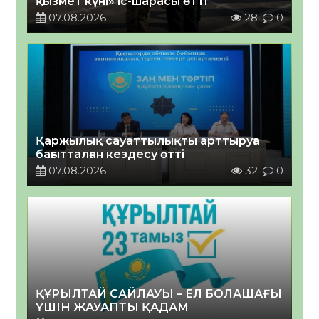
қызмет күні» іс-шарасы өтті
07.08.2026
28
0
Қаржылық сауаттылықты арттыруға
бағытталған кездесу өтті
07.08.2026
32
0
ҚҰРЫЛТАЙ САЙЛАУЫ – ЕЛ БОЛАШАҒЫ
ҮШІН ЖАУАПТЫ ҚАДАМ