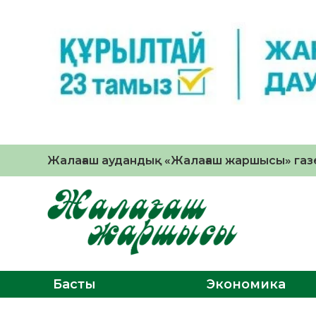
Жалағаш аудандық «Жалағаш жаршысы» газе
Басты
Экономика