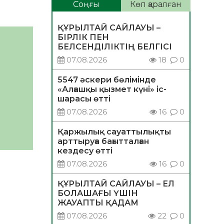
Соңғы
Көп қаралған
ҚҰРЫЛТАЙ САЙЛАУЫ –
БІРЛІК ПЕН
БЕЛСЕНДІЛІКТІҢ БЕЛГІСІ
07.08.2026
18
0
5547 әскери бөлімінде
«Алғашқы қызмет күні» іс-
шарасы өтті
07.08.2026
16
0
Қаржылық сауаттылықты
арттыруға бағытталған
кездесу өтті
07.08.2026
16
0
ҚҰРЫЛТАЙ САЙЛАУЫ – ЕЛ
БОЛАШАҒЫ ҮШІН
ЖАУАПТЫ ҚАДАМ
07.08.2026
22
0