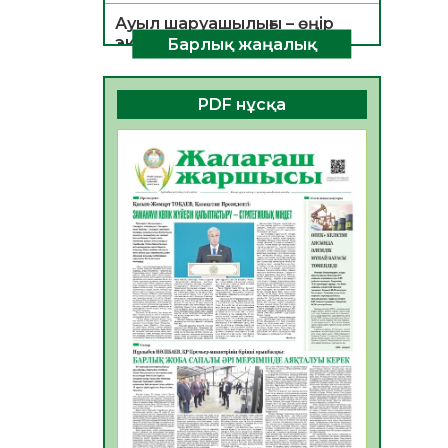
Ауыл шаруашылығы – өңір
экономикасының негізгі
Барлық жаңалық
тірегі
06.08.2026
32
0
PDF нұсқа
ҚОҒАМДЫҚ БЕЛСЕНДІЛІК –
ЕЛ ДАМУЫНЫҢ НЕГІЗІ
06.08.2026
31
0
ҚҰРЫЛТАЙ САЙЛАУЫ –
БОЛАШАҚҚА БАСТАР
ЖАУАПТЫ ТАҢДАУ
06.08.2026
33
0
Инфекциялық ауруларға
қарсы иммундау
жұмыстарының тиімділігі
06.08.2026
34
0
Көкжөтел ауруы туралы
06.08.2026
31
0