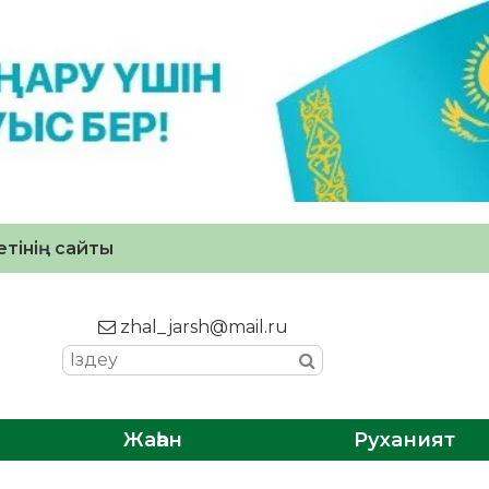
тінің сайты
zhal_jarsh@mail.ru
Жаһан
Руханият