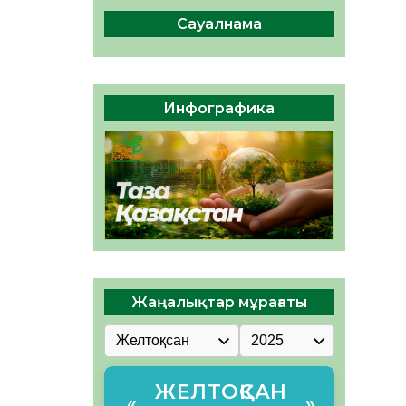
сақтау – әр азаматтың
міндеті
Сауалнама
05.08.2026
45
0
Руслан Рүстемұлы облыс
әкімінің кеңесшісі болып
Инфографика
тағайындалды
05.08.2026
42
0
Жаңалықтар мұрағаты
ЖЕЛТОҚСАН
«
»