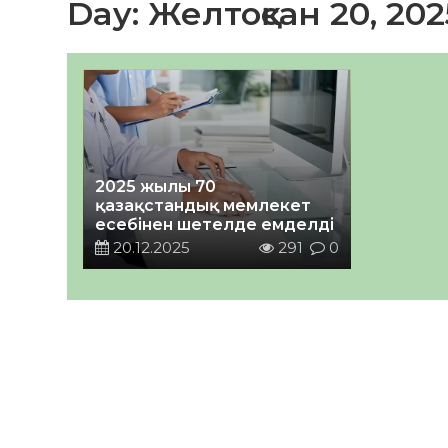
Day:
Желтоқсан 20, 202
2025 жылы 70
қазақстандық мемлекет
есебінен шетелде емделді
20.12.2025
291
0