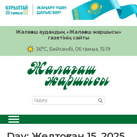
Жалағаш аудандық «Жалағаш жаршысы»
газетінің сайты
36°C
, Бейсенбі, 06 тамыз, 15:19
Day:
Желтоқсан 15, 2025