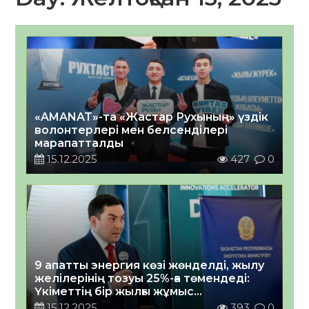
«AMANAT»-та «Жастар Рухының» үздік
волонтерлері мен белсенділері
марапатталды
15.12.2025
427
0
9 апатты энергия көзі жөнделді, жылу
желілерінің тозуы 25%-ға төмендеді:
Үкіметтің бір жылғы жұмыс
қорытындылары туралы
15.12.2025
393
0