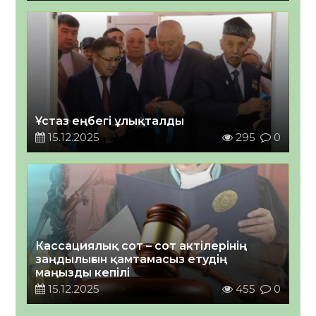
Ұстаз еңбегі ұлықталды
15.12.2025
295
0
Кассациялық сот – сот актілерінің
заңдылығын қамтамасыз етудің
маңызды кепілі
15.12.2025
455
0