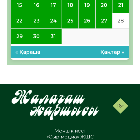
15
16
17
18
19
20
21
22
23
24
25
26
27
28
29
30
31
« Қараша
Қаңтар »
16+
Меншік иесі:
«Сыр медиа» ЖШС