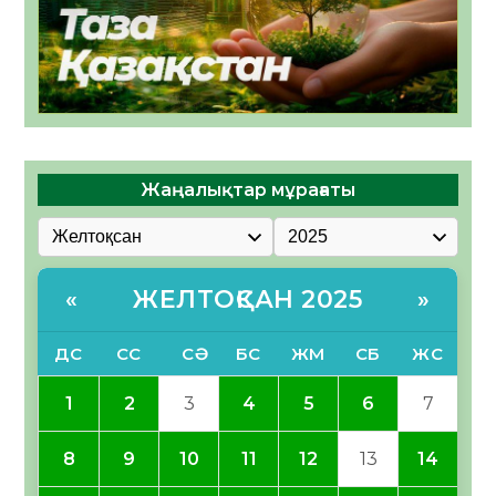
Жаңалықтар мұрағаты
ЖЕЛТОҚСАН 2025
«
»
ДС
СС
СӘ
БС
ЖМ
СБ
ЖС
1
2
3
4
5
6
7
8
9
10
11
12
13
14