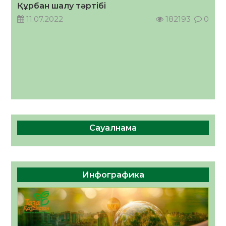
Құрбан шалу тәртібі
04.08.2026
44
0
11.07.2022
182193
0
Сауалнама
Инфографика