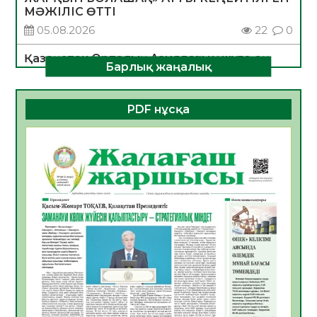
МӘЖІЛІС ӨТТІ
05.08.2026
22
0
Қазақстан Орталық Азиядағы көшуге ең
Барлық жаңалық
қолайлы ел атанды
05.08.2026
26
0
PDF нұсқа
Өрт қауіпсіздігі талаптарын сақтау – әр
азаматтың міндеті
05.08.2026
26
0
Руслан Рүстемұлы облыс әкімінің
кеңесшісі болып тағайындалды
05.08.2026
22
0
Цифрландыру саласын дамыту аясында
салынатын жаңа орталықтың жобасы
талқыланды
05.08.2026
21
0
Алғашқы цифрлық жасанды интеллект