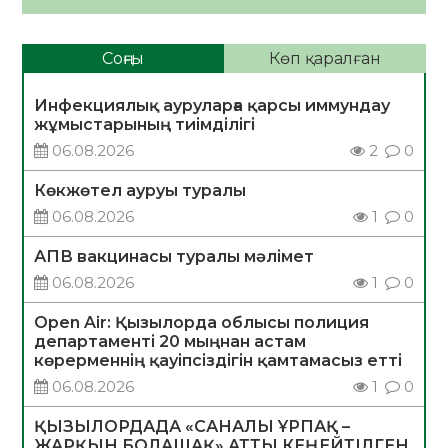
Соңғы
Көп қаралған
Инфекциялық ауруларға қарсы иммундау
жұмыстарының тиімділігі
06.08.2026
2
0
Көкжөтел ауруы туралы
06.08.2026
1
0
АПВ вакцинасы туралы мәлімет
06.08.2026
1
0
Open Air: Қызылорда облысы полиция
департаменті 20 мыңнан астам
көрерменнің қауіпсіздігін қамтамасыз етті
06.08.2026
1
0
ҚЫЗЫЛОРДАДА «САНАЛЫ ҰРПАҚ –
ЖАРҚЫН БОЛАШАҚ» АТТЫ КЕҢЕЙТІЛГЕН