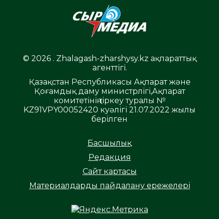
© 2026 . Zhalagash-zharshysy.kz ақпараттық
агенттігі.
Қазақстан Республикасы Ақпарат және
Қоғамдық даму министрлігі,Ақпарат
комитетінің тіркеу туралы №
KZ91VPY00052420 куәлігі 21.07.2022 жылы
берілген
Басшылық
Редакция
Сайт картасы
Материалдарды пайдалану ережелері