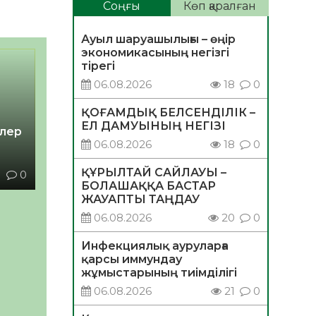
Соңғы
Көп қаралған
Ауыл шаруашылығы – өңір
экономикасының негізгі
тірегі
06.08.2026
18
0
ҚОҒАМДЫҚ БЕЛСЕНДІЛІК –
ЕЛ ДАМУЫНЫҢ НЕГІЗІ
лер
06.08.2026
18
0
ҚҰРЫЛТАЙ САЙЛАУЫ –
1
0
БОЛАШАҚҚА БАСТАР
ЖАУАПТЫ ТАҢДАУ
06.08.2026
20
0
Инфекциялық ауруларға
қарсы иммундау
жұмыстарының тиімділігі
06.08.2026
21
0