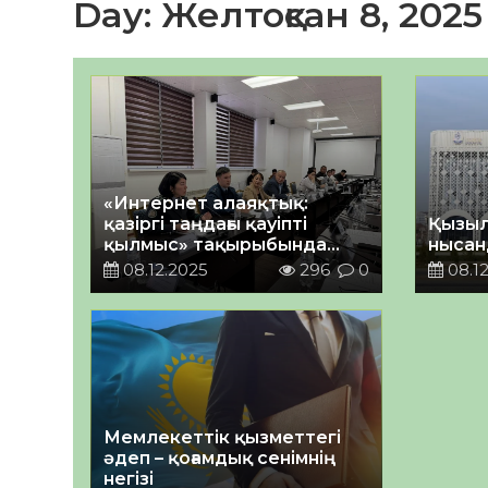
Day:
Желтоқсан 8, 2025
«Интернет алаяқтық:
қазіргі таңдағы қауіпті
Қызыл
қылмыс» тақырыбында
нысан
дөңгелек үстел өтті
08.12.2025
296
0
08.12
Мемлекеттік қызметтегі
әдеп – қоғамдық сенімнің
негізі