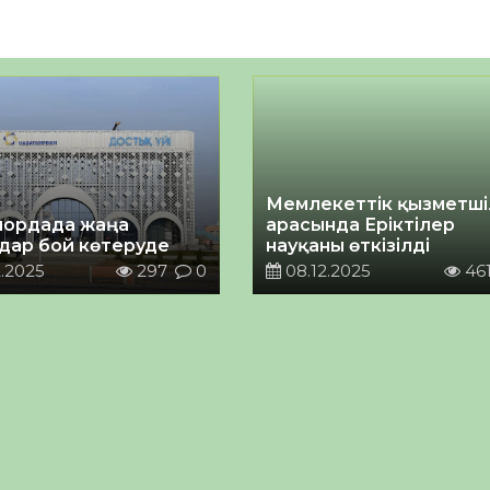
Мемлекеттік қызметші
ордада жаңа
арасында Еріктілер
дар бой көтеруде
науқаны өткізілді
.2025
297
0
08.12.2025
46