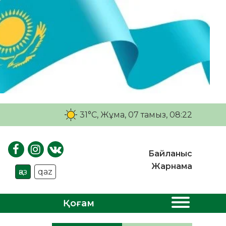
31°C
, Жұма, 07 тамыз, 08:22
Байланыс
Жарнама
қаз
qaz
Қоғам