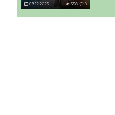
08.12.2025
358
0