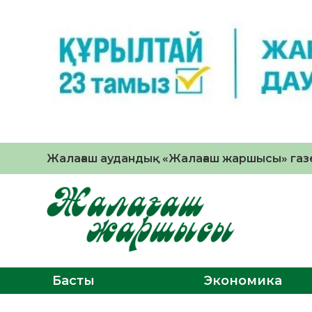
Жалағаш аудандық «Жалағаш жаршысы» газе
Басты
Экономика