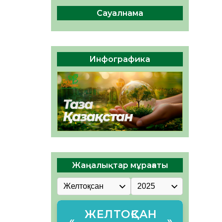
ы жаңа Құрылтай үшін дауыс
беруге дайын
Сауалнама
05.08.2026
32
0
ӘРБІР ДАУЫС – ҚОҒАМ
ДАМУЫНА ҚОСЫЛҒАН
Инфографика
ҮЛЕС
05.08.2026
39
0
Жаңалықтар мұрағаты
ЖЕЛТОҚСАН
«
»