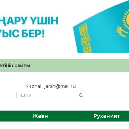
тінің сайты
zhal_jarsh@mail.ru
Жаһан
Руханият