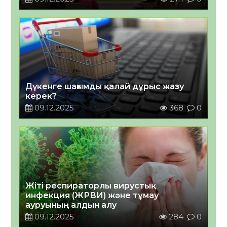
Дүкенге шағымды қалай дұрыс жазу
керек?
09.12.2025
368
0
Жіті респираторлы вирустық
инфекция (ЖРВИ) және тұмау
ауруының алдын алу
09.12.2025
284
0