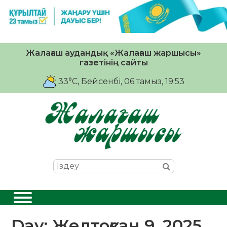
Жалағаш аудандық «Жалағаш жаршысы»
газетінің сайты
33°C
, Бейсенбі, 06 тамыз, 19:53
Day:
Желтоқсан 9, 2025