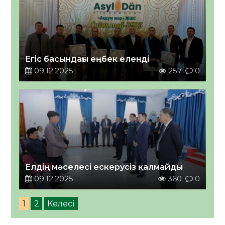
Егіс басындағы еңбек еленді
09.12.2025
257
0
Елдің мәселесі ескерусіз қалмайды
09.12.2025
360
0
1
2
Келесі