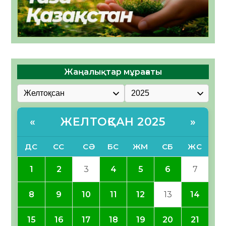
Жаңалықтар мұрағаты
ЖЕЛТОҚСАН 2025
«
»
ДС
СС
СӘ
БС
ЖМ
СБ
ЖС
1
2
3
4
5
6
7
8
9
10
11
12
13
14
15
16
17
18
19
20
21