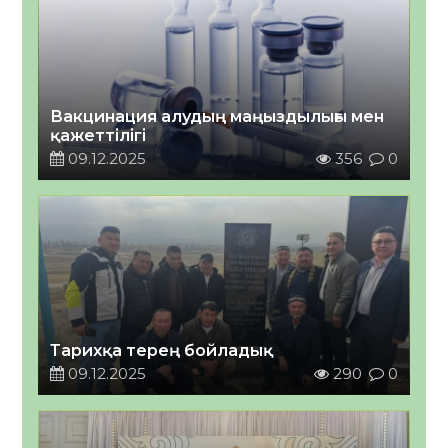
Вакцинация алудың маңыздылығы мен
қажеттілігі￼
09.12.2025
356
0
Тарихқа терең бойладық
09.12.2025
290
0