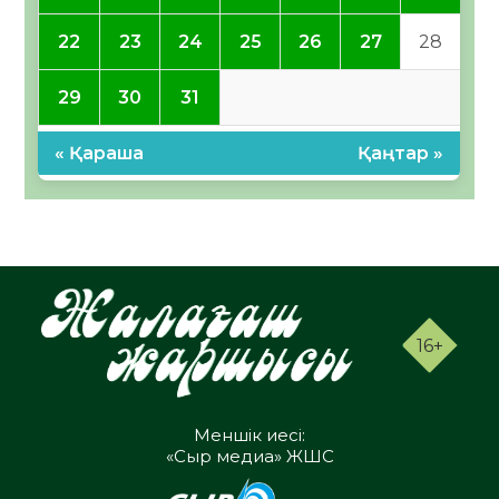
22
23
24
25
26
27
28
29
30
31
« Қараша
Қаңтар »
16+
Меншік иесі:
«Сыр медиа» ЖШС