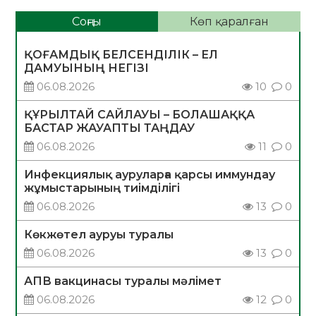
Соңғы
Көп қаралған
ҚОҒАМДЫҚ БЕЛСЕНДІЛІК – ЕЛ
ДАМУЫНЫҢ НЕГІЗІ
06.08.2026
10
0
ҚҰРЫЛТАЙ САЙЛАУЫ – БОЛАШАҚҚА
БАСТАР ЖАУАПТЫ ТАҢДАУ
06.08.2026
11
0
Инфекциялық ауруларға қарсы иммундау
жұмыстарының тиімділігі
06.08.2026
13
0
Көкжөтел ауруы туралы
06.08.2026
13
0
АПВ вакцинасы туралы мәлімет
06.08.2026
12
0