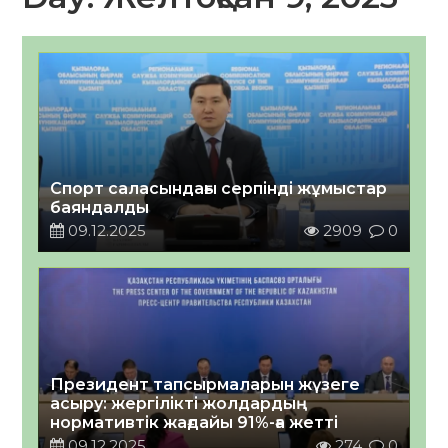
Спорт саласындағы серпінді жұмыстар
баяндалды
09.12.2025
2909
0
Президент тапсырмаларын жүзеге
асыру: жергілікті жолдардың
нормативтік жағдайы 91%-ға жетті
09.12.2025
274
0