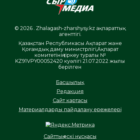
© 2026 . Zhalagash-zharshysy.kz ақпараттық
агенттігі.
Қазақстан Республикасы Ақпарат және
Қоғамдық даму министрлігі,Ақпарат
комитетінің тіркеу туралы №
KZ91VPY00052420 куәлігі 21.07.2022 жылы
берілген
Басшылық
Редакция
Сайт картасы
Материалдарды пайдалану ережелері
Сайттың ескі нұсқасы