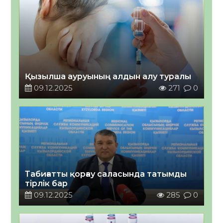
Қызылша ауруының алдын алу туралы
09.12.2025
271
0
Табиғатты қорғау саласында татымды
тірлік бар
09.12.2025
285
0