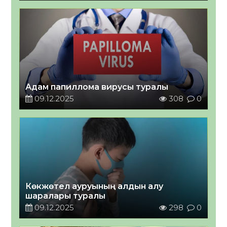
Адам папиллома вирусы туралы
09.12.2025
308
0
Көкжөтел ауруының алдын алу
шаралары туралы
09.12.2025
298
0