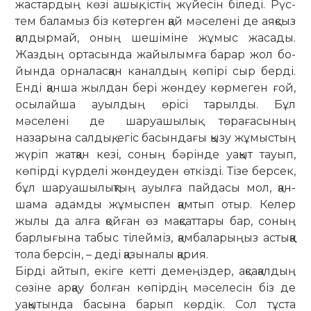
жастардың көзі ашық, істің жүйесін біледі. Рүс­
тем баламыз біз көтерген қай мәсе­лені де аяқсыз
қалдырмай, оның ше­­шіміне жұмыс жасады.
Жаздың ор­та­сында жайылымға барар жол бо­
йын­да орналасқан каналдың көпірі сыр берді.
Енді қанша жылдан бері жөн­деу көрмеген ғой,
осылайша ауыл­дың өрісі тарылды. Бұл
мәселені де ша­руашылық төрағасының
назарына салдық, егіс басындағы қызу жұ­мыс­тың
жүріп жатқан кезі, соның бә­рінде уақыт тауып,
көпірді күрделі жөн­деуден өткізді. Тізе берсек,
бұл ша­руа­шылықтың ауылға пайдасы мол, қан­
шама адамды жұмыспен қамтып отыр. Келер
жылы да алға қойған өз мақ­сат­тары бар, соның
барлығына табыс ті­лей­міз, қамбаларыңыз астыққа
тола берсін, – деді қазыналы қария.
Бірді айтып, екіге кетті демеңіздер, ақсақалдың
сөзіне арқау болған көпір­дің мәселесін біз де
уақытында басына барып көрдік. Сол тұста