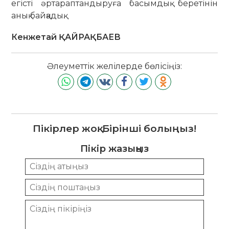
егісті әр­тарап­тандыруға басымдық беретінін
анық бай­қадық.
Кенжетай ҚАЙРАҚБАЕВ
Әлеуметтік желілерде бөлісіңіз:
Пікірлер жоқ. Бірінші болыңыз!
Пікір жазыңыз