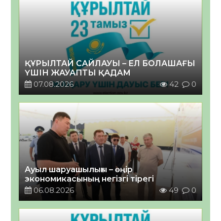
ҚҰРЫЛТАЙ САЙЛАУЫ – ЕЛ БОЛАШАҒЫ
ҮШІН ЖАУАПТЫ ҚАДАМ
07.08.2026
42
0
Ауыл шаруашылығы – өңір
экономикасының негізгі тірегі
06.08.2026
49
0