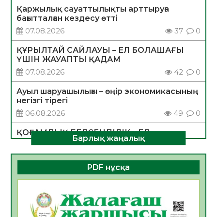
Қаржылық сауаттылықты арттыруға
бағытталған кездесу өтті
07.08.2026
37
0
ҚҰРЫЛТАЙ САЙЛАУЫ – ЕЛ БОЛАШАҒЫ
ҮШІН ЖАУАПТЫ ҚАДАМ
07.08.2026
42
0
Ауыл шаруашылығы – өңір экономикасының
негізгі тірегі
06.08.2026
49
0
ҚОҒАМДЫҚ БЕЛСЕНДІЛІК – ЕЛ
Барлық жаңалық
ДАМУЫНЫҢ НЕГІЗІ
06.08.2026
47
0
PDF нұсқа
ҚҰРЫЛТАЙ САЙЛАУЫ – БОЛАШАҚҚА
БАСТАР ЖАУАПТЫ ТАҢДАУ
06.08.2026
49
0
Инфекциялық ауруларға қарсы иммундау