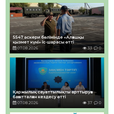
5547 әскери бөлімінде «Алғашқы
қызмет күні» іс-шарасы өтті
07.08.2026
33
0
Қаржылық сауаттылықты арттыруға
бағытталған кездесу өтті
07.08.2026
37
0