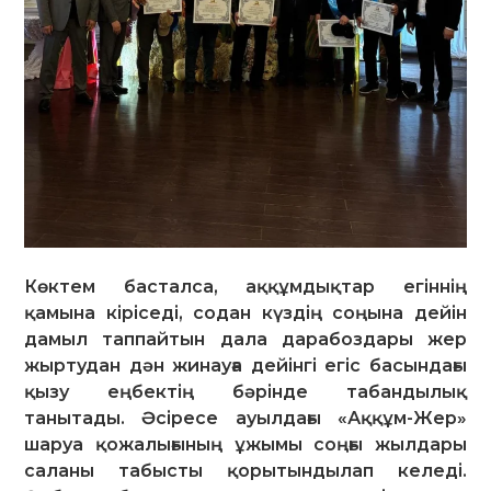
Көктем басталса, аққұмдықтар егіннің
қамына кіріседі, содан күздің соңына дейін
дамыл таппайтын дала дарабоздары жер
жыртудан дән жинауға дейінгі егіс басындағы
қызу еңбектің бәрінде табандылық
танытады. Әсіресе ауылдағы «Аққұм-Жер»
шаруа қожалығының ұжымы соңғы жылдары
саланы табысты қорытындылап келеді.