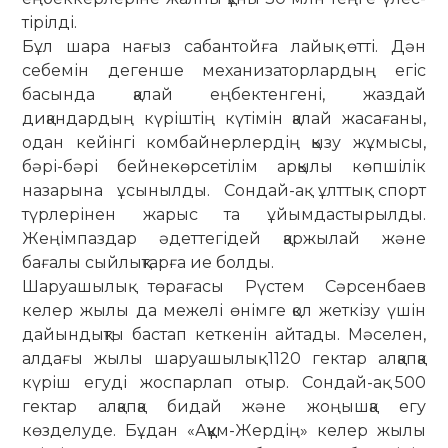
тірілді.
Бұл шара нағыз сабантойға лайық өтті. Дән
себемін дегенше механи­затор­лардың егіс
басында қалай ең­бек­тенгені, жаздай
диқандардың кү­ріш­­тің күтімін қалай жасағаны,
одан кейінгі комбайнерлердің қызу жұмысы,
бәрі-бәрі бейнекөрсетілім арқылы көп­шілік
назарына ұсынылды. Сондай-ақ ұлттық спорт
түрлерінен жарыс та ұйымдастырылды.
Жеңімпаздар әдет­те­гідей қаржылай және
бағалы сый­лық­тарға ие болды.
Шаруашылық төрағасы Рүстем Сәр­­­сенбаев
келер жылы да межелі өнім­ге қол жеткізу үшін
дайындықты бас­­тап кеткенін айтады. Мәселен,
ал­дағы жылы шаруашылық 1120 гек­тар алқапқа
күріш егуді жоспарлап отыр. Сондай-ақ 500
гектар алқапқа би­дай және жоңышқа егу
көзделуде. Бұдан «Аққұм-Жердің» келер жылы