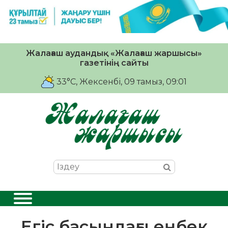
Жалағаш аудандық «Жалағаш жаршысы»
газетінің сайты
33°C
, Жексенбі, 09 тамыз, 09:01
Егіс басындағы еңбек