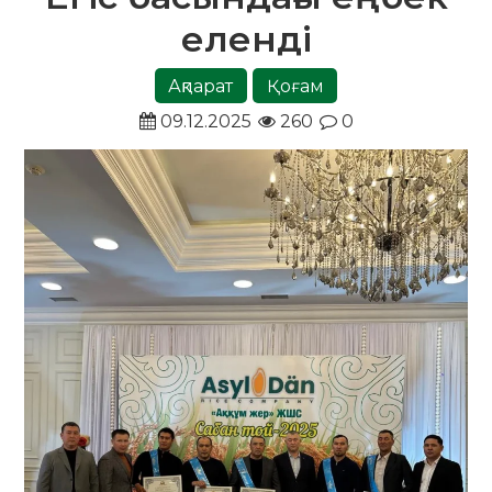
еленді
Ақпарат
Қоғам
09.12.2025
260
0