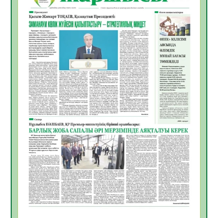
жұмыстарының тиімділігі
06.08.2026
51
0
Көкжөтел ауруы туралы
06.08.2026
49
0
АПВ вакцинасы туралы мәлімет
06.08.2026
47
0
Open Air: Қызылорда облысы полиция
департаменті 20 мыңнан астам
көрерменнің қауіпсіздігін қамтамасыз етті
06.08.2026
60
0
ҚЫЗЫЛОРДАДА «САНАЛЫ ҰРПАҚ –
ЖАРҚЫН БОЛАШАҚ» АТТЫ КЕҢЕЙТІЛГЕН
МӘЖІЛІС ӨТТІ
05.08.2026
61
0
Қазақстан Орталық Азиядағы көшуге ең
қолайлы ел атанды