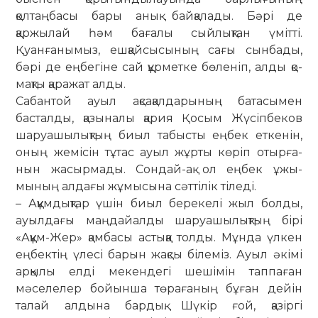
қолтаңбасы бары анық бай­қа­лады. Бәрі де
қаржылай һәм бағалы сыйлықтан үмітті.
Қуанғанымыз, еш­қай­­сы­сының сағы сынбады,
бәрі де ең­бегіне сай құрметке бөленіп, алды қо­
мақ­ты қаражат алды.
Сабантой ауыл ақсақалдарының ба­тасымен
басталды, қазыналы қария Қосым Жүсіпбеков
шаруашылықтың биыл табысты еңбек еткенін,
оның же­мі­сін тұтас ауыл жұрты көріп отыр­ға­
нын жасырмады. Сондай-ақ ол еңбек ұжы­­
мының алдағы жұмысына сәттілік тіледі.
– Аққұмдықтар үшін биыл берекелі жыл болды,
ауылдағы маңдайалды ша­­­руа­шылықтың бірі
«Аққұм-Жер» қам­­­басы астыққа толды. Мұнда үлкен
еңбек­тің үлесі барын жақсы білеміз. Ауыл әкімі
арқылы елді мекендегі ше­ші­мін таппаған
мәселелер бойынша төра­ғаның бұған дейін
талай алдына бардық. Шүкір ғой, қазіргі