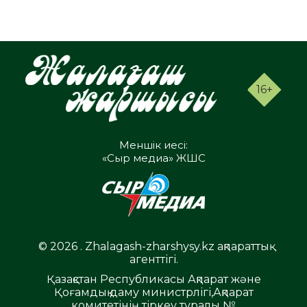
16+
Меншік иесі:
«Сыр медиа» ЖШС
© 2026 . Zhalagash-zharshysy.kz ақпараттық
агенттігі.
Қазақстан Республикасы Ақпарат және
Қоғамдық даму министрлігі,Ақпарат
комитетінің тіркеу туралы №