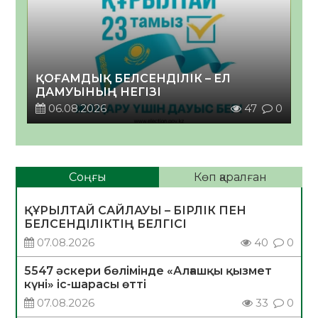
ҚОҒАМДЫҚ БЕЛСЕНДІЛІК – ЕЛ
ДАМУЫНЫҢ НЕГІЗІ
06.08.2026
47
0
Соңғы
Көп қаралған
ҚҰРЫЛТАЙ САЙЛАУЫ – БІРЛІК ПЕН
БЕЛСЕНДІЛІКТІҢ БЕЛГІСІ
07.08.2026
40
0
5547 әскери бөлімінде «Алғашқы қызмет
күні» іс-шарасы өтті
07.08.2026
33
0