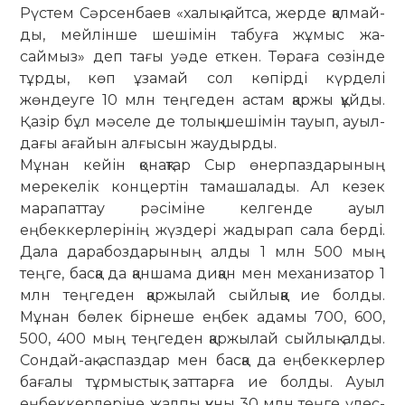
Рүстем Сәр­сенбаев «халық айтса, жерде қал­май­
ды, мейлінше шешімін табуға жұ­мыс жа­­
саймыз» деп тағы уәде еткен. Тө­раға сө­зінде
тұрды, көп ұзамай сол көпірді күрделі
жөндеуге 10 млн тең­ге­ден ас­там қаржы құйды.
Қазір бұл мә­се­ле де толық шешімін тауып, ауыл­
да­ғы ағайын алғысын жаудырды.
Мұнан кейін қонақтар Сыр өнер­паз­дарының
мерекелік концертін тама­шалады. Ал кезек
марапаттау рәсіміне кел­генде ауыл
еңбеккерлерінің жүз­дері жадырап сала берді.
Дала дара­боз­да­рының алды 1 млн 500 мың
теңге, басқа да қаншама диқан мен ме­ха­ни­затор 1
млн теңгеден ­қаржы­лай сый­­лыққа ие болды.
Мұнан бө­лек бірнеше еңбек адамы 700, 600,
500, 400 мың теңгеден қаржылай сый­лық ал­ды.
Сондай-ақ аспаздар мен бас­қа да ең­бек­керлер
бағалы тұр­мыс­тық зат­тарға ие болды. Ауыл
еңбек­кер­­леріне жал­пы құны 30 млн теңге үлес­