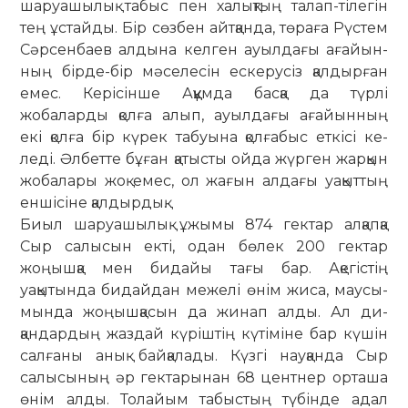
шаруашылық табыс пен ха­­­лықтың талап-тілегін
тең ұстайды. Бір сөзбен айтқанда, төраға Рүстем
Сәр­­­сенбаев алдына келген ауылдағы ағайын­
ның бірде-бір мәселесін еске­русіз қалдырған
емес. Керісінше Ақ­құм­да басқа да түрлі
жобаларды қолға алып, ауылдағы ағайынның
екі қолға бір күрек табуына қолғабыс еткісі ке­
леді. Әлбетте бұған қатысты ойда жүр­ген жарқын
жобалары жоқ емес, ол жағын алдағы уақыттың
еншісіне қал­дыр­­дық.
Биыл шаруашылық ұжымы 874 гек­тар алқапқа
Сыр салысын екті, одан бөлек 200 гектар
жоңышқа мен би­дайы тағы бар. Ақегістің
уақытында би­­дайдан межелі өнім жиса, мау­сы­
мында жоңышқасын да жинап алды. Ал ди­
қандардың жаздай күріш­тің күтіміне бар күшін
салғаны анық бай­қалады. Күзгі науқанда Сыр
салы­сының әр гектарынан 68 центнер орта­ша
өнім алды. Толайым табыстың тү­бінде адал