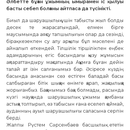
Әлбетте бұған ұжымның ымырамен іс қылуы
басты себеп болғаны айтпаса да түсінікті.
Биыл да шаруашылық үшін табысты жыл болды
десек те жарасатындай, елмен бірге
маусымында аяқсу тап­шы­лығын олар да сезінді,
бірақ кезекпен су алу арқылы бұл мәселені де
айна­лып өткендей. Тілшілік тіршілікпен ең­­бек
адамдарының егіс басындағы қы­­­зу жұмысын
ақпараттандыру мақса­тын­да Аққұмға бұған дейін
талай ат ізін салғанымыз бар. Әсіресе күздің
басында анасынан сөз естіген баладай басы
салбыраған бітік шыққан өнімге қарап, жақсылыққа
жорығанбыз. Бақ­қа­­нымыз бақа болмады, расында
күзгі науқанда шаруашылық ұжымы қам­баны
астыққа толтырып, өз табысын ға­на еселеп қоймай,
ауданның ауыл ша­руашылығы саласына серпін
берді.
Жалпы Рүстем Сәрсенбаев басшы­лық ететін