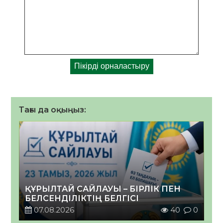
Тағы да оқыңыз:
ҚҰРЫЛТАЙ САЙЛАУЫ – БІРЛІК ПЕН
БЕЛСЕНДІЛІКТІҢ БЕЛГІСІ
07.08.2026
40
0