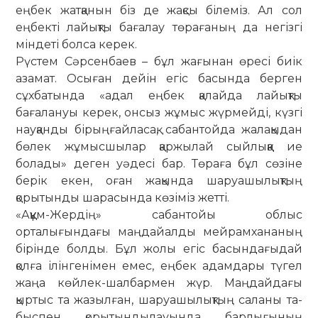
еңбек жатқанын біз де жақ­сы бі­ле­міз. Ал сол
еңбекті лайықты баға­лау тө­рағаның да негізгі
міндеті бол­са ке­рек.
Рүстем Сәрсенбаев – бұл жағынан өресі биік
азамат. Осыған дейін егіс ба­сында берген
сұхбатында «адал еңбек қалайда лайықты
бағалануы керек, он­сыз жұмыс жүрмейді, күзгі
науқанды бірыңғайласақ, сабантойда жалақыдан
бөлек жұмысшылар қаржылай сыйлық­қа ие
болады» деген уәдесі бар. Тө­ра­ға бұл сөзіне
берік екен, оған жа­қын­­­да шаруашылықтың
қорытынды ша­­ра­сында көзіміз жетті.
«Аққұм-Жердің» сабантойы облыс
орталығындағы маңдайалды мейрам­хананың
бірінде болды. Бұл жолы егіс басындағыдай
қолға ілінгенімен емес, еңбек адамдары түгел
жаңа көй­лек-шал­бармен жүр. Маңдайдағы
қыртыс та жазылған, шаруашылықтың саланы та­­
быспен қорытындылауында бар­лы­ғының