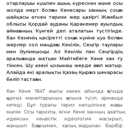
отарлаушы күшпен ашық күрескен және осы
жолда мерт болған Кенесары ханның соңғы
шайқасы өткен тарихи жер қазіргі Жамбыл
облысы Қордай ауданы Қаракемер ауылдық
аймағының Күнгей деп аталатын түстігінде.
Хан Кененің қасіретті соңғы күніне куә болған
жерлер сол маңдағы Кекілік, Сеңгір таулары
мен Әулиешоқы. Ал Кекілік пен Сеңгірдің
аралығында жатқан Майтөбеге Кене хан ту
тіккен. Шу өзені қозыкөш жерде ағып жатыр.
Алайда екі аралықты Қазақ-Қырғыз шекарасы
бөліп тастаған.
Хан Кене 1847 жылы көкек айында қапыда
қырғыз манаптарының қолына түсіп, арманда
кетеді. Бұл туралы тарих көпшілікке жақсы
мәлім. Осы тарихты, яғни Кене ханның азаттық
идеясын кеңестік идеология жасырып,
жаншып баққанымен, халық жадынан бәрі­бір