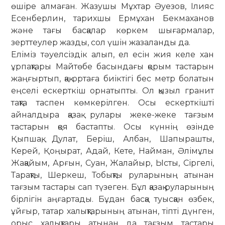
өшіре алмаған. Жазушы Мұхтар Әуезов, Ілияс
Есен­берлин, тарихшы Ермұхан Бекмаханов
және тағы бас­қа­лар көркем шығармалар,
зерттеулер жазды, сол үшін жа­заланды да.
Еліміз тәуелсіздік алып, ел есін жия келе хан
ұрпақтары Майтөбе басындағы қорым тастарын
жаң­ғыр­тып, қақ ортаға биіктігі бес метр болатын
еңселі ес­керткіш орнатыпты. Ол қызыл гранит
тақта таспен көм­­керілген. Осы ескерткішті
айналдыра қазақ рулары жеке-жеке тағзым
тастарын қоя бастапты. Осы күннің өзінде
Қыпшақ, Дулат, Беріш, Албан, Шапырашты,
Керей, Қоңырат, Адай, Кете, Найман, Әлімұлы
Жа­қайым, Арғын, Суан, Жалайыр, Ысты, Сіргелі,
Та­рақты, Шер­кеш, Тобықты руларының атынан
тағзым тастары сап түзеген. Бұл қазақ руларының
бірлігін аңғартады. Бұ­дан басқа туысқан өзбек,
ұйғыр, татар халықтарының аты­нан, тіпті дүнген,
орыс халықтары атынан да тағзым тастары