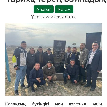
Ақпарат
Қоғам
09.12.2025
291
0
Қазақтың бүтіндігі мен азаттығы үшін