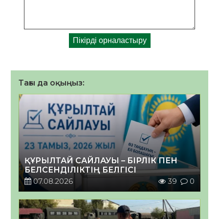
Тағы да оқыңыз:
ҚҰРЫЛТАЙ САЙЛАУЫ – БІРЛІК ПЕН
БЕЛСЕНДІЛІКТІҢ БЕЛГІСІ
07.08.2026
39
0