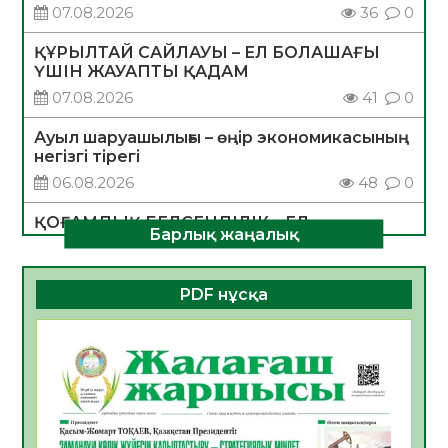
07.08.2026
36
0
ҚҰРЫЛТАЙ САЙЛАУЫ – ЕЛ БОЛАШАҒЫ
ҮШІН ЖАУАПТЫ ҚАДАМ
07.08.2026
41
0
Ауыл шаруашылығы – өңір экономикасының
негізгі тірегі
06.08.2026
48
0
ҚОҒАМДЫҚ БЕЛСЕНДІЛІК – ЕЛ
Барлық жаңалық
ДАМУЫНЫҢ НЕГІЗІ
06.08.2026
46
0
PDF нұсқа
ҚҰРЫЛТАЙ САЙЛАУЫ – БОЛАШАҚҚА
БАСТАР ЖАУАПТЫ ТАҢДАУ
06.08.2026
48
0
Инфекциялық ауруларға қарсы иммундау
жұмыстарының тиімділігі
06.08.2026
50
0