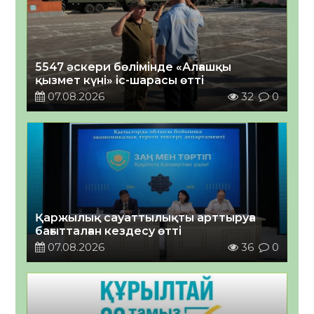
5547 әскери бөлімінде «Алғашқы
қызмет күні» іс-шарасы өтті
07.08.2026
32
0
Қаржылық сауаттылықты арттыруға
бағытталған кездесу өтті
07.08.2026
36
0