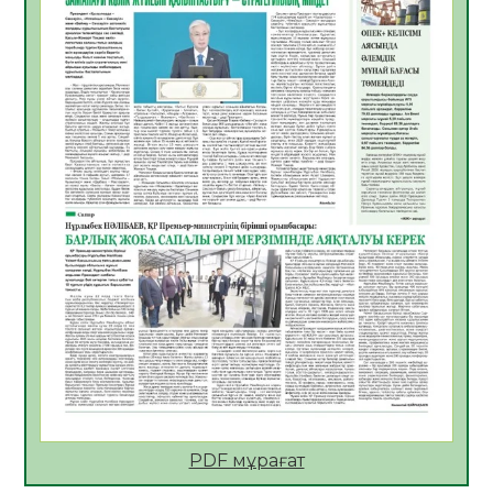
Көкжөтел ауруы туралы
06.08.2026
47
0
АПВ вакцинасы туралы мәлімет
06.08.2026
45
0
Open Air: Қызылорда облысы полиция
департаменті 20 мыңнан астам
көрерменнің қауіпсіздігін қамтамасыз етті
06.08.2026
59
0
ҚЫЗЫЛОРДАДА «САНАЛЫ ҰРПАҚ –
ЖАРҚЫН БОЛАШАҚ» АТТЫ КЕҢЕЙТІЛГЕН
МӘЖІЛІС ӨТТІ
05.08.2026
60
0
Қазақстан Орталық Азиядағы көшуге ең
қолайлы ел атанды
05.08.2026
58
0
PDF мұрағат