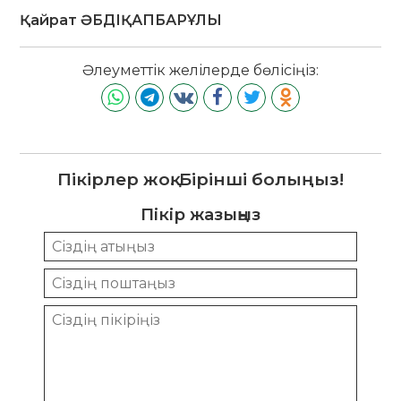
Қайрат ӘБДІҚАПБАРҰЛЫ
Әлеуметтік желілерде бөлісіңіз:
Пікірлер жоқ. Бірінші болыңыз!
Пікір жазыңыз