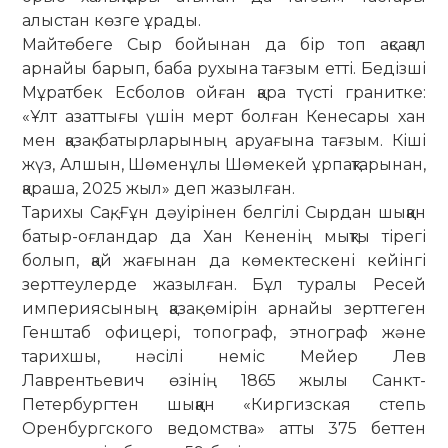
алыстан көзге ұрады.
Майтөбеге Сыр бойынан да бір топ ақсақал
арнайы барып, баба рухына тағзым етті. Бедізші
Мұратбек Есболов ойған қара түсті гранитке:
«Ұлт азаттығы үшін мерт болған Кенесары хан
мен қазақ батырларының аруағына тағзым. Кіші
жүз, Алшын, Шөменұлы Шөмекей ұрпақтарынан,
қараша, 2025 жыл» деп жазылған.
Тарихы Сақ, Ғұн дәуірінен белгілі Сырдан шыққан
батыр-оғландар да Хан Кененің мықты тірегі
болып, қай жағынан да көмектескені кейінгі
зерттеулерде жазылған. Бұл туралы Ресей
империясының қазақ өмірін арнайы зерттеген
Генштаб офицері, топограф, этнограф және
тарихшы, нәсілі неміс Мейер Лев
Лаврентьевич өзінің 1865 жылы Санкт-
Петербургтен шыққан «Киргизская степь
Оренбургского ведомства» атты 375 беттен