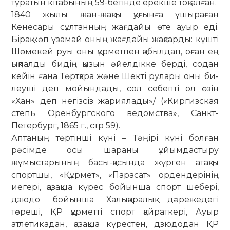
тұра­тын кітабының 59-бетінде ерекше тоқталған.
1840 жылы жан-жақты қуғынға ұшыраған
Кенесары сұлтанның жағдайы өте ауыр еді.
Бірақ көп ұзамай оның жағдайы жақсарды: күшті
Шөмекей руы оны құрметпен қабылдап, оған ең
ықпалды бидің қызын әйелдікке берді, содан
кейін ғана Төртқара және Шекті рулары оны би­
леуші деп мойындады, сол себепті ол өзін
«Хан» деп не­гізсіз жариялады»/ («Киргизская
степь Оренбургского ве­домства», Санкт-
Петербург, 1865 г., стр 59).
Аптаның төртінші күні – Тәңірі күні болған
рәсімде осы шараны ұйымдастыру
жұмыстарының басы-қа­сында жүрген атақты
спортшы, «Құрмет», «Парасат» ор­ден­де­рінің
иегері, қазақша күрес бойынша спорт шебері,
дзю­до бойынша Халықаралық дәрежедегі
төреші, ҚР құр­метті спорт қайраткері, Ауыр
атлетикадан, қазақша кү­рестен, дзюдодан ҚР