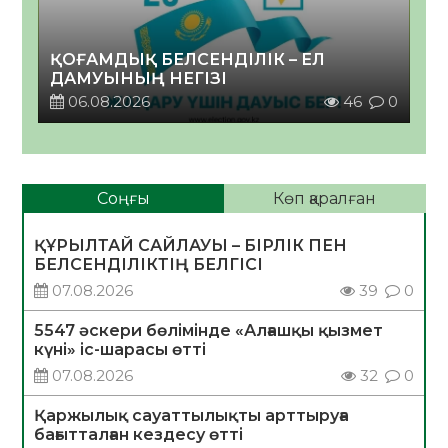
ҚОҒАМДЫҚ БЕЛСЕНДІЛІК – ЕЛ
ДАМУЫНЫҢ НЕГІЗІ
06.08.2026
46
0
Соңғы
Көп қаралған
ҚҰРЫЛТАЙ САЙЛАУЫ – БІРЛІК ПЕН
БЕЛСЕНДІЛІКТІҢ БЕЛГІСІ
07.08.2026
39
0
5547 әскери бөлімінде «Алғашқы қызмет
күні» іс-шарасы өтті
07.08.2026
32
0
Қаржылық сауаттылықты арттыруға
бағытталған кездесу өтті