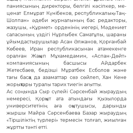
паниясының директоры, белгілі кәсіпкер, ме­
ценат Елмұрат Күнібеков, республикалық «Таң-
Шол­пан» әде­­би журналының бас редакторы,
жазушы, «Құр­мет» орденінің иегері, Мәдениет
саласының үздігі Нұр­лы­бек Саматұлы, шараны
ұйымдастырушылар Асан Әл­жанов, Қорғанбай
Көбеев, Иран республикасынан ата­мекенге
оралған Жақып Мұхамедамин, «Аспан-Дөйт»
ком­паниясының басшысы Айдарбек
Жетесбаев, бе­діз­ші Мұратбек Есболов және
тағы басқа да азаматтар сөз сөйлеп, Хан Кене
жорықтары туралы тарих тиегін ағыт­ты.
Ас соңында Сыр сүлейі Сәрсенбай жыраудың
не­ме­ре­сі, Қорқыт ата атындағы Қызылорда
универ­си­тетінің аға оқытушысы, дарынды
жыршы Майра Сәрсенбаева Ба­­зар жыраудың
«Тіршіліктің түрлері» термесін толғап, жиылған
жұртты тәнті етті.