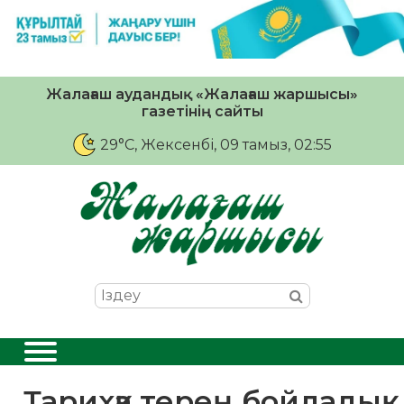
Жалағаш аудандық «Жалағаш жаршысы»
газетінің сайты
29°C
, Жексенбі, 09 тамыз, 02:55
Тарихқа терең бойладық