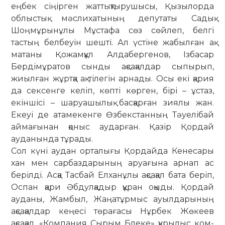
еңбек сіңірген жаттықтырушысы, Қы­зылорда
облыстық мәслихатының депутаты Са­дық
Шоңмұрынұлы Мұстафа сөз сөйлеп, белгі
тастың бел­беуін шешті. Ал үстіне жабылған ақ
матаны Қожамқұл Алдабергенов, Ізбасар
Бердімұратов сынды ақсақалдар сыпырып,
жиылған жұртқа ақ тілегін арнады. Осы екі қария
да сексенге келіп, көпті көрген, бірі – ұстаз,
екін­шісі – шаруашылық басқарған зиялы жан.
Екеуі де ата­ме­­кенге Өзбекстанның Тәуелібай
аймағынан қоныс ау­дарған. Қазір Қордай
ауданында тұрады.
Сол күні аудан орталығы Қордайда Кенесары
хан мен сарбаздарының аруағына арнап ас
берілді. Асқа Тасбай Елханұлы ақсақал бата беріп,
Оспан қари Әбдулқадыр құран оқыды. Қордай
ауданы, Жамбыл, Жа­ңатұрмыс ауылдарының
ақсақалдар кеңесі төрағасы Нұрбек Жө­кеев
ақсақал, «Компания Сырым Блеке» құ­рылыс ком­