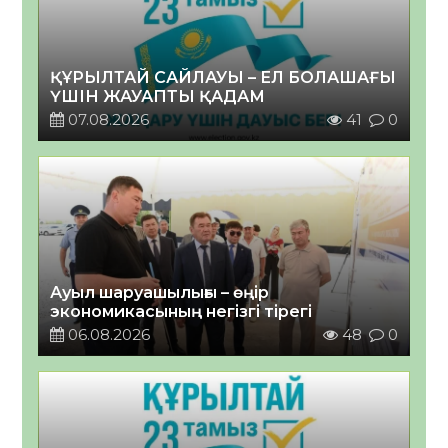
ҚҰРЫЛТАЙ САЙЛАУЫ – ЕЛ БОЛАШАҒЫ
ҮШІН ЖАУАПТЫ ҚАДАМ
07.08.2026
41
0
Ауыл шаруашылығы – өңір
экономикасының негізгі тірегі
06.08.2026
48
0