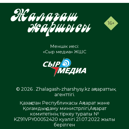
16+
Меншік иесі:
«Сыр медиа» ЖШС
© 2026 . Zhalagash-zharshysy.kz ақпараттық
агенттігі.
Қазақстан Республикасы Ақпарат және
Қоғамдық даму министрлігі,Ақпарат
комитетінің тіркеу туралы №
KZ91VPY00052420 куәлігі 21.07.2022 жылы
берілген