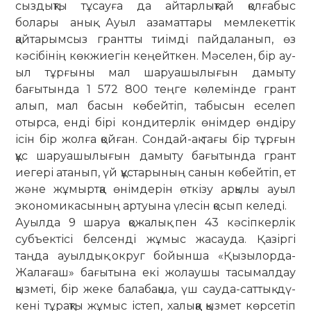
сыздықты тұсауға да айтар­лық­тай қолғабыс
болары анық. Ауыл аза­мат­тары мемлекеттік
қайтарымсыз грант­ты тиімді пайдаланып, өз
кәсібінің көк­­жиегін кеңейткен. Мәселен, бір ау­
ыл тұрғыны мал шаруашылығын да­­­мыту
бағытында 1 572 800 теңге кө­­ле­мінде грант
алып, мал басын кө­бей­тіп, табысын еселеп
отырса, енді бі­рі кондитерлік өнімдер өндіру
ісін бір жолға қойған. Сондай-ақ тағы бір тұр­ғын
құс шаруашылығын дамыту ба­ғытында грант
иегері атанып, үй құс­тарының санын көбейтіп, ет
және жұ­­­мыртқа өнімдерін өткізу арқылы ауыл
экономикасының артуына үлесін қо­сып ке­леді.
Ауылда 9 шаруа қожалық пен 43 кәсіпкерлік
субъектісі белсенді жұмыс жасауда. Қазіргі
таңда ауылдық округ бойынша «Қызылорда-
Жалағаш» бағытына екі жолаушы тасымалдау
қызметі, бір жеке балабақша, үш сау­да-саттық дү­
кені тұрақты жұмыс істеп, халыққа қыз­мет көрсетіп