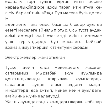
қорадағы төрт түлігін қырған иттің иесіне
наразылық білдірсе, қарсы тарап итін атуға ке­
лісім бермейтінін айтқан. Бұл мәселе бүгінде тек
М
әдениетте ғана емес, бас­қа да бірқатар ауылда
өзекті мәселеге ай­налып отыр. Осы тұста аудан
әкімі ертеңгі күні өзегімізді өкініш өртемес
үшін тұрғындарды бұл мәселеге бей­жай
қарамай, жауапкершілік таны­туы­н сұ­рады.
Электр желілері жаңартылған
Түске дейін елді мекендерге жа­са­ған
сапарымыз Мырзабай ахун ау­ы­­лында
қорытындыланды. Атқа­рыл­­ған жұмыстарды
саралаған аудан әкі­мі ал­дағы мақсат-
міндеттерді қоса қам­тып, мұнан кейін ауылдағы
аға­йын­ның үніне құлақ түрді.
Жалпы ауылда соңғы жылдары жарқын жобалар