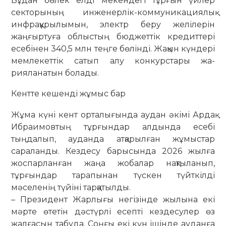
Бұдан бөлек елді мекендегі тұрғын үйлер
секторының инженерлік-ком­му­ни­кациялық
инфрақұрылымын, электр беру желілерін
жаңғыртуға об­лыс­­тың бюджеттік кредиттері
есебінен 340,5 млн теңге бөлінді. Жақын күндері
мем­­ле­кеттік сатып алу конкурстары жа­­
рияланатын болады.
Кентте кешенді жұмыс бар
Жұма күні кент орталығында аудан әкімі Ардақ
Ибраимовтың тұр­ғын­дар алдында есебі
тыңдалып, ауданда атқарылған жұмыстар
сараланды. Кез­десу бары­сында 2026 жылға
жос­пар­ланған жаңа жобалар нақ­тыланып,
тұрғындар тарапынан түскен түйткілді
мәселенің түйіні тарқатылды.
– Президент Жарлығы негізінде жылына екі
мәрте өтетін дәстүрлі есеп­ті кездесулер өз
жалғасын табу­да. Соңғы екі күн ішінде ауданға