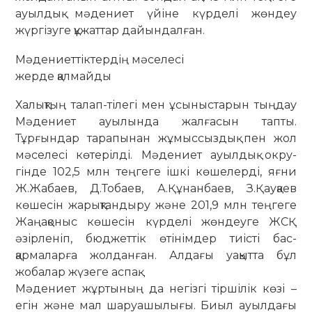
ауылдық мәдениет үйіне күр­делі жөн­­деу
жүргізуге құжаттар дайын­дал­ған.
Мәдениеттіктердің мәселесі
жерде қалмайды
Халықтың талап-тілегі мен ұсыныс­тарын тыңдау
Мәдениет ауылында жалғасын тапты.
Тұрғындар тара­пы­нан жұмыссыздық пен жол
мәселесі көтерілді. Мәдениет ауылдық окру­
гінде 102,5 млн теңгеге ішкі ­көше­лерді, яғни
Ж.Жабаев, Д.Тобаев, А.Құ­нан­баев, З.Қауқаев
көшесін жа­рық­­тан­дыру және 201,9 млн теңгеге
Жа­ңа­қоныс көшесін күрделі жөндеуге ЖСҚ
әзірленіп, бюджеттік өтінімдер тиісті бас­
қармаларға жолданған. Ал­да­ғы уақытта бұл
жобалар жүзеге ас­пақ.
Мәдениет жұртының да негізгі тіршілік көзі –
егін және мал шаруа­шы­лығы. Биыл ауылдағы