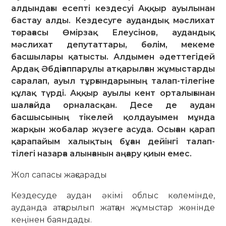
алдындағы есепті кездесуі Аққыр ауылынан
бастау алды. Кездесуге аудандық мәслихат
төрағасы Өмірзақ Елеусінов, аудандық
мәслихат депутаттары, бөлім, мекеме
басшылары қатысты. Алдымен әдеттегідей
Ардақ Әбдіғаппарұлы атқарылған жұмыстарды
саралап, ауыл тұрғындарының талап-тілегіне
құлақ түрді. Аққыр ауылы кент орталығынан
шалғайда орналасқан. Десе де аудан
басшысының тікелей қолдауымен мұнда
жарқын жобалар жүзеге асуда. Осыған қарап
қарапайым халықтың бұған дейінгі талап-
тілегі назарға алынғанын аңғару қиын емес.
Жол сапасы жақсарады
Кездесуде аудан әкімі облыс көле­мін­де,
ауданда атқарылып жатқан жұ­мыстар жөнінде
кеңінен баяндады.