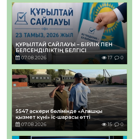
ҚҰРЫЛТАЙ САЙЛАУЫ – БІРЛІК ПЕН
БЕЛСЕНДІЛІКТІҢ БЕЛГІСІ
07.08.2026
17
0
5547 әскери бөлімінде «Алғашқы
қызмет күні» іс-шарасы өтті
07.08.2026
15
0