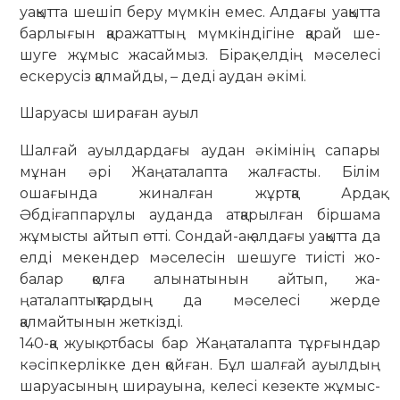
уақытта шешіп бе­ру мүмкін емес. Алдағы уақытта
бар­лы­ғын қаражаттың мүмкіндігіне қа­рай ше­
шуге жұмыс жасаймыз. Бірақ ел­дің мә­селесі
ескерусіз қалмайды, – деді аудан әкімі.
Шаруасы шираған ауыл
Шалғай ауылдардағы аудан әкі­мі­нің сапары
мұнан әрі Жаңаталапта жалғасты. Білім
ошағында жиналған жұртқа Ардақ
Әбдіғаппарұлы ауданда атқарылған біршама
жұмысты айтып өтті. Сондай-ақ алдағы уақытта да
елді мекендер мәселесін шешуге тиісті жо­
балар қолға алынатынын ай­тып, жа­
ңаталаптықтардың да мәсе­лесі жер­­­де
қалмайтынын жеткізді.
140-қа жуық отбасы бар Жаңа­та­лап­та тұрғындар
кәсіпкерлікке ден қойған. Бұл шалғай ауылдың
ша­руа­сының ширауына, келесі кезек­те жұ­мыс­