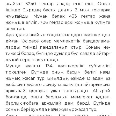
ағайын 3240 гек­тар алқапқа егін екті. Оның
ішінде Сырдың басты дақылы 2 мың гектарға
жуықтайды. Мұнан бөлек 433 гектар жаңа
жоңышқа егіліп, 706 гектар ескі жоңышқа күтімге
алынған.
Ауылдағы ағайын соңғы жылдары кәсіпке ден
қойған. Әсіресе олар мем­лекеттік бағдар­ла­ма­
лар­ды тиімді пай­даланып отыр. Со­ның нә­­
тижесі болар, бүгінде ауылда бұл са­лада айтар­
лық­тай серпін қа­лып­тас­қан.
Мұнда жалпы 134 кәсіпкерлік су­бъек­тісі
тіркелген. Бүгінде оның ба­сым бөлігі нақты
жұмыс жасап тұр. Биылдың өзінде 13 адам өз
жо­ба­сын жүзеге асыру мақсатында қайта­рымсыз
қаржылай қолдауға құжат тап­сырады. Абырой
болғанда, оның бар­лығын мемлекет қолдап,
барлық жобаға қаржылай дем берді. Бүгінде
соның бәрі ауылда нақты жұмыс жа­сап тұр.
Ауыл жастарының бос уақытын тиімді