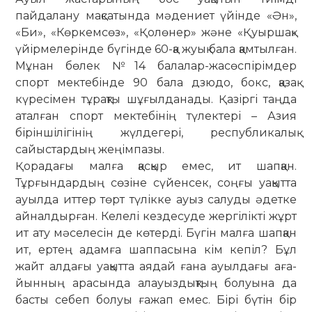
пайдалану мақсатында мәде­ниет үйінде «Ән»,
«Би», «Көр­кем­сөз», «Қолөнер» және «Қуыр­шақ»
үйір­ме­лерінде бүгінде 60-қа жуық бала қам­тылған.
Мұнан бөлек №14 балалар-жас­өспірімдер
спорт мектебінде 90 ба­ла дзюдо, бокс, қазақ
күресімен тұ­рақ­ты шұғылданады. Қазіргі таңда
атал­­ған спорт мектебінің түлектері – Азия
біріншілігінің жүлдегері, респуб­ли­ка­лық
сайыстардың жеңімпазы.
Қорадағы малға қасқыр емес, ит шапқан.
Тұрғындардың сөзіне сүйенсек, соң­ғы уақытта
ауылда ит­тер төрт тү­­­лікке ауыз салуды әдетке
айнал­дырған. Келелі кездесуде жергілікті жұрт
ит ату мәселесін де көтер­­ді. Бү­гін малға шапқан
ит, ертең адамға шап­пасына кім кепіл? Бұл
жайт алдағы уақытта аядай ғана ауылдағы аға­
йын­­ның арасында алауыз­дықтың бо­луына да
басты себеп болуы ғажап емес. Бірі бүтін бір