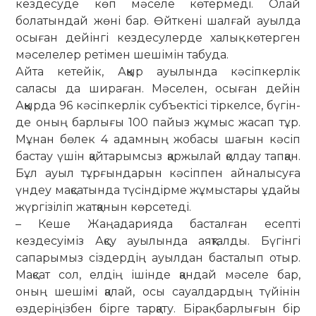
кездесуде көп мәселе көтермеді. Олай
болатындай жөні бар. Өйткені шалғай ауылда
осыған дейінгі кездесулерде ха­лық көтерген
мәселелер ретімен ше­шімін табуда.
Айта кетейік, Аққыр ауылында кә­сіп­­кер­лік
саласы да шираған. Мәсе­лен, осы­ған дейін
Аққырда 96 кә­сіп­кер­лік субъектісі тіркелсе, бүгін­
де оның бар­­лығы 100 пайыз жұмыс жасап тұр.
Мұ­нан бөлек 4 адамның жобасы ша­ғын кәсіп
бастау үшін қайтарымсыз қар­жы­лай қолдау тапқан.
Бұл ауыл тұр­ғын­дарын кәсіппен айналысуға
үндеу мақ­сатында түсіндірме жұмыстары ұда­­йы
жүргізіліп жатқанын ­көрсе­те­ді.
– Кеше Жаңадарияда басталған есепті
кездесуіміз Ақсу ауылында аяқ­тал­ды. Бүгінгі
сапарымыз сіздердің ауыл­дан басталып отыр.
Мақсат сол, елдің ішінде қандай мәселе бар,
оның шешімі қалай, осы сауалдардың тү­йінін
өздеріңізбен бірге тарқату. Бі­рақ барлығын бір