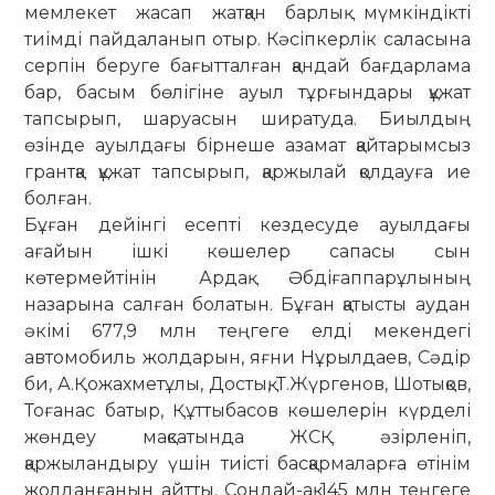
мемлекет жасап жатқан барлық мүмкіндікті
тиімді пайдаланып отыр. Кә­сіпкерлік саласына
серпін беруге ба­ғытталған қандай бағдарлама
бар, басым бөлігіне ауыл тұрғындары құ­жат
тапсырып, шаруасын ширатуда. Биыл­дың
өзінде ауылдағы бірнеше аза­мат қайтарымсыз
грантқа құжат тап­сырып, қаржылай қолдауға ие
бол­ған.
Бұған дейінгі есепті кездесуде ауыл­дағы
ағайын ішкі көшелер са­па­сы сын
көтермейтінін Ардақ Әбдіғап­парұлының
назарына салған болатын. Бұған қатысты аудан
әкімі 677,9 млн теңгеге елді мекендегі
автомобиль жол­дарын, яғни Нұрылдаев, Сәдір
би, А.Қо­жахметұлы, Достық, Т.Жүргенов, Шо­тықов,
Тоғанас батыр, Құттыбасов кө­шелерін күрделі
жөндеу мақсатында ЖСҚ әзірленіп,
қаржыландыру үшін тиісті басқармаларға өтінім
жол­дан­ғанын айтты. Сондай-ақ 145 млн тең­геге