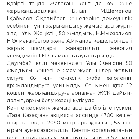
Қазіргі таңда Жалағаш кентінде 45 көше
жарықтандырылған. Биыл М.Шә­менов,
І.Қабылов, С.Қалыбаев кө­ше­­­леріне демеушілік
есебінен ­түн­гі жа­рықтандыру жұмыстары жүргі­
зілді. Ұлы ­Же­ңіс­­­тің 50 жылдығы, Н.Мырза­лиев,
Н.Әл­ма­­ған­бетов және А.Иманов кө­ше­­­ле­рін­дегі
жарық шамдары жаңар­ты­лып, энер­гия
үнемдейтін LED шам­дар­ға ауыс­тырылды.
Дәуімбай елді мекеніндегі Ұлы Же­ңістің 50
жылдығы көшесіне жаяу жүр­гіншілер жолын
салуға 66 млн тең­гелік жоба әзірленіп,
қаржылан­ды­руға ұсынылды. Сонымен қатар 12
көшені жарықтандыруға арналған ЖСҚ да­йын­
далып, қаржы бөлу кезеңі күті­лу­де.
Кентте көркейту жұмыстары да бір ізге түскен.
«Таза Қазақстан» акциясы аясында 4700 көшет
отырғызылды, 2090 метр арық қазылып, 53 ша­
қырым аумақ тазартылды. Кенттің ор­талық алаңын
реконструкциялау мақ­сатында құны 315,2 млн