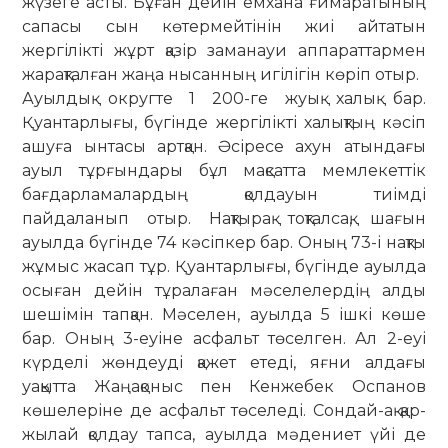
жүзеге асты. Бұған дейін емхана ғимаратының
сапасы сын көтермейтінін жиі айтатын
жергілікті жұрт қазір заманауи аппараттармен
жарақталған жаңа нысанның игілігін көріп отыр.
Ауылдық округте 1 200-ге жуық ха­лық бар.
Қуантарлығы, бүгінде жер­гі­лікті халықтың кәсіп
ашуға ынтасы артқан. Әсіресе ахун атындағы
ауыл тұрғындары бұл мақсатта мемлекеттік
бағдарламалардың қолдауын тиім­ді
пайдаланып отыр. Нақтырақ тоқтал­сақ, шағын
ауылда бүгінде 74 кәсіпкер бар. Оның 73-і нақты
жұмыс жасап тұр. Қуантарлығы, бүгінде ауылда
осыған дейін тұралаған мәселелердің алды
шешімін тапқан. Мәселен, ауылда 5 ішкі көше
бар. Оның 3-еуіне асфальт тө­сел­ген. Ал 2-еуі
күрделі жөндеуді қа­жет етеді, яғни алдағы
уақытта Жаңа­қо­ныс пен Кенжебек Оспанов
көше­ле­ріне де асфальт төселеді. Сондай-ақ қар­
жылай қолдау тапса, ауылда мә­­дениет үйі де