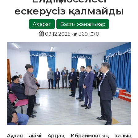
ескерусіз қалмайды
Ақпарат
Басты жаңалықтар
09.12.2025
360
0
Аудан әкімі Ардақ Ибраимовтың халық