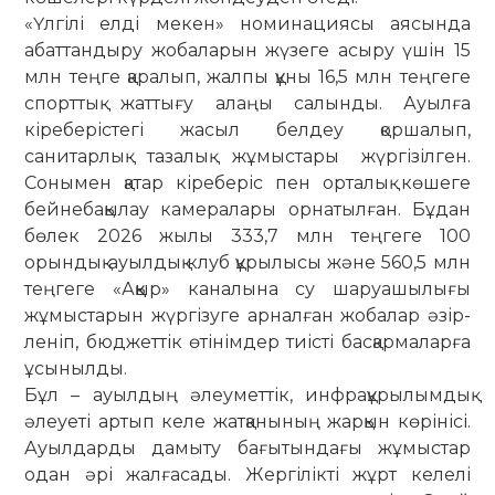
«Үлгілі елді мекен» номинациясы ая­­сында
абаттандыру жобаларын жү­­­зеге асыру үшін 15
млн теңге қаралып, жалпы құны 16,5 млн тең­геге
спорт­тық жаттығу алаңы салынды. Ауыл­ға
кіреберістегі жасыл бел­деу қоршалып,
санитарлық таза­лық жұ­мыс­­тары жүр­гізілген.
Сонымен қатар кі­­реберіс пен орталық көшеге
бейне­ба­қылау ка­ме­ралары орна­тылған. Бұ­дан
бө­лек 2026 жы­лы 333,7 млн тең­геге 100
орындық ауыл­дық клуб құры­лысы жә­не 560,5 млн
теңгеге «Ақ­қыр» ка­на­лына су ша­руашылығы
жұмыс­тарын жүр­­гізуге ар­­налған жобалар әзір­
леніп, бюд­жет­тік өті­німдер тиісті бас­қар­ма­лар­­ға
ұсы­ныл­­ды.
Бұл – ауылдың әлеуметтік, инфра­құ­рылымдық
әлеуеті артып келе жат­қанының жарқын көрінісі.
Ауыл­дарды дамыту бағытындағы жұмыстар
одан әрі жалғасады. Жергілікті жұрт келелі