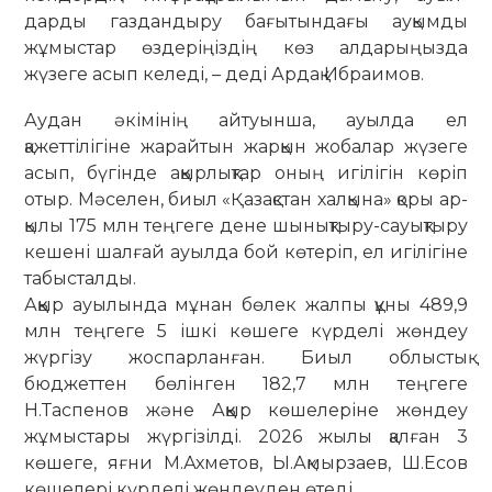
дарды газдандыру бағытындағы ау­­қымды
жұмыстар өздеріңіздің көз ал­да­рыңызда
жүзеге асып келеді, – деді Ардақ Ибраимов.
Аудан әкімінің айтуынша, ауылда ел
қажеттілігіне жарайтын жарқын жо­ба­­лар жүзеге
асып, бүгінде аққыр­лық­тар оның игілігін көріп
отыр. Мә­селен, биыл «Қазақстан халқына» қоры ар­
қы­лы 175 млн теңгеге дене шы­нық­ты­ру-са­уық­тыру
кешені шалғай ауылда бой көтеріп, ел игі­лігіне
та­бысталды.
Аққыр ауылында мұнан бөлек жалпы құны 489,9
млн теңгеге 5 ішкі көшеге күрделі жөндеу
жүргізу жоспарланған. Биыл облыстық
бюджеттен бөлінген 182,7 млн теңгеге
Н.Таспенов және Ақ­қыр көшелеріне жөндеу
жұмыстары жүр­гізілді. 2026 жылы қалған 3
көшеге, яғни М.Ах­метов, Ы.Ақмырзаев, Ш.Есов
көшелері күр­делі жөндеуден өтеді.