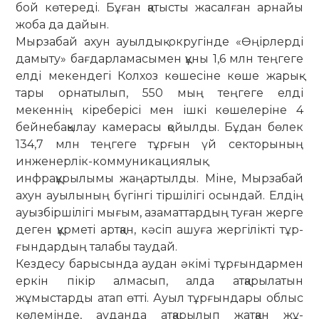
бой көтереді. Бұған қа­­тыс­ты жасалған арнайы
жоба да да­йын.
Мырзабай ахун ауылдық округінде «Өңірлерді
дамыту» бағдарла­ма­сы­мен құны 1,6 млн теңгеге
елді ме­кендегі Колхоз көшесіне көше жарық­
тары орнатылып, 550 мың теңгеге елді
мекеннің кіреберісі мен ішкі көшелеріне 4
бейнебақылау камерасы қойылды. Бұдан бөлек
134,7 млн теңгеге тұр­ғын үй секторының
инженерлік-ком­­му­­ни­кациялық
инфрақұрылымы жа­ңар­тылды. Міне, Мырзабай
ахун ауы­­­лының бүгінгі тіршілігі осын­дай. Ел­­дің
ауызбіршілігі мығым, аза­мат­тар­дың туған жерге
деген құр­меті арт­қан, кәсіп ашуға жергілікті тұр­
ғын­дар­дың талабы таудай.
Кездесу барысында аудан әкімі тұрғындармен
еркін пікір алмасып, ал­да атқарылатын
жұмыстарды атап өтті. Ауыл тұрғындары облыс
көле­мін­де, ауданда атқарылып жатқан жұ­