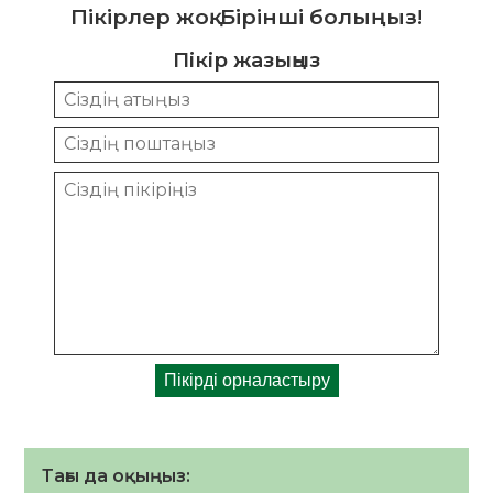
Пікірлер жоқ. Бірінші болыңыз!
Пікір жазыңыз
Тағы да оқыңыз: