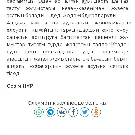
бас­таймыз. Одан әрі қалған ауыл­­дарға да газ
тарту жұмыстары ке­зең-кезеңімен жүзеге
асатын бо­лады, – деді Ардақ Әбдіғаппарұлы.
Алдағы уақытта да ауданның эко­­но­­микалық
әлеуетін нығайтып, тұр­ғын­­­дардың өмір сүру
сапасын арт­­­ты­ру­ға бағытталған кешенді ­жұ­
мыс­тар тұрақты түрде жалғасын тап­пақ. Кез­де­
суде кент тұрғындары аудан көле­мінде
атқарылып жатқан жұмыс­тарға оң бағасын беріп,
алдағы жоба­лар­дың жүзеге асуына сәттілік
тіледі.
Сезім НҰР
Әлеуметтік желілерде бөлісіңіз: