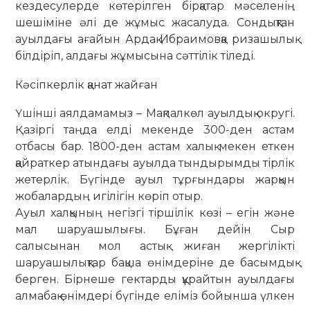
кездесулерде көтерілген бір­­қа­тар мәселенің
шешіміне әлі де жұ­мыс жа­салуда. Сондықтан
ауыл­да­­ғы аға­йын Ардақ Ибраимовқа риза­шы­лық
біл­­діріп, алдағы жұмысына сәт­­ті­лік ті­леді.
Кәсіпкерлік қанат жайған
Үшінші аялдамамыз – Мақ­пал­көл ауылдық округі.
Қазіргі таңда ел­ді мекенде 300-ден астам
отбасы бар. 1800-ден астам халық мекен ет­кен
қайраткер атындағы ауылда тын­ды­рымды тірлік
жетерлік. Бүгінде ауыл тұр­ғындары жарқын
жобалардың игі­лі­­гін көріп отыр.
Ауыл халқының негізгі тіршілік көзі – егін және
мал шаруашылығы. Бұған де­йін Сыр
салысынан мол астық жи­ған жергілікті
шаруашылықтар бақ­ша өнімдеріне де басымдық
берген. Бір­неше гектарды құрайтын ауылдағы
ал­­мабақ өнімдері бүгінде еліміз бо­йын­ша үлкен