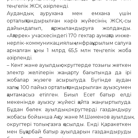
теңгелік ЖСҚ әзірленді.
Аудандық аурухана мен емхана үшін
орталықтандырылған кәріз жү­йе­­сінің ЖСҚ-сы
дайындалып, қаржы­лан­дыруға жолданды.
«Ақтерек» учас­­ке­сіндегі 170 гектар аумақта ин­же­­
нерлік-коммуникациялық инфра­құ­рылым салуға
арналған құны 1 млрд 65,5 млн теңгелік жоба
әзір­лен­ді.
– Кент және ауылдық округтерде тозығы жеткен
электр желілерін жаңар­ту бағытында да ірі
жобалар жүзеге асы­рылуда. Бүгінде аудан
халқы 100 пайыз орталықтандырылған ауызсу­мен
қамтамасыз етілген. Биыл Есет батыр елді
мекенінде ауыз­су жүйесі қайта жаңғыртылуда.
Бұ­дан бөлек ауылдық округтерді ­газдан­ды­ру
жо­басы бойынша Ақсу және ­М.Шә­ме­нов ауылдық
округтері толық газ­ға қо­сыл­ды. Енді Қаракеткен
мен Бұ­қарбай батыр ауылдарын газдан­ды­­руды