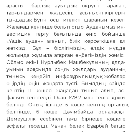
қа­­рас­ты барлық ауылдық округті ара­лап,
тұрғындармен жүздесіп, ұсы­ныс-пікірлерін
тыңдадық. Бүгін осы игі­лікті шараның кезегі
Жалағаш кен­тін­де болып отыр. Ауданымыз ин­
вес­­тиция тарту бағытында өңір бо­йын­ша
«Үздік аудан» атанып, биік көр­сеткішке қол
жеткізді. Бұл – бір­лі­гі­міздің, елдік мүдде
жолында жұмыла ат­қарған еңбегіміздің жемісі.
Облыс әкі­мі Нұрлыбек Машбекұлының қол­да­
уының арқасында соңғы жыл­дары ау­данның
тынысы кеңейіп, инфра­құ­рылымдық жобалар
өңірдің өңін жа­ңарта түсті. Биылдың өзінде
кенттің 11 көшесі жаңадан тыныс алып, ас­
фальты тегістелді. Оған 678,7 млн тең­ге қаржы
бөлінді. Оның ішінде 5 көше кенттің орталық
бөлігінде, 6 көше Дәуімбайда орналасқан.
Демеушілік есе­бінен тағы бірнеше көшеге
асфальт төселді. Мұнан бөлек Бұқарбай ба­тыр