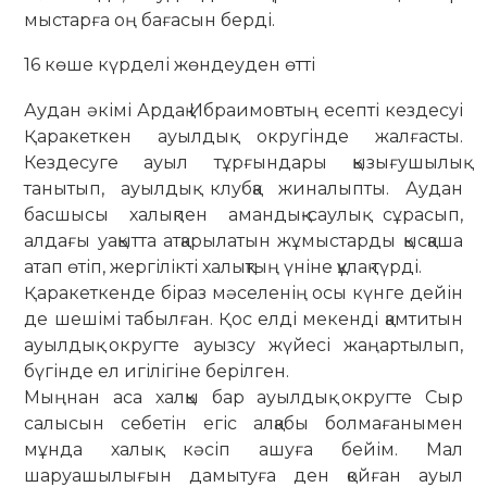
мыстарға оң бағасын берді.
16 көше күрделі жөндеуден өтті
Аудан әкімі Ардақ Ибраимовтың есепті кездесуі
Қаракеткен ауылдық округінде жалғасты.
Кездесуге ауыл тұрғындары қызығушылық
танытып, ауылдық клубқа жиналыпты. Аудан
басшысы халықпен амандық-саулық сұрасып,
алдағы уақытта атқары­ла­тын жұмыстарды қысқаша
атап өтіп, жергілікті халықтың үніне құлақ түрді.
Қаракеткенде біраз мәселенің осы күнге дейін
де шешімі табылған. Қос ел­ді мекенді қамтитын
ауылдық округ­те ауызсу жүйесі жаңартылып,
бүгінде ел игілігіне берілген.
Мыңнан аса халқы бар ауылдық округте Сыр
салысын себетін егіс ал­қабы болмағанымен
мұнда халық кәсіп ашуға бейім. Мал
шаруашылығын да­мытуға ден қойған ауыл