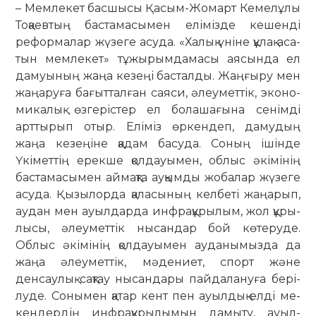
– Мемлекет басшысы Қасым-Жо­март Кемелұлы
Тоқаевтың бастама­сы­мен елімізде кешенді
реформалар жүзеге асуда. «Халық үніне құлақ аса­­­
тын мемлекет» тұжырымдамасы ая­­сында ел
дамуының жаңа кезеңі бас­­талды. Жаңғыру мен
жаңаруға ба­ғыт­­талған саяси, әлеуметтік, эконо­
ми­­­калық өзгерістер ел болашағына се­німді
арттырып отыр. Еліміз өркен­деп, дамудың
жаңа кезеңіне қадам ба­­суда. Соның ішінде
Үкіметтің ерек­ше қолдауымен, облыс әкімінің
бас­та­­ма­сымен аймақта ауқымды жо­ба­лар жүзеге
асуда. Қызылорда қа­­­­­ла­­­сының келбеті жаңарып,
аудан мен ауылдарда инфрақұрылым, жол құ­­­­ры­
лысы, әлеуметтік нысандар бой кө­­­теруде.
Облыс әкімінің қолдауымен ау­­­да­нымызда да
жаңа әлеуметтік, мә­дениет, спорт және
денсаулық сақ­тау нысандары пайдалануға бері­
луде. Со­­нымен қатар кент пен ауылдық елді ме­
кен­дер­дің инфрақұрылымын дамыту, ауыл­­­