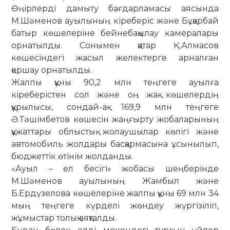
Өңірлерді дамыту бағдарламасы аясында
М.Шәменов ауылының кіре­беріс және Бұқарбай
батыр көше­леріне бейнебақылау камера­лары
ор­на­тылды. Сонымен қатар Қ.Алмасов
көшесіндегі жасыл желектерге ар­нал­ған
қоршау орнатылды.
Жалпы құны 90,2 млн теңгеге ауыл­ға
кіреберістен сол және оң жақ кө­­шелердің
құрылысы, сондай-ақ 169,9 млн теңгеге
Ә.Тәшімбетов кө­ше­­сін жаңғырту жобаларының
құжат­та­ры облыстық жолаушылар көлігі жә­не
автомобиль жолдары бас­қар­ма­сы­на ұсынылып,
бюджеттік өтінім жол­дан­ды.
«Ауыл – ел бесігі» жобасы шеңбе­рінде
М.Шәменов ауылының Жамбыл және
Б.Ердүзелова көшелеріне жалпы құны 69 млн 34
мың теңгеге күрделі жөн­деу жүргізіліп,
жұмыстар толық аяқ­талды.