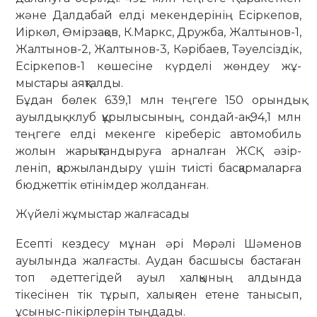
және Далдабай елді мекендерінің Есір­ке­пов,
Иір­көл, Өмірзақов, К.Маркс, Друж­ба, Жал­тынов-1,
Жалтынов-2, Жал­тынов-3, Кәрібаев, Тәуелсіздік,
Есір­кепов-1 кө­ше­сіне күрделі жөндеу жұ­
мыстары аяқ­талды.
Бұдан бөлек 639,1 млн теңгеге 150 орындық
ауылдық клуб құрылысының, сондай-ақ 94,1 млн
теңгеге елді мекенге кіреберіс автомобиль
жолын жа­рық­тандыруға арналған ЖСҚ әзір­
леніп, қаржыландыру үшін тиісті бас­қар­ма­ларға
бюджеттік өтінімдер жол­дан­ған.
Жүйелі жұмыстар жалғасады
Есепті кездесу мұнан әрі Мөрәлі Шәменов
ауылында жалғасты. Аудан басшысы бастаған
топ әдеттегідей ауыл халқының алдында
тікесінен тік тұрып, халықпен етене танысып,
ұсы­ныс-пікірлерін тыңдады.