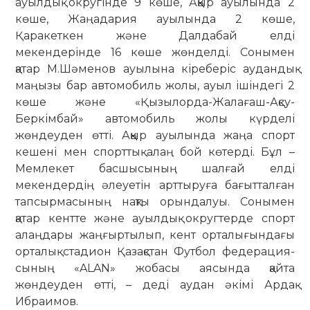
ауылдық округінде 9 көше, Ақ­қыр ауылында 2
көше, Жаңадария ауы­лында 2 көше,
Қаракеткен және Дал­дабай елді
мекендерінде 16 көше жөн­делді. Сонымен
қатар М.Шәменов ауы­лына кіреберіс аудандық
маңызы бар автомобиль жолы, ауыл ішіндегі 2
көше және «Қызылорда-Жалағаш-Ақсу-
Беркімбай» автомобиль жолы күр­делі
жөндеуден өтті. Аққыр ауы­лында жаңа спорт
кешені мен спорттық алаң бой көтерді. Бұл –
Мемлекет бас­шысының шалғай елді
мекендердің әлеуетін арттыруға бағытталған
тап­сыр­масының нақты орындалуы. Со­нымен
қатар кентте және ауылдық округтерде спорт
алаңдары жаңғыр­тылып, кент орталығындағы
орта­лық стадион Қазақстан Футбол фе­де­ра­ция­
сының «ALAN» жобасы аясында қай­­та
жөндеуден өтті, – деді аудан әкі­мі Ардақ
Ибраимов.