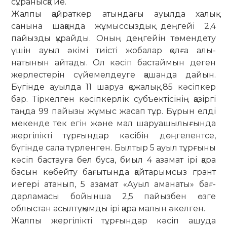
сұранысқа ие.
Жалпы қайраткер атындағы ауыл­да халық
санына шаққанда жұмыс­­сыз­дық деңгейі 2,4
пайызды құрай­ды. Оның деңгейін төмендету
үшін ауыл әкімі тиісті жобалар қолға алы­
натынын айтады. Ол кәсіп бастаймын деген
жер­лестерін сүйе­мел­деуге қа­шанда дайын.
Бүгінде ауылда 11 шаруа қожалық, 85 кәсіпкер
бар. Тір­кел­ген кәсіпкерлік субъектісінің қазіргі
таңда 99 пайызы жұмыс жасап тұр. Бұрын елді
мекенде тек егін және мал шаруашылығында
жергілікті тұр­ғындар кәсібін дөңгелентсе,
бүгінде сала түрленген. Былтыр 5 ауыл тұр­ғы­ны
кәсіп бастауға бел буса, биыл 4 азамат ірі қара
басын көбейту ба­ғытында қайтарымсыз грант
иегері атанып, 5 азамат «Ауыл аманаты» бағ­
дарламасы бойынша 2,5 пайызбен өз­ге
облыстан асылтұқымды ірі қара малын әкелген.
Жалпы жергілікті тұрғындар кәсіп ашуда