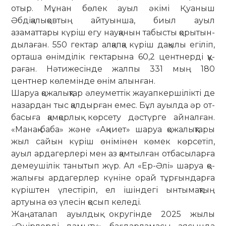
отыр. Мұнан бөлек ауыл әкімі Қуа­ныш
Әбдіқалықовтың ай­туынша, биыл ауыл
азаматтары күріш егу нау­қанын табысты қорытын­
дылаған. 550 гектар алқапқа күріш дақылы егіліп,
орташа өнім­­ділік гектарына 60,2 центнерді құ­
раған. Нәтижесінде жалпы 331 мың 180
центнер көлемінде өнім алын­ған.
Шаруа қожалықтар әлеуметтік жа­­уап­кершілікті де
назардан тыс қал­­­дырған емес. Бұл ауылда әр от­
басыға қамқор­лық көрсету дәс­түр­ге айналған.
«Ма­нақ-баба» және «Ақ­ниет» ­ша­руа қожа­лық­тары
жыл сайын кү­ріш өнімінен көмек көрсетіп,
ауыл ардагерлері мен аз қамтылған отбасыларға
демеушілік танытып жүр. Ал «Ер-Әлі» шаруа қо­
жалығы ардагерлер күніне орай тұр­ғындарға
күріштен үлестіріп, ел ішін­дегі ынтымақтың
артуына өз үлесін қо­сып келеді.
Жаңаталап ауылдық округінде 2025 жылы