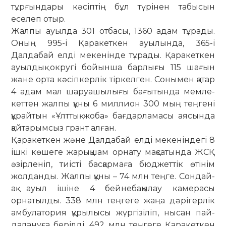
тұрғындары кәсіптің бұл түрінен табысын
еселеп отыр.
Жалпы ауылда 301 отбасы, 1360 адам тұрады.
Оның 995-і Қаракеткен ауылында, 365-і
Далдабай елді ме­ке­нінде тұрады. Қаракеткен
ауыл­дық округі бойынша барлығы 115 ша­ғын
және орта кәсіпкерлік тіркел­ген. Сонымен қатар
4 адам мал шаруашылығы бағытында мемле­
кет­тен жалпы құны 6 миллион 300 мың теңгені
құрайтын «Ұлттық жоба» бағ­дар­ламасы аясында
қайтарымсыз грант алған.
Қаракеткен және Далдабай елді ме­кеніндегі 8
ішкі көшеге жарықшам орнату мақсатында ЖСҚ
әзірленіп, тиісті басқармаға бюджеттік өтінім
жол­­данды. Жалпы құны – 74 млн теңге. Сондай-
ақ ауыл ішіне 4 бейне­бақылау камерасы
орнатылды. 338 млн теңгеге жаңа дәрігерлік
амбу­­ла­тория құрылысы жүргізіліп, ны­сан пай­
далануға берілді. 492 млн теңгеге Қаракеткен