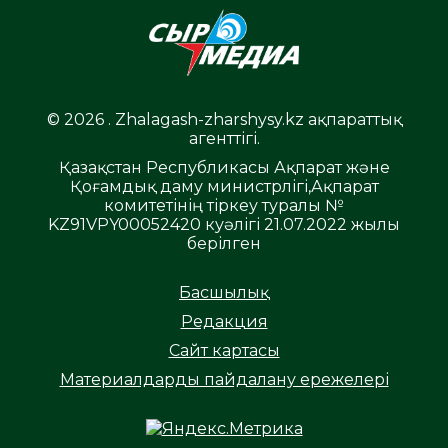
© 2026 . Zhalagash-zharshysy.kz ақпараттық
агенттігі.
Қазақстан Республикасы Ақпарат және
Қоғамдық даму министрлігі,Ақпарат
комитетінің тіркеу туралы №
KZ91VPY00052420 куәлігі 21.07.2022 жылы
берілген
Басшылық
Редакция
Сайт картасы
Материалдарды пайдалану ережелері