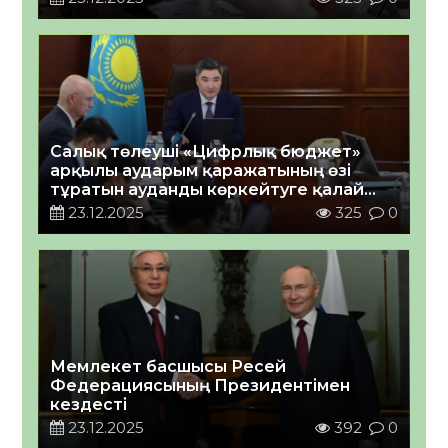
Салық төлеуші «Цифрлық бюджет»
арқылы аударым қаражатының өзі
тұратын ауданды көркейтуге қалай
әсер етіп жатқанын көре алады
23.12.2025
325
0
Мемлекет басшысы Ресей
Федерациясының Президентімен
кездесті
23.12.2025
392
0