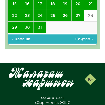
15
16
17
18
19
20
21
22
23
24
25
26
27
28
29
30
31
« Қараша
Қаңтар »
16+
Меншік иесі:
«Сыр медиа» ЖШС