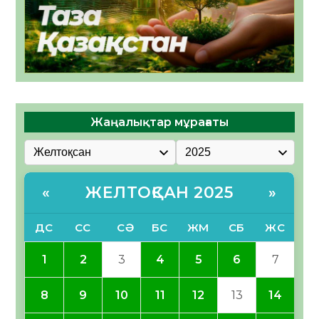
Жаңалықтар мұрағаты
ЖЕЛТОҚСАН 2025
«
»
ДС
СС
СӘ
БС
ЖМ
СБ
ЖС
1
2
3
4
5
6
7
8
9
10
11
12
13
14