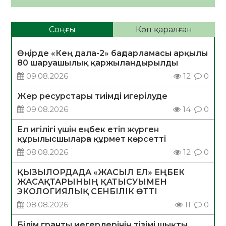
Соңғы
Көп қаралған
Өңірде «Кең дала-2» бағдарламасы арқылы
80 шаруашылық қаржыландырылды
09.08.2026
12
0
Жер ресурстары тиімді игерілуде
09.08.2026
14
0
Ел игілігі үшін еңбек етіп жүрген
құрылысшыларға құрмет көрсетті
08.08.2026
12
0
ҚЫЗЫЛОРДАДА «ЖАСЫЛ ЕЛ» ЕҢБЕК
ЖАСАҚТАРЫНЫҢ ҚАТЫСУЫМЕН
ЭКОЛОГИЯЛЫҚ СЕНБІЛІК ӨТТІ
08.08.2026
11
0
Білім гранты иегерлерінің тізімі шықты