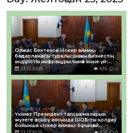
Олжас Бектенов «Іскер аймақ»
бағдарламасы туралы: шағын бизнестің
өндірістік инфрақұрылымға және үй-
жайларды жеңілдікпен жалға алуына
23.12.2025
435
0
қол жеткізуін қамтамасыз ету қажет
Үкімет Президент тапсырмаларын
жүзеге асыру аясында ШОБ-ты қолдау
бойынша «Іскер аймақ» бірыңғай
бағдарламасын бекітті
23.12.2025
325
0