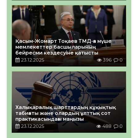
Қасым-Жомарт Тоқаев ТМД-ға мүше
мемлекеттер басшыларының
бейресми кездесуіне қатысты
23.12.2025
396
0
Халықаралық шарттардың құқықтық
табиғаты және олардың ұлттық сот
практикасындағы маңызы
23.12.2025
488
0