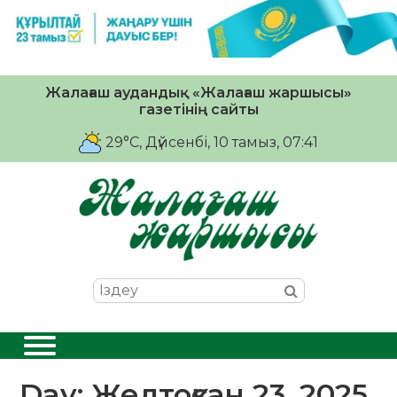
Жалағаш аудандық «Жалағаш жаршысы»
газетінің сайты
29°C
, Дүйсенбі, 10 тамыз, 07:41
Day:
Желтоқсан 23, 2025