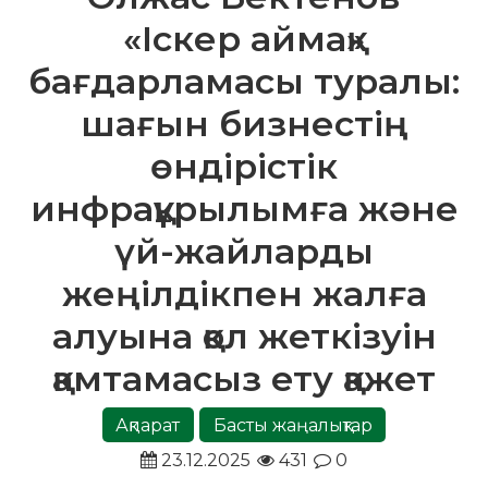
«Іскер аймақ»
бағдарламасы туралы:
шағын бизнестің
өндірістік
инфрақұрылымға және
үй-жайларды
жеңілдікпен жалға
алуына қол жеткізуін
қамтамасыз ету қажет
Ақпарат
Басты жаңалықтар
23.12.2025
431
0