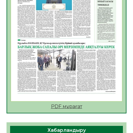
талқыланды
05.08.2026
21
0
Алғашқы цифрлық жасанды интеллект
құралдарының таныстырылымы өтті
05.08.2026
22
0
Қазақстандықтардың 72,3%-ы жаңа
Құрылтай үшін дауыс беруге дайын
05.08.2026
24
0
ӘРБІР ДАУЫС – ҚОҒАМ ДАМУЫНА
ҚОСЫЛҒАН ҮЛЕС
05.08.2026
30
0
ҚҰРЫЛТАЙ САЙЛАУЫ – БІРЛІК ПЕН
ЖАУАПКЕРШІЛІККЕ БАСТАЙТЫН ҚАДАМ
PDF мұрағат
05.08.2026
29
0
Мектептен – Ұлттық ұлан сапына
Хабарландыру
04.08.2026
39
0