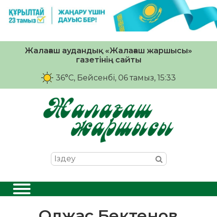
Жалағаш аудандық «Жалағаш жаршысы»
газетінің сайты
36°C
, Бейсенбі, 06 тамыз, 15:33
Олжас Бектенов