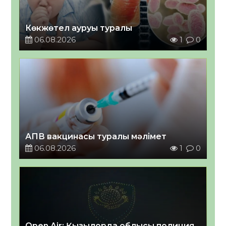
Көкжөтел ауруы туралы
06.08.2026
1
0
АПВ вакцинасы туралы мәлімет
06.08.2026
1
0
Open Air: Қызылорда облысы полиция