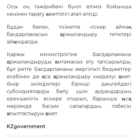
Осы оң тәжірибені бүкіл еліміз бойынша
кеңінен тарату қажеттілігі атап өтілді.
Бұдан бөлек, Үкіметте «Іскер аймақ»
бағдарламасын қаржыландыру тетіктері
айқындалды.
Қаржы министрлігіне Бағдарламаны
қаржыландыруды қамтамасыз ету тапсырылды,
бұл ретте Бағдарламаны жергілікті бюджеттер
есебінен де қоса қаржыландыру көзделуі қажет.
Өңір әкімдіктері бірінші деңгейдегі
субсидияларды бөлу үшін аудандардың
ерекшелігін ескере отырып, барынша қысқа
мерзімде басым салалардың тізбесін
қалыптастыруы қажет.
KZgovernment