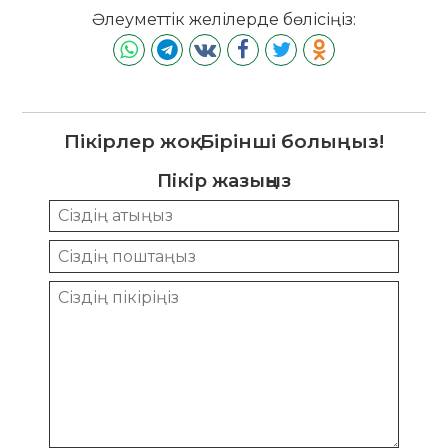
Әлеуметтік желілерде бөлісіңіз:
Пікірлер жоқ. Бірінші болыңыз!
Пікір жазыңыз