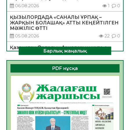
06.08.2026
1
0
ҚЫЗЫЛОРДАДА «САНАЛЫ ҰРПАҚ –
ЖАРҚЫН БОЛАШАҚ» АТТЫ КЕҢЕЙТІЛГЕН
МӘЖІЛІС ӨТТІ
05.08.2026
22
0
Қазақстан Орталық Азиядағы көшуге ең
Барлық жаңалық
қолайлы ел атанды
05.08.2026
26
0
PDF нұсқа
Өрт қауіпсіздігі талаптарын сақтау – әр
азаматтың міндеті
05.08.2026
26
0
Руслан Рүстемұлы облыс әкімінің
кеңесшісі болып тағайындалды
05.08.2026
22
0
Цифрландыру саласын дамыту аясында
салынатын жаңа орталықтың жобасы