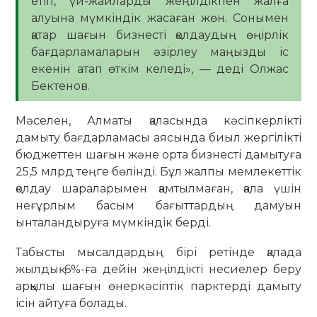
етіп, үй-жайларды жеңілдікпен жалға
алуына мүмкіндік жасаған жөн. Сонымен
қатар шағын бизнесті қолдаудың өңірлік
бағдарламаларын әзірлеу маңызды іс
екенін атап өткім келеді», — деді Олжас
Бектенов.
Мәселен, Алматы қаласында кәсіпкерлікті
дамыту бағдарламасы аясында биыл жергілікті
бюджеттен шағын және орта бизнесті дамытуға
25,5 млрд теңге бөлінді. Бұл жалпы мемлекеттік
қолдау шараларымен қамтылмаған, қала үшін
неғұрлым басым бағыттардың дамуын
ынталандыруға мүмкіндік берді.
Табысты мысалдардың бірі ретінде қалада
жылдық 6%-ға дейін жеңілдікті несиелер беру
арқылы шағын өнеркәсіптік парктерді дамыту
ісін айтуға болады.