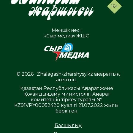
16+
Меншік иесі:
«Сыр медиа» ЖШС
© 2026 . Zhalagash-zharshysy.kz ақпараттық
агенттігі.
Қазақстан Республикасы Ақпарат және
Қоғамдық даму министрлігі,Ақпарат
комитетінің тіркеу туралы №
KZ91VPY00052420 куәлігі 21.07.2022 жылы
берілген
Басшылық