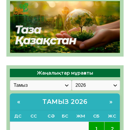
Жаңалықтар мұрағаты
ТАМЫЗ 2026
«
»
ДС
СС
СӘ
БС
ЖМ
СБ
ЖС
1
2