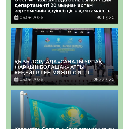
департаменті 20 мыңнан астам
көрерменнің қауіпсіздігін қамтамасыз
етті
06.08.2026
1
0
ҚЫЗЫЛОРДАДА «САНАЛЫ ҰРПАҚ –
ЖАРҚЫН БОЛАШАҚ» АТТЫ
КЕҢЕЙТІЛГЕН МӘЖІЛІС ӨТТІ
05.08.2026
22
0