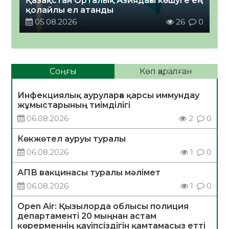
Қазақстан Орталық Азиядағы көшуге ең
қолайлы ел атанды
05.08.2026
26
0
Соңғы
Көп қаралған
Инфекциялық ауруларға қарсы иммундау
жұмыстарының тиімділігі
06.08.2026
2
0
Көкжөтел ауруы туралы
06.08.2026
1
0
АПВ вакцинасы туралы мәлімет
06.08.2026
1
0
Open Air: Қызылорда облысы полиция
департаменті 20 мыңнан астам
көрерменнің қауіпсіздігін қамтамасыз етті