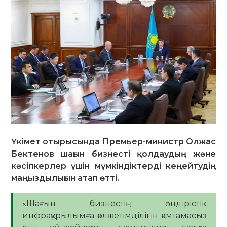
Үкімет отырысында Премьер-министр Олжас
Бектенов шағын бизнесті қолдаудың және
кәсіпкерлер үшін мүмкіндіктерді кеңейтудің
маңыздылығын атап өтті.
«Шағын бизнестің өндірістік
инфрақұрылымға қолжетімділігін қамтамасыз