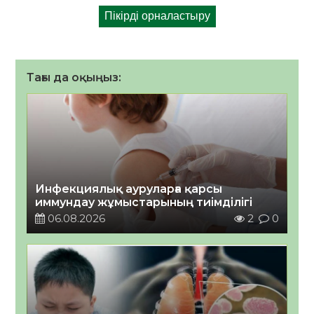
Тағы да оқыңыз:
Инфекциялық ауруларға қарсы
иммундау жұмыстарының тиімділігі
06.08.2026
2
0