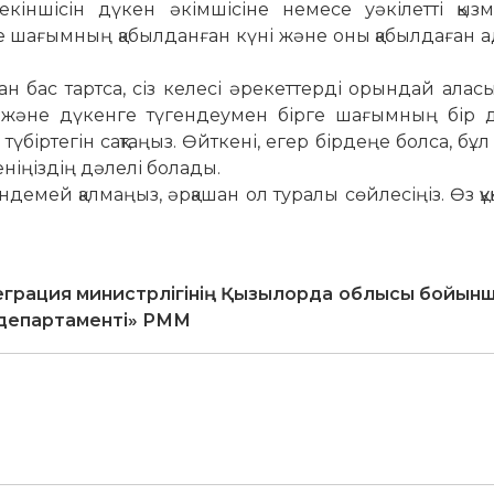
екіншісін дүкен әкімшісіне немесе уәкілетті қызм
зде шағымның қабылданған күні және оны қабылдаған
 бас тартса, сіз келесі әрекеттерді орындай аласы
 және дүкенге түгендеумен бірге шағымның бір 
үбіртегін сақтаңыз. Өйткені, егер бірдеңе болса, бұл 
ніңіздің дәлелі болады.
ндемей қалмаңыз, әрқашан ол туралы сөйлесіңіз. Өз қ
еграция министрлігінің Қызылорда облысы бойынш
 департаменті» РММ