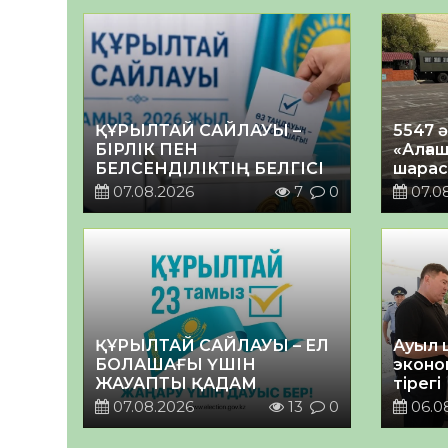
ҚҰРЫЛТАЙ САЙЛАУЫ –
5547 
БІРЛІК ПЕН
«Алғаш
БЕЛСЕНДІЛІКТІҢ БЕЛГІСІ
шарас
07.08.2026
7
0
07.0
ҚҰРЫЛТАЙ САЙЛАУЫ – ЕЛ
Ауыл 
БОЛАШАҒЫ ҮШІН
эконо
ЖАУАПТЫ ҚАДАМ
тірегі
07.08.2026
13
0
06.0