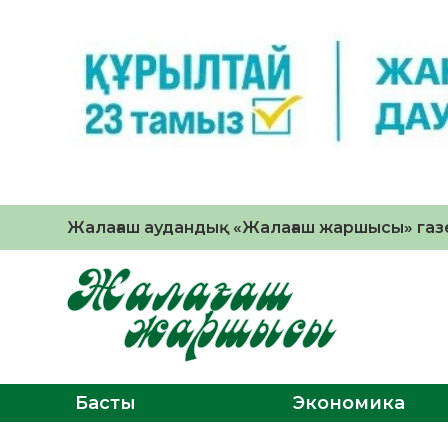
Жалағаш аудандық «Жалағаш жаршысы» газе
Басты
Экономика