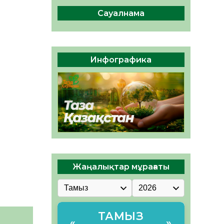
сақтау – әр азаматтың
міндеті
Сауалнама
05.08.2026
39
0
Руслан Рүстемұлы облыс
әкімінің кеңесшісі болып
Инфографика
тағайындалды
05.08.2026
37
0
Жаңалықтар мұрағаты
ТАМЫЗ
«
»