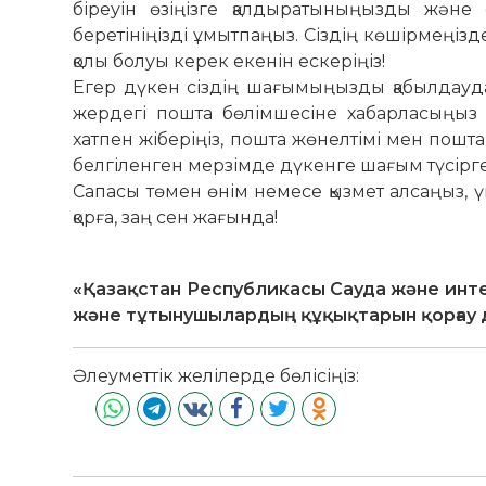
біреуін өзіңізге қалдыратыныңызды және 
беретініңізді ұмытпаңыз. Сіздің көшірмеңі
қолы болуы керек екенін ескеріңіз!
Егер дүкен сіздің шағымыңызды қабылдаудан
жердегі пошта бөлімшесіне хабарласыңыз
хатпен жіберіңіз, пошта жөнелтімі мен пошта т
белгіленген мерзімде дүкенге шағым түсірге
Сапасы төмен өнім немесе қызмет алсаңыз, ү
қорға, заң сен жағында!
«Қазақстан Республикасы Сауда және инт
және тұтынушылардың құқықтарын қорғау
Әлеуметтік желілерде бөлісіңіз: