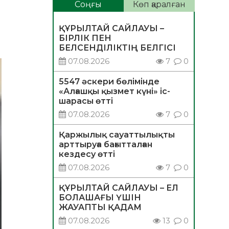
?
Соңғы
Көп қаралған
ҚҰРЫЛТАЙ САЙЛАУЫ –
БІРЛІК ПЕН
БЕЛСЕНДІЛІКТІҢ БЕЛГІСІ
07.08.2026
7
0
5547 әскери бөлімінде
«Алғашқы қызмет күні» іс-
шарасы өтті
07.08.2026
7
0
Қаржылық сауаттылықты
арттыруға бағытталған
кездесу өтті
07.08.2026
7
0
ҚҰРЫЛТАЙ САЙЛАУЫ – ЕЛ
БОЛАШАҒЫ ҮШІН
ЖАУАПТЫ ҚАДАМ
07.08.2026
13
0