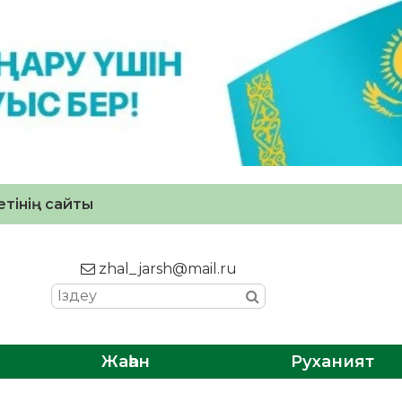
тінің сайты
zhal_jarsh@mail.ru
Жаһан
Руханият