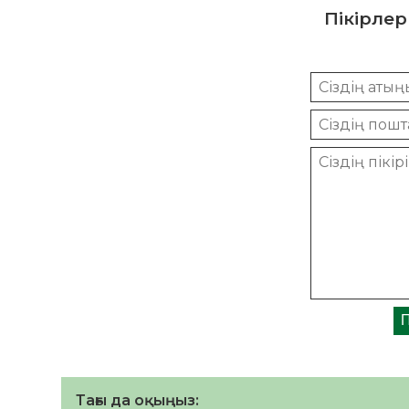
Пікірлер
Тағы да оқыңыз: