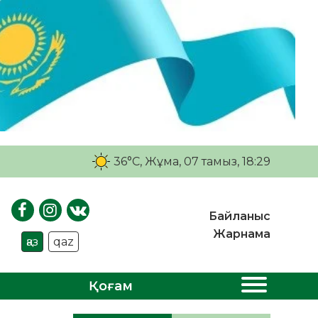
36°C
, Жұма, 07 тамыз, 18:29
Байланыс
Жарнама
қаз
qaz
Қоғам