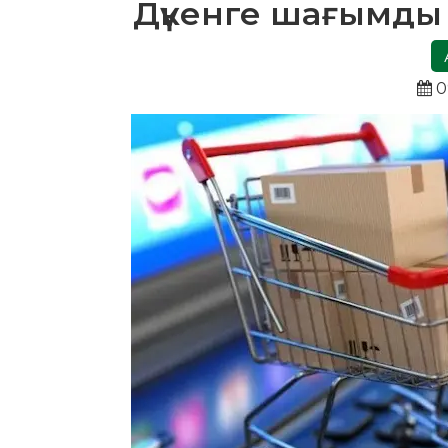
Дүкенге шағымды 
0