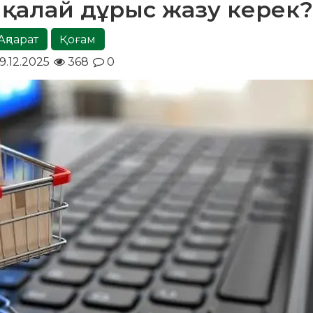
қалай дұрыс жазу керек
Ақпарат
Қоғам
9.12.2025
368
0