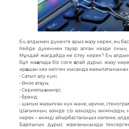
Ең алдымен дүкенге арыз жазу керек, ең ба
Кейде дүкеннен тауар алған кезде оның с
Мұндай жағдайда не істеу керек? Ең алдым
Бұл мақалада біз сізге қалай дұрыс жазу ке
әрқашан кез келген нысанда жазылатынынан ба
• Сатып алу күні;
• Өнім атауы;
• Сериялық нөмірі;
• бренд;
• шағым жазылған күн және, әрине, стенограм
Шағымның өзінде сіз өзіңіздің өніміңіздің 
керек – өнімді айырбастағыңыз келеме, әлде 
Барлығын дұрыс жазғаныңызды тексерген