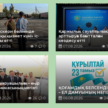
әскери бөлімінде
Қаржылық сауаттылы
қы қызмет күні» іс-
арттыруға бағытталған
ы өтті
кездесу өтті
8.2026
7
0
07.08.2026
шаруашылығы – өңір
микасының негізгі
ҚОҒАМДЫҚ БЕЛСЕНДІ
– ЕЛ ДАМУЫНЫҢ НЕГІ
8.2026
26
0
06.08.2026
2