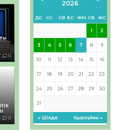
2026
ДС
СС
СӘ
БС
ЖМ
СБ
ЖС
1
2
қты
7
3
4
5
6
8
9
7
0
10
11
12
13
14
15
16
17
18
19
20
21
22
23
24
25
26
27
28
29
30
31
ЛІК
ЗІ
« Шілде
Қыркүйек »
4
0