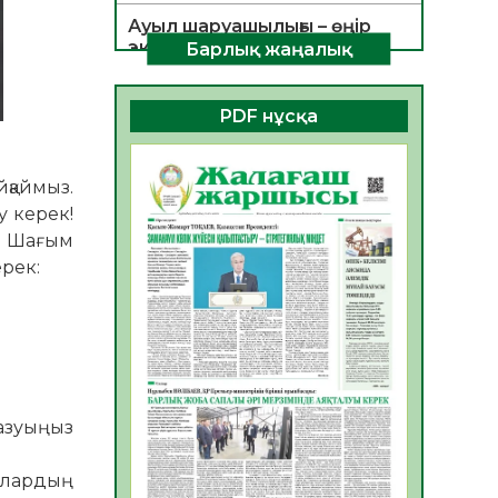
Ауыл шаруашылығы – өңір
экономикасының негізгі
Барлық жаңалық
тірегі
06.08.2026
26
0
PDF нұсқа
ҚОҒАМДЫҚ БЕЛСЕНДІЛІК –
ЕЛ ДАМУЫНЫҢ НЕГІЗІ
қаймыз.
06.08.2026
24
0
у керек!
ҚҰРЫЛТАЙ САЙЛАУЫ –
з. Шағым
БОЛАШАҚҚА БАСТАР
ерек:
ЖАУАПТЫ ТАҢДАУ
06.08.2026
27
0
Инфекциялық ауруларға
қарсы иммундау
жұмыстарының тиімділігі
06.08.2026
28
0
жазуыңыз
Көкжөтел ауруы туралы
Олардың
06.08.2026
25
0