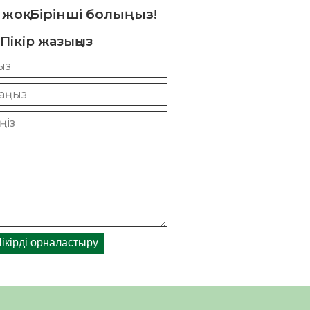
 жоқ. Бірінші болыңыз!
Пікір жазыңыз