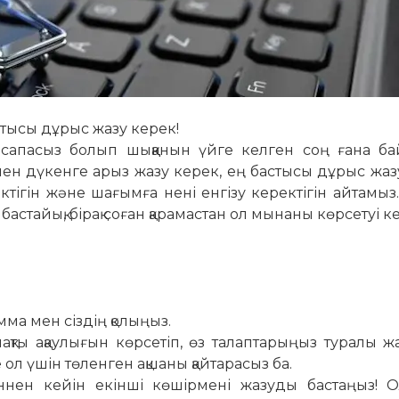
стысы дұрыс жазу керек!
апасыз болып шыққанын үйге келген соң ғана бай
ен дүкенге арыз жазу керек, ең бастысы дұрыс жаз
ректігін және шағымға нені енгізу керектігін айтамы
стайық, бірақ соған қарамастан ол мынаны көрсетуі к
ма мен сіздің қолыңыз.
нақты ақаулығын көрсетіп, өз талаптарыңыз туралы 
ол үшін төленген ақшаны қайтарасыз ба.
нен кейін екінші көшірмені жазуды бастаңыз! 