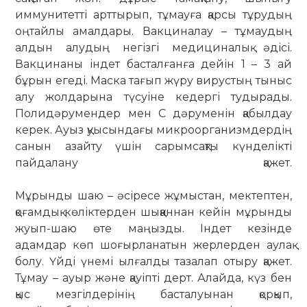
иммунитетті арттырып, тұмауға қарсы тұрудың
оңтайлы амалдары. Вакциналау – тұмаудың
алдын алудың негізгі медициналық әдісі.
Вакцинаны індет басталғанға дейін 1 – 3 ай
бұрын егеді. Маска тағып жүру вирустың тыныс
алу жолдарына түсуіне кедергі тудырады.
Полидәрумендер мен С дәруменін қабылдау
керек. Ауыз қуысындағы микроорганизмдердің
санын азайту үшін сарымсақты күнделікті
пайдалану қажет.
Мұрынды шаю – әсіресе жұмыстан, мектептен,
қоғамдық көліктерден шыққаннан кейін мұрынды
жуып-шаю өте маңызды. Індет кезінде
адамдар көп шоғырланатын жерлерден аулақ
болу. Үйді үнемі ылғалды тазалап отыру қажет.
Тұмау – ауыр және қауіпті дерт. Алайда, күз бен
қыс мезгілдерінің басталуынан қорқып,