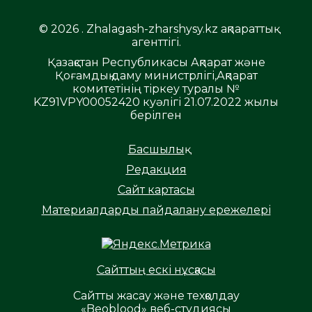
© 2026 . Zhalagash-zharshysy.kz ақпараттық
агенттігі.
Қазақстан Республикасы Ақпарат және
Қоғамдық даму министрлігі,Ақпарат
комитетінің тіркеу туралы №
KZ91VPY00052420 куәлігі 21.07.2022 жылы
берілген
Басшылық
Редакция
Сайт картасы
Материалдарды пайдалану ережелері
Сайттың ескі нұсқасы
Сайтты жасау және техқолдау
«Beoblood» веб-студиясы