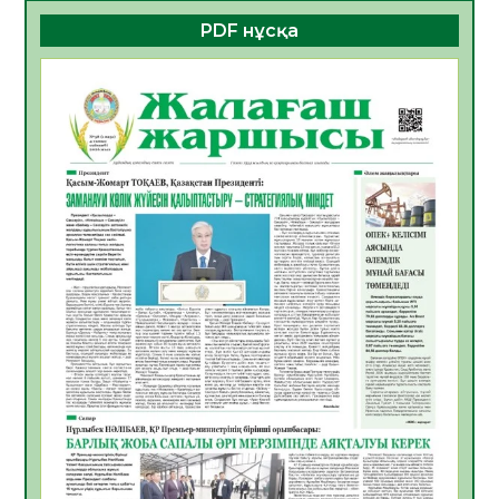
06.08.2026
31
0
PDF нұсқа
ҚҰРЫЛТАЙ САЙЛАУЫ – БОЛАШАҚҚА
БАСТАР ЖАУАПТЫ ТАҢДАУ
06.08.2026
34
0
Инфекциялық ауруларға қарсы иммундау
жұмыстарының тиімділігі
06.08.2026
34
0
Көкжөтел ауруы туралы
06.08.2026
32
0
АПВ вакцинасы туралы мәлімет
06.08.2026
32
0
Open Air: Қызылорда облысы полиция
департаменті 20 мыңнан астам
көрерменнің қауіпсіздігін қамтамасыз етті
06.08.2026
42
0
ҚЫЗЫЛОРДАДА «САНАЛЫ ҰРПАҚ –