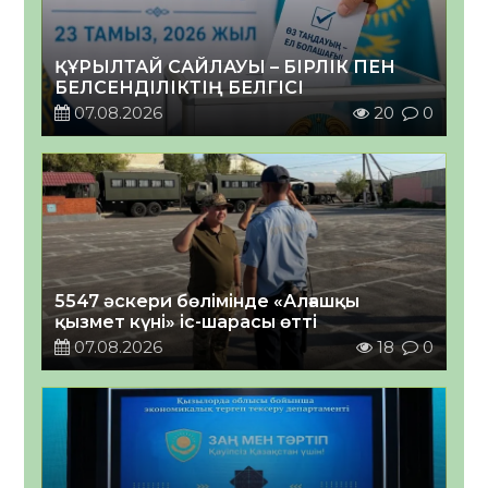
ҚҰРЫЛТАЙ САЙЛАУЫ – БІРЛІК ПЕН
БЕЛСЕНДІЛІКТІҢ БЕЛГІСІ
07.08.2026
20
0
5547 әскери бөлімінде «Алғашқы
қызмет күні» іс-шарасы өтті
07.08.2026
18
0