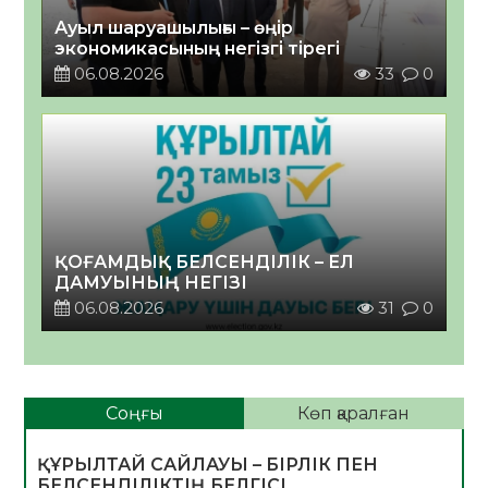
Ауыл шаруашылығы – өңір
экономикасының негізгі тірегі
06.08.2026
33
0
ҚОҒАМДЫҚ БЕЛСЕНДІЛІК – ЕЛ
ДАМУЫНЫҢ НЕГІЗІ
06.08.2026
31
0
Соңғы
Көп қаралған
ҚҰРЫЛТАЙ САЙЛАУЫ – БІРЛІК ПЕН
БЕЛСЕНДІЛІКТІҢ БЕЛГІСІ