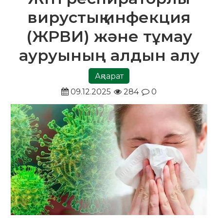
вирустық инфекция
(ЖРВИ) және тұмау
ауруының алдын алу
Ақпарат
09.12.2025
284
0