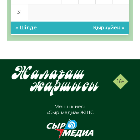
31
« Шілде
Қыркүйек »
16+
Меншік иесі:
«Сыр медиа» ЖШС