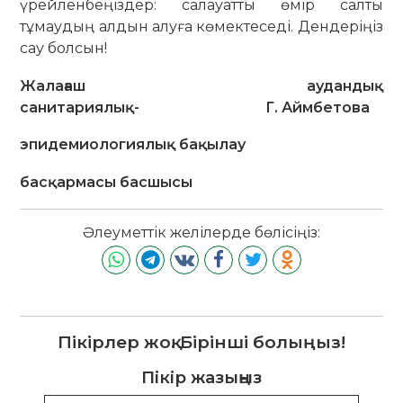
үрейленбеңіздер: салауатты өмір салты
тұмаудың алдын алуға көмектеседі. Дендеріңіз
сау болсын!
Жалағаш аудандық
санитариялық- Г. Аймбетова
эпидемиологиялық бақылау
басқармасы басшысы
Әлеуметтік желілерде бөлісіңіз:
Пікірлер жоқ. Бірінші болыңыз!
Пікір жазыңыз