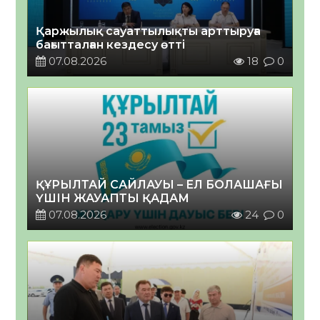
Қаржылық сауаттылықты арттыруға
бағытталған кездесу өтті
07.08.2026
18
0
ҚҰРЫЛТАЙ САЙЛАУЫ – ЕЛ БОЛАШАҒЫ
ҮШІН ЖАУАПТЫ ҚАДАМ
07.08.2026
24
0