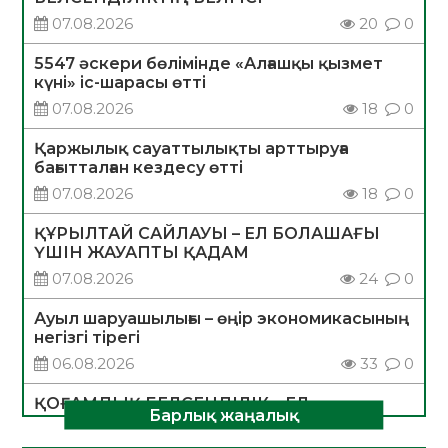
07.08.2026
20
0
5547 әскери бөлімінде «Алғашқы қызмет
күні» іс-шарасы өтті
07.08.2026
18
0
Қаржылық сауаттылықты арттыруға
бағытталған кездесу өтті
07.08.2026
18
0
ҚҰРЫЛТАЙ САЙЛАУЫ – ЕЛ БОЛАШАҒЫ
ҮШІН ЖАУАПТЫ ҚАДАМ
07.08.2026
24
0
Ауыл шаруашылығы – өңір экономикасының
негізгі тірегі
06.08.2026
33
0
ҚОҒАМДЫҚ БЕЛСЕНДІЛІК – ЕЛ
Барлық жаңалық
ДАМУЫНЫҢ НЕГІЗІ