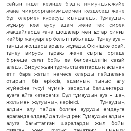
сайын індет кезінде біздің иммундық жүйе
жаңа микроорганизмдермен кездеседі және
бұл олармен күресуді қиындатады. Тұмаудың
жұқтыру көзі ауру адам және тек сирек
жағдайларда ғана шошқалар мен құстар сияқты
кейбір жануарлар болып табылады. Тұмау ауа –
тамшы жолдары арқылы жұғады. Өкінішке орай,
тұмау вирусы тұрақты және сыртқы ортада
бірнеше сағат бойы өз белсенділігін сақтай
алады. Вирус жұққан тұрмыстық заттардың қасынан
өтіп бара жатып немесе оларды пайдалана
отырып, біз еріксіз, адамның тыныс алу
жүйесіне түсуі мүмкін зарарлы бөлшектерді
ауаға қайта көтереміз. Бұл тұмаудың ауа – шаң
жолымен жұғуының көрінісі. Тұмаудың
алдын алу пайда болған ауруды емдеуге
қарағанда әлдеқайда тиімдірек. Тұмаудың алдын
алуға бағытталған шараларды жыл бойы
сақтаған жөн: дұрыс тамақтану, шынығу