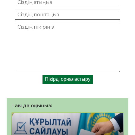
Тағы да оқыңыз: