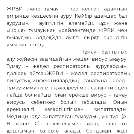
ЖРВИ және тұмау – кез келген адамның
өмірінде кездесетін ауру. Кейбір адамдар бұл
аурудың қауіптілігін елемейді, «құс» және
«шошқа» тұмауынан үрейленгенде ЖРВИ мен
тұмаудың әлдеқайда қауіпті сырқат екендігін
ұмытып кетеді.
Тұмау – бұл тыныс
алу жүйесін зақымдайтын жедел вирустық ауру.
Тұмау – жедел респираторлы аурулардың,
дәлірек айтсақ, ЖРВИ – жедел респираторлық
вирустық инфекциялардың санатына кіреді.
Тұмау иммунитеттің әлсіреуі мен салқын тиюден
пайда болмайды, оған ерекше вирус – тұмау
вирусы себепкер болып табылады. Оның
ерекшелігі өзгергіштігімен сипатталады.
Медицинада сипатталған тұмаудың үш түрі (А,
В және С) кезектесуімен қатар, олар өз
құрылымын өзгерте алады. Сондықтан жыл