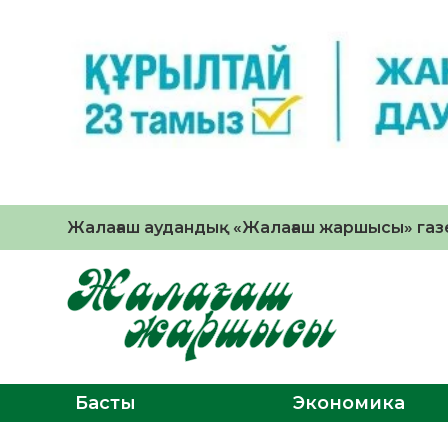
Жалағаш аудандық «Жалағаш жаршысы» газе
Басты
Экономика