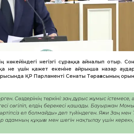
тің көкейіндегі негізгі сұраққа айналып отыр. С
а не үшін қажет екеніне айрықша назар ауда
ырысында ҚР Парламенті Сенаты Төрағасының оры
рген. Сөздерінің төркіні: заң дұрыс жұмыс істемесе, ә
 іргесі сөгіліп, елдің берекесі қашады. Бауыржан Мо
әртіпсіз ел болмайды» деп түйіндеген. Яғни Заң мен 
 әр адамның құқығы мен шегін нақтылау үшін керек»,