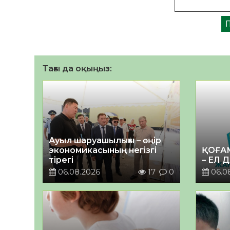
Тағы да оқыңыз:
Ауыл шаруашылығы – өңір
экономикасының негізгі
ҚОҒА
тірегі
– ЕЛ 
06.08.2026
17
0
06.0