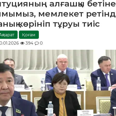
итуцияның алғашқы бетінен
ымымыз, мемлекет ретін
ық көрініп тұруы тиіс
Ақпарат
Қоғам
0.01.2026
394
0