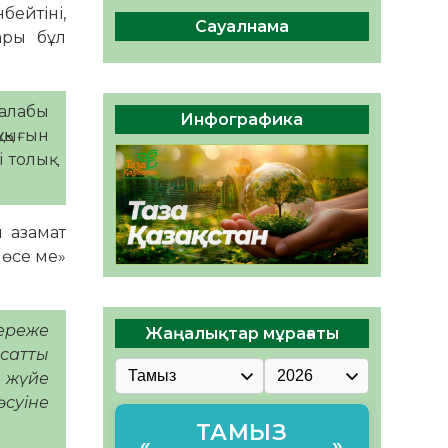
ы жаңа Құрылтай үшін дауыс
бейтіні,
беруге дайын
Сауалнама
ары бұл
05.08.2026
32
0
ӘРБІР ДАУЫС – ҚОҒАМ
ДАМУЫНА ҚОСЫЛҒАН
талабы
Инфографика
ҮЛЕС
ұқығын
05.08.2026
37
0
 толық
 азамат
 өсе ме»
 ереже
Жаңалықтар мұрағаты
қсатты
н жүйе
өсуіне
ТАМЫЗ
«
»