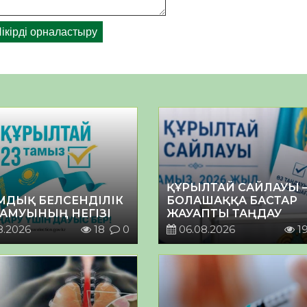
ҚҰРЫЛТАЙ САЙЛАУЫ 
МДЫҚ БЕЛСЕНДІЛІК
БОЛАШАҚҚА БАСТАР
ДАМУЫНЫҢ НЕГІЗІ
ЖАУАПТЫ ТАҢДАУ
8.2026
18
0
06.08.2026
1