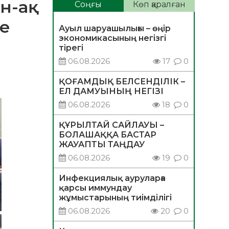
-ақ
Соңғы
Көп қаралған
де
Ауыл шаруашылығы – өңір
экономикасының негізгі
тірегі
06.08.2026
17
0
ҚОҒАМДЫҚ БЕЛСЕНДІЛІК –
ЕЛ ДАМУЫНЫҢ НЕГІЗІ
06.08.2026
18
0
ҚҰРЫЛТАЙ САЙЛАУЫ –
БОЛАШАҚҚА БАСТАР
ЖАУАПТЫ ТАҢДАУ
06.08.2026
19
0
Инфекциялық ауруларға
қарсы иммундау
жұмыстарының тиімділігі
06.08.2026
20
0