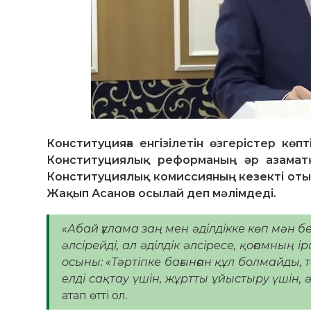
Конституцияға енгізілетін өзгерістер көп
Конституциялық реформаның әр азаматқ
Конституциялық комиссияның кезекті от
Жақып Асанов осылай деп мәлімдеді.
«Абай ғұлама заң мен әділдікке көп мән бе
әлсірейді, ал әділдік әлсіресе, қоғамның
осыны: «Тәртіпке бағынған құл болмайды, т
елді сақтау үшін, жұртты ұйыстыру үшін,
атап өтті ол.