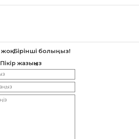
 жоқ. Бірінші болыңыз!
Пікір жазыңыз