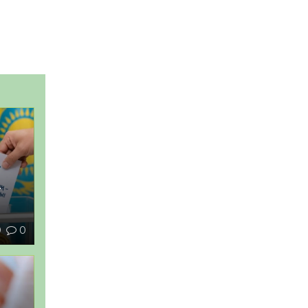
–
9
0