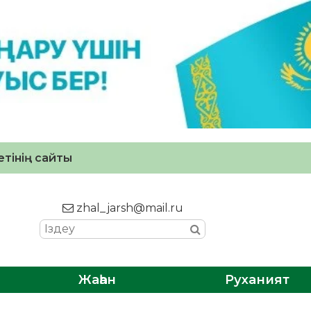
тінің сайты
zhal_jarsh@mail.ru
Жаһан
Руханият