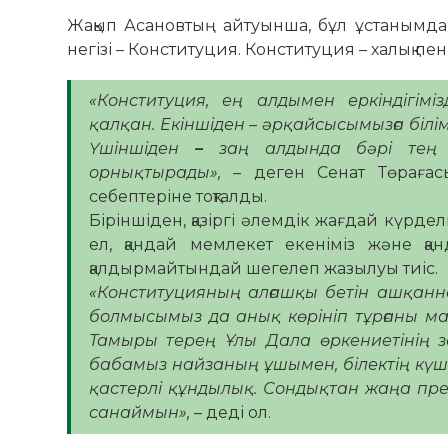
Жақып Асановтың айтуынша, бұл ұстанымдар
негізі – Конституция. Конституция – халық пе
«Конституция, ең алдымен еркіндігімі
қалқан. Екіншіден – әрқайсысымызға білім 
Үшіншіден
–
заң алдында бәрі тең қ
орнықтырады»,
– деген Сенат Төрағас
себептеріне тоқталды.
Біріншіден, қазіргі әлемдік жағдай күрдел
ел, қандай мемлекет екеніміз және қанд
қалдырмайтындай шегелеп жазылуы тиіс.
«Конституцияның алғашқы бетін ашқанн
болмысымыз да анық көрініп тұрғаны маңы
Тамыры терең Ұлы Дала өркениетінің за
бабамыз найзаның ұшымен, білектің күшім
қастерлі құндылық. Сондықтан жаңа пре
санаймын»,
– деді ол.