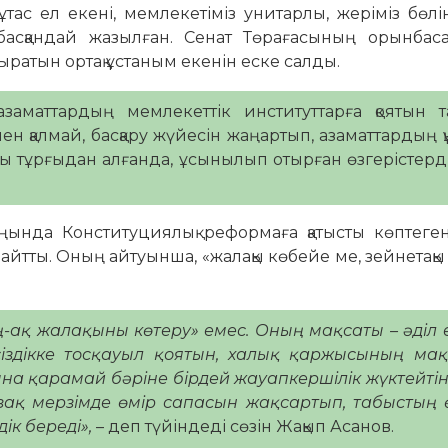
ұтас ел екені, мемлекетіміз унитарлы, жеріміз бөлін
басқандай жазылған. Сенат Төрағасының орынбас
тыратын ортақ ұстаным екенін еске салды.
азаматтардың мемлекеттік институттарға қоятын 
н қалмай, басқару жүйесін жаңартып, азаматтардың қ
сы тұрғыдан алғанда, ұсынылып отырған өзгерістерді
ңында Конституциялық реформаға қатысты көптеген
 айтты. Оның айтуынша, «жалақы көбейе ме, зейнетақы
ң-ақ жалақыны көтеру» емес. Оның мақсаты – әділ
тсіздікке тосқауыл қоятын, халық қаржысының ма
на қарамай бәріне бірдей жауапкершілік жүктейті
зақ мерзімде өмір сапасын жақсартып, табыстың 
ік береді»,
– деп түйіндеді сөзін Жақып Асанов.