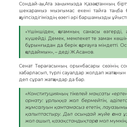
Сондай-ақ, Ата заңымызда Қазақстанның бірт
шекарамыз мызғымас екені тайға таңба 
қауіпсіздігіміздің өзегі әрі баршамызды ұйыс
«Үшіншіден, қоғамның санасы өзгерді, 
күшейді. Демек, мемлекет те заман көшіне
бұрынғыдан да берік қорғауға міндетті. О
қолдаймын», – деді Ж.Асанов.
Сенат Төрағасының орынбасары сөзінің со
хабарласып, түрлі сауалдар жолдап жатқанын
деп сұрап жатқандар да бар.
«Конституцияның тікелей мақсаты «ерте
орнату: ұрлыққа жол бермейтін, әділе
жұмсалуын қамтамасыз ететін, лауазымы
қалыптастыру. Дәл осындай жүйе ғана ұ
жол ашып, қазақстандықтарға мол мүмкінд