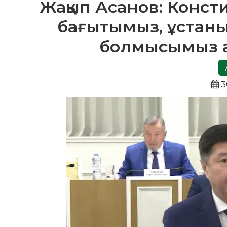
Жақып Асанов: Конст
бағытымыз, ұстан
болмысымыз ан
3