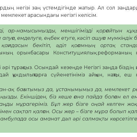
дың негізі заң үстемдігінде жатыр. Ал сол заңда
н мемлекет арасындағы негізгі келісім.
зді, ар-намысымызды, меншігімізді қорғайтын құ
алуға, емделуге, еңбек етуге, кәсіп ашуға мүмкіндік б
ағидасын бекітіп, әділ қоғамның ортақ станд
ының орынбасары Конституциялық реформаның не
і әрі тұрақсыз. Осындай кезеңде Негізгі заңда біздің 
ай құндылықтарға сүйенетініміз айқын, нақты, еш
ан-ақ бағытымыз да, ұстанымымыз да, мемлекет р
зды. Екіншіден, біз кеше ғана пайда болған ел ем
ңды мұрагеріміз. Бұл жер бізге оңай келген жоқ
ен сақтап қалған. Осы жер – бізге мұра болып қал
амбулада осы аманат дәл әрі салмақты көрсетілг