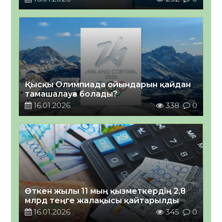
Қысқы Олимпиада ойындарын қайдан
тамашалауға болады?
16.01.2026
338
0
Өткен жылы 11 мың қызметкердің 2,8
млрд теңге жалақысы қайтарылды
16.01.2026
345
0