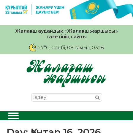
Жалағаш аудандық «Жалағаш жаршысы»
газетінің сайты
27°C
, Сенбі, 08 тамыз, 03:18
Day:
Қаңтар 16, 2026