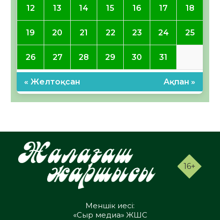
12
13
14
15
16
17
18
19
20
21
22
23
24
25
26
27
28
29
30
31
« Желтоқсан
Ақпан »
16+
Меншік иесі:
«Сыр медиа» ЖШС