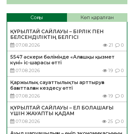
Соңғы
Көп қаралған
ҚҰРЫЛТАЙ САЙЛАУЫ – БІРЛІК ПЕН
БЕЛСЕНДІЛІКТІҢ БЕЛГІСІ
07.08.2026
21
0
5547 әскери бөлімінде «Алғашқы қызмет
күні» іс-шарасы өтті
07.08.2026
19
0
Қаржылық сауаттылықты арттыруға
бағытталған кездесу өтті
07.08.2026
19
0
ҚҰРЫЛТАЙ САЙЛАУЫ – ЕЛ БОЛАШАҒЫ
ҮШІН ЖАУАПТЫ ҚАДАМ
07.08.2026
25
0
Ауыл шаруашылығы – өңір экономикасының