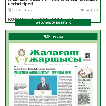
негізгі тірегі
06.08.2026
34
0
ҚОҒАМДЫҚ БЕЛСЕНДІЛІК – ЕЛ
Барлық жаңалық
ДАМУЫНЫҢ НЕГІЗІ
06.08.2026
32
0
PDF нұсқа
ҚҰРЫЛТАЙ САЙЛАУЫ – БОЛАШАҚҚА
БАСТАР ЖАУАПТЫ ТАҢДАУ
06.08.2026
35
0
Инфекциялық ауруларға қарсы иммундау
жұмыстарының тиімділігі
06.08.2026
35
0
Көкжөтел ауруы туралы
06.08.2026
33
0
АПВ вакцинасы туралы мәлімет
06.08.2026
33
0