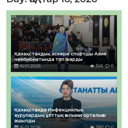
Қазақстандық әскери спортшы Азия
чемпионатында топ жарды
16.01.2026
345
0
Қазақстанда Инфекциялық
аурулардың ұлттық ғылыми орталығы
ашылды
16.01.2026
292
0