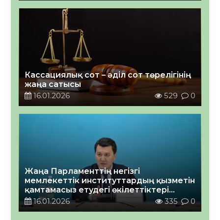
Кассациялық сот – әділ сот төрелігінің
жаңа сатысы
16.01.2026
529
0
Жаңа Парламенттің негізгі
мемлекеттік институттардың қызметін
қамтамасыз етудегі өкілеттіктері
талқыланды
16.01.2026
335
0