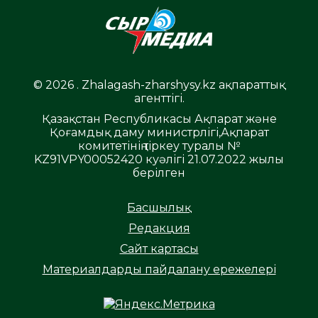
© 2026 . Zhalagash-zharshysy.kz ақпараттық
агенттігі.
Қазақстан Республикасы Ақпарат және
Қоғамдық даму министрлігі,Ақпарат
комитетінің тіркеу туралы №
KZ91VPY00052420 куәлігі 21.07.2022 жылы
берілген
Басшылық
Редакция
Сайт картасы
Материалдарды пайдалану ережелері