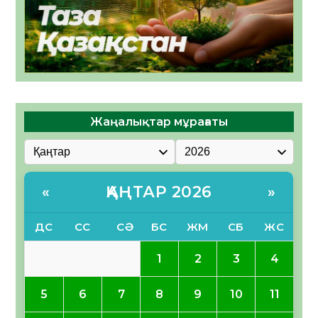
Жаңалықтар мұрағаты
ҚАҢТАР 2026
«
»
ДС
СС
СӘ
БС
ЖМ
СБ
ЖС
1
2
3
4
5
6
7
8
9
10
11