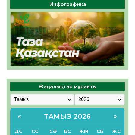
Инфографика
Жаңалықтар мұрағаты
ТАМЫЗ 2026
«
»
ДС
СС
СӘ
БС
ЖМ
СБ
ЖС