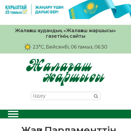
Жалағаш аудандық «Жалағаш жаршысы»
газетінің сайты
23°C
, Бейсенбі, 06 тамыз, 06:30
Жаңа Парламенттің