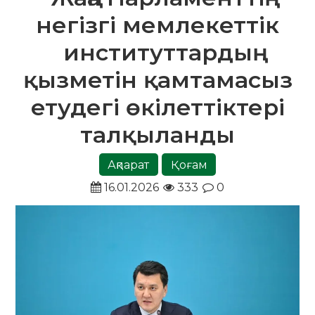
негізгі мемлекеттік
институттардың
қызметін қамтамасыз
етудегі өкілеттіктері
талқыланды
Ақпарат
Қоғам
16.01.2026
333
0