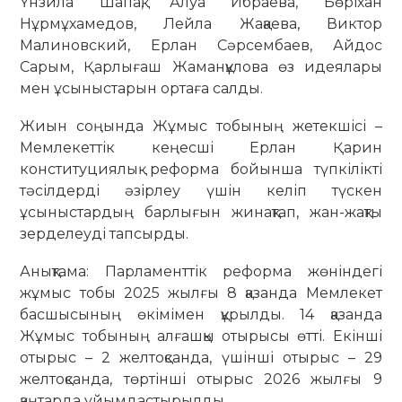
Үнзила Шапақ, Алуа Ибраева, Бөріхан
Нұрмұхамедов, Лейла Жақаева, Виктор
Малиновский, Ерлан Сәрсембаев, Айдос
Сарым, Қарлығаш Жаманқұлова өз идеялары
мен ұсыныстарын ортаға салды.
Жиын соңында Жұмыс тобының жетекшісі –
Мемлекеттік кеңесші Ерлан Қарин
конституциялық реформа бойынша түпкілікті
тәсілдерді әзірлеу үшін келіп түскен
ұсыныстардың барлығын жинақтап, жан-жақты
зерделеуді тапсырды.
Анықтама: Парламенттік реформа жөніндегі
жұмыс тобы 2025 жылғы 8 қазанда Мемлекет
басшысының өкімімен құрылды. 14 қазанда
Жұмыс тобының алғашқы отырысы өтті. Екінші
отырыс – 2 желтоқсанда, үшінші отырыс – 29
желтоқсанда, төртінші отырыс 2026 жылғы 9
қаңтарда ұйымдастырылды.