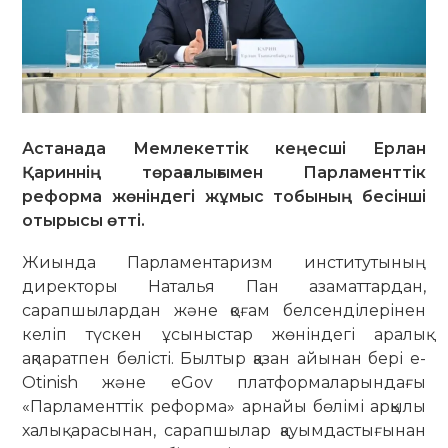
Астанада Мемлекеттік кеңесші Ерлан
Қариннің төрағалығымен Парламенттік
реформа жөніндегі жұмыс тобының бесінші
отырысы өтті.
Жиында Парламентаризм институтының
директоры Наталья Пан азаматтардан,
сарапшылардан және қоғам белсенділерінен
келіп түскен ұсыныстар жөніндегі аралық
ақпаратпен бөлісті. Былтыр қазан айынан бері e-
Otinish және eGov платформаларындағы
«Парламенттік реформа» арнайы бөлімі арқылы
халық арасынан, сарапшылар қауымдастығынан