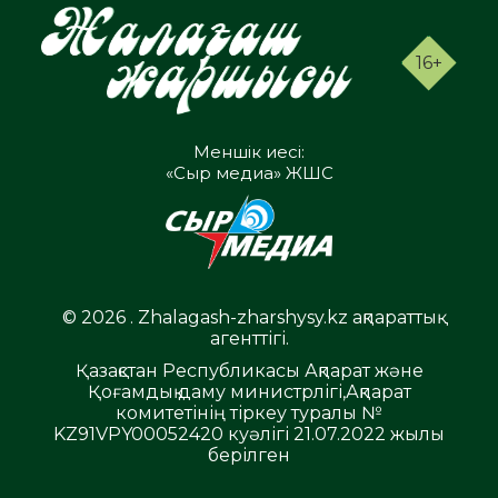
16+
Меншік иесі:
«Сыр медиа» ЖШС
© 2026 . Zhalagash-zharshysy.kz ақпараттық
агенттігі.
Қазақстан Республикасы Ақпарат және
Қоғамдық даму министрлігі,Ақпарат
комитетінің тіркеу туралы №
KZ91VPY00052420 куәлігі 21.07.2022 жылы
берілген