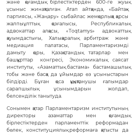
және қоғамдық бірлестіктерден 600-ге жуық
ұсыныс жинақталған. Атап айтқанда, «Байтақ»
партиясы, «Жаңару» сыбайлас жемқорлыққа қарсы
жалпыұлттық қозғалысы, Республикалық
адвокаттар алқасы, «Toqtamys» адвокаттық
қауымдастығы, Халықаралық арбитраж және
медиация палатасы, Парламентаризмді
дамыту қоры, Қазақстандық татарлар мен
башқұрттар конгресі, Экономикалық саясат
институты, «Азаматтық бастама» бастамашылық
тобы және басқа да ұйымдар өз ұсыныстарын
білдірді. Бұған қоса құқықтанушы ғалымдар
сарапшылық ұсынымдарын жолдап,
белсенділік танытуда.
Сонымен қатар Парламентаризм институтының
директоры азаматтар мен қоғамдық
бірлестіктерден парламенттік реформадан
бөлек, конституциялық реформаға қатысты да