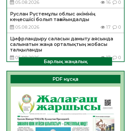
05.08.2026
16
0
Руслан Рүстемұлы облыс әкімінің
кеңесшісі болып тағайындалды
05.08.2026
17
0
Цифрландыру саласын дамыту аясында
салынатын жаңа орталықтың жобасы
талқыланды
05.08.2026
17
0
Барлық жаңалық
Алғашқы цифрлық жасанды интеллект
құралдарының таныстырылымы өтті
PDF нұсқа
05.08.2026
17
0
Қазақстандықтардың 72,3%-ы жаңа
Құрылтай үшін дауыс беруге дайын
05.08.2026
18
0
ӘРБІР ДАУЫС – ҚОҒАМ ДАМУЫНА
ҚОСЫЛҒАН ҮЛЕС