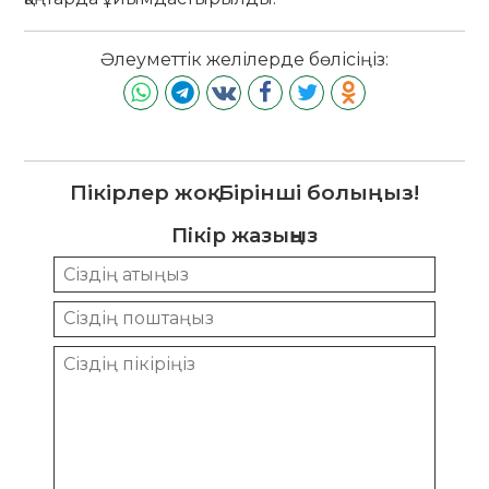
Әлеуметтік желілерде бөлісіңіз:
Пікірлер жоқ. Бірінші болыңыз!
Пікір жазыңыз