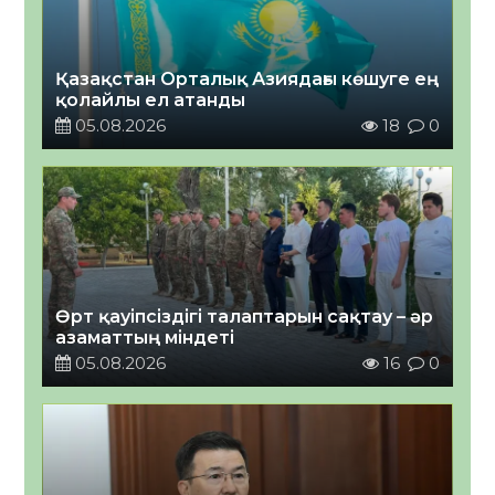
Қазақстан Орталық Азиядағы көшуге ең
қолайлы ел атанды
05.08.2026
18
0
Өрт қауіпсіздігі талаптарын сақтау – әр
азаматтың міндеті
05.08.2026
16
0