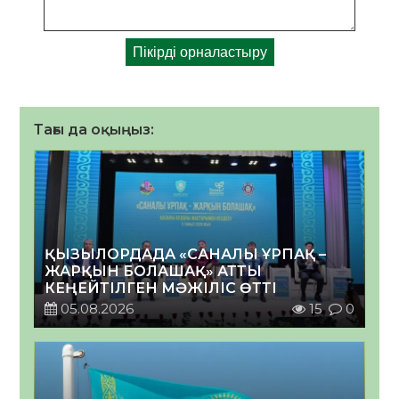
Тағы да оқыңыз:
ҚЫЗЫЛОРДАДА «САНАЛЫ ҰРПАҚ –
ЖАРҚЫН БОЛАШАҚ» АТТЫ
КЕҢЕЙТІЛГЕН МӘЖІЛІС ӨТТІ
05.08.2026
15
0