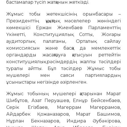
бастамалар түсіп жатқанын жеткізді.
Жұмыс тобы жетекшісінің орынбасары –
Президенттің құқықтық мәселелер жөніндегі
көмекшісі Ержан Жиенбаев Парламенттің
Үкіметті, Конституциялық Сотты, Жоғары
аудиторлық палатаны, Орталық сайлау
комиссиясын және басқа да мемлекеттік
органдарды жасақтауға қатысуын реттейтін
конституциялық рәсімдердің жалпы тәсілдері
туралы айтты. Бұл тәсілдер Жұмыс тобы
мүшелері мен саяси партиялардың
ұсыныстары негізінде әзірленген.
Жұмыс тобының мүшелері қатарынан Марат
Шибұтов, Азат Перуашев, Елнұр Бейсенбаев,
Серік Егізбаев, Магеррам Магеррамов,
Айдарбек Қожаназаров, Марат Башимов,
Нұрлан Бекназаров, Индира Әубәкірова,