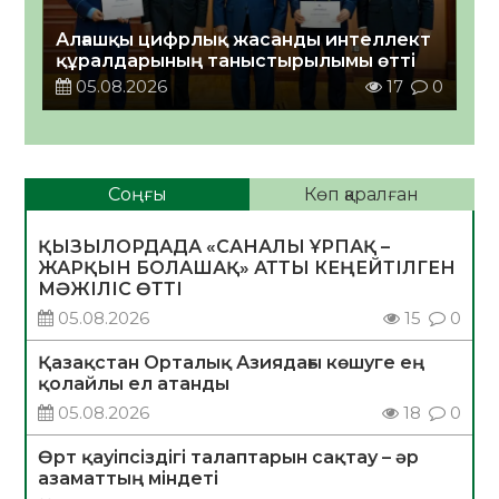
Алғашқы цифрлық жасанды интеллект
құралдарының таныстырылымы өтті
05.08.2026
17
0
Соңғы
Көп қаралған
ҚЫЗЫЛОРДАДА «САНАЛЫ ҰРПАҚ –
ЖАРҚЫН БОЛАШАҚ» АТТЫ КЕҢЕЙТІЛГЕН
МӘЖІЛІС ӨТТІ
05.08.2026
15
0
Қазақстан Орталық Азиядағы көшуге ең
қолайлы ел атанды
05.08.2026
18
0
Өрт қауіпсіздігі талаптарын сақтау – әр
азаматтың міндеті