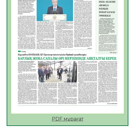
05.08.2026
25
0
ҚҰРЫЛТАЙ САЙЛАУЫ – БІРЛІК ПЕН
ЖАУАПКЕРШІЛІККЕ БАСТАЙТЫН ҚАДАМ
05.08.2026
23
0
Мектептен – Ұлттық ұлан сапына
04.08.2026
34
0
Үкіметтік емес ұйымдарға арналған
сыйлықақы конкурсына өтінім қабылдау
басталды
04.08.2026
38
0
Үкіметте Президенттің отандық тауарды
қолдау жөніндегі тапсырмаларының
жүзеге асырылу барысы қаралуда
04.08.2026
37
0
PDF мұрағат
Жазғы лагерьде оқушылармен
профилактикалық кездесу өтті
04.08.2026
46
0