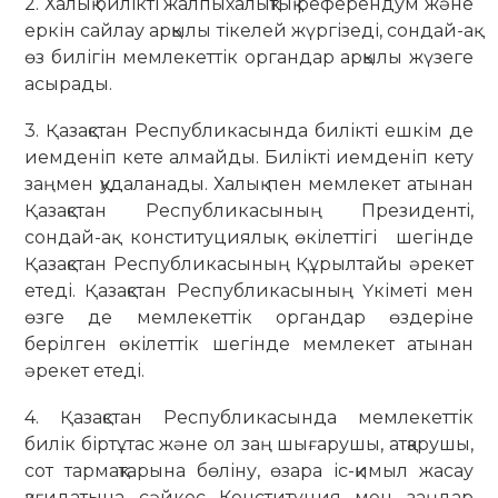
2. Халық билікті жалпыхалықтық референдум және
еркін сайлау арқылы тікелей жүргізеді, сондай-ақ
өз билігін мемлекеттік органдар арқылы жүзеге
асырады.
3. Қазақстан Республикасында билікті ешкім де
иемденіп кете алмайды. Билікті иемденіп кету
заңмен қудаланады. Халық пен мемлекет атынан
Қазақстан Республикасының Президенті,
сондай-ақ конституциялық өкілеттігі шегінде
Қазақстан Республикасының Құрылтайы әрекет
етеді. Қазақстан Республикасының Үкіметі мен
өзге де мемлекеттік органдар өздеріне
берілген өкілеттік шегінде мемлекет атынан
әрекет етеді.
4. Қазақстан Республикасында мемлекеттік
билік біртұтас және ол заң шығарушы, атқарушы,
сот тармақтарына бөліну, өзара іс-қимыл жасау
қағидатына сәйкес Конституция мен заңдар