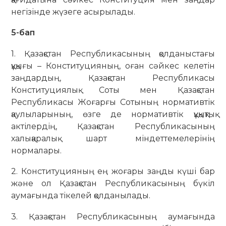
негізінде жүзеге асырылады.
5-бап
1. Қазақстан Республикасының қолданыстағы
құқығы – Конституцияның, оған сәйкес келетін
заңдардың, Қазақстан Республикасы
Конституциялық Соты мен Қазақстан
Республикасы Жоғарғы Сотының нормативтік
қаулыларының, өзге де нормативтік құқықтық
актілердің, Қазақстан Республикасының
халықаралық шарт міндеттемелерінің
нормалары.
2. Конституцияның ең жоғары заңды күші бар
және ол Қазақстан Республикасының бүкіл
аумағында тікелей қолданылады.
3. Қазақстан Республикасының аумағында