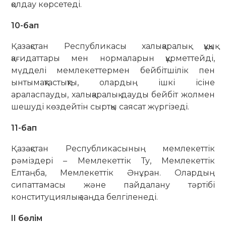
қолдау көрсетеді.
10-бап
Қазақстан Республикасы халықаралық құқық
қағидаттары мен нормаларын құрметтейді,
мүдделі мемлекеттермен бейбітшілік пен
ынтымақтастықты, олардың ішкі ісіне
араласпауды, халықаралық дауды бейбіт жолмен
шешуді көздейтін сыртқы саясат жүргізеді.
11-бап
Қазақстан Республикасының мемлекеттік
рәміздері – Мемлекеттік Ту, Мемлекеттік
Елтаңба, Мемлекеттік Әнұран. Олардың
сипаттамасы және пайдалану тәртібі
конституциялық заңда белгіленеді.
II бөлім