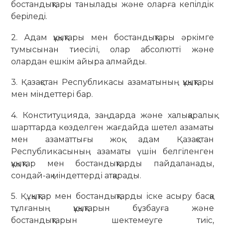
бостандықтары танылады және оларға кепiлдiк
берiледi.
2. Адам құқықтары мен бостандықтары әркiмге
тумысынан тиесілі, олар абсолютті және
олардан ешкiм айыра алмайды.
3. Қазақстан Республикасы азаматының құқықтары
мен мiндеттері бар.
4. Конституцияда, заңдарда және халықаралық
шарттарда көзделген жағдайда шетел азаматы
мен азаматтығы жоқ адам Қазақстан
Республикасының азаматы үшін белгіленген
құқықтар мен бостандықтарды пайдаланады,
сондай-ақ мiндеттерді атқарады.
5. Құқықтар мен бостандықтарды іске асыру басқа
тұлғаның құқықтарын бұзбауға және
бостандықтарын шектемеуге тиiс,