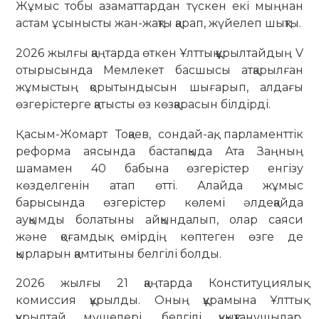
Жұмыс тобы азаматтардан түскен екі мыңнан
астам ұсынысты жан-жақты қарап, жүйелеп шықты.
2026 жылғы қаңтарда өткен Ұлттық құрылтайдың V
отырысында Мемлекет басшысы атқарылған
жұмыстың қорытындысын шығарып, алдағы
өзгерістерге қатысты өз көзқарасын білдірді.
Қасым-Жомарт Тоқаев, сондай-ақ, парламенттік
реформа аясында бастапқыда Ата Заңның
шамамен 40 бабына өзгерістер енгізу
көзделгенін атап өтті. Алайда жұмыс
барысында өзгерістер көлемі әлдеқайда
ауқымды болатыны айқындалып, олар саяси
және қоғамдық өмірдің көптеген өзге де
қырларын қамтитыны белгілі болды.
2026 жылғы 21 қаңтарда Конституциялық
комиссия құрылды. Оның құрамына Ұлттық
құрылтай мүшелері, белгілі құқықтанушылар,