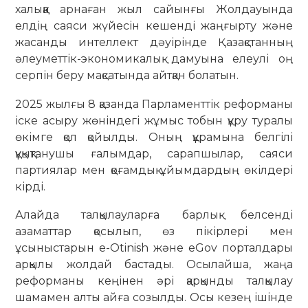
халыққа арнаған жыл сайынғы Жолдауында
елдің саяси жүйесін кешенді жаңғырту және
жасанды интеллект дәуірінде Қазақстанның
әлеуметтік-экономикалық дамуына елеулі оң
серпін беру мақсатында айтқан болатын.
2025 жылғы 8 қазанда Парламенттік реформаны
іске асыру жөніндегі жұмыс тобын құру туралы
өкімге қол қойылды. Оның құрамына белгілі
құқықтанушы ғалымдар, сарапшылар, саяси
партиялар мен қоғамдық ұйымдардың өкілдері
кірді.
Алайда талқылауларға барлық белсенді
азаматтар қосылып, өз пікірлері мен
ұсыныстарын e-Otinish және eGov порталдары
арқылы жолдай бастады. Осылайша, жаңа
реформаны кеңінен әрі қарқынды талқылау
шамамен алты айға созылды. Осы кезең ішінде