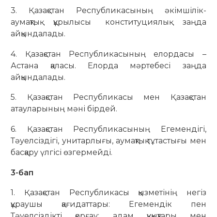
3. Қазақстан Республикасының әкімшілік-
аумақтық құрылысы конституциялық заңда
айқындалады.
4. Қазақстан Республикасының елордасы –
Астана қаласы. Елорда мәртебесі заңда
айқындалады.
5. Қазақстан Республикасы мен Қазақстан
атауларының мәні бірдей.
6. Қазақстан Республикасының Егемендігі,
Тәуелсіздігі, унитарлығы, аумақтық тұтастығы мен
басқару үлгісі өзгермейді.
3-бап
1. Қазақстан Республикасы қызметінің негіз
құраушы қағидаттары: Егемендік пен
Тәуелсіздікті қорғау; адам құқықтары мен