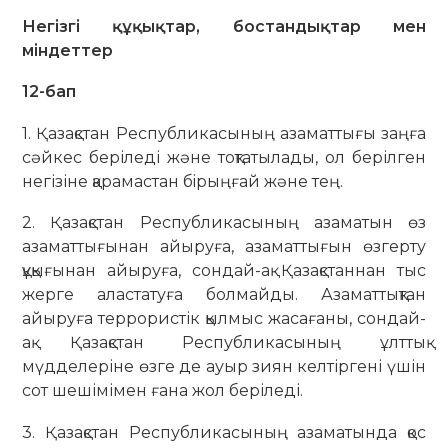
Негізгі құқықтар, бостандықтар мен
міндеттер
12-бап
1. Қазақстан Республикасының азаматтығы заңға
сәйкес беріледі және тоқтатылады, ол берілген
негізіне қарамастан бiрыңғай және тең.
2. Қазақстан Республикасының азаматын өз
азаматтығынан айыруға, азаматтығын өзгерту
құқығынан айыруға, сондай-ақ Қазақстаннан тыс
жерге аластатуға болмайды. Азаматтықтан
айыруға террористік қылмыс жасағаны, сондай-
ақ Қазақстан Республикасының ұлттық
мүдделеріне өзге де ауыр зиян келтіргені үшін
сот шешімімен ғана жол беріледі.
3. Қазақстан Республикасының азаматында қос