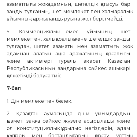
азаматтығы жоқ адамның, шетелдік қатысуы бар
заңды тұлғаның, шет мемлекет пен халықаралық
ұйымның қаржыландыруына жол берілмейді.
5. Коммерциялық емес ұйымның шет
мемлекеттен, халықаралық және шетелдік заңды
тұлғадан, шетел азаматы мен азаматтығы жоқ
адамнан алатын ақша қаражатының қозғалысы
және активтері туралы ақпарат Қазақстан
Республикасының заңдарына сәйкес ашық әрі
қолжетімді болуға тиіс.
7-бап
1. Дін мемлекеттен бөлек.
2. Қазақстан аумағында діни ұйымдардың
қызметі заңға сәйкес жүзеге асырылады және
ол конституциялық құрылыс негіздерін, адам
құқықтары мен бостандықтарын қорғау, ұлттық