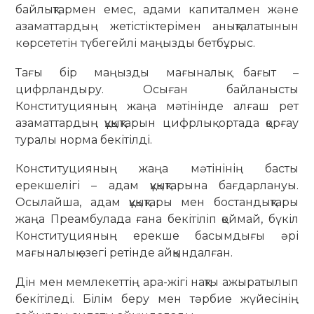
байлықтармен емес, адами капиталмен және
азаматтардың жетістіктерімен анықталатынын
көрсететін түбегейлі маңызды бетбұрыс.
Тағы бір маңызды мағыналық бағыт –
цифрландыру. Осыған байланысты
Конституцияның жаңа мәтінінде алғаш рет
азаматтардың құқықтарын цифрлық ортада қорғау
туралы норма бекітілді.
Конституцияның жаңа мәтінінің басты
ерекшелігі – адам құқықтарына бағдарлануы.
Осылайша, адам құқықтары мен бостандықтары
жаңа Преамбулада ғана бекітіліп қоймай, бүкіл
Конституцияның ерекше басымдығы әрі
мағыналық өзегі ретінде айқындалған.
Дін мен мемлекеттің ара-жігі нақты ажыратылып
бекітіледі. Білім беру мен тәрбие жүйесінің