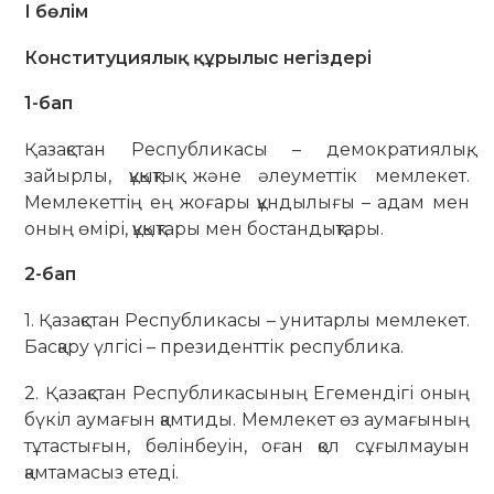
І бөлім
Конституциялық құрылыс негіздері
1-бап
Қазақстан Республикасы – демократиялық,
зайырлы, құқықтық және әлеуметтік мемлекет.
Мемлекеттің ең жоғары құндылығы – адам мен
оның өмірі, құқықтары мен бостандықтары.
2-бап
1. Қазақстан Республикасы – унитарлы мемлекет.
Басқару үлгісі – президенттік республика.
2. Қазақстан Республикасының Егемендігі оның
бүкіл аумағын қамтиды. Мемлекет өз аумағының
тұтастығын, бөлінбеуін, оған қол сұғылмауын
қамтамасыз етеді.