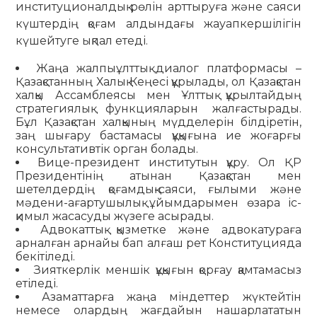
институционалдық рөлін арттыруға және саяси
күштердің қоғам алдындағы жауапкершілігін
күшейтуге ықпал етеді.
Жаңа жалпыұлттық диалог платформасы –
Қазақстанның Халық Кеңесі құрылады, ол Қазақстан
халқы Ассамблеясы мен Ұлттық құрылтайдың
стратегиялық функцияларын жалғастырады.
Бұл Қазақстан халқының мүдделерін білдіретін,
заң шығару бастамасы құқығына ие жоғарғы
консультативтік орган болады.
Вице-президент институтын құру. Ол ҚР
Президентінің атынан Қазақстан мен
шетелдердің қоғамдық-саяси, ғылыми және
мәдени-ағартушылық ұйымдарымен өзара іс-
қимыл жасасуды жүзеге асырады.
Адвокаттық қызметке және адвокатураға
арналған арнайы бап алғаш рет Конституцияда
бекітіледі.
Зияткерлік меншік құқығын қорғау қамтамасыз
етіледі.
Азаматтарға жаңа міндеттер жүктейтін
немесе олардың жағдайын нашарлататын