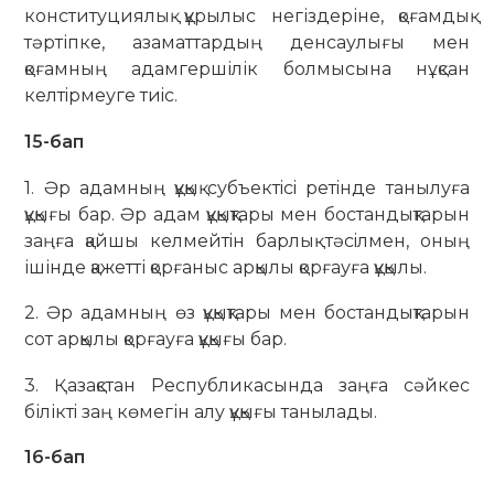
конституциялық құрылыс негіздеріне, қоғамдық
тәртіпке, азаматтардың денсаулығы мен
қоғамның адамгершілік болмысына нұқсан
келтiрмеуге тиiс.
15-бап
1. Әр адамның құқық субъектiсi ретiнде танылуға
құқығы бар. Әр адам құқықтары мен бостандықтарын
заңға қайшы келмейтiн барлық тәсiлмен, оның
ішінде қажетті қорғаныс арқылы қорғауға құқылы.
2. Әр адамның өз құқықтары мен бостандықтарын
сот арқылы қорғауға құқығы бар.
3. Қазақстан Республикасында заңға сәйкес
біліктi заң көмегін алу құқығы танылады.
16-бап