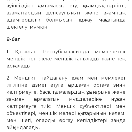
қауіпсіздікті қамтамасыз ету, қоғамдық тәртіпті,
азаматтардың денсаулығын және қоғамның
адамгершілік болмысын қорғау мақсатында
шектелуі мүмкін.
8-бап
1. Қазақстан Республикасында мемлекеттік
меншік пен жеке меншік танылады және тең
қорғалады.
2. Меншікті пайдалану қоғам мен мемлекет
игілігіне қызмет етуге, қоршаған ортаға зиян
келтірмеуге, басқа тұлғалардың құқықтарына және
заңмен қорғалатын мүдделеріне нұқсан
келтірмеуге тиіс. Меншік субъектілері мен
объектілері, меншік иелері құқықтарының көлемі
мен шегі, оларды қорғау кепілдіктері заңда
айқындалады.