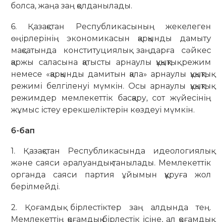
болса, жаңа заң қолданылады.
6. Қазақстан Республикасының жекелеген
өңірлерінің экономикасын қарқынды дамыту
мақсатында конституциялық заңдарға сәйкес
қаржы саласына қатысты арнаулы құқықтық режим
немесе «қарқынды дамитын қала» арнаулы құқықтық
режимі белгіленуі мүмкін. Осы арнаулы құқықтық
режимдер мемлекеттік басқару, сот жүйесінің
жұмыс істеу ерекшеліктерін көздеуі мүмкін.
6-бап
1. Қазақстан Республикасында идеологиялық
және саяси әралуандық танылады. Мемлекеттік
органда саяси партия ұйымын құруға жол
берілмейді.
2. Қоғамдық бірлестіктер заң алдында тең.
Мемлекеттің қоғамдық бірлестік ісіне, ал қоғамдық