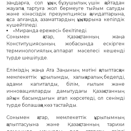
заңдарға, сол құқық бұзушылық үшін қайтадан
жауапқа тартуға жол бермеуге тыйым салуды
және кінәсіздік презумпциясы қағидаттарына,
қоса алғанда, азаматтардың құқықтарына кепілдік
күшейтіледі.
«Миранда ережесі» бекітіледі.
Сонымен қатар, Қазақстанның жаңа
Конституциясының жобасында ескірген
терминологиялық аппарат мәселесі кешенді
түрде шешілуде.
Еліміздің жаңа Ата Заңының мәтіні қалыптасқан
мемлекеттік құрылымды, халықаралық беделді,
адами капиталды, білім, ғылым және
инновацияларды дамытудағы Қазақстанның
айқын басымдығын атап көрсетеді, ол сенімді
түрде болашаққа көз тастайды.
Сонымен қатар, мемлекеттік құрылымның
қалыптасуына және Қазақстанның тарихи