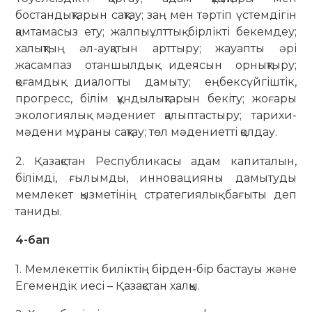
бостандықтарын сақтау; заң мен тәртіп үстемдігін
қамтамасыз ету; жалпыұлттық бірлікті бекемдеу;
халықтың әл-ауқатын арттыру; жауапты әрі
жасампаз отаншылдық идеясын орнықтыру;
қоғамдық диалогты дамыту; еңбексүйгіштік,
прогресс, білім құндылықтарын бекіту; жоғары
экологиялық мәдениет қалыптастыру; тарихи-
мәдени мұраны сақтау; төл мәдениетті қолдау.
2. Қазақстан Республикасы адам капиталын,
білімді, ғылымды, инновацияны дамытуды
мемлекет қызметінің стратегиялық бағыты деп
таниды.
4-бап
1. Мемлекеттік биліктің бірден-бір бастауы және
Егемендік иесі – Қазақстан халқы.