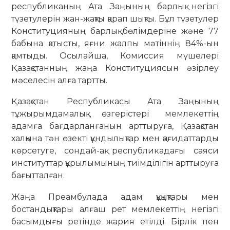
республиканың Ата Заңының барлық негізгі
түзетулерін жан-жақты қарап шықты. Бұл түзетулер
Конституцияның барлық бөлімдеріне және 77
бабына қатысты, яғни жалпы мәтіннің 84%-ын
қамтыды. Осылайша, Комиссия мүшелері
Қазақстанның жаңа Конституциясын әзірлеу
мәселесін алға тартты.
Қазақстан Республикасы Ата Заңының
тұжырымдамалық өзгерістері мемлекеттің
адамға бағдарланғанын арттыруға, Қазақстан
халқына тән өзекті құндылықтар мен қағидаттарды
көрсетуге, сондай-ақ республикадағы саяси
институттар құрылымының тиімділігін арттыруға
бағытталған.
Жаңа Преамбулада адам құқықтары мен
бостандықтары алғаш рет мемлекеттің негізгі
басымдығы ретінде жария етілді. Бірлік пен