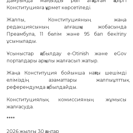
дамуында маңызды рөл атқарған қазіргі
Конституцияға құрмет көрсетіледі.
Жалпы, Конституцияның жаңа
редакциясының алғашқы жобасында
Преамбула, 11 бөлім және 95 бап бекітілу
ұсынылады.
Ұсыныстар қабылдау e-Otinish және eGov
порталдары арқылы жалғасып жатыр.
Жаңа Конституция бойынша нақты шешімді
еліміздің азаматтары жалпыұлттық
референдумда қабылдайды.
Конституциялық комиссияның жұмысы
жалғасуда.
****
2026 жылғы 30 қаңтар