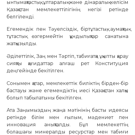
ынтымақтастық, ұлтаралық және дінаралық келісім
Қазақстан мемлекеттілігінің негізі ретінде
белгіленді.
Егемендік пен Тәуелсіздік, біртұтастық, аумақтық
тұтастық өзгермейтін құндылықтар санатына
жатқызылды.
Әділеттілік, Заң мен Тәртіп, табиғатқа ұқыпты қарау
сияқты қағидаттар алғаш рет Конституция
деңгейінде бекітілген.
Сонымен қатар, мемлекеттік биліктің бірден-бір
бастауы және егемендіктің иесі Қазақстан халқы
болып табылатыны бекітілген.
Ата Заңымыздың жаңа мәтінінің басты идеясы
ретінде білім мен ғылым, мәдениет пен
инновация анықталды. Бұл мемлекеттің
болашағы минералды ресурстар мен табиғи