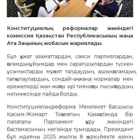
Конституциялық реформалар жөніндегі
комиссия Қазақстан Республикасының жаңа
Ата Заңының жобасын жариялады.
Бұл құжат азаматтардан, саяси партиялардан,
қоғамдық ұйымдар мен сарапшылардан түскен
ұсыныстарды мұқият талдаудың, ашық қоғамдық
талқылаулардың, сондай-ақ жаңа нормалар мен
ережелерді жан-жақты әрі тиянақты пысықтаудың
нәтижесінде пайда болды.
Конституциялық реформа Мемлекет басшысы
Қасым-Жомарт Тоқаевтың Қазақстанда бір
палаталы Парламент құру жөніндегі
бастамасының негізінде туындады. Президент
бұл идеяны 2025 жылғы 8 қыркүйекте өзінің