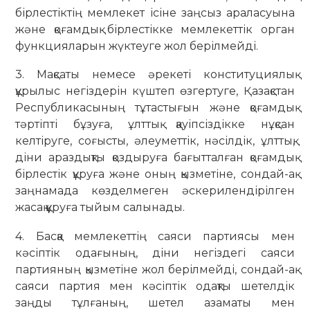
бірлестіктің мемлекет ісіне заңсыз араласуына
және қоғамдық бірлестікке мемлекеттік орган
функцияларын жүктеуге жол берілмейді.
3. Мақсаты немесе әрекеті конституциялық
құрылыс негіздерін күштеп өзгертуге, Қазақстан
Республикасының тұтастығын және қоғамдық
тәртіпті бұзуға, ұлттық қауіпсіздікке нұқсан
келтіруге, соғысты, әлеуметтік, нәсілдік, ұлттық,
діни араздықты қоздыруға бағытталған қоғамдық
бірлестік құруға және оның қызметіне, сондай-ақ
заңнамада көзделмеген әскерилендірілген
жасақ құруға тыйым салынады.
4. Басқа мемлекеттің саяси партиясы мен
кәсіптік одағының, діни негіздегі саяси
партияның қызметіне жол берілмейді, сондай-ақ
саяси партия мен кәсіптік одақты шетелдік
заңды тұлғаның, шетел азаматы мен