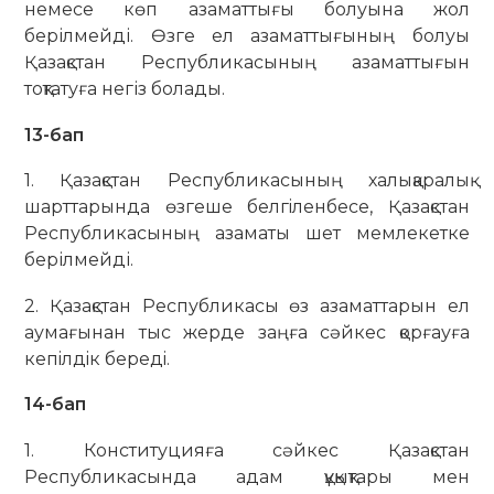
немесе көп азаматтығы болуына жол
берілмейді. Өзге ел азаматтығының болуы
Қазақстан Республикасының азаматтығын
тоқтатуға негіз болады.
13-бап
1. Қазақстан Республикасының халықаралық
шарттарында өзгеше белгiленбесе, Қазақстан
Республикасының азаматы шет мемлекетке
берілмейді.
2. Қазақстан Республикасы өз азаматтарын ел
аумағынан тыс жерде заңға сәйкес қорғауға
кепiлдiк бередi.
14-бап
1. Конституцияға сәйкес Қазақстан
Республикасында адам құқықтары мен