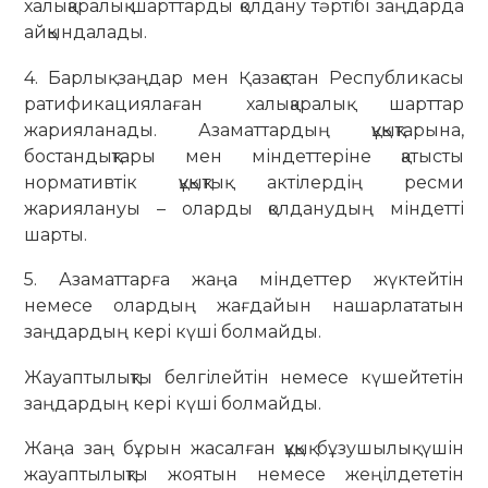
халықаралық шарттарды қолдану тәртібі заңдарда
айқындалады.
4. Барлық заңдар мен Қазақстан Республикасы
ратификациялаған халықаралық шарттар
жарияланады. Азаматтардың құқықтарына,
бостандықтары мен міндеттеріне қатысты
нормативтік құқықтық актілердің ресми
жариялануы – оларды қолданудың міндетті
шарты.
5. Азаматтарға жаңа міндеттер жүктейтін
немесе олардың жағдайын нашарлататын
заңдардың кері күші болмайды.
Жауаптылықты белгілейтін немесе күшейтетін
заңдардың кері күші болмайды.
Жаңа заң бұрын жасалған құқық бұзушылық үшін
жауаптылықты жоятын немесе жеңілдететін