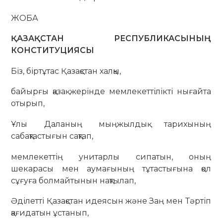
ЖОБА
ҚАЗАҚСТАН РЕСПУБЛИКАСЫНЫҢ
КОНСТИТУЦИЯСЫ
Біз, біртұтас Қазақстан халқы,
байырғы қазақ жерінде мемлекеттілікті нығайта
отырып,
Ұлы Даланың мыңжылдық тарихының
сабақтастығын сақтап,
мемлекеттің унитарлы сипатын, оның
шекарасы мен аумағының тұтастығына қол
сұғуға болмайтынын нақтылап,
Әділетті Қазақстан идеясын және Заң мен Тәртіп
қағидатын ұстанып,