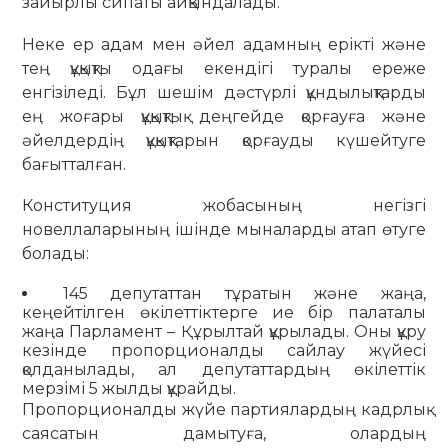
зайырлы сипаты айқындалады.
Неке ер адам мен әйел адамның ерікті және
тең құқықты одағы екендігі туралы ереже
енгізіледі. Бұл шешім дәстүрлі құндылықтарды
ең жоғары құқықтық деңгейде қорғауға және
әйелдердің құқықтарын қорғауды күшейтуге
бағытталған.
Конституция жобасының негізгі
новеллаларының ішінде мыналарды атап өтуге
болады:
145 депутаттан тұратын және жаңа,
кеңейтілген өкілеттіктерге ие бір палаталы
жаңа Парламент – Құрылтай құрылады. Оны құру
кезінде пропорционалды сайлау жүйесі
қолданылады, ал депутаттардың өкілеттік
мерзімі 5 жылды құрайды.
Пропорционалды жүйе партиялардың кадрлық
саясатын дамытуға, олардың