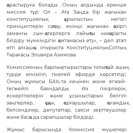
қарастыруға болады. Оның алдында ерекше
миссия тұр. Ол – Ата Заңда бір жағынан
конституциялық құрылыстың негізгі
принциптерін сақтау, екінші жағынан қазіргі
заманғы сын-қатерлерге лайықты көзқарасты
білдіру мүмкіндігін қамтамасыз ету», – деп атап
өтті алғашқы отырыста Конституциялық Соттың
Төрағасы Эльвира Азимова.
Комиссияның барлық отырыстары толықтай ашық
түрде өткізіліп, тікелей эфирде көрсетілді.
Оның жұмысы БАҚ-та кеңінен және егжей-
тегжейлі баяндалды. Өз пікірлерін,
ескертпелерін және ұсыныстарын белгілі
заңгерлер, құқық қорғаушылар, қоғамдық
белсенділер, депутаттар, саяси зерттеушілер
және басқа да сарапшылар білдірді.
Жұмыс барысында Комиссия мүшелері