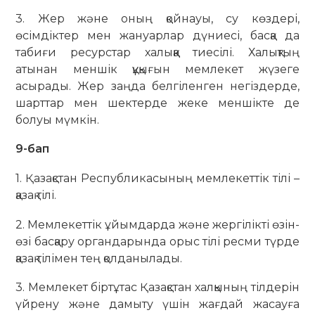
3. Жер жəне оның қойнауы, су көздері,
өсімдіктер мен жануарлар дүниесі, басқа да
табиғи ресурстар халыққа тиесілі. Халықтың
атынан меншік құқығын мемлекет жүзеге
асырады. Жер заңда белгіленген негіздерде,
шарттар мен шектерде жеке меншікте де
болуы мүмкін.
9-бап
1. Қазақстан Республикасының мемлекеттік тілі –
қазақ тілі.
2. Мемлекеттік ұйымдарда және жергілікті өзін-
өзі басқару органдарында орыс тілі ресми түрде
қазақ тілімен тең қолданылады.
3. Мемлекет біртұтас Қазақстан халқының тілдерін
үйрену және дамыту үшін жағдай жасауға