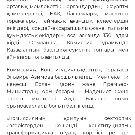
орталық мемлекеттік органдардың жауапты
қызметкерлері, БАҚ басшылары, мәслихат
төрағалары, аймақтық қоғамдық кеңестердің
өкілдері, сондай-ақ сарапшылық және ғылыми
қауымдастық өкілдерін қоса алғанда 130 адам
кірді. Осылайша, Комиссия құрамында
Қазақстанның барлық әлеуметтік топтары мен
аймақтары толық қамтылды.
Комиссияға Конституциялық Соттың Төрағасы
Эльвира Азимова басшылық етеді. Мемлекеттік
кеңесші Ерлан Қарин және Премьер-
Министрдің орынбасары – Мәдениет және
ақпарат министрі Аида Балаева оның
орынбасарлары болып белгіленді.
«Комиссияның құрылуын секторлық
өзгерістерден кешенді конституциялық
трансформацияға өтудің көрінісі ретінде