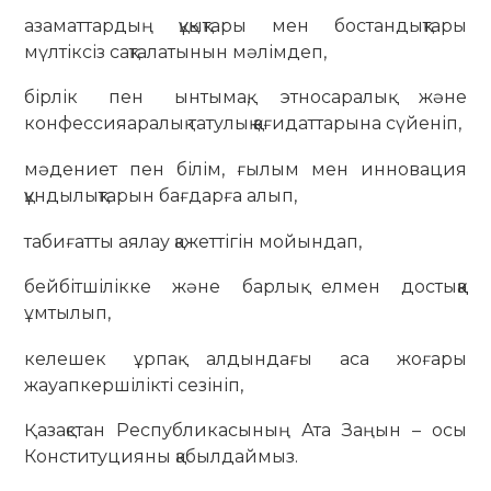
азаматтардың құқықтары мен бостандықтары
мүлтіксіз сақталатынын мәлімдеп,
бірлік пен ынтымақ, этносаралық және
конфессияаралық татулық қағидаттарына сүйеніп,
мәдениет пен білім, ғылым мен инновация
құндылықтарын бағдарға алып,
табиғатты аялау қажеттігін мойындап,
бейбітшілікке және барлық елмен достыққа
ұмтылып,
келешек ұрпақ алдындағы аса жоғары
жауапкершілікті сезініп,
Қазақстан Республикасының Ата Заңын – осы
Конституцияны қабылдаймыз.