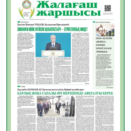
10.08.2026
18
0
ҚҰРЫЛТАЙ САЙЛАУЫ – АЗАМАТТЫҚ
БЕЛСЕНДІЛІКТІҢ МАҢЫЗДЫ КӨРІНІСІ
10.08.2026
18
0
Мемлекет басшысы Қасым-Жомарт
Тоқаевтың Абай күнімен құттықтауы
10.08.2026
10
0
«Жастар және заң мен тәртіп» атты
облыстық жайдарман ойындары өтті
10.08.2026
10
0
Өңірде «Кең дала-2» бағдарламасы арқылы
80 шаруашылық қаржыландырылды
09.08.2026
23
0
Жер ресурстары тиімді игерілуде
09.08.2026
24
0