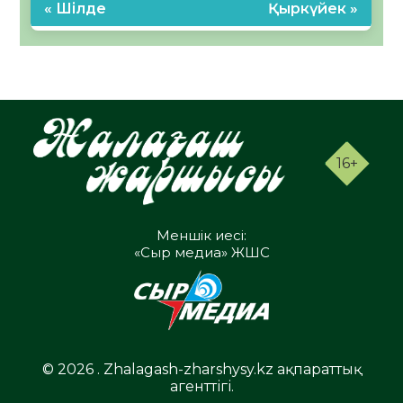
« Шілде
Қыркүйек »
16+
Меншік иесі:
«Сыр медиа» ЖШС
© 2026 . Zhalagash-zharshysy.kz ақпараттық
агенттігі.