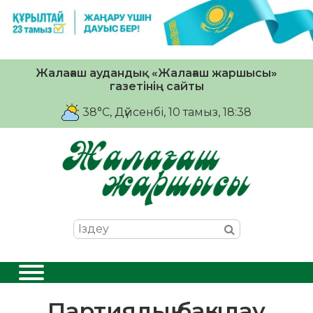
Жалағаш аудандық «Жалағаш жаршысы»
газетінің сайты
38°C
, Дүйсенбі, 10 тамыз, 18:38
Партиялық бақылау