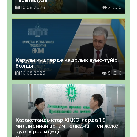
таратылуда
10.08.2026
2
0
Қарулы күштерде кадрлық ауыс-түйіс
болды
10.08.2026
5
0
Қазақстандықтар ХҚКО-ларда 1,5
миллионнан астам төлқұжат пен жеке
куәлік рәсімдеді