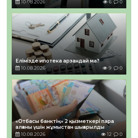
10.08.2026
6
0
Елімізде ипотека арзандай ма?
10.08.2026
9
0
«Отбасы банктің» 2 қызметкері пара
алғаны үшін жұмыстан шығарылды
10.08.2026
12
0