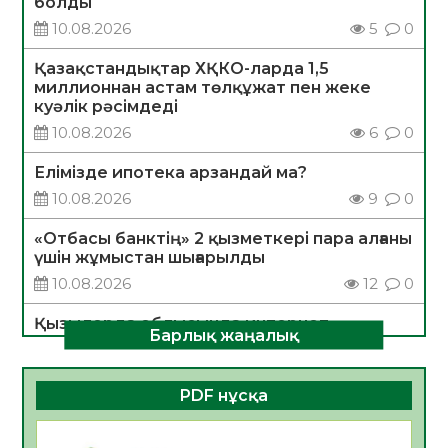
болды
10.08.2026
5
0
Қазақстандықтар ХҚКО-ларда 1,5
миллионнан астам төлқұжат пен жеке
куәлік рәсімдеді
10.08.2026
6
0
Елімізде ипотека арзандай ма?
10.08.2026
9
0
«Отбасы банктің» 2 қызметкері пара алғаны
үшін жұмыстан шығарылды
10.08.2026
12
0
Қызылорда облысында интернет
Барлық жаңалық
алаяқтықтың алдын алуға бағытталған
ақпараттық-түсіндіру іс-шарасы өтті
10.08.2026
9
0
PDF нұсқа
САНАЛЫ ТАҢДАУ – ЖАРҚЫН БОЛАШАҚҚА
БАСТАР ЖОЛ