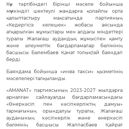
Күн тәртібіндегі бірінші мәселе бойынша
мүмкіндігі шектеулі жандарға қолайлы орта
қалыптастыру мақсатында партияның
«Кедергісіз келешек» жобасы аясында
атқарылған жұмыстары мен алдағы міндеттері
туралы Жалағаш аудандық жұмыспен қамту
және әлеуметтiк бағдарламалар бөлімінің
басшысы Бөлембаев Қанат толықтай баяндап
берді.
Баяндама бойынша «инва такси» қызметінің
мәселелері талқыланды.
«AMANAT» партиясының 2023-2027 жылдарға
арналған сайлауалды бағдарламасындағы
«Өнеркәсіп пен кәсіпкерліктің дамуы»
тармағының орындалуы туралы, Жалағаш
ауданының кәсіпкерлік және өнеркәсіп
бөлiмiнің басшысы Жаппасбаев Қайрат