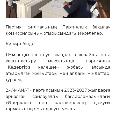
Партия филиалының Партиялық бақылау
комиссиясының отырысындағы мәселелер.
Күн тәртібінде:
1.Мүмкіндігі шектеулі жандарға қолайлы орта
қалыптастыру мақсатында партияның
«Кедергісіз келешек» жобасы аясында
атқарылған жұмыстары мен алдағы міндеттері
туралы;
2.«AMANAT» партиясының 2023-2027 жылдарға
арналған сайлауалды бағдарламасындағы
«Өнеркәсіп пен кәсіпкерліктің дамуы»
тармағының орындалуы туралы.