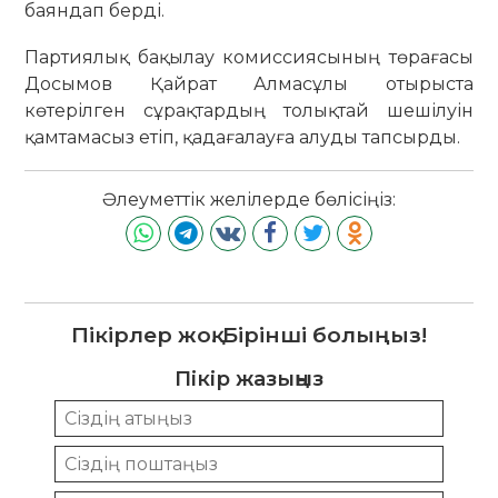
баяндап берді.
Партиялық бақылау комиссиясының төрағасы
Досымов Қайрат Алмасұлы отырыста
көтерілген сұрақтардың толықтай шешілуін
қамтамасыз етіп, қадағалауға алуды тапсырды.
Әлеуметтік желілерде бөлісіңіз:
Пікірлер жоқ. Бірінші болыңыз!
Пікір жазыңыз