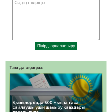
Тағы да оқыңыз:
Қызылордада 500 мыңнан аса
сайлаушы үшін шақыру қағаздары