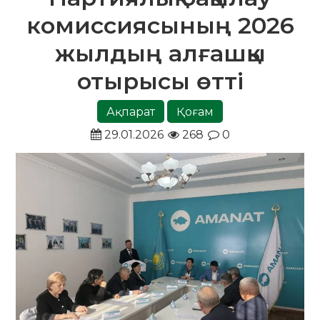
комиссиясының 2026
жылдың алғашқы
отырысы өтті
Ақпарат
Қоғам
29.01.2026
268
0