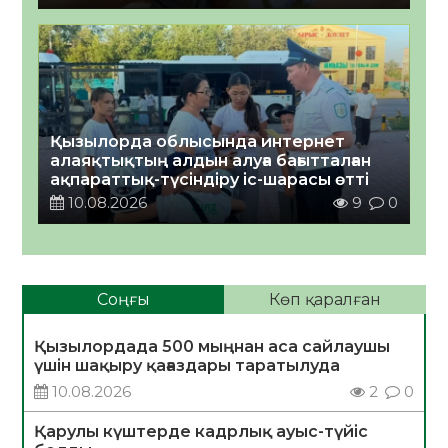
Қызылорда облысында интернет
алаяқтықтың алдын алуға бағытталған
ақпараттық-түсіндіру іс-шарасы өтті
10.08.2026
9
0
Соңғы
Көп қаралған
Қызылордада 500 мыңнан аса сайлаушы
үшін шақыру қағаздары таратылуда
10.08.2026
2
0
Қарулы күштерде кадрлық ауыс-түйіс