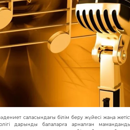
ениет саласындағы білім беру жүйесі жаңа жетіст
рлігі дарынды балаларға арналған маманданд