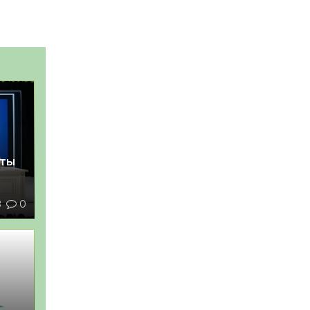
қты
8
0