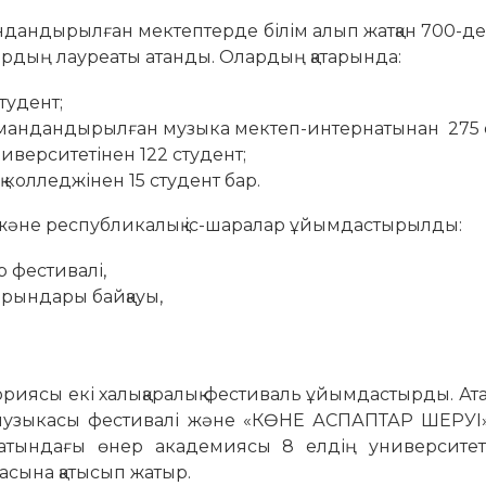
дандырылған мектептерде білім алып жатқан 700-д
лардың лауреаты атанды. Олардың қатарында:
тудент;
мамандандырылған музыка мектеп-интернатынан 275 
ниверситетінен 122 студент;
колледжінен 15 студент бар.
 және республикалық іс-шаралар ұйымдастырылды:
тр фестивалі,
 орындары байқауы,
ориясы екі халықаралық фестиваль ұйымдастырды. Атап
р музыкасы фестивалі және «КӨНЕ АСПАПТАР ШЕРУІ»
 атындағы өнер академиясы 8 елдің университет
басына қатысып жатыр.