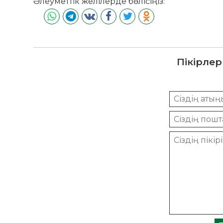
Әлеуметтік желілерде бөлісіңіз:
Пікірлер