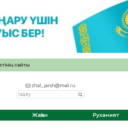
тінің сайты
zhal_jarsh@mail.ru
Жаһан
Руханият