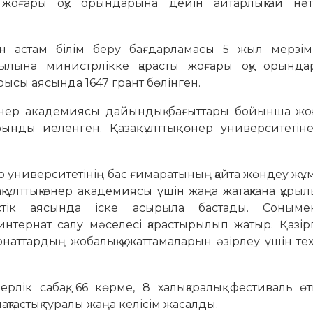
жоғары оқу орындарына дейін айтарлықтай нә
.
н астам білім беру бағдарламасы 5 жыл мерзімг
жылына министрлікке қарасты жоғары оқу орынд
ысы аясында 1647 грант бөлінген.
 өнер академиясы дайындық бағыттары бойынша жоғ
ынды иеленген. Қазақ ұлттық өнер университетін
ер университетінің бас ғимаратының қайта жөндеу ж
қ ұлттық өнер академиясы үшін жаңа жатақхана құр
стік аясында іске асырыла бастады. Сонымен
нтернат салу мәселесі қарастырылып жатыр. Қазірг
наттардың жобалық құжаттамаларын әзірлеу үшін те
лік сабақ, 66 көрме, 8 халықаралық фестиваль өтк
ақтастық туралы жаңа келісім жасалды.