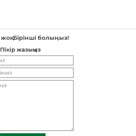
 жоқ. Бірінші болыңыз!
Пікір жазыңыз