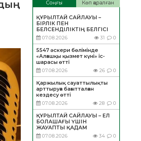
рдың
Соңғы
Көп қаралған
ҚҰРЫЛТАЙ САЙЛАУЫ –
БІРЛІК ПЕН
БЕЛСЕНДІЛІКТІҢ БЕЛГІСІ
07.08.2026
31
0
5547 әскери бөлімінде
«Алғашқы қызмет күні» іс-
шарасы өтті
07.08.2026
26
0
Қаржылық сауаттылықты
арттыруға бағытталған
кездесу өтті
07.08.2026
28
0
ҚҰРЫЛТАЙ САЙЛАУЫ – ЕЛ
БОЛАШАҒЫ ҮШІН
ЖАУАПТЫ ҚАДАМ
07.08.2026
34
0