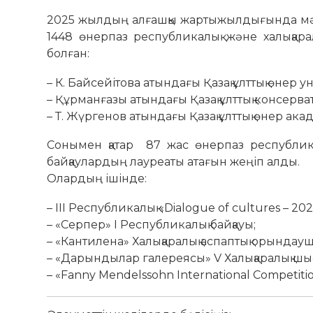
2025 жылдың алғашқы жартыжылдығында мәд
1448 өнерпаз республикалық және халықар
болған:
– К. Байсейітова атындағы Қазақ ұлттық өнер 
– Құрманғазы атындағы Қазақ ұлттық консерва
– Т. Жүргенов атындағы Қазақ ұлттық өнер ак
Сонымен қатар 87 жас өнерпаз республикал
байқаулардың лауреаты атағын жеңіп алды.
Олардың ішінде:
– III Республикалық «Dialogue of cultures – 
– «Серпер» I Республикалық байқауы;
– «Кантилена» Халықаралық аспаптық орындауш
– «Дарындылар галереясы» V Халықаралық шы
– «Fanny Mendelssohn International Competitio