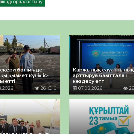
әскери бөлімінде
Қаржылық сауаттылы
қы қызмет күні» іс-
арттыруға бағытталған
ы өтті
кездесу өтті
8.2026
26
0
07.08.2026
2