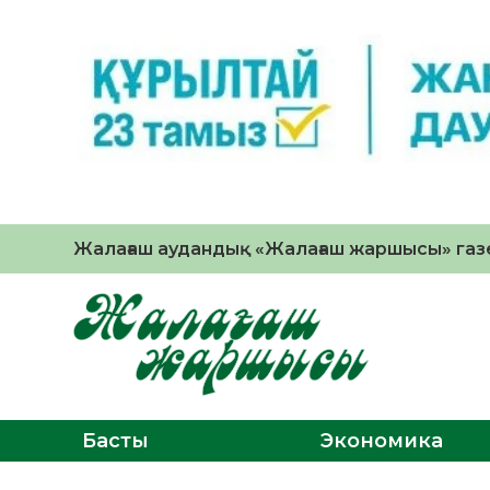
Жалағаш аудандық «Жалағаш жаршысы» газе
Басты
Экономика