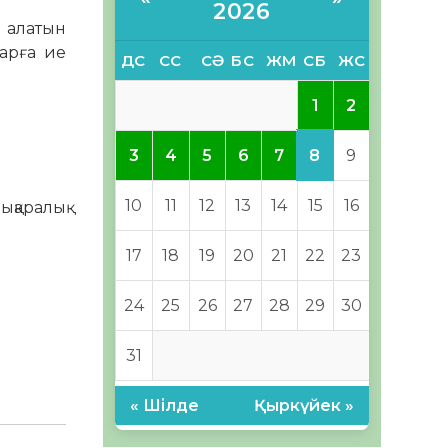
2026
 алатын
арға ие
ДС
СС
СӘ
БС
ЖМ
СБ
ЖС
1
2
8
3
4
5
6
7
9
10
11
12
13
14
15
16
ықаралық
17
18
19
20
21
22
23
24
25
26
27
28
29
30
31
« Шілде
Қыркүйек »