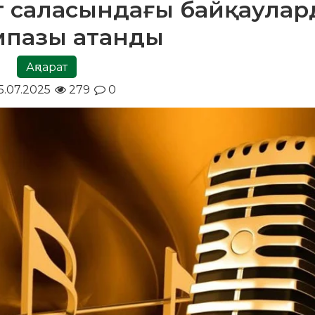
ет саласындағы байқаула
мпазы атанды
Ақпарат
5.07.2025
279
0