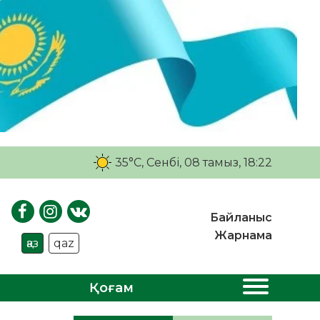
35°C
, Сенбі, 08 тамыз, 18:22
Байланыс
Жарнама
қаз
qaz
Қоғам