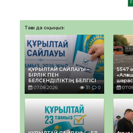
Тағы да оқыңыз:
ҚҰРЫЛТАЙ САЙЛАУЫ –
5547 
БІРЛІК ПЕН
«Алғаш
БЕЛСЕНДІЛІКТІҢ БЕЛГІСІ
шарас
07.08.2026
31
0
07.0