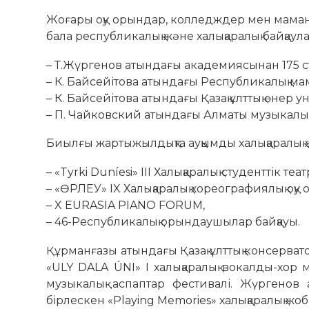
Жоғары оқу орындар, колледждер мен маман
бала республикалық және халықаралық байқау
– Т.Жүргенов атындағы академиясынан 175 с
– К. Байсейітова атындағы Республикалық 
– К. Байсейітова атындағы Қазақ ұлттық өнер у
– П. Чайковский атындағы Алматы музыкалық 
Биылғы жартыжылдықта ауқымды халықаралық
– «Tyrki Duníesi» III Халықаралық студенттік теа
– «ӨРЛЕУ» IX Халықаралық хореографиялық оқу
– X EURASIA PIANO FORUM,
– 46-Республикалық орындаушылар байқауы.
Құрманғазы атындағы Қазақ ұлттық консерват
«ULY DALA ÚNI» I халықаралық вокалды-хо
музыкалық аспаптар фестивалі. Жүргенов
бірлескен «Playing Memories» халықаралық жо