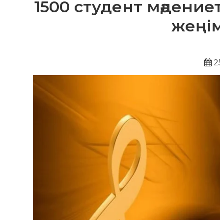
1500 студент мәдени
жеңі
2