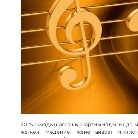
2025 жылдың алғашқы жартыжылдығында мәд
жеткен. Мәдениет және ақпарат минист