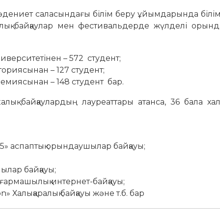
ениет саласындағы білім беру ұйымдарында білім
алық байқаулар мен фестивальдерде жүлделі орынд
университетінен – 572 студент;
ториясынан – 127 студент;
адемиясынан – 148 студент бар.
ық байқаулардың лауреаттары атанса, 36 бала хал
2025» аспаптық орындаушылар байқауы;
ылар байқауы;
ғармашылық интернет-байқауы;
n» Халықаралық байқауы және т.б. бар