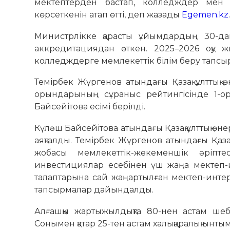
мектептерден бастап, колледждер мен 
көрсеткенін атап өтті, деп жазады
Egemen.kz
Министрлікке қарасты ұйымдардың 30-да
аккредитациядан өткен. 2025–2026 оқу 
колледждерге мемлекеттік білім беру тапсыр
Темірбек Жүргенов атындағы Қазақ ұлттық
орындарының сұраныс рейтингісінде 1-ор
Байсейітова есімі берілді.
Күләш Байсейітова атындағы Қазақ ұлттық өн
аяқталды. Темірбек Жүргенов атындағы Қаза
жобасы мемлекеттік-жекеменшік әріпте
инвестициялар есебінен үш жаңа мектеп-и
талаптарына сай жаңартылған мектеп-интер
тапсырмалар дайындалды.
Алғашқы жартыжылдықта 80-нен астам шебер
Сонымен қатар 25-тен астам халықаралық ынтым