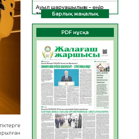
Ауыл шаруашылығы – өңір
экономикасының негізгі
Барлық жаңалық
тірегі
06.08.2026
42
0
PDF нұсқа
ҚОҒАМДЫҚ БЕЛСЕНДІЛІК –
ЕЛ ДАМУЫНЫҢ НЕГІЗІ
06.08.2026
39
0
ҚҰРЫЛТАЙ САЙЛАУЫ –
БОЛАШАҚҚА БАСТАР
ЖАУАПТЫ ТАҢДАУ
06.08.2026
41
0
Инфекциялық ауруларға
қарсы иммундау
жұмыстарының тиімділігі
06.08.2026
44
0
іктерге
Көкжөтел ауруы туралы
ырылған
06.08.2026
39
0