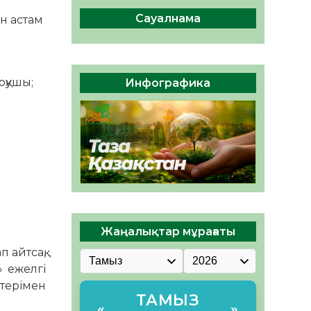
сақтау – әр азаматтың
міндеті
Сауалнама
ен астам
05.08.2026
55
0
Руслан Рүстемұлы облыс
әкімінің кеңесшісі болып
оқушы;
Инфографика
тағайындалды
05.08.2026
50
0
Жаңалықтар мұрағаты
 айтсақ,
 ежелгі
терімен
ТАМЫЗ
«
»