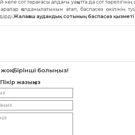
е сот төрағасы алдағы уақытта да сот төрелігінің
шаралар қолданылатынын атап, баспасөз өкілінің т
ірді.
Жалағаш аудандық сотының баспасөз қызметі
 жоқ. Бірінші болыңыз!
Пікір жазыңыз