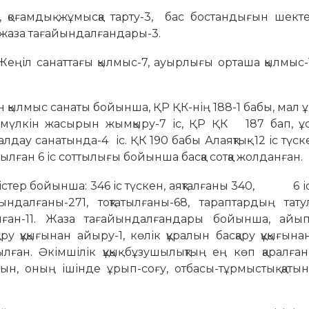
амдық жұмысқа тарту-3, бас бостандығын шектеу
 жаза тағайындалғандары-3.
Жеңіл санаттағы қылмыс-7, ауырлығы орташа қылмыс-
н қылмыс санаты бойынша, ҚР ҚК-нің 188-1 бабы, мал 
ң мүлкін жасырын жымқыру-7 іс, ҚР ҚК 187 бап, ұс
алдау санатында-4 іс. ҚК 190 бабы Алаяқтық- 12 іс түс
артылған 6 іс соттылығы бойынша басқа сотқа жолданған.
істер бойынша: 346 іс түскен, аяқталғаны 340, 6 і
йындалғаны-271, тоқтатылғаны-68, тараптардың тат
лған-11. Жаза тағайындалғандары бойынша, айыпп
сқару құқығынан айыру-1, көлік құралын басқару құқығын
ған. Әкімшілік құқық бұзушылықтың ең көп қаралға
ын, оның ішінде ұрып-соғу, отбасы-тұрмыстық қаты