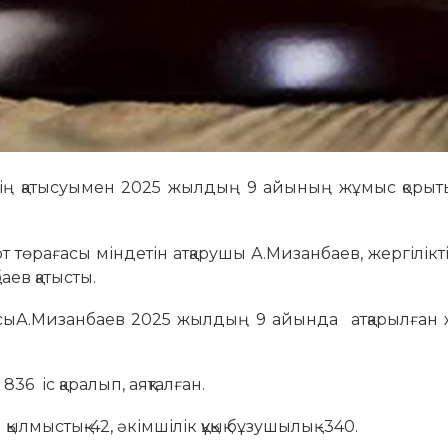
 қатысуымен 2025 жылдың 9 айының жұмыс қоры
рағасы міндетін атқарушы А.Мизанбаев, жергілікті
аев қатысты.
А.Мизанбаев 2025 жылдың 9 айында атқарылған
6 іс қаралып, аяқталған.
лмыстық-42, әкімшілік құқық бұзушылық -340.