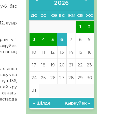
2026
-6, бас
ДС
СС
СӘ
БС
ЖМ
СБ
ЖС
12, ауыр
1
2
6
ұрлығы-1
3
4
5
7
8
9
ақ-түйек
кен оның
10
11
12
13
14
15
16
17
18
19
20
21
22
23
с екінші
уласуына
24
25
26
27
28
29
30
ұл-136,
ан айыру
31
н санаты
настарда
« Шілде
Қыркүйек »