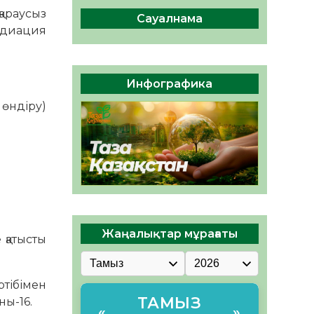
04.08.2026
46
0
қараусыз
Сауалнама
медиация
Құрылтай: Қызылордада
1344 комиссия мүшесінің
білімі жетілдіріледі
04.08.2026
37
0
Инфографика
ҚҰРЫЛТАЙ САЙЛАУЫ – ЕЛ
өндіру)
БІРЛІГІ МЕН АЗАМАТТЫҚ
ЖАУАПКЕРШІЛІКТІҢ
КӨРІНІСІ
04.08.2026
49
0
Жаңалықтар мұрағаты
 қатысты
ртібімен
ТАМЫЗ
ны-16.
«
»