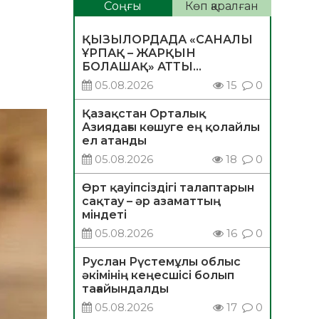
Соңғы
Көп қаралған
ҚЫЗЫЛОРДАДА «САНАЛЫ
ҰРПАҚ – ЖАРҚЫН
БОЛАШАҚ» АТТЫ
КЕҢЕЙТІЛГЕН МӘЖІЛІС
05.08.2026
15
0
ӨТТІ
Қазақстан Орталық
Азиядағы көшуге ең қолайлы
ел атанды
05.08.2026
18
0
Өрт қауіпсіздігі талаптарын
сақтау – әр азаматтың
міндеті
05.08.2026
16
0
Руслан Рүстемұлы облыс
әкімінің кеңесшісі болып
тағайындалды
05.08.2026
17
0