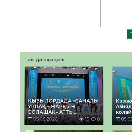
Тағы да оқыңыз:
ҚЫЗЫЛОРДАДА «САНАЛЫ
Қазақ
ҰРПАҚ – ЖАРҚЫН
Азияд
БОЛАШАҚ» АТТЫ
қолай
КЕҢЕЙТІЛГЕН МӘЖІЛІС
05.08.2026
15
0
05.0
ӨТТІ