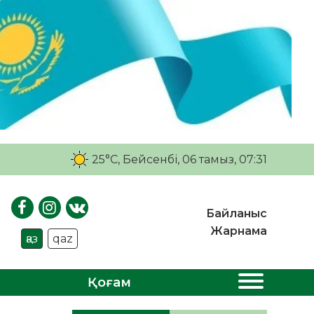
25°C
, Бейсенбі, 06 тамыз, 07:31
Байланыс
Жарнама
қаз
qaz
Қоғам