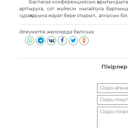
Баспасөз конференциясын қорытындылай кел
арттыруға, сот жүйесін нығайтуға барлық 
сұрақтарына жауап бере отырып, алғысын білд
Әлеуметтік желілерде бөлісіңіз:
Пікірлер