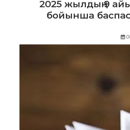
2025 жылдың 9 а
бойынша баспас
0