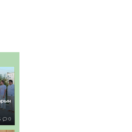
тарын
6
0