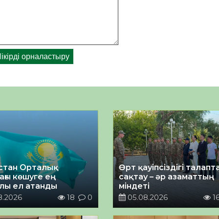
стан Орталық
Өрт қауіпсіздігі талап
ағы көшуге ең
сақтау – әр азаматтың
лы ел атанды
міндеті
8.2026
18
0
05.08.2026
1