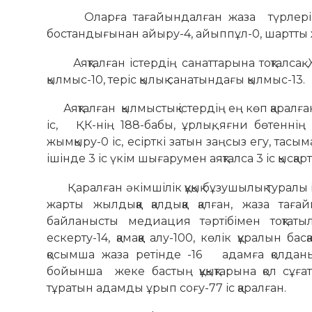
Оларға тағайындалған жаза түрлері, қоғ
бостандығынан айыру-4, айыппұл-0, шартты
Аяқталған істердің санаттарына тоқталсақ. 
қылмыс-10, теріс қылық санатындағы қылмыс-13.
Аяқталған қылмыстық істердің ең көп қаралға
іс, ҚК-нің 188-бабы, ұрлық, яғни бөтенні
жымқыру-0 іс, есірткі затын заңсыз егу, тасым
ішінде 3 іс үкім шығарумен аяқталса 3 іс қысқ
Қаралған әкімшілік құқық бұзушылық туралы 
жарты жылдыққа қалдыққа қалған, жаза таға
байланысты медиация тәртібімен тоқтаты
ескерту-14, қамаққа алу-100, көлік құралын ба
қосымша жаза ретінде -16 адамға қолданыл
бойынша жеке бастың құқықтарына қол сұғат
тұратын адамды ұрып соғу-77 іс қаралған.