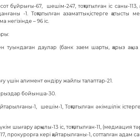
 бұйрығы-67, шешім-247, тоқтатылған іс саны-113, 
анғаны -1. Тоқтатылған азаматтық істерге қатысты 
 негізінде – 96 іс.
ары:
ндаған даулар (банк заем шарты, қарыз ақша 
 үшін алимент өндіру жайлы талаптар-21.
арыздар бойынша-30.
тарылғаны-1, шешім-1, Тоқтатылған әкімшілік істерге
ім шығару арқылы-13 іс, тоқтатылған-11, (медиация тә
7, прокурорға кері қайтарылғаны-1, сотталған адам са