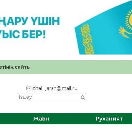
тінің сайты
zhal_jarsh@mail.ru
Жаһан
Руханият