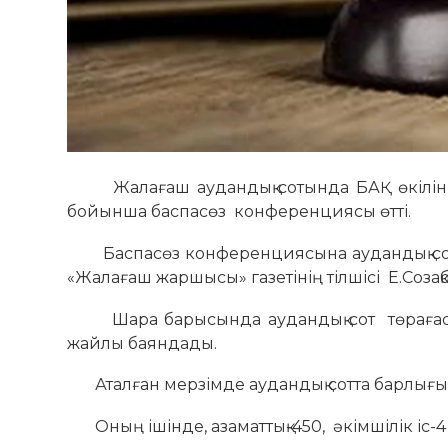
Жалағаш аудандық сотында БАҚ өкілінің
бойынша баспасөз конференциясы өтті.
Баспасөз конференциясына аудандық сот тө
«Жалағаш жаршысы» газетінің тілшісі Е.Созақб
Шара барысында аудандық сот төрағасы
жайлы баяндады.
Аталған мерзімде аудандық сотта барлығы 83
Оның ішінде, азаматтық-450, әкімшілік іс-4 қы