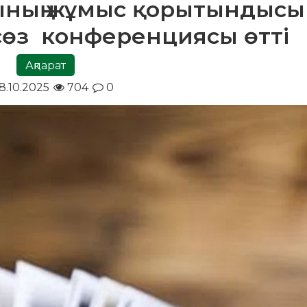
йының жұмыс қорытындысы
өз конференциясы өтті
Ақпарат
8.10.2025
704
0