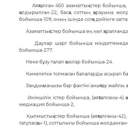
Аяқталған 450 азаматтық істер бойынша, сот
қалдырылған-22, басқа соттың қарауына жолд
бойынша-109, оның ішінде сотқа дейінге хаттама
Азаматтық істер бойынша ең көп қаралғанд
Даулар шарт бойынша міндеттемеден туы
бойынша-277.
Неке бұзу талап қоюлар бойынша-24.
Кәмелетке толмаған балаларды асырап бағу
Заңдық маңызы бар фактіні анықтау жайлы 
Әкімшілік істер бойынша, (аяқталғаны-4) қай
медиация бойынша-2,
Қылмыстық істер бойынша (аяқталғаны-42), үк
татуласқан-1), соттылығы бойынша жолданған-1