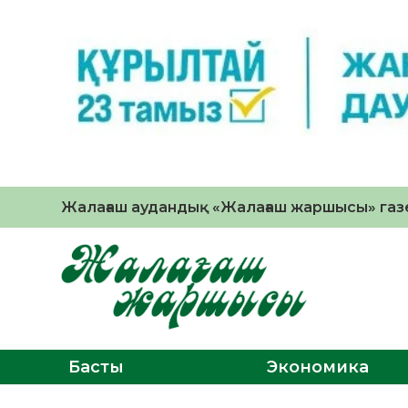
Жалағаш аудандық «Жалағаш жаршысы» газе
Басты
Экономика