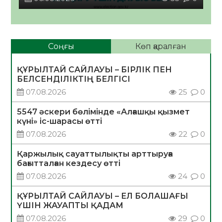
Соңғы
Көп қаралған
ҚҰРЫЛТАЙ САЙЛАУЫ – БІРЛІК ПЕН
БЕЛСЕНДІЛІКТІҢ БЕЛГІСІ
07.08.2026
25
0
5547 әскери бөлімінде «Алғашқы қызмет
күні» іс-шарасы өтті
07.08.2026
22
0
Қаржылық сауаттылықты арттыруға
бағытталған кездесу өтті
07.08.2026
24
0
ҚҰРЫЛТАЙ САЙЛАУЫ – ЕЛ БОЛАШАҒЫ
ҮШІН ЖАУАПТЫ ҚАДАМ
07.08.2026
29
0