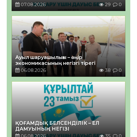
07.08.2026
29
0
Ауыл шаруашылығы – өңір
экономикасының негізгі тірегі
06.08.2026
38
0
ҚОҒАМДЫҚ БЕЛСЕНДІЛІК – ЕЛ
ДАМУЫНЫҢ НЕГІЗІ
06.08.2026
35
0