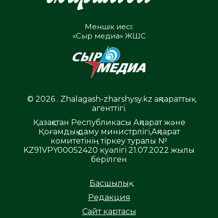
Меншік иесі:
«Сыр медиа» ЖШС
© 2026 . Zhalagash-zharshysy.kz ақпараттық
агенттігі.
Қазақстан Республикасы Ақпарат және
Қоғамдық даму министрлігі,Ақпарат
комитетінің тіркеу туралы №
KZ91VPY00052420 куәлігі 21.07.2022 жылы
берілген
Басшылық
Редакция
Сайт картасы