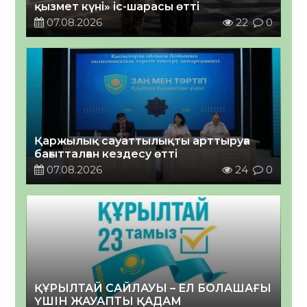
қызмет күні» іс-шарасы өтті
07.08.2026
22
0
Қаржылық сауаттылықты арттыруға
бағытталған кездесу өтті
07.08.2026
24
0
ҚҰРЫЛТАЙ САЙЛАУЫ – ЕЛ БОЛАШАҒЫ
ҮШІН ЖАУАПТЫ ҚАДАМ