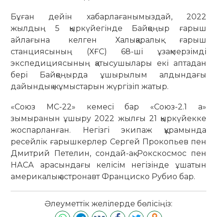
Бұған дейін хабарлағанымыздай, 2022
жылдың 5 қыркүйегінде Байқоңыр ғарыш
айлағына келген Халықаралық ғарыш
станциясының (ХҒС) 68-ші ұзақмерзімді
экспедициясының қатысушылары екі аптадан
бері Байқоңырда ұшырылым алдындағы
дайындық жұмыстарын жүргізіп жатыр.
«Союз МС-22» кемесі бар «Союз-2.1 а»
зымыранын ұшыру 2022 жылғы 21 қыркүйекке
жоспарланған. Негізгі экипаж құрамында
ресейлік ғарышкерлер Сергей Прокопьев пен
Дмитрий Петелин, сондай-ақ Рокскосмос пен
НАСА арасындағы келісім негізінде ұшатын
америкалық астронавт Франциско Рубио бар.
Әлеуметтік желілерде бөлісіңіз: