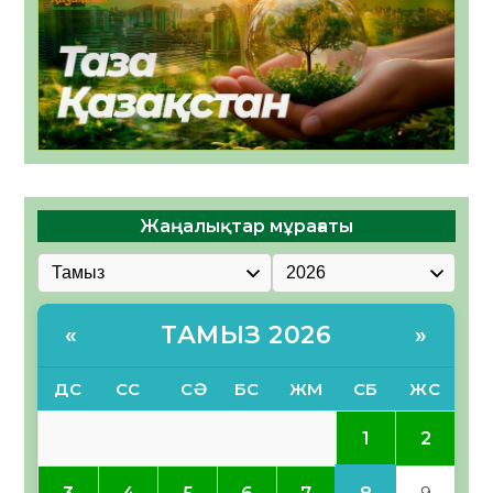
Жаңалықтар мұрағаты
ТАМЫЗ 2026
«
»
ДС
СС
СӘ
БС
ЖМ
СБ
ЖС
1
2