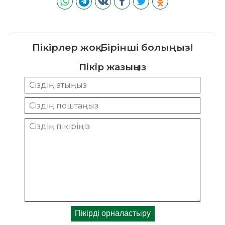
Пікірлер жоқ. Бірінші болыңыз!
Пікір жазыңыз