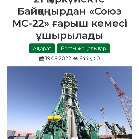
Байқоңырдан «Союз
МС-22» ғарыш кемесі
ұшырылады
Ақпарат
Басты жаңалықтар
19.09.2022
644
0