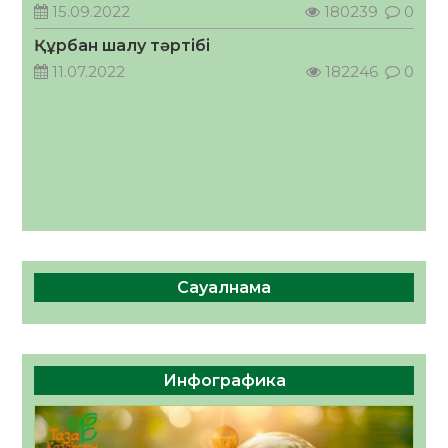
кеңесшісі болып тағайындалды
15.09.2022
180239
0
05.08.2026
46
0
Құрбан шалу тәртібі
11.07.2022
182246
0
Сауалнама
Инфографика