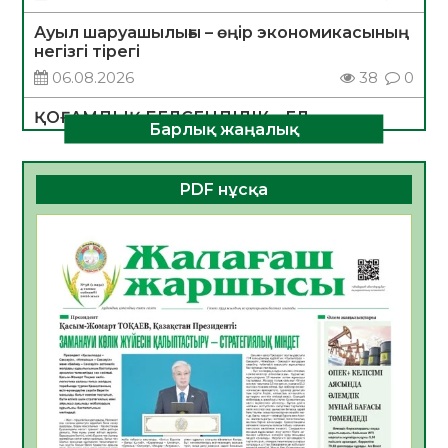
Ауыл шаруашылығы – өңір экономикасының
негізгі тірегі
06.08.2026
38
0
ҚОҒАМДЫҚ БЕЛСЕНДІЛІК – ЕЛ
Барлық жаңалық
ДАМУЫНЫҢ НЕГІЗІ
06.08.2026
35
0
PDF нұсқа
ҚҰРЫЛТАЙ САЙЛАУЫ – БОЛАШАҚҚА
БАСТАР ЖАУАПТЫ ТАҢДАУ
06.08.2026
37
0
Инфекциялық ауруларға қарсы иммундау
жұмыстарының тиімділігі
06.08.2026
39
0
Көкжөтел ауруы туралы
06.08.2026
35
0
АПВ вакцинасы туралы мәлімет