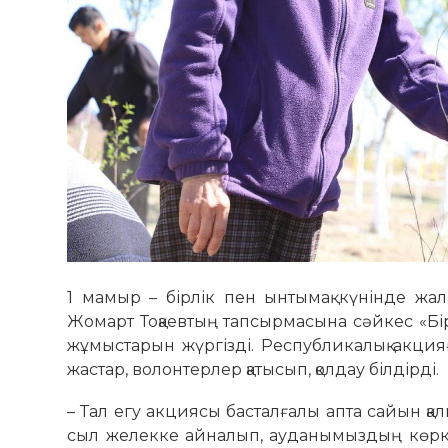
1 мамыр – бірлік пен ынтымақ күнінде жа
Жомарт Тоқаевтың тапсырмасына сәйкес «Бір
жұмыстарын жүргізді. Республикалық акцияға
жастар, волонтерлер қатысып, қолдау білдірді.
– Тал егу акциясы басталғалы апта сайын қа
сыл­ желекке айналып, ауданымыздың көрке