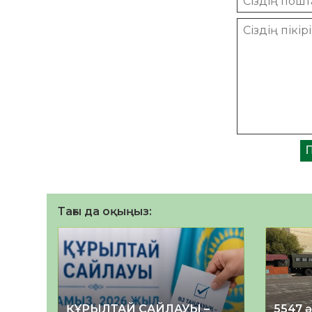
Тағы да оқыңыз:
ҚҰРЫЛТАЙ САЙЛАУЫ –
5547 