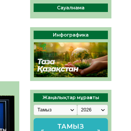
сақтау – әр азаматтың
міндеті
Сауалнама
05.08.2026
42
0
Руслан Рүстемұлы облыс
әкімінің кеңесшісі болып
Инфографика
тағайындалды
05.08.2026
39
0
Жаңалықтар мұрағаты
ТАМЫЗ
қты
«
»