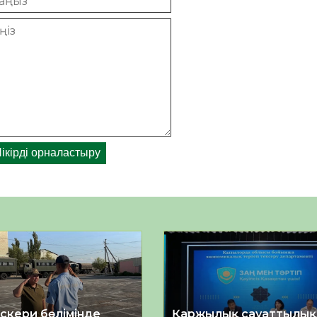
әскери бөлімінде
Қаржылық сауаттылы