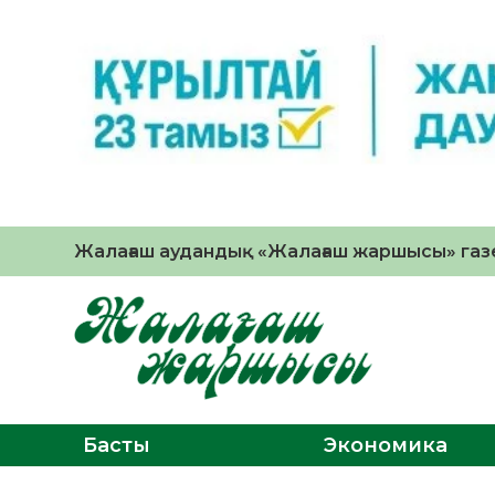
Жалағаш аудандық «Жалағаш жаршысы» газе
Басты
Экономика