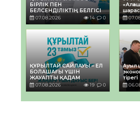
БІРЛІК ПЕН
«Алғаш
БЕЛСЕНДІЛІКТІҢ БЕЛГІСІ
шарас
07.08.2026
14
0
07.0
ҚҰРЫЛТАЙ САЙЛАУЫ – ЕЛ
Ауыл 
БОЛАШАҒЫ ҮШІН
эконо
ЖАУАПТЫ ҚАДАМ
тірегі
07.08.2026
19
0
06.0