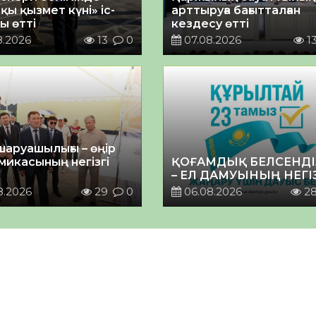
қы қызмет күні» іс-
арттыруға бағытталған
ы өтті
кездесу өтті
8.2026
13
0
07.08.2026
1
шаруашылығы – өңір
микасының негізгі
ҚОҒАМДЫҚ БЕЛСЕНДІ
– ЕЛ ДАМУЫНЫҢ НЕГІ
8.2026
29
0
06.08.2026
2