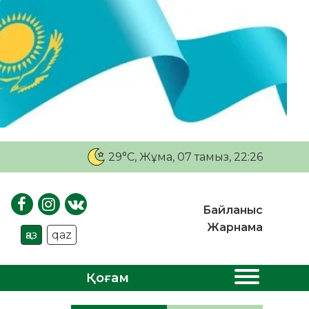
29°C
, Жұма, 07 тамыз, 22:26
Байланыс
Жарнама
қаз
qaz
Қоғам