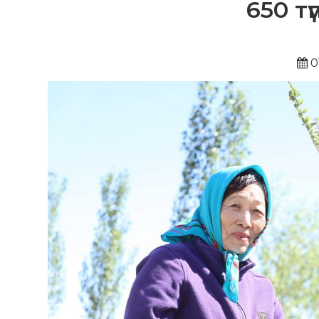
650 тү
0