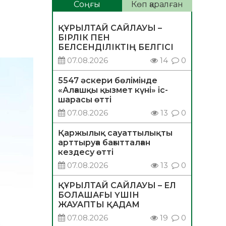
Соңғы
Көп қаралған
ҚҰРЫЛТАЙ САЙЛАУЫ –
БІРЛІК ПЕН
БЕЛСЕНДІЛІКТІҢ БЕЛГІСІ
07.08.2026
14
0
5547 әскери бөлімінде
«Алғашқы қызмет күні» іс-
шарасы өтті
07.08.2026
13
0
Қаржылық сауаттылықты
арттыруға бағытталған
кездесу өтті
07.08.2026
13
0
ҚҰРЫЛТАЙ САЙЛАУЫ – ЕЛ
БОЛАШАҒЫ ҮШІН
ЖАУАПТЫ ҚАДАМ
07.08.2026
19
0