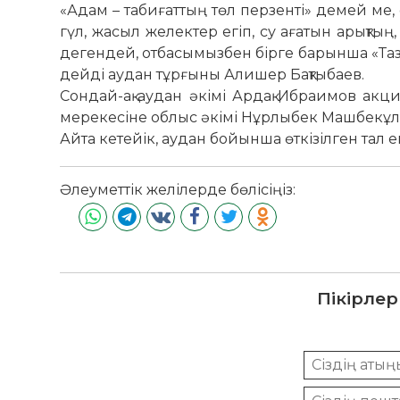
«Адам – табиғаттың төл перзенті» демей ме, 
гүл, жасыл желектер егіп, су ағатын арықтың
дегендей, отбасымызбен бірге барынша «Таза 
дейді аудан тұрғыны Алишер Бақтыбаев.
Сондай-ақ аудан әкімі Ардақ Ибраимов акция
мерекесіне облыс әкімі Нұрлыбек Машбекұлын
Айта кетейік, аудан бойынша өткізілген тал 
Әлеуметтік желілерде бөлісіңіз:
Пікірлер