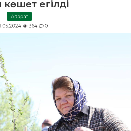
п көшет егілді
Ақпарат
1.05.2024
364
0