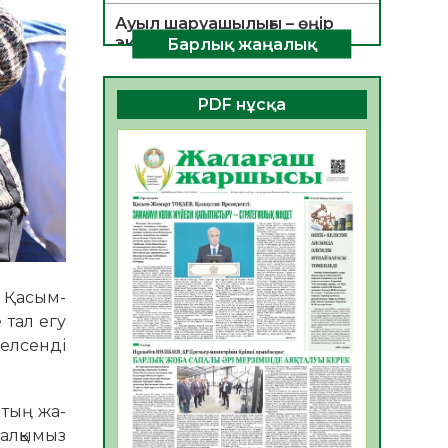
Ауыл шаруашылығы – өңір
экономикасының негізгі
Барлық жаңалық
тірегі
06.08.2026
29
0
PDF нұсқа
ҚОҒАМДЫҚ БЕЛСЕНДІЛІК –
ЕЛ ДАМУЫНЫҢ НЕГІЗІ
06.08.2026
28
0
ҚҰРЫЛТАЙ САЙЛАУЫ –
БОЛАШАҚҚА БАСТАР
ЖАУАПТЫ ТАҢДАУ
06.08.2026
30
0
 Қасым-
Инфекциялық ауруларға
 тал егу
қарсы иммундау
белсенді
жұмыстарының тиімділігі
06.08.2026
31
0
штың жа­
Көкжөтел ауруы туралы
халқымыз
06.08.2026
28
0