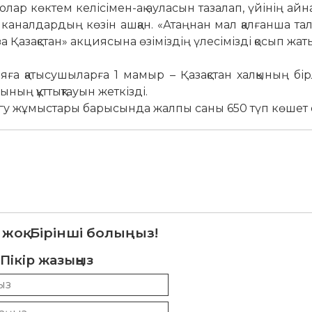
олар көктем келі­сімен-ақ ауласын тазалап, үйінің ай
, каналдардың көзін ашқан. «Атаңнан мал қалғанша тал
Қазақстан» акция­сына өзіміздің үлесімізді қосып жат
ға қаты­сушыларға 1 мамыр – Қазақстан халқының бірл
ың құттықтауын жеткізді.
егу жұмыс­тары барысында жалпы саны 650 түп көшет е
 жоқ. Бірінші болыңыз!
Пікір жазыңыз