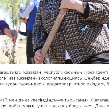
лағаштықтар Қазақстан Республикасының Президенті
ге Таза Қазақстан» экологиялық акциясы шеңберінде
 аудан тұрғындары, арда­гер­лер, этнос өкілдері, 
лмай мен де өз үлесімді қосыуға тырысамын. Жалаға
юі әрбір тұрғын үшін маңызды болуы қажет. Дана 