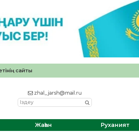
тінің сайты
zhal_jarsh@mail.ru
Жаһан
Руханият