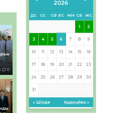
2026
ДС
СС
СӘ
БС
ЖМ
СБ
ЖС
1
2
6
3
4
5
7
8
9
10
11
12
13
14
15
16
тарын
17
18
19
20
21
22
23
6
0
24
25
26
27
28
29
30
31
« Шілде
Қыркүйек »
анды