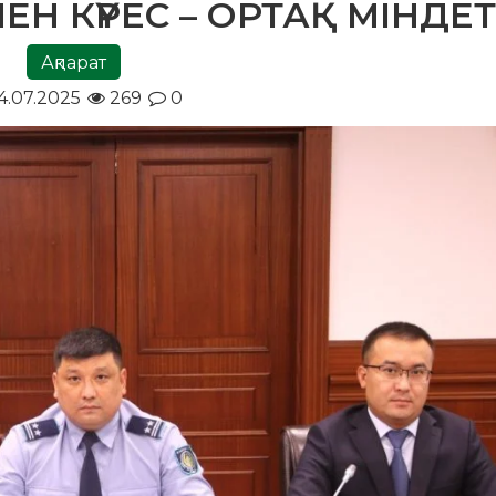
Н КҮРЕС – ОРТАҚ МІНДЕТ
Ақпарат
4.07.2025
269
0