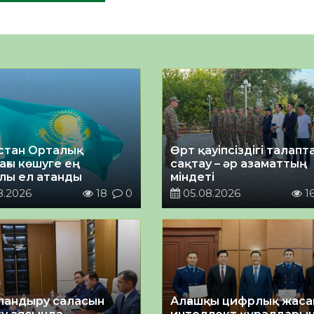
стан Орталық
Өрт қауіпсіздігі талап
ағы көшуге ең
сақтау – әр азаматтың
лы ел атанды
міндеті
8.2026
18
0
05.08.2026
1
андыру саласын
Алғашқы цифрлық жас