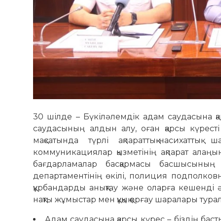
30 шілде – Бүкіләлемдік адам саудасына қ
саудасының алдын алу, оған қарсы күресті
мақсатында түрлі ақпараттық-насихатты
коммуникациялар қызметінің ақпарат алаңы
бағдарламалар басқармасы басшысыны
департаментінің өкілі, полиция подполко
құрбандарды анықтау және оларға кешенді әл
нақты жұмыстар мен құқық қорғау шаралары тур
Адам саудасына қарсы күрес – біздің баст