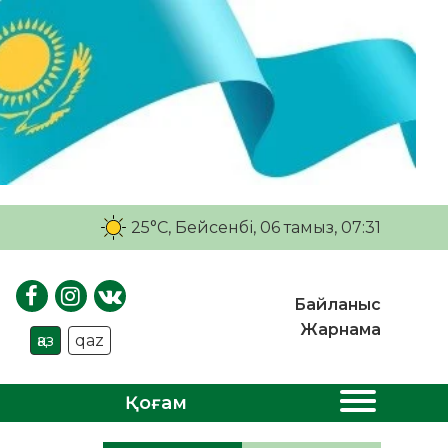
25°C
, Бейсенбі, 06 тамыз, 07:31
Байланыс
Жарнама
қаз
qaz
Қоғам