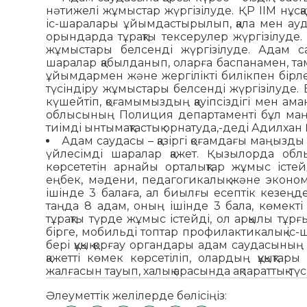
нәтижелі жұмыстар жүргізілуде. ҚР ІІМ нұс
іс-шаралары ұйымдастырылып, қала мен ауда
орындарда тұрақты тексерулер жүргізілуде. 
жұмыстары белсенді жүргізілуде. Адам с
шаралар қабылданып, оларға баспанамен, та
ұйымдармен және жергілікті билікпен бірл
түсіндіру жұмыстары белсенді жүргізілуде. 
күшейтіп, қоғамымыздың қауіпсіздігі мен ам
облысының Полиция департаменті бұл маңыз
тиімді ынтымақтастық орнатуда,-деді Адилха
Адам саудасы – қазіргі қоғамдағы маңызды
үйлесімді шаралар қажет. Қызылорда обл
көрсететін арнайы орталықтар жұмыс істейді
еңбек, мәдени, педагогикалық және эконом
ішінде 3 балаға, ал биылғы есептік кезеңде
таңда 8 адам, оның ішінде 3 бала, көмекті
тұрақты түрде жұмыс істейді, ол арқылы тұр
бірге, мобильді топтар профилактикалық іс
бері құқық қорғау органдары адам саудасыны
қажетті көмек көрсетіліп, олардың құқықтар
жалғасын тауып, халық арасында ақпараттық-т
Әлеуметтік желілерде бөлісіңіз: