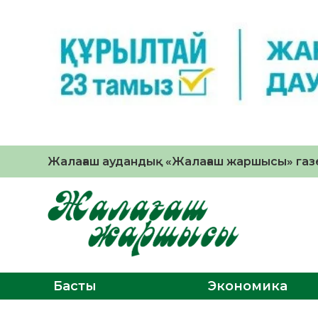
Жалағаш аудандық «Жалағаш жаршысы» газе
Басты
Экономика