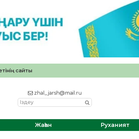
тінің сайты
zhal_jarsh@mail.ru
Жаһан
Руханият