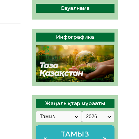
04.08.2026
46
0
Сауалнама
Құрылтай: Қызылордада
1344 комиссия мүшесінің
білімі жетілдіріледі
04.08.2026
37
0
Инфографика
ҚҰРЫЛТАЙ САЙЛАУЫ – ЕЛ
БІРЛІГІ МЕН АЗАМАТТЫҚ
ЖАУАПКЕРШІЛІКТІҢ
КӨРІНІСІ
04.08.2026
49
0
Жаңалықтар мұрағаты
ТАМЫЗ
«
»