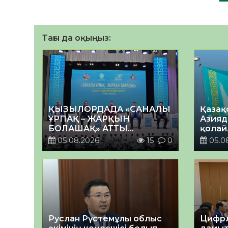
Тағы да оқыңыз:
ҚЫЗЫЛОРДАДА «САНАЛЫ
Қазақ
ҰРПАҚ – ЖАРҚЫН
Азияд
БОЛАШАҚ» АТТЫ
қолай
КЕҢЕЙТІЛГЕН МӘЖІЛІС
05.08.2026
15
0
05.0
ӨТТІ
Руслан Рүстемұлы облыс
Цифрл