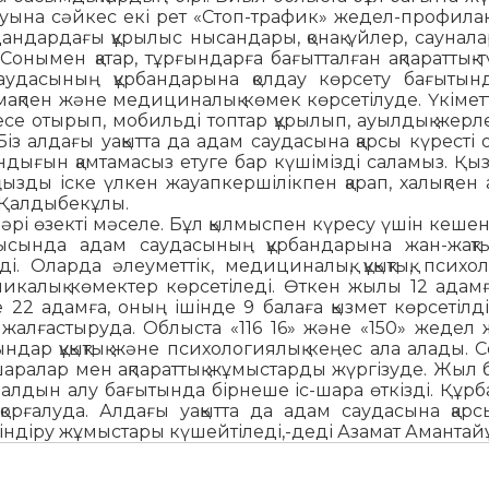
қауына сәйкес екі рет «Стоп-трафик» жедел-профила
ндардағы құрылыс нысандары, қонақ үйлер, саунала
Сонымен қатар, тұрғындарға бағытталған ақпараттық-т
аудасының құрбандарына қолдау көрсету бағытынд
мақпен және медициналық көмек көрсетілуде. Үкімет
есе отырып, мобильді топтар құрылып, ауылдық жер
Біз алдағы уақытта да адам саудасына қарсы күресті 
андығын қамтамасыз етуге бар күшімізді саламыз. Қ
ды іске үлкен жауапкершілікпен қарап, халықпен 
н Қалдыбекұлы.
 әрі өзекті мәселе. Бұл қылмыспен күресу үшін кеше
ысында адам саудасының құрбандарына жан-жақты
. Оларда әлеуметтік, медициналық, құқықтық, психол
икалық көмектер көрсетіледі. Өткен жылы 12 адам
 22 адамға, оның ішінде 9 балаға қызмет көрсетілді.
 жалғастыруда. Облыста «116 16» және «150» жедел 
ғындар құқықтық және психологиялық кеңес ала алады.
-шаралар мен ақпараттық жұмыстарды жүргізуде. Жыл
ң алдын алу бағытында бірнеше іс-шара өткізді. Құр
ы қорғалуда. Алдағы уақытта да адам саудасына қар
үсіндіру жұмыстары күшейтіледі,-деді Азамат Амантай