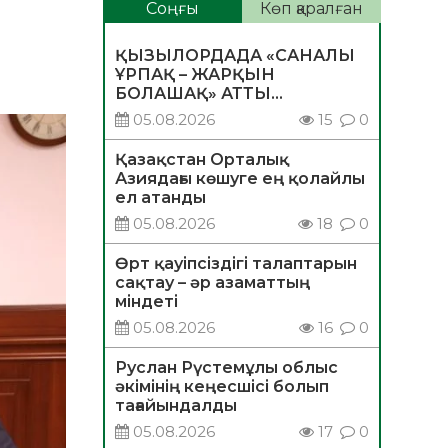
Соңғы
Көп қаралған
ҚЫЗЫЛОРДАДА «САНАЛЫ
ҰРПАҚ – ЖАРҚЫН
БОЛАШАҚ» АТТЫ
КЕҢЕЙТІЛГЕН МӘЖІЛІС
05.08.2026
15
0
ӨТТІ
Қазақстан Орталық
Азиядағы көшуге ең қолайлы
ел атанды
05.08.2026
18
0
Өрт қауіпсіздігі талаптарын
сақтау – әр азаматтың
міндеті
05.08.2026
16
0
Руслан Рүстемұлы облыс
әкімінің кеңесшісі болып
тағайындалды
05.08.2026
17
0