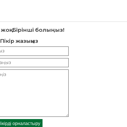
 жоқ. Бірінші болыңыз!
Пікір жазыңыз