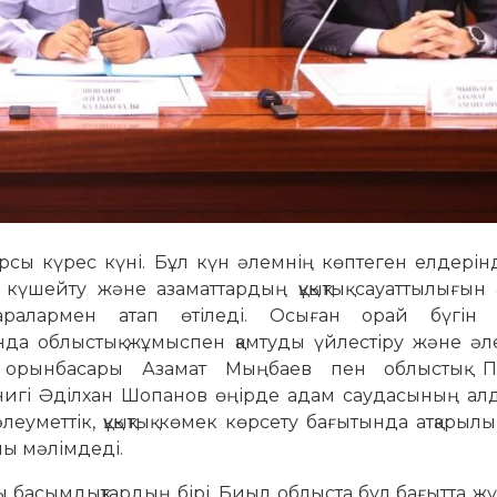
арсы күрес күні. Бұл күн әлемнің көптеген елдері
 күшейту және азаматтардың құқықтық сауаттылығын
қ шаралармен атап өтіледі. Осыған орай бүгін 
нда облыстық жұмыспен қамтуды үйлестіру және әл
ң орынбасары Азамат Мыңбаев пен облыстық 
внигі Әділхан Шопанов өңірде адам саудасының алд
еуметтік, құқықтық көмек көрсету бағытында атқарылы
алы мәлімдеді.
ы басымдықтардың бірі. Биыл облыста бұл бағытта жү