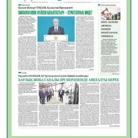
жұмыстарының тиімділігі
06.08.2026
33
0
Көкжөтел ауруы туралы
06.08.2026
30
0
АПВ вакцинасы туралы мәлімет
06.08.2026
31
0
Open Air: Қызылорда облысы полиция
департаменті 20 мыңнан астам
көрерменнің қауіпсіздігін қамтамасыз етті
06.08.2026
41
0
ҚЫЗЫЛОРДАДА «САНАЛЫ ҰРПАҚ –
ЖАРҚЫН БОЛАШАҚ» АТТЫ КЕҢЕЙТІЛГЕН
МӘЖІЛІС ӨТТІ
05.08.2026
43
0
Қазақстан Орталық Азиядағы көшуге ең
қолайлы ел атанды