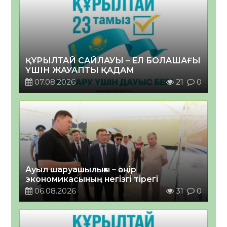
ҚҰРЫЛТАЙ САЙЛАУЫ – ЕЛ БОЛАШАҒЫ
ҮШІН ЖАУАПТЫ ҚАДАМ
07.08.2026
21
0
Ауыл шаруашылығы – өңір
экономикасының негізгі тірегі
06.08.2026
31
0