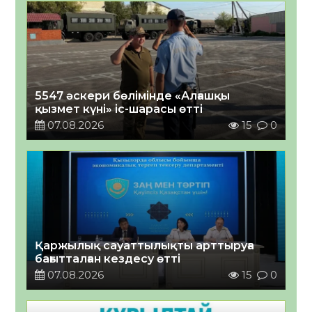
5547 әскери бөлімінде «Алғашқы
қызмет күні» іс-шарасы өтті
07.08.2026
15
0
Қаржылық сауаттылықты арттыруға
бағытталған кездесу өтті
07.08.2026
15
0