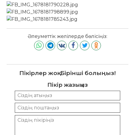
Әлеуметтік желілерде бөлісіңіз:
Пікірлер жоқ. Бірінші болыңыз!
Пікір жазыңыз