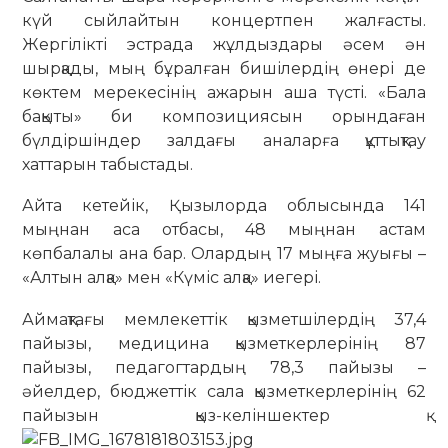
күй сыйлайтын концертпен жалғасты.
Жергілікті эстрада жұлдыздары әсем ән
шырқады, мың бұралған бишілердің өнері де
көктем мерекесінің ажарын аша түсті. «Бала
бақыты» би композициясын орындаған
бүлдіршіндер залдағы аналарға құттықтау
хаттарын табыстады.
Айта кетейік, Қызылорда облысында 141
мыңнан аса отбасы, 48 мыңнан астам
көпбалалы ана бар. Олардың 17 мыңға жуығы –
«Алтын алқа» мен «Күміс алқа» иегері.
Аймақтағы мемлекеттік қызметшілердің 37,4
пайызы, медицина қызметкерлерінің 87
пайызы, педагогтардың 78,3 пайызы –
әйелдер, бюджеттік сала қызметкерлерінің 62
пайызын қыз-келіншектер қ