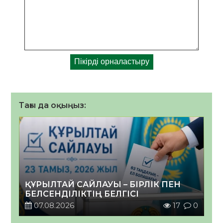
Тағы да оқыңыз:
ҚҰРЫЛТАЙ САЙЛАУЫ – БІРЛІК ПЕН
БЕЛСЕНДІЛІКТІҢ БЕЛГІСІ
07.08.2026
17
0