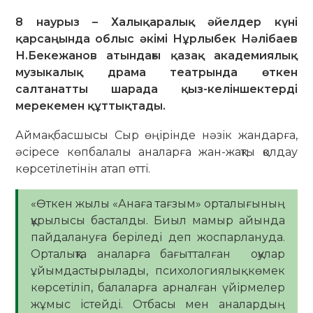
8 наурыз – Халықаралық әйелдер күні
қарсаңында облыс әкімі Нұрлыбек Нәлібаев
Н.Бекежанов атындағы қазақ академиялық
музыкалық драма театрында өткен
салтанатты шарада қыз-келіншектерді
мерекемен құттықтады.
Аймақ басшысы Сыр өңірінде нәзік жандарға,
әсіресе көпбалалы аналарға жан-жақты қолдау
көрсетілетінін атап өтті.
«Өткен жылы «Анаға тағзым» орталығының
құрылысы басталды. Биыл мамыр айында
пайдалануға беріледі деп жоспарлануда.
Орталықта аналарға бағытталған оқулар
ұйымдастырылады, психологиялық көмек
көрсетіліп, балаларға арналған үйірмелер
жұмыс істейді. Отбасы мен аналардың