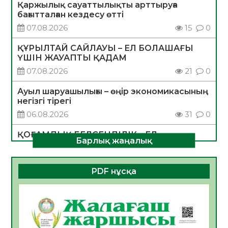
Қаржылық сауаттылықты арттыруға
бағытталған кездесу өтті
07.08.2026
15
0
ҚҰРЫЛТАЙ САЙЛАУЫ – ЕЛ БОЛАШАҒЫ
ҮШІН ЖАУАПТЫ ҚАДАМ
07.08.2026
21
0
Ауыл шаруашылығы – өңір экономикасының
негізгі тірегі
06.08.2026
31
0
ҚОҒАМДЫҚ БЕЛСЕНДІЛІК – ЕЛ
Барлық жаңалық
ДАМУЫНЫҢ НЕГІЗІ
06.08.2026
30
0
PDF нұсқа
ҚҰРЫЛТАЙ САЙЛАУЫ – БОЛАШАҚҚА
БАСТАР ЖАУАПТЫ ТАҢДАУ
06.08.2026
32
0
Инфекциялық ауруларға қарсы иммундау