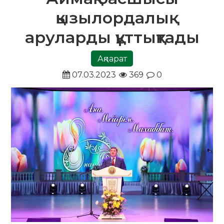
қызылордалық
аруларды құттықтады
Ақпарат
07.03.2023
369
0