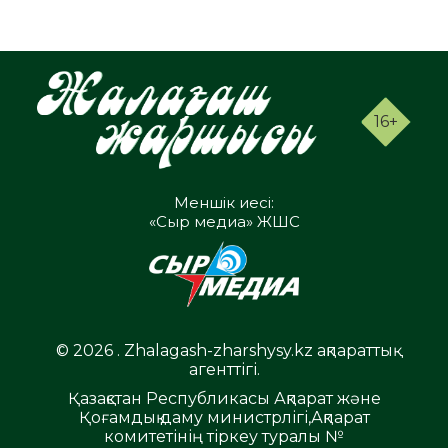
16+
Меншік иесі:
«Сыр медиа» ЖШС
© 2026 . Zhalagash-zharshysy.kz ақпараттық
агенттігі.
Қазақстан Республикасы Ақпарат және
Қоғамдық даму министрлігі,Ақпарат
комитетінің тіркеу туралы №