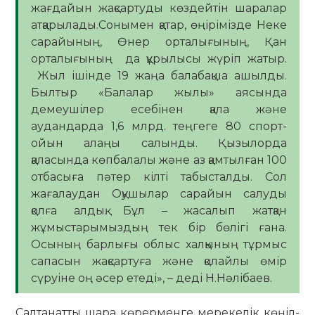
жағдайын жақсартуды көздейтін шаралар
атқарылады.Сонымен қатар, өңірімізде Неке
сарайының, Өнер орталығының, Қан
орталығының да құрылысы жүріп жатыр.
Жыл ішінде 19 жаңа балабақша ашылды.
Былтыр «Балалар жылы» аясында
демеушілер есебінен қала және
аудандарда 1,6 млрд. теңгеге 80 спорт-
ойын алаңы салынды. Қызылорда
қаласында көпбалалы және аз қамтылған 100
отбасыға пәтер кілті табысталды. Сол
жағалаудан Оқушылар сарайын салуды
қолға алдық. Бұл – жасалып жатқан
жұмыстарымыздың тек бір бөлігі ғана.
Осының барлығы облыс халқының тұрмыс
сапасын жақсартуға және қолайлы өмір
сүруіне оң әсер етеді», – деді Н.Нәлібаев.
Салтанатты шара көрерменге мерекелік көңіл-