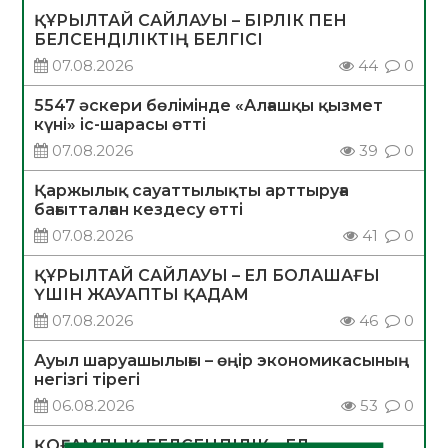
ҚҰРЫЛТАЙ САЙЛАУЫ – БІРЛІК ПЕН
БЕЛСЕНДІЛІКТІҢ БЕЛГІСІ
07.08.2026
44
0
5547 әскери бөлімінде «Алғашқы қызмет
күні» іс-шарасы өтті
07.08.2026
39
0
Қаржылық сауаттылықты арттыруға
бағытталған кездесу өтті
07.08.2026
41
0
ҚҰРЫЛТАЙ САЙЛАУЫ – ЕЛ БОЛАШАҒЫ
ҮШІН ЖАУАПТЫ ҚАДАМ
07.08.2026
46
0
Ауыл шаруашылығы – өңір экономикасының
негізгі тірегі
06.08.2026
53
0
ҚОҒАМДЫҚ БЕЛСЕНДІЛІК – ЕЛ