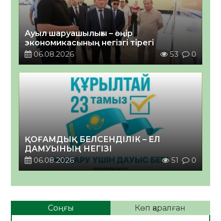
Ауыл шаруашылығы – өңір
экономикасының негізгі тірегі
06.08.2026
53
0
ҚОҒАМДЫҚ БЕЛСЕНДІЛІК – ЕЛ
ДАМУЫНЫҢ НЕГІЗІ
06.08.2026
51
0
Соңғы
Көп қаралған