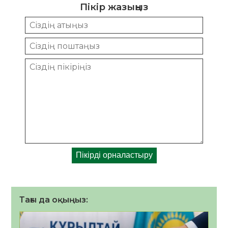
Пікір жазыңыз
Тағы да оқыңыз: