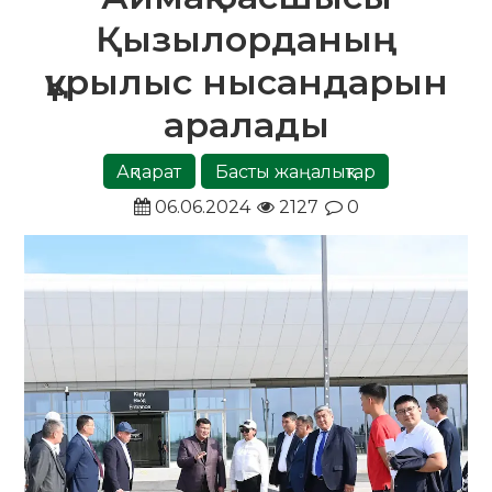
Қызылорданың
құрылыс нысандарын
аралады
Ақпарат
Басты жаңалықтар
06.06.2024
2127
0