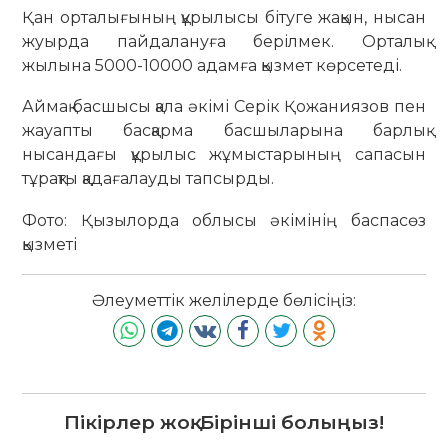
Қан орталығының құрылысы бітуге жақын, нысан
жуырда пайдалануға берілмек. Орталық
жылына 5000-10000 адамға қызмет көрсетеді.
Аймақ басшысы қала әкімі Серік Қожаниязов пен
жауапты басқарма басшыларына барлық
нысандағы құрылыс жұмыстарының сапасын
тұрақты қадағалауды тапсырды.
Фото: Қызылорда облысы әкімінің баспасөз
қызметі
Әлеуметтік желілерде бөлісіңіз:
Пікірлер жоқ. Бірінші болыңыз!