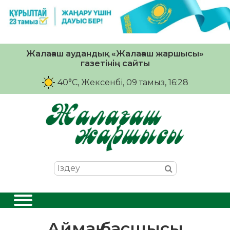
Жалағаш аудандық «Жалағаш жаршысы»
газетінің сайты
40°C
, Жексенбі, 09 тамыз, 16:28
Аймақ басшысы