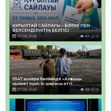
ҚҰРЫЛТАЙ САЙЛАУЫ – БІРЛІК ПЕН
БЕЛСЕНДІЛІКТІҢ БЕЛГІСІ
07.08.2026
44
0
5547 әскери бөлімінде «Алғашқы
қызмет күні» іс-шарасы өтті
07.08.2026
39
0