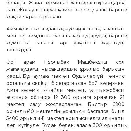
болады. Жаңа терминал халықаралық стандартқа
сай. Жолаушыларға қызмет көрсету үшін барлық
жағдай қарастырылған.
Аймақ басшысы қаланың әуе қақпасының тазалығы
мен көркемдігіне баса назар аударуды, барлық
жұмысты сапалы әрі уақытылы жүргізуді
тапсырды.
Әрі қарай Нұрлыбек Машбекұлы сол
жағалаудағы нысандардың құрылыс барысын
көрді. Бұл аумақта мектеп, Оқушылар үйі, теннис
орталығы секілді бірқатар нысан бой көтермек.
Айта кетейік, «Жайлы мектеп» ұлттық жобасы
аясында облыста 12 300 орынға арналған 21
мектеп салу жоспарланған. Былтыр 6900
орындық 10 мектептің құрылысы басталса, биыл
5400 орындық 11 мектеп құрылысы қолға алынады
деп күтілуде. Бұдан бөлек, қалада 300 орындық