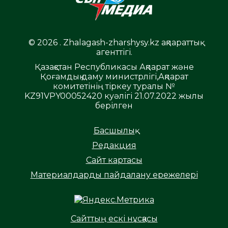
© 2026 . Zhalagash-zharshysy.kz ақпараттық
агенттігі.
Қазақстан Республикасы Ақпарат және
Қоғамдық даму министрлігі,Ақпарат
комитетінің тіркеу туралы №
KZ91VPY00052420 куәлігі 21.07.2022 жылы
берілген
Басшылық
Редакция
Сайт картасы
Материалдарды пайдалану ережелері
Сайттың ескі нұсқасы