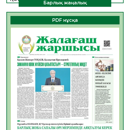
Барлық жаңалық
ДАМУЫНЫҢ НЕГІЗІ
06.08.2026
51
0
PDF нұсқа
ҚҰРЫЛТАЙ САЙЛАУЫ – БОЛАШАҚҚА
БАСТАР ЖАУАПТЫ ТАҢДАУ
06.08.2026
53
0
Инфекциялық ауруларға қарсы иммундау
жұмыстарының тиімділігі
06.08.2026
55
0
Көкжөтел ауруы туралы
06.08.2026
53
0
АПВ вакцинасы туралы мәлімет
06.08.2026
52
0
Open Air: Қызылорда облысы полиция
департаменті 20 мыңнан астам
көрерменнің қауіпсіздігін қамтамасыз етті