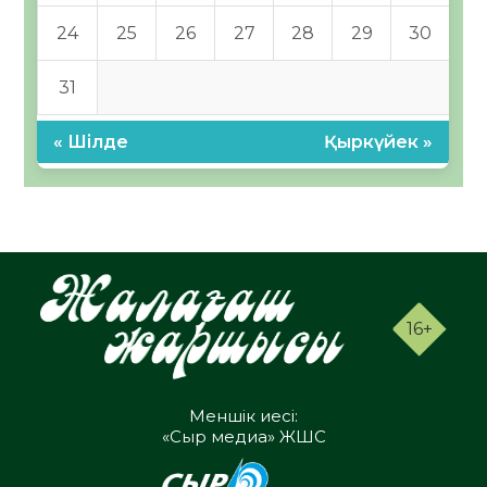
24
25
26
27
28
29
30
31
« Шілде
Қыркүйек »
16+
Меншік иесі:
«Сыр медиа» ЖШС