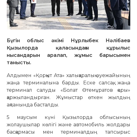
Бүгін облыс әкімі Нұрлыбек Нәлібаев
Қызылорда қаласындағы құрылыс
нысандарын аралап, жұмыс барысымен
танысты.
Алдымен «Қорқыт Ата» халықаралық әуежайының
жаңа терминалына барды. Еске салсақ, жаңа
терминал салуды «Болат Өтемұратов қоры»
қаржыландырған. Жұмыстар өткен жылдың
ақпанында басталды.
5 маусым күні Қызылорда облысының
жолаушылар көлігі және автомобиль жолдары
басқармасы мен терминалдың тапсырыс