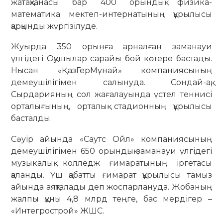
жатақханасы бар 400 орындық физика-
математика мектеп-интернатының құрылысы
қарқынды жүргізілуде.
Жуырда 350 орынға арналған заманауи
үлгідегі Оқушылар сарайы бой көтере бастады.
Нысан «ҚазГерМұнай» компаниясының
демеушілігімен салынуда. Сондай-ақ,
Сырдарияның сол жағалауында үстел теннисі
орталығының, орталық стадионның құрылысы
басталды.
Сәуір айында «Саутс Ойл» компаниясының
демеушілігімен 650 орындық заманауи үлгідегі
музыкалық колледж ғимаратының іргетасы
қаланды. Үш қабатты ғимарат құрылысы тамыз
айында аяқталады деп жоспарлануда. Жобаның
жалпы құны 4,8 млрд теңге, бас мердігер –
«Интегрострой» ЖШС.