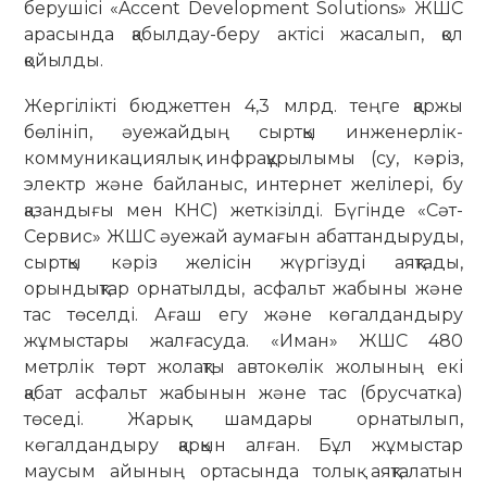
берушісі «Accent Development Solutions» ЖШС
арасында қабылдау-беру актісі жасалып, қол
қойылды.
Жергілікті бюджеттен 4,3 млрд. теңге қаржы
бөлініп, әуежайдың сыртқы инженерлік-
коммуникациялық инфрақұрылымы (су, кәріз,
электр және байланыс, интернет желілері, бу
қазандығы мен КНС) жеткізілді. Бүгінде «Сәт-
Сервис» ЖШС әуежай аумағын абаттандыруды,
сыртқы кәріз желісін жүргізуді аяқтады,
орындықтар орнатылды, асфальт жабыны және
тас төселді. Ағаш егу және көгалдандыру
жұмыстары жалғасуда. «Иман» ЖШС 480
метрлік төрт жолақты автокөлік жолының екі
қабат асфальт жабынын және тас (брусчатка)
төседі. Жарық шамдары орнатылып,
көгалдандыру қарқын алған. Бұл жұмыстар
маусым айының ортасында толық аяқталатын