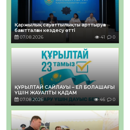
Қаржылық сауаттылықты арттыруға
бағытталған кездесу өтті
07.08.2026
41
0
ҚҰРЫЛТАЙ САЙЛАУЫ – ЕЛ БОЛАШАҒЫ
ҮШІН ЖАУАПТЫ ҚАДАМ
07.08.2026
46
0