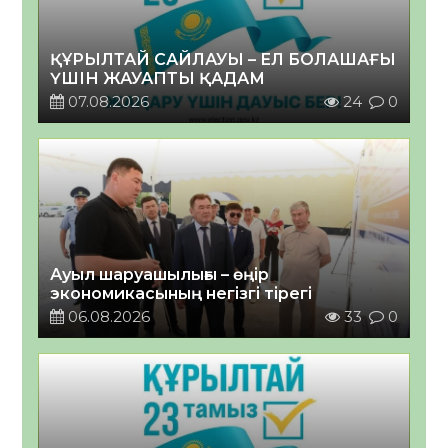
ҚҰРЫЛТАЙ САЙЛАУЫ – ЕЛ БОЛАШАҒЫ
ҮШІН ЖАУАПТЫ ҚАДАМ
07.08.2026
24
0
Ауыл шаруашылығы – өңір
экономикасының негізгі тірегі
06.08.2026
33
0