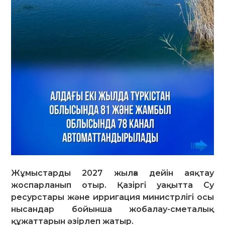
Жұмыстарды 2027 жылға дейін аяқтау
жоспарланып отыр. Қазіргі уақытта Су
ресурстары және ирригация министрлігі осы
нысандар бойынша жобалау-сметалық
құжаттарын әзірлеп жатыр.