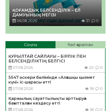
ҚОҒАМДЫҚ БЕЛСЕНДІЛІК – ЕЛ
ДАМУЫНЫҢ НЕГІЗІ
06.08.2026
31
0
Соңғы
Көп қаралған
ҚҰРЫЛТАЙ САЙЛАУЫ – БІРЛІК ПЕН
БЕЛСЕНДІЛІКТІҢ БЕЛГІСІ
07.08.2026
20
0
5547 әскери бөлімінде «Алғашқы қызмет
күні» іс-шарасы өтті
07.08.2026
18
0
Қаржылық сауаттылықты арттыруға
бағытталған кездесу өтті
07.08.2026
18
0