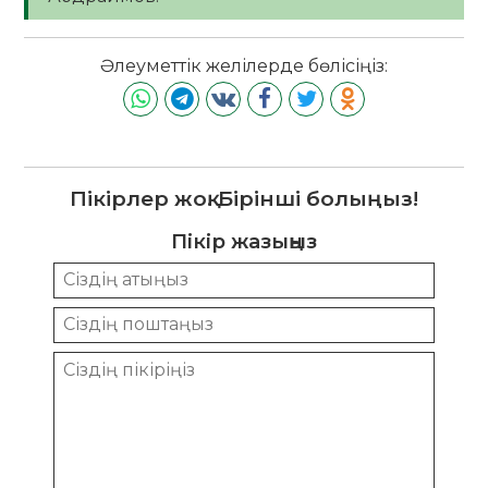
Әлеуметтік желілерде бөлісіңіз:
Пікірлер жоқ. Бірінші болыңыз!
Пікір жазыңыз