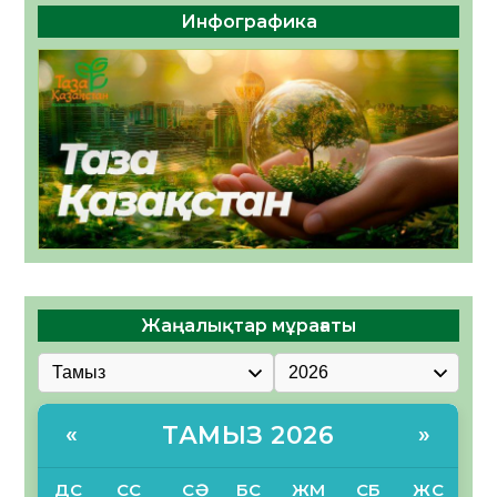
Инфографика
Жаңалықтар мұрағаты
ТАМЫЗ 2026
«
»
ДС
СС
СӘ
БС
ЖМ
СБ
ЖС