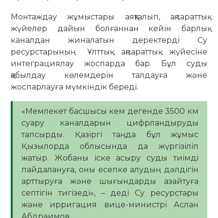
Монтаждау жұмыстары аяқталып, ақпараттық
жүйелер дайын болғаннан кейін барлық
каналдан жиналатын деректерді Су
ресурстарының Ұлттық ақпараттық жүйесіне
интеграциялау жоспарда бар. Бұл суды
қабылдау көлемдерін талдауға және
жоспарлауға мүмкіндік береді.
«Мемлекет басшысы кем дегенде 3500 км
суару каналдарын цифрландыруды
тапсырды. Қазіргі таңда бұл жұмыс
Қызылорда облысында да жүргізіліп
жатыр. Жобаны іске асыру суды тиімді
пайдалануға, оны есепке алудың дәлдігін
арттыруға және шығындарды азайтуға
септігін тигізеді», – деді Су ресурстары
және ирригация вице-министрі Аслан
Абдраимов.