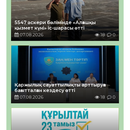
5547 әскери бөлімінде «Алғашқы
қызмет күні» іс-шарасы өтті
07.08.2026
18
0
Қаржылық сауаттылықты арттыруға
бағытталған кездесу өтті
07.08.2026
18
0