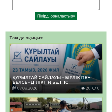
Тағы да оқыңыз:
ҚҰРЫЛТАЙ САЙЛАУЫ – БІРЛІК ПЕН
БЕЛСЕНДІЛІКТІҢ БЕЛГІСІ
07.08.2026
20
0