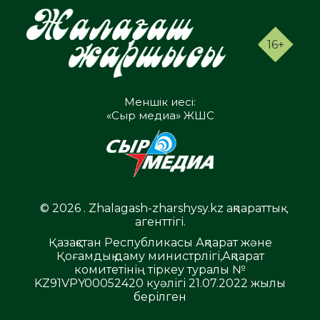
16+
Меншік иесі:
«Сыр медиа» ЖШС
© 2026 . Zhalagash-zharshysy.kz ақпараттық
агенттігі.
Қазақстан Республикасы Ақпарат және
Қоғамдық даму министрлігі,Ақпарат
комитетінің тіркеу туралы №
KZ91VPY00052420 куәлігі 21.07.2022 жылы
берілген