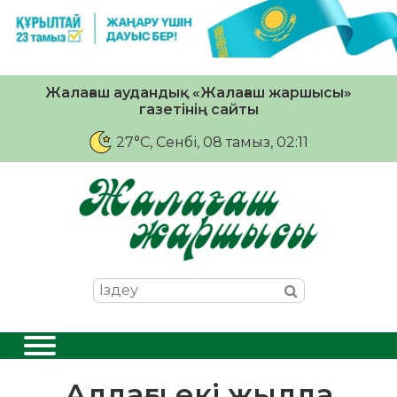
Жалағаш аудандық «Жалағаш жаршысы»
газетінің сайты
27°C
, Сенбі, 08 тамыз, 02:11
Алдағы екі жылда