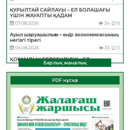
ҚҰРЫЛТАЙ САЙЛАУЫ – ЕЛ БОЛАШАҒЫ
ҮШІН ЖАУАПТЫ ҚАДАМ
07.08.2026
24
0
Ауыл шаруашылығы – өңір экономикасының
негізгі тірегі
06.08.2026
33
0
ҚОҒАМДЫҚ БЕЛСЕНДІЛІК – ЕЛ
Барлық жаңалық
ДАМУЫНЫҢ НЕГІЗІ
06.08.2026
31
0
PDF нұсқа
ҚҰРЫЛТАЙ САЙЛАУЫ – БОЛАШАҚҚА
БАСТАР ЖАУАПТЫ ТАҢДАУ
06.08.2026
33
0
Инфекциялық ауруларға қарсы иммундау
жұмыстарының тиімділігі
06.08.2026
34
0