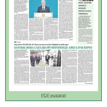
Көкжөтел ауруы туралы
06.08.2026
32
0
АПВ вакцинасы туралы мәлімет
06.08.2026
32
0
Open Air: Қызылорда облысы полиция
департаменті 20 мыңнан астам
көрерменнің қауіпсіздігін қамтамасыз етті
06.08.2026
42
0
ҚЫЗЫЛОРДАДА «САНАЛЫ ҰРПАҚ –
ЖАРҚЫН БОЛАШАҚ» АТТЫ КЕҢЕЙТІЛГЕН
МӘЖІЛІС ӨТТІ
05.08.2026
44
0
Қазақстан Орталық Азиядағы көшуге ең
қолайлы ел атанды
05.08.2026
44
0
PDF мұрағат
Өрт қауіпсіздігі талаптарын сақтау – әр