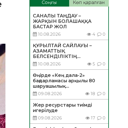
е
Соңғы
Көп қаралған
САНАЛЫ ТАҢДАУ –
ЖАРҚЫН БОЛАШАҚҚА
БАСТАР ЖОЛ
10.08.2026
4
0
ҚҰРЫЛТАЙ САЙЛАУЫ –
АЗАМАТТЫҚ
БЕЛСЕНДІЛІКТІҢ
МАҢЫЗДЫ КӨРІНІСІ
10.08.2026
5
0
Өңірде «Кең дала-2»
бағдарламасы арқылы 80
шаруашылық
қаржыландырылды
09.08.2026
18
0
Жер ресурстары тиімді
игерілуде
09.08.2026
17
0