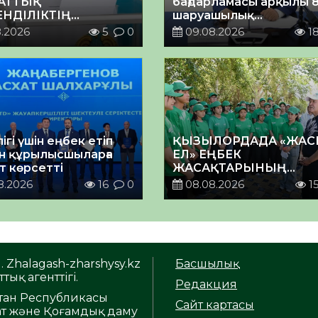
АТТЫҚ
бағдарламасы арқылы 
ЕНДІЛІКТІҢ
шаруашылық
ЗДЫ КӨРІНІСІ
қаржыландырылды
8.2026
5
0
09.08.2026
1
лігі үшін еңбек етіп
ҚЫЗЫЛОРДАДА «ЖА
н құрылысшыларға
ЕЛ» ЕҢБЕК
т көрсетті
ЖАСАҚТАРЫНЫҢ
ҚАТЫСУЫМЕН
8.2026
16
0
08.08.2026
1
ЭКОЛОГИЯЛЫҚ СЕНБІ
ӨТТІ
. Zhalagash-zharshysy.kz
Басшылық
тық агенттігі.
Редакция
тан Республикасы
Сайт картасы
т және Қоғамдық даму