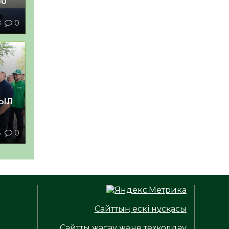
80
8
0
СЫЛ
5
0
ЛІК
Сайттың ескі нұсқасы
Сайтты жасау және техқолдау