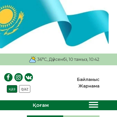
36°C
, Дүйсенбі, 10 тамыз, 10:42
Байланыс
Жарнама
қаз
qaz
Қоғам