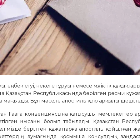
ы, еңбек етуі, некеге тұруы немесе мүліктік құқықтары
да Қазақстан Республикасында берілген ресми құжа
а маңызды. Бұл мәселе апостиль қою арқылы шешіле
нған Гаага конвенциясына қатысушы мемлекеттер а
тілген нысаны болып табылады. Қазақстан Респу
елімізде берілген құжаттарға апостиль қойылған ж
еттердің аумағында қосымша консулдық заңдас