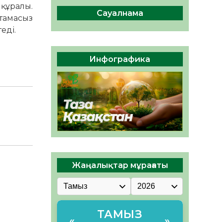
Ауыл шаруашылығы – өңір
 құралы.
экономикасының негізгі
Сауалнама
тамасыз
тірегі
еді.
06.08.2026
63
0
ҚОҒАМДЫҚ БЕЛСЕНДІЛІК –
Инфографика
ЕЛ ДАМУЫНЫҢ НЕГІЗІ
06.08.2026
62
0
Жаңалықтар мұрағаты
ТАМЫЗ
«
»