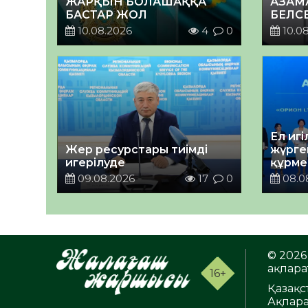
ЖАРҚЫН БОЛАШАҚҚА
АЗАМ
БАСТАР ЖОЛ
БЕЛС
МАҢЫ
10.08.2026
4
0
10.0
Ел игі
Жер ресурстары тиімді
жүрге
игерілуде
құрме
09.08.2026
17
0
08.0
© 2026 
ақпарат
16+
Қазақс
Ақпара