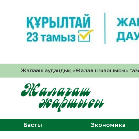
Жалағаш аудандық «Жалағаш жаршысы» газе
Басты
Экономика