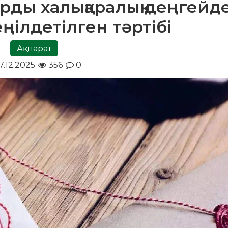
арды халықаралық деңгейд
ңілдетілген тәртібі
Ақпарат
7.12.2025
356
0