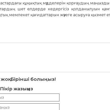
настардағы құқықтық мүдделерін қорғаудың маңызды
ттардың шет елдерде кедергісіз қолданылуын қам
қтық мемлекет қағидаттарын жүзеге асыруға қызмет ет
 жоқ. Бірінші болыңыз!
Пікір жазыңыз