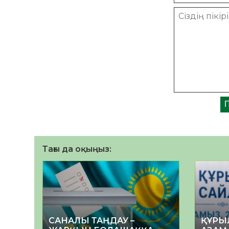
Тағы да оқыңыз:
САНАЛЫ ТАҢДАУ –
ҚҰРЫ