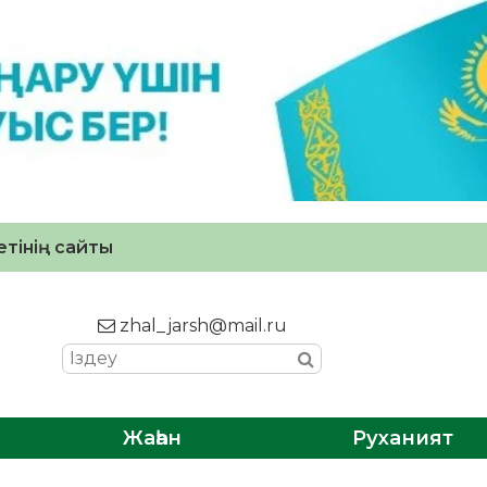
тінің сайты
zhal_jarsh@mail.ru
Жаһан
Руханият