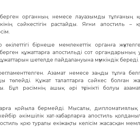
 берген органның немесе лауазымды тұлғаның 
кінің сәйкестігін растайды. Яғни апостиль – қ
сім.
өкілеттігі бірнеше мемлекеттік органға жүктелге
 берген құжаттарға апостильді сот органдарының у
ұжаттарын шетелде пайдалануына мүмкіндік береді.
егламенттелген. Азамат немесе заңды тұлға белг
ажды төлейді. Құжат талаптарға сәйкес болған жа
. Бұл рәсімнің ашық әрі түсінікті болуы азама
ттарға қойыла бермейді. Мысалы, дипломатиялық
кейбір әкімшілік хат-хабарларға апостиль қолдан
остиль қою туралы екіжақты келісім жасасқан мем