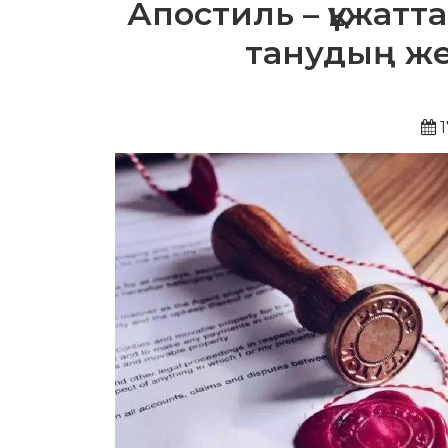
Апостиль – құжатт
танудың же
1