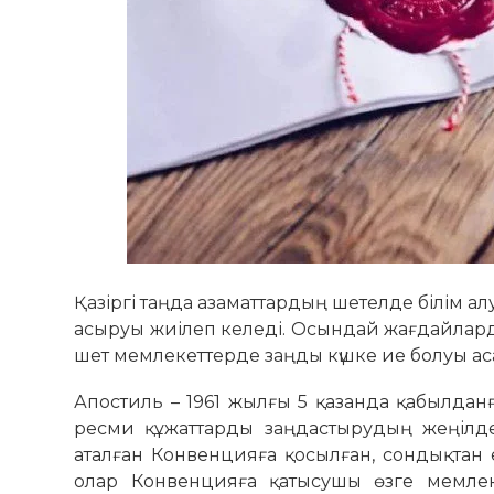
Қазіргі таңда азаматтардың шетелде білім алу
асыруы жиілеп келеді. Осындай жағдайлар
шет мемлекеттерде заңды күшке ие болуы ас
Апостиль – 1961 жылғы 5 қазанда қабылда
ресми құжаттарды заңдастырудың жеңілде
аталған Конвенцияға қосылған, сондықтан 
олар Конвенцияға қатысушы өзге мемлек