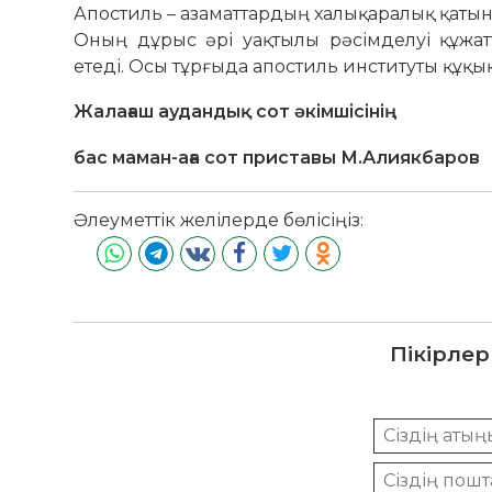
Апостиль – азаматтардың халықаралық қаты
Оның дұрыс әрі уақтылы рәсімделуі құжа
етеді. Осы тұрғыда апостиль институты құқы
Жалағаш аудандық сот әкімшісінің
бас маман-аға сот приставы М.Алиякбаров
Әлеуметтік желілерде бөлісіңіз:
Пікірлер