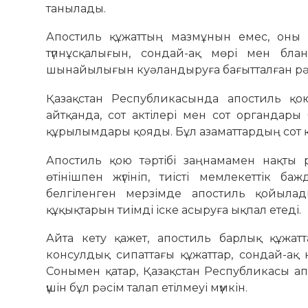
танылады.
Апостиль құжаттың мазмұнын емес, оны
түпнұсқалығын, сондай-ақ мөрі мен блан
шынайылығын куәландыруға бағытталған рә
Қазақстан Республикасында апостиль қою 
айтқанда, сот актілері мен сот органдары
құрылымдары қояды. Бұл азаматтардың сот қ
Апостиль қою тәртібі заңнамамен нақты р
өтінішпен жүгініп, тиісті мемлекеттік б
белгіленген мерзімде апостиль қойылады
құқықтарын тиімді іске асыруға ықпал етеді.
Айта кету қажет, апостиль барлық құжа
консулдық сипаттағы құжаттар, сондай-ақ 
Сонымен қатар, Қазақстан Республикасы ап
үшін бұл рәсім талап етілмеуі мүмкін.