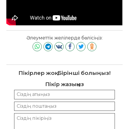
Әлеуметтік желілерде бөлісіңіз:
Пікірлер жоқ. Бірінші болыңыз!
Пікір жазыңыз