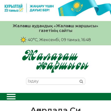
Жалағаш аудандық «Жалағаш жаршысы»
газетінің сайты
40°C
, Жексенбі, 09 тамыз, 16:48
Ақордада Си