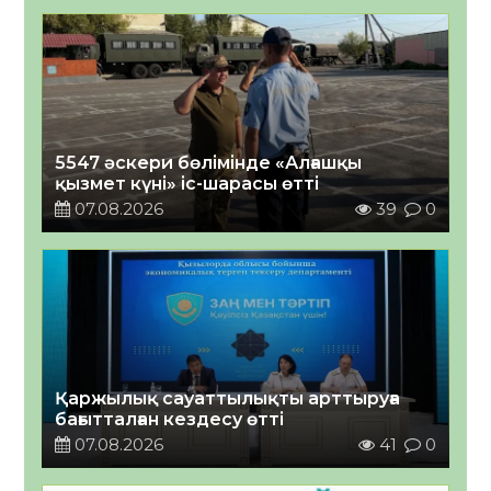
5547 әскери бөлімінде «Алғашқы
қызмет күні» іс-шарасы өтті
07.08.2026
39
0
Қаржылық сауаттылықты арттыруға
бағытталған кездесу өтті
07.08.2026
41
0