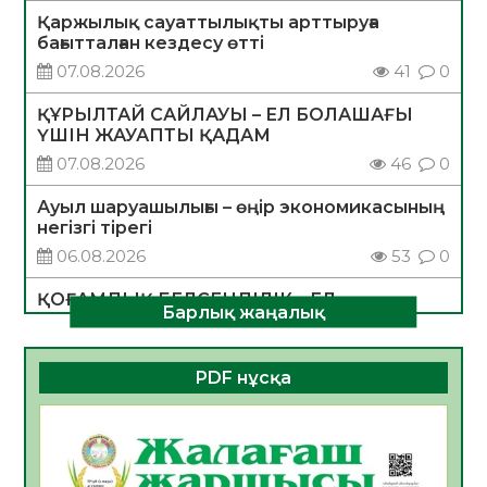
Қаржылық сауаттылықты арттыруға
бағытталған кездесу өтті
07.08.2026
41
0
ҚҰРЫЛТАЙ САЙЛАУЫ – ЕЛ БОЛАШАҒЫ
ҮШІН ЖАУАПТЫ ҚАДАМ
07.08.2026
46
0
Ауыл шаруашылығы – өңір экономикасының
негізгі тірегі
06.08.2026
53
0
ҚОҒАМДЫҚ БЕЛСЕНДІЛІК – ЕЛ
Барлық жаңалық
ДАМУЫНЫҢ НЕГІЗІ
06.08.2026
51
0
PDF нұсқа
ҚҰРЫЛТАЙ САЙЛАУЫ – БОЛАШАҚҚА
БАСТАР ЖАУАПТЫ ТАҢДАУ
06.08.2026
53
0
Инфекциялық ауруларға қарсы иммундау