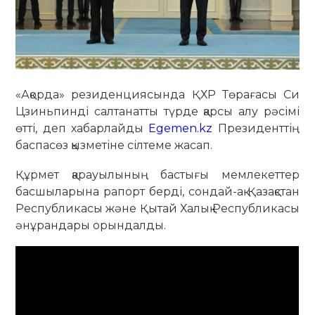
«Ақорда» резиденциясында ҚХР Төрағасы Си
Цзиньпинді салтанатты түрде қарсы алу рәсімі
өтті, деп хабарлайды
Egemen.kz
Президенттің
баспасөз қызметіне сілтеме жасап.
Құрмет қарауылының бастығы мемлекеттер
басшыларына рапорт берді, сондай-ақ Қазақстан
Республикасы және Қытай Халық Республикасы
әнұрандары орындалды.