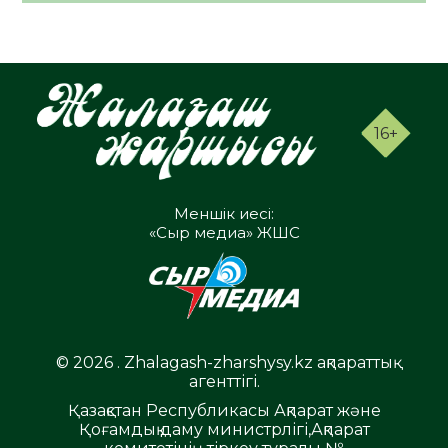
16+
Меншік иесі:
«Сыр медиа» ЖШС
© 2026 . Zhalagash-zharshysy.kz ақпараттық
агенттігі.
Қазақстан Республикасы Ақпарат және
Қоғамдық даму министрлігі,Ақпарат