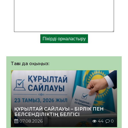
Тағы да оқыңыз:
ҚҰРЫЛТАЙ САЙЛАУЫ – БІРЛІК ПЕН
БЕЛСЕНДІЛІКТІҢ БЕЛГІСІ
07.08.2026
44
0