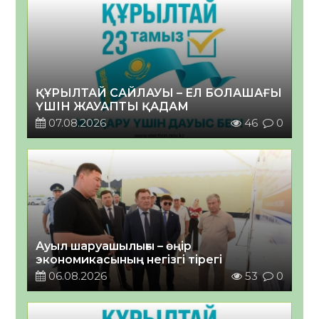
ҚҰРЫЛТАЙ САЙЛАУЫ – ЕЛ БОЛАШАҒЫ
ҮШІН ЖАУАПТЫ ҚАДАМ
07.08.2026
46
0
Ауыл шаруашылығы – өңір
экономикасының негізгі тірегі
06.08.2026
53
0