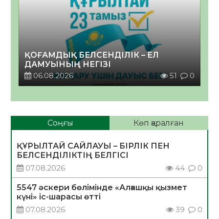
ҚОҒАМДЫҚ БЕЛСЕНДІЛІК – ЕЛ
ДАМУЫНЫҢ НЕГІЗІ
06.08.2026
51
0
Соңғы
Көп қаралған
ҚҰРЫЛТАЙ САЙЛАУЫ – БІРЛІК ПЕН
БЕЛСЕНДІЛІКТІҢ БЕЛГІСІ
07.08.2026
44
0
5547 әскери бөлімінде «Алғашқы қызмет
күні» іс-шарасы өтті
07.08.2026
39
0