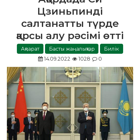
Цзиньпинді
салтанатты түрде
қарсы алу рәсімі өтті
Ақпарат
Басты жаңалықтар
Билік
14.09.2022
1028
0