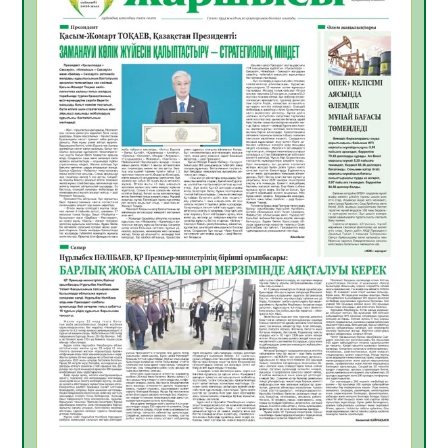
жұмыстарының тиімділігі
06.08.2026
55
0
Көкжөтел ауруы туралы
06.08.2026
53
0
АПВ вакцинасы туралы мәлімет
06.08.2026
53
0
Open Air: Қызылорда облысы полиция
департаменті 20 мыңнан астам
көрерменнің қауіпсіздігін қамтамасыз етті
06.08.2026
64
0
ҚЫЗЫЛОРДАДА «САНАЛЫ ҰРПАҚ –
ЖАРҚЫН БОЛАШАҚ» АТТЫ КЕҢЕЙТІЛГЕН
МӘЖІЛІС ӨТТІ
05.08.2026
65
0
Қазақстан Орталық Азиядағы көшуге ең
қолайлы ел атанды