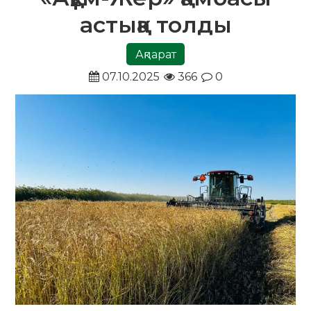
астыққа толды
Ақпарат
07.10.2025
366
0