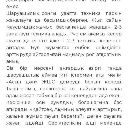
емес.
Шаруашылық соңғы уақытта техника паркін
жаңалауға да басымдық берген. Жыл сайын
маусымдық жұмыс басталғанда жаңадан 2-3
заманауи техника алады. Рүстем ағамыз келер
жылы да егінге қажетті 2-3 техника келетінін
айтады. Бұл жұ­мыстар еңбек өнімділігін
арттыруда айтарлықтай маңызды рөл атқаратыны
анық.
Біз бір нәрсені аңғардық, қазіргі таңда
шаруашылыққа ай­маққа игі істермен аты мәлім
«Асыл дән» ЖШС демеуші болып келеді.
Түсінгеніміз, серіктестік өз пайдасына ғана
қадам жасап, табысқа бір өзі кенелуден ада екен.
Керісінше осы ауылдың бо­лашағына бас
қатырады. «Қайтсек, Аққұмның әлеуетін арт­тырып,
халқына жұмыс тауып береміз?» деген сауалға
жауап іздейді. Серіктестіктің елді мекенде