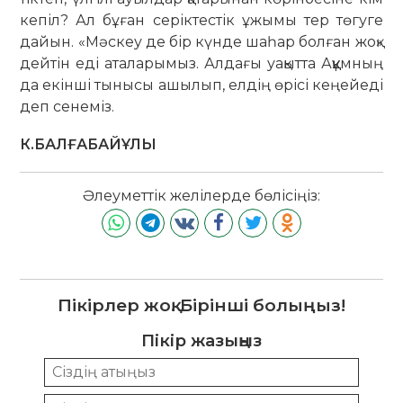
кепіл? Ал бұған серіктестік ұжымы тер төгуге
дайын. «Мәскеу де бір күнде шаһар болған жоқ»
дейтін еді аталарымыз. Алдағы уақытта Аққұмның
да екінші тынысы ашылып, елдің өрісі кеңейеді
деп сенеміз.
К.БАЛҒАБАЙҰЛЫ
Әлеуметтік желілерде бөлісіңіз:
Пікірлер жоқ. Бірінші болыңыз!
Пікір жазыңыз