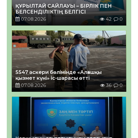
ҚҰРЫЛТАЙ САЙЛАУЫ – БІРЛІК ПЕН
БЕЛСЕНДІЛІКТІҢ БЕЛГІСІ
07.08.2026
42
0
5547 әскери бөлімінде «Алғашқы
қызмет күні» іс-шарасы өтті
07.08.2026
36
0