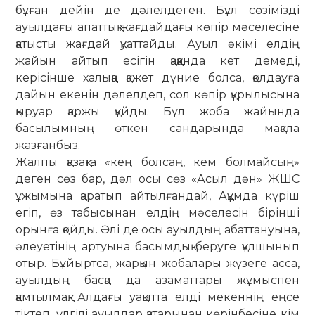
бұған дейін де дәлелдеген. Бұл сөзімізді
ауылдағы апаттық жағдайдағы көпір мәселесіне
қатысты жағдай қуат­тайды. Ауыл әкімі елдің
жайын айтып есігін қаққанда кет де­меді,
керісінше халыққа қажет дүние болса, қолдауға
дайын екенін дәлелдеп, сол көпір құрылысына
қыруар қаржы құйды. Бұл жоба жайында
басылымның өткен сандарында мақала
жазғанбыз.
Жалпы қазақта «кең болсаң, кем болмайсың»
деген сөз бар, дәл осы сөз «Асыл дән» ЖШС
ұжымына қаратып айтылғандай, Аққұмда күріш
егіп, өз табысынан елдің мәселесін бірінші
орын­ға қойды. Әлі де осы ауылдың абаттануына,
әлеуетінің ар­туына басымдық беруге құлшынып
отыр. Бұйыртса, жарқын жо­балары жүзеге асса,
ауылдың басқа да азаматтары жұмыспен
қамтылмақ. Алдағы уақытта елді мекеннің еңсе
тіктеп, үлгілі ауылдар қатарынан көрінбесіне кім