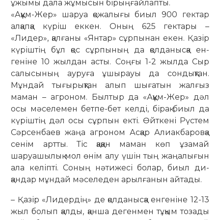
ұжымы дала жұмысын бірыңғайлапты.
«Аққұм-Жер» шаруа қожалығы би­ыл 900 гектар
алқапқа күріш еккен. Оның 625 гектары –
«Лидер», қалғаны «Ян­тар» сұрпынан екен. Қазір
күріштің бұл қос сұрпының да қолданысқа ен­
геніне 10 жылдан асты. Соңғы 1-2 жылда Сыр
салысының ауруға ұшырауы да сон­дықтан.
Мұндай тығырықтан алып шы­­ғатын жалғыз
маман – агроном. Был­­тыр да «Аққұм-Жер» дәл
осы мә­селемен бетпе-бет келді, бірақ биыл да
кү­ріштің дәл осы сұрпын екті. Өйткені Рүс­тем
Сәрсенбаев жаңа агроном Ас­қар Алиакбаровқа
сенім артты. Тіс қақ­қан маман көп ұзамай
шаруашылық мол өнім алу үшін тың жаңалығын
ала келіпті. Соның нәтижесі болар, биыл ди­
қандар мұндай мәселеден арылғанын айтады.
– Қазір «Лидердің» де қолданысқа енгеніне 12-13
жыл болып қалды, қанша дегенмен тұқым тозады