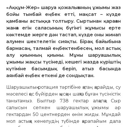
«Аққұм-Жер» шаруа қожалығының ұжымы жаз
бойы тынбай еңбек етті, мақсат – күзде
қамбаны астыққа толтыру. Сыртынан қараған
жанға егін саласының бүгінгі жұмысы ерте
көктемде жерге дән тастап, күзде оны жинап
алумен шектелетін сияқты. Бірақ байыбына
бармасаң, талмай еңбектенбесең, мол астық
алу қиынның қиыны. Мұны шаруашылық
ұжымы жақсы түсінеді, кешегі жазда күріштің
күтіміне басымдық беріп, атыз басында
аянбай еңбек еткені де сондықтан.
Шаруашылық ротация тәртібіне қа­таң қарайды, су
мәселесі қос бүйір­ден қысқан шақта бұған түсіністік
таны­та­мыз. Былтыр 738 гектар алқапқа Сыр
салысын сепкен шаруашылық ұжымы әр
гектардан 50 центнерден өнім жиды. Мұндай
мол астыққа кенелудің түбінде қарапайым дала