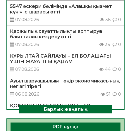
5547 әскери бөлімінде «Алғашқы қызмет
күні» іс-шарасы өтті
07.08.2026
36
0
Қаржылық сауаттылықты арттыруға
бағытталған кездесу өтті
07.08.2026
39
0
ҚҰРЫЛТАЙ САЙЛАУЫ – ЕЛ БОЛАШАҒЫ
ҮШІН ЖАУАПТЫ ҚАДАМ
07.08.2026
44
0
Ауыл шаруашылығы – өңір экономикасының
негізгі тірегі
06.08.2026
51
0
ҚОҒАМДЫҚ БЕЛСЕНДІЛІК – ЕЛ
Барлық жаңалық
ДАМУЫНЫҢ НЕГІЗІ
06.08.2026
49
0
PDF нұсқа
ҚҰРЫЛТАЙ САЙЛАУЫ – БОЛАШАҚҚА