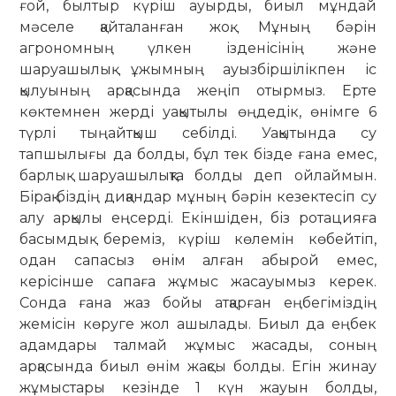
ғой, былтыр күріш ауырды, биыл мұндай
мәселе қайталанған жоқ. Мұның бәрін
агрономның үлкен ізденісінің және
шаруашылық ұжымның ауызбіршілікпен іс
қылуының арқасында жеңіп отырмыз. Ерте
көктемнен жерді уақытылы өңдедік, өнімге 6
түрлі тыңайтқыш себілді. Уақытында су
тапшылығы да болды, бұл тек бізде ғана емес,
барлық шаруашылықта болды деп ойлаймын.
Бірақ біздің диқандар мұның бәрін кезектесіп су
алу арқылы еңсерді. Екіншіден, біз ротацияға
басымдық береміз, күріш көлемін көбейтіп,
одан сапасыз өнім алған абырой емес,
керісінше сапаға жұмыс жасауымыз керек.
Сонда ғана жаз бойы атқарған еңбегіміздің
жемісін көруге жол ашылады. Биыл да еңбек
адамдары талмай жұмыс жасады, соның
арқасында биыл өнім жақсы болды. Егін жинау
жұмыстары кезінде 1 күн жауын болды,