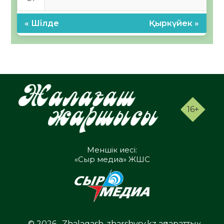
« Шілде
Қыркүйек »
16+
Меншік иесі:
«Сыр медиа» ЖШС
© 2026 . Zhalagash-zharshysy.kz ақпараттық