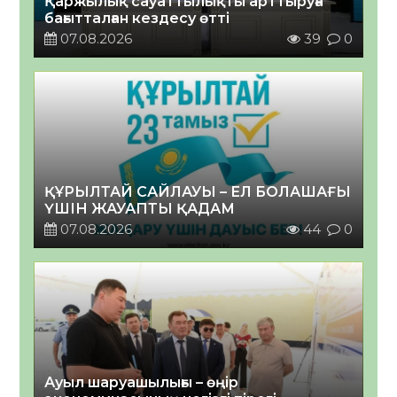
Қаржылық сауаттылықты арттыруға
бағытталған кездесу өтті
07.08.2026
39
0
ҚҰРЫЛТАЙ САЙЛАУЫ – ЕЛ БОЛАШАҒЫ
ҮШІН ЖАУАПТЫ ҚАДАМ
07.08.2026
44
0
Ауыл шаруашылығы – өңір