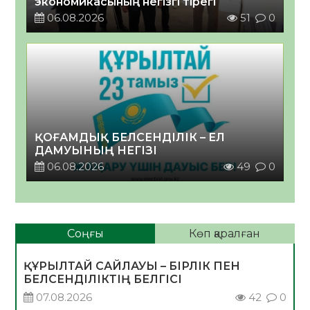
экономикасының негізгі тірегі
06.08.2026
51
0
ҚОҒАМДЫҚ БЕЛСЕНДІЛІК – ЕЛ
ДАМУЫНЫҢ НЕГІЗІ
06.08.2026
49
0
Соңғы
Көп қаралған
ҚҰРЫЛТАЙ САЙЛАУЫ – БІРЛІК ПЕН
БЕЛСЕНДІЛІКТІҢ БЕЛГІСІ
07.08.2026
42
0