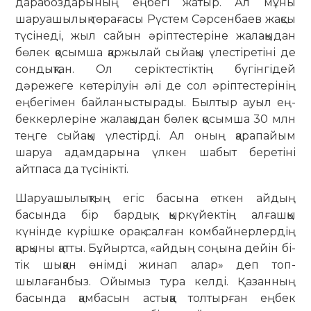
дарабоздарының еңбегі жатыр. Ал мұны
шаруашылық төрағасы Рүстем Сәрсенбаев жақсы
түсінеді, жыл сайын әріптестеріне жалақыдан
бө­лек қосымша қаржылай сыйақы үлес­ті­­ретіні де
сондықтан. Ол се­­ріктестіктің бүгінгідей
дәрежеге кө­те­рі­луін әлі де сол әріптестерінің
ең­бе­гі­мен байланыстырады. Былтыр ауыл ең­­­
беккерлеріне жалақыдан бөлек қо­сым­­­­ша 30 млн
теңге сыйақы үлестірді. Ал оның қарапайым
шаруа адамдарына үл­­­кен ша­быт беретіні
айтпаса да ­түсі­нік­ті.
Шаруашылықтың егіс басына өт­кен айдың
басында бір бардық, қыр­күйек­тің алғашқы
күнінде күрішке орақ салған комбайнерлердің
қарқыны қат­ты. Бұйыртса, «айдың соңына дейін бі­
тік шыққан өнімді жинап алар» деп топ­­
шылағанбыз. Ойымыз тура келді. Қа­­занның
басында қамбасын астыққа тол­­тырған еңбек