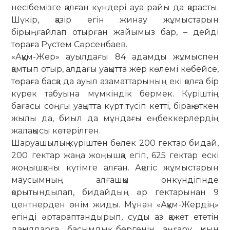
несібемізге қалған күндері ауа райы да қарасты.
Шүкір, қазір егін жинау жұмыстарын
бірыңғайлап отырған жайымыз бар, – дейді
төраға Рүстем Сәрсенбаев.
«Аққұм-Жер» ауылдағы 84 адамды жұмыспен
қамтып отыр, алдағы уақытта жер көлемі көбейсе,
төраға басқа да ауыл азаматтарының екі қолға бір
күрек табуына мүмкіндік бермек. Күріштің
бағасы соңғы уақытта күрт түсіп кетті, бірақ өткен
жылы да, биыл да мұндағы еңбеккерлердің
жалақысы көтерілген.
Шаруашылық күріштен бөлек 200 гектар бидай,
200 гектар жаңа жоңышқа егіп, 625 гектар ескі
жоңышқаны күтімге алған. Ақегіс жұмыстарын
маусымның алғашқы онкүндігінде
қорытындылап, бидайдың әр гектарынан 9
центнерден өнім жиды. Мұнан «Аққұм-Жердің»
егінді әртараптандырып, суды аз қажет ететін
дақылдарға басымдық бергенін аңғару қиын