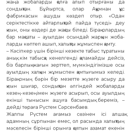
жаңа жобаларды қолға алып отырғаны да
сондықтан. Бұйыртса, олар Аққұмнан құс
фабрикасын ашуды көздеп отыр. «Одан
серіктестікке ай­тарлықтай пайда түседі» деу
қиын, оны өздері де жақсы біледі. Бірақ олардың
бар мақсаты – ауылдан осындай жарқын жоба­
ларды көптеп ашып, халықты жұмыспен қамту.
– Кәсіпкер үшін бірінші кезекте табыс тұратыны
анық, кім табысқа кенелгенді қаламайды дейсіз,
біз барлық жағын зерттеп, мүмкіндігімізше осы
ауылдың халқын жұмыспен қам­тығымыз келеді.
Бірақ оның бәрін бір мезетте жүзеге асыру да
қиын шығар, сондықтан әлгіндей жобаларды
кезең-кезеңімен жүзеге асырып, осы ауылдың
екінші тынысын ашуға басымдық береміз, –
дейді төраға Рүстем Сәрсенбаев.
Жалпы Рүстем ағамыз сөзінен ісі алшақ
адамның сұрпынан емес, ол расында халықтың
мәселесін бірінші орынға қоятын азамат екенін