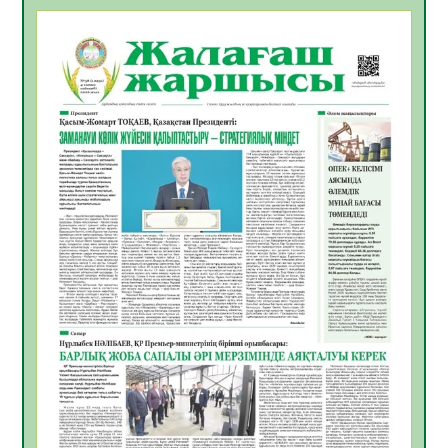
БАСТАР ЖАУАПТЫ ТАҢДАУ
06.08.2026
51
0
Инфекциялық ауруларға қарсы иммундау
жұмыстарының тиімділігі
06.08.2026
53
0
Көкжөтел ауруы туралы
06.08.2026
51
0
АПВ вакцинасы туралы мәлімет
06.08.2026
49
0
Open Air: Қызылорда облысы полиция
департаменті 20 мыңнан астам
көрерменнің қауіпсіздігін қамтамасыз етті
06.08.2026
62
0
ҚЫЗЫЛОРДАДА «САНАЛЫ ҰРПАҚ –
ЖАРҚЫН БОЛАШАҚ» АТТЫ КЕҢЕЙТІЛГЕН
МӘЖІЛІС ӨТТІ