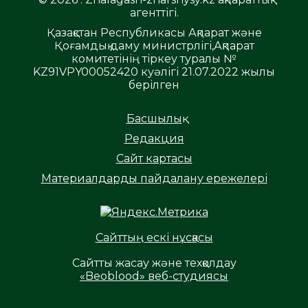
агенттігі.
Қазақстан Республикасы Ақпарат және
Қоғамдық даму министрлігі,Ақпарат
комитетінің тіркеу туралы №
KZ91VPY00052420 куәлігі 21.07.2022 жылы
берілген
Басшылық
Редакция
Сайт картасы
Материалдарды пайдалану ережелері
Сайттың ескі нұсқасы
Сайтты жасау және техқолдау
«Beoblood» веб-студиясы