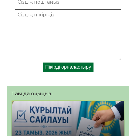
Тағы да оқыңыз: