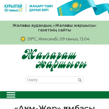
Жалағаш аудандық «Жалағаш жаршысы»
газетінің сайты
39°C
, Жексенбі, 09 тамыз, 13:04
«Аққұм-Жер» қамбасы