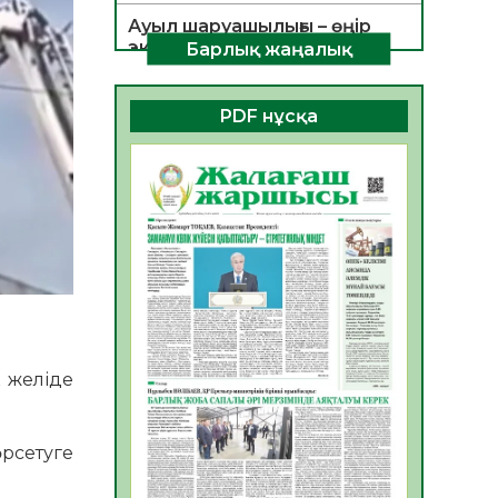
Ауыл шаруашылығы – өңір
экономикасының негізгі
Барлық жаңалық
тірегі
06.08.2026
35
0
PDF нұсқа
ҚОҒАМДЫҚ БЕЛСЕНДІЛІК –
ЕЛ ДАМУЫНЫҢ НЕГІЗІ
06.08.2026
32
0
ҚҰРЫЛТАЙ САЙЛАУЫ –
БОЛАШАҚҚА БАСТАР
ЖАУАПТЫ ТАҢДАУ
06.08.2026
35
0
Инфекциялық ауруларға
қарсы иммундау
к желіде
жұмыстарының тиімділігі
06.08.2026
36
0
рсетуге
Көкжөтел ауруы туралы
06.08.2026
33
0