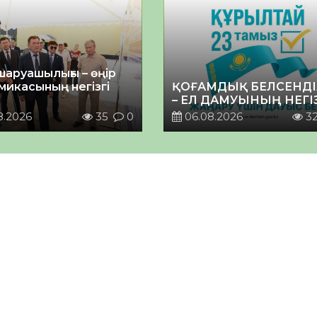
шаруашылығы – өңір
микасының негізгі
ҚОҒАМДЫҚ БЕЛСЕНДІ
– ЕЛ ДАМУЫНЫҢ НЕГІ
8.2026
35
0
06.08.2026
3