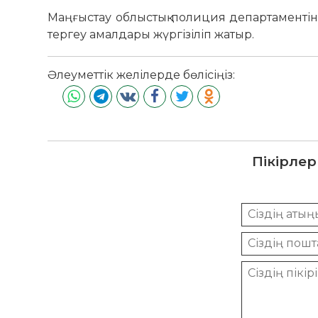
Маңғыстау облыстық полиция департаментінің
тергеу амалдары жүргізіліп жатыр.
Әлеуметтік желілерде бөлісіңіз:
Пікірлер