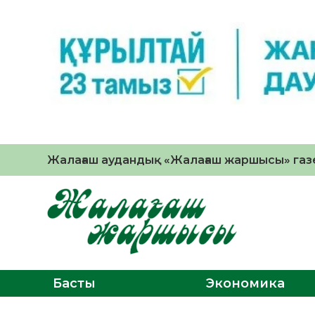
Жалағаш аудандық «Жалағаш жаршысы» газе
Басты
Экономика