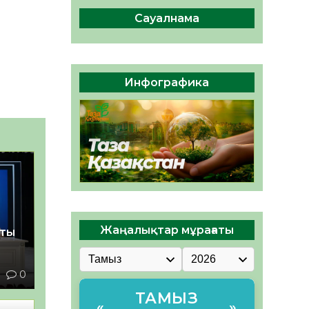
сақтау – әр азаматтың
міндеті
Сауалнама
05.08.2026
47
0
Руслан Рүстемұлы облыс
әкімінің кеңесшісі болып
Инфографика
тағайындалды
05.08.2026
44
0
Жаңалықтар мұрағаты
қты
1
0
ТАМЫЗ
«
»