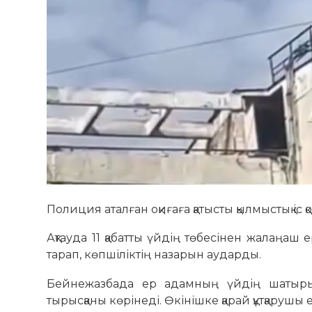
Полиция аталған оқиғаға қатысты қылмыстық іс
Ақтауда 11 қабатты үйдің төбесінен жалаңаш
тарап, көпшіліктің назарын аударды.
Бейнежазбада ер адамның үйдің шатырын
тырысқаны көрінеді. Өкінішке қарай құтқарушы 