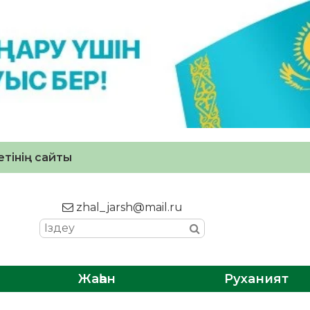
тінің сайты
zhal_jarsh@mail.ru
Жаһан
Руханият