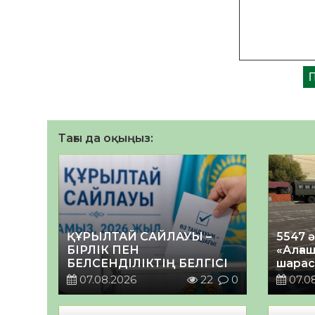
Тағы да оқыңыз:
ҚҰРЫЛТАЙ САЙЛАУЫ –
5547 
БІРЛІК ПЕН
«Алғаш
БЕЛСЕНДІЛІКТІҢ БЕЛГІСІ
шарас
07.08.2026
22
0
07.0