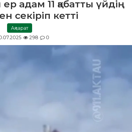
ер адам 11 қабатты үйдің
ен секіріп кетті
Ақпарат
.07.2025
298
0