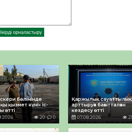
әскери бөлімінде
Қаржылық сауаттылы
қы қызмет күні» іс-
арттыруға бағытталған
ы өтті
кездесу өтті
8.2026
20
0
07.08.2026
2