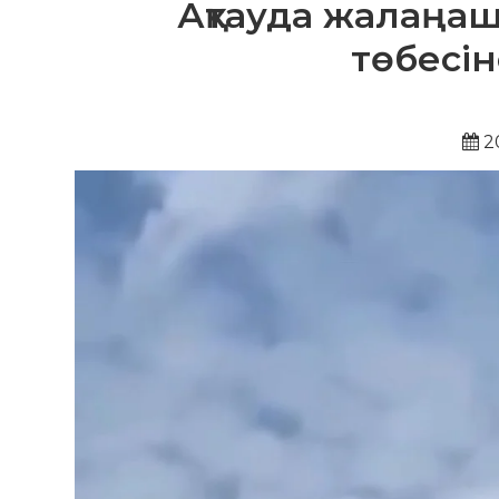
Ақтауда жалаңаш 
төбесін
20