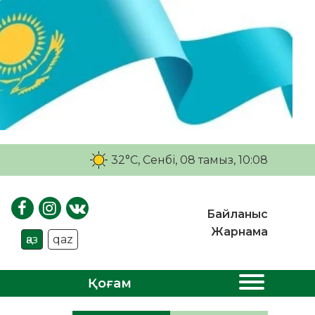
32°C
, Сенбі, 08 тамыз, 10:08
Байланыс
Жарнама
қаз
qaz
Қоғам