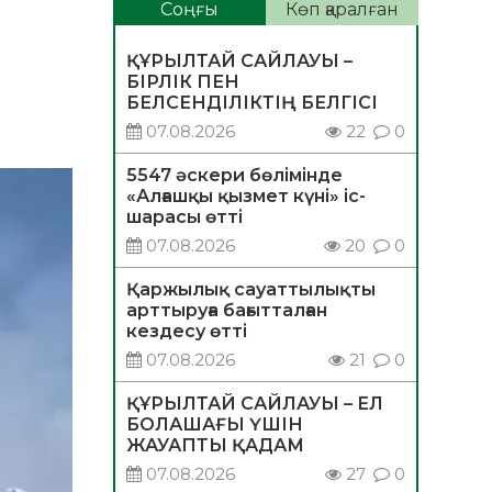
Соңғы
Көп қаралған
ҚҰРЫЛТАЙ САЙЛАУЫ –
БІРЛІК ПЕН
БЕЛСЕНДІЛІКТІҢ БЕЛГІСІ
07.08.2026
22
0
5547 әскери бөлімінде
«Алғашқы қызмет күні» іс-
шарасы өтті
07.08.2026
20
0
Қаржылық сауаттылықты
арттыруға бағытталған
кездесу өтті
07.08.2026
21
0
ҚҰРЫЛТАЙ САЙЛАУЫ – ЕЛ
БОЛАШАҒЫ ҮШІН
ЖАУАПТЫ ҚАДАМ
07.08.2026
27
0