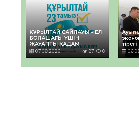
ҚҰРЫЛТАЙ САЙЛАУЫ – ЕЛ
Ауыл 
БОЛАШАҒЫ ҮШІН
эконо
ЖАУАПТЫ ҚАДАМ
тірегі
07.08.2026
27
0
06.0