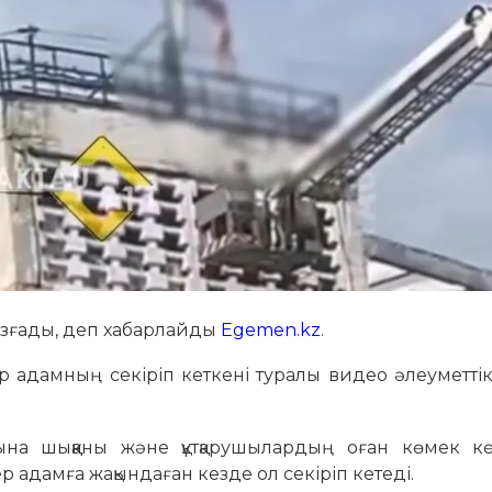
 қозғады, деп хабарлайды
Egemen.kz
.
 ер адамның секіріп кеткені туралы видео әлеуметті
а шыққаны және құтқарушылардың оған көмек кө
ер адамға жақындаған кезде ол секіріп кетеді.