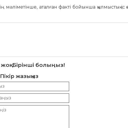
 мәліметінше, аталған факті бойынша қылмыстық іс қ
 жоқ. Бірінші болыңыз!
Пікір жазыңыз